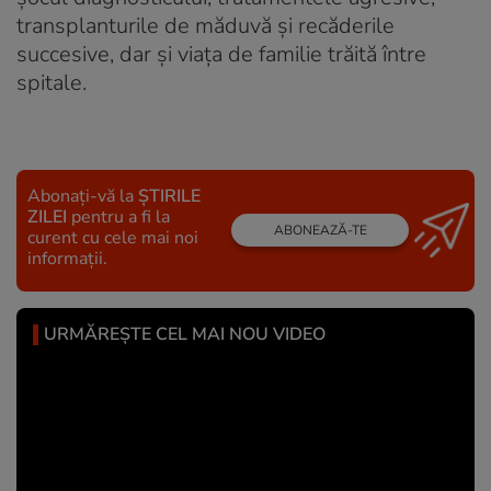
transplanturile de măduvă și recăderile
succesive, dar și viața de familie trăită între
spitale.
Abonați-vă la
ȘTIRILE
ZILEI
pentru a fi la
ABONEAZĂ-TE
curent cu cele mai noi
informații.
URMĂREȘTE CEL MAI NOU VIDEO