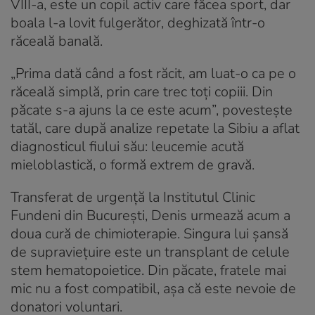
VIII-a, este un copil activ care făcea sport, dar
boala l-a lovit fulgerător, deghizată într-o
răceală banală.
„Prima dată când a fost răcit, am luat-o ca pe o
răceală simplă, prin care trec toți copiii. Din
păcate s-a ajuns la ce este acum”, povestește
tatăl, care după analize repetate la Sibiu a aflat
diagnosticul fiului său: leucemie acută
mieloblastică, o formă extrem de gravă.
Transferat de urgență la Institutul Clinic
Fundeni din București, Denis urmează acum a
doua cură de chimioterapie. Singura lui șansă
de supraviețuire este un transplant de celule
stem hematopoietice. Din păcate, fratele mai
mic nu a fost compatibil, așa că este nevoie de
donatori voluntari.