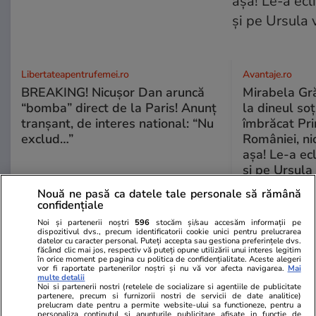
Libertateapentrufemei.ro
Avantaje.ro
BREAKING! Nicușor Dan aruncă
Mirabela Grăd
“bomba” direct de la Paris! Anunț
la dineul so
tranșant, de interes national: “Nu
îmbrăcat Pr
exclud…”
României, ni
așa! Le-a ec
și pe Ursula
Nouă ne pasă ca datele tale personale să rămână
confidențiale
ȘTIRI ROMÂNIA
Noi și partenerii noștri
596
stocăm și/sau accesăm informații pe
dispozitivul dvs., precum identificatorii cookie unici pentru prelucrarea
datelor cu caracter personal. Puteți accepta sau gestiona preferințele dvs.
Politică
14:00
făcând clic mai jos, respectiv vă puteți opune utilizării unui interes legitim
în orice moment pe pagina cu politica de confidențialitate. Aceste alegeri
vor fi raportate partenerilor noștri și nu vă vor afecta navigarea.
Mai
Analiză
multe detalii
Noi si partenerii nostri (retelele de socializare si agentiile de publicitate
Alegeri anticipate 2026. Când
partenere, precum si furnizorii nostri de servicii de date analitice)
prelucram date pentru a permite website-ului sa functioneze, pentru a
ar putea să fie cel mai devreme
personaliza continutul si anunturile publicitare afisate in functie de