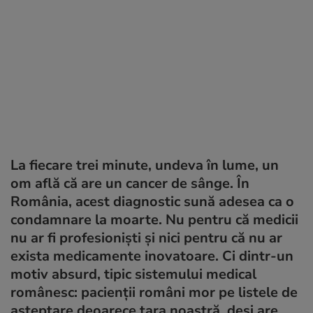
La fiecare trei minute, undeva în lume, un
om află că are un cancer de sânge. În
România, acest diagnostic sună adesea ca o
condamnare la moarte. Nu pentru că medicii
nu ar fi profesioniști și nici pentru că nu ar
exista medicamente inovatoare. Ci dintr-un
motiv absurd, tipic sistemului medical
românesc: pacienții români mor pe listele de
așteptare deoarece țara noastră, deși are