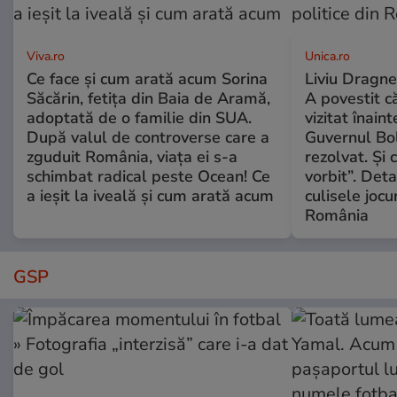
Viva.ro
Unica.ro
Ce face și cum arată acum Sorina
Liviu Dragne
Săcărin, fetița din Baia de Aramă,
A povestit c
adoptată de o familie din SUA.
vizitat înain
După valul de controverse care a
Guvernul Bol
zguduit România, viața ei s-a
rezolvat. Și
schimbat radical peste Ocean! Ce
vorbit”. Deta
a ieșit la iveală și cum arată acum
culisele jocur
România
GSP