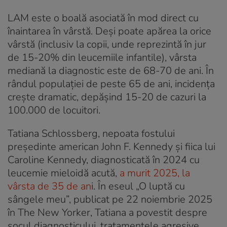
LAM este o boală asociată în mod direct cu
înaintarea în vârstă. Deși poate apărea la orice
vârstă (inclusiv la copii, unde reprezintă în jur
de 15-20% din leucemiile infantile), vârsta
mediană la diagnostic este de 68-70 de ani. În
rândul populației de peste 65 de ani, incidența
crește dramatic, depășind 15-20 de cazuri la
100.000 de locuitori.
Tatiana Schlossberg, nepoata fostului
președinte american John F. Kennedy și fiica lui
Caroline Kennedy, diagnosticată în 2024 cu
leucemie mieloidă acută,
a murit 2025, la
vârsta de 35 de an
i. În eseul „O luptă cu
sângele meu”, publicat pe 22 noiembrie 2025
în The New Yorker, Tatiana a povestit despre
șocul diagnosticului, tratamentele agresive,