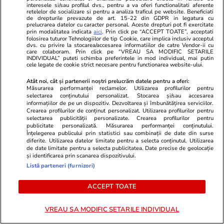
scrutinul parlamentar
interesele si/sau profilul dvs., pentru a va oferi functionalitati aferente
retelelor de socializare si pentru a analiza traficul pe website. Beneficiati
de drepturile prevazute de art. 15-22 din GDPR in legatura cu
prelucrarea datelor cu caracter personal. Aceste drepturi pot fi exercitate
prin modalitatea indicata
aici
. Prin click pe “ACCEPT TOATE”, acceptati
folosirea tuturor Tehnologiilor de tip Cookie, care implica inclusiv acceptul
dvs. cu privire la stocarea/accesarea informatiilor de catre Vendor-ii cu
care colaboram. Prin click pe “VREAU SA MODIFIC SETARILE
Politică
13:00
INDIVIDUAL” puteti schimba preferintele in mod individual, mai putin
cele legate de cookie strict necesare pentru functionarea website-ului.
40% dintre români ar vota cu
Atât noi, cât și partenerii noștri prelucrăm datele pentru a oferi:
AUR, dacă duminica viitoare ar
Măsurarea performanței reclamelor. Utilizarea profilurilor pentru
selectarea conținutului personalizat. Stocarea și/sau accesarea
fi alegeri parlamentare. Cât au
informațiilor de pe un dispozitiv. Dezvoltarea și îmbunătățirea serviciilor.
obținut PSD, PNL și USR într-un
Crearea profilurilor de conținut personalizat. Utilizarea profilurilor pentru
selectarea publicității personalizate. Crearea profilurilor pentru
nou sondaj IRES
publicitate personalizată. Măsurarea performanței conținutului.
Înțelegerea publicului prin statistici sau combinații de date din surse
diferite. Utilizarea datelor limitate pentru a selecta conținutul. Utilizarea
de date limitate pentru a selecta publicitatea. Date precise de geolocație
și identificarea prin scanarea dispozitivului.
PARTENERI
Listă parteneri (furnizori)
ACCEPT TOATE
VREAU SA MODIFIC SETARILE INDIVIDUAL