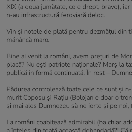
XIX (a doua jumătate, ce e drept, bravo), iar 
n-au infrastructură feroviară deloc.
Vin și notele de plată pentru dezmățul din ti
mănâncă maro.
Bine ai venit la români, avem prețuri de Mo
placă? Nu ești patriote naționale? Marș la ta
publică în formă continuată. În rest – Dumneze
Pădurea controlează toate cele ce sunt și n-a
murit Coposu și Rațiu (Bolojan e doar o trom
și mai ales Dumnezeu să ne ierte și pe noi, f
La români coabitează admirabil (ba chiar adora
a înțeles din toată această debandadă?! Că p