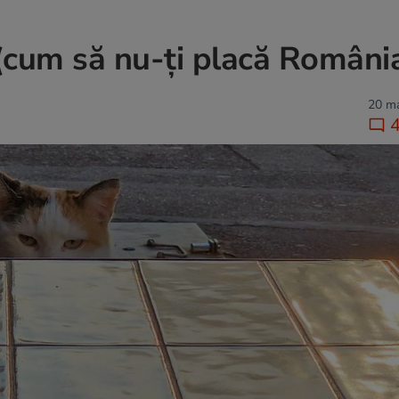
i (cum să nu-ți placă Români
20 ma
4