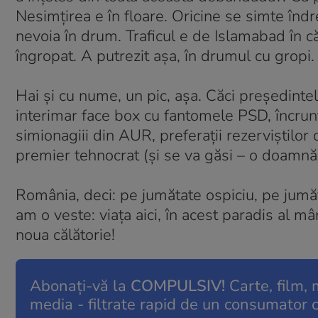
Nesimțirea e în floare. Oricine se simte îndrep
nevoia în drum. Traficul e de Islamabad în căl
îngropat. A putrezit așa, în drumul cu gropi. S
Hai și cu nume, un pic, așa. Căci președinte
interimar face box cu fantomele PSD, încrun
simionagiii din AUR, preferații rezerviștilo
premier tehnocrat (și se va găsi – o doamnă)
România, deci: pe jumătate ospiciu, pe jumăt
am o veste: viața aici, în acest paradis al mâ
noua călătorie!
Abonați-vă la
COMPULSIV!
Carte, film, m
media - filtrate rapid de un consumator 