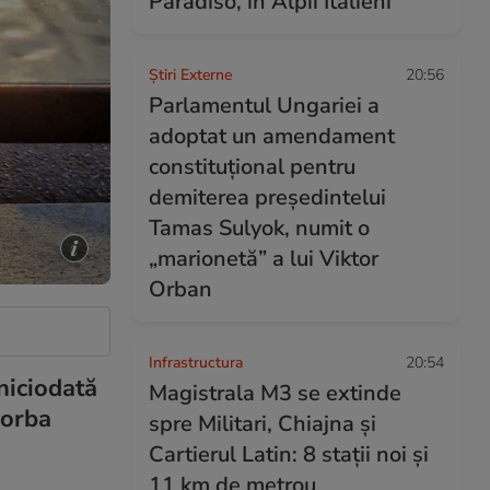
Paradiso, în Alpii Italieni
Știri Externe
20:56
Parlamentul Ungariei a
adoptat un amendament
constituţional pentru
demiterea președintelui
Tamas Sulyok, numit o
„marionetă” a lui Viktor
Orban
Infrastructura
20:54
niciodată
Magistrala M3 se extinde
vorba
spre Militari, Chiajna și
Cartierul Latin: 8 stații noi și
11 km de metrou