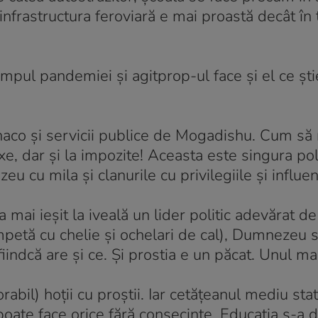
infrastructura feroviară e mai proastă decât în 
mpul pandemiei și agitprop-ul face și el ce ști
naco și servicii publice de Mogadishu. Cum să 
xe, dar și la impozite! Aceasta este singura pol
u cu mila și clanurile cu privilegiile și influen
 mai ieșit la iveală un lider politic adevărat d
petă cu chelie și ochelari de cal), Dumnezeu s
iindcă are și ce. Și prostia e un păcat. Unul ma
bil) hoții cu proștii. Iar cetățeanul mediu stati
oate face orice fără consecințe. Educația s-a d