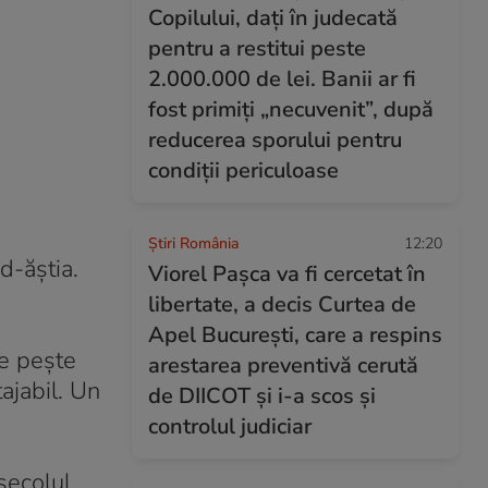
Copilului, dați în judecată
pentru a restitui peste
2.000.000 de lei. Banii ar fi
fost primiți „necuvenit”, după
reducerea sporului pentru
condiții periculoase
Știri România
12:20
d-ăștia.
Viorel Pașca va fi cercetat în
libertate, a decis Curtea de
Apel București, care a respins
re pește
arestarea preventivă cerută
ajabil. Un
de DIICOT și i-a scos și
controlul judiciar
secolul