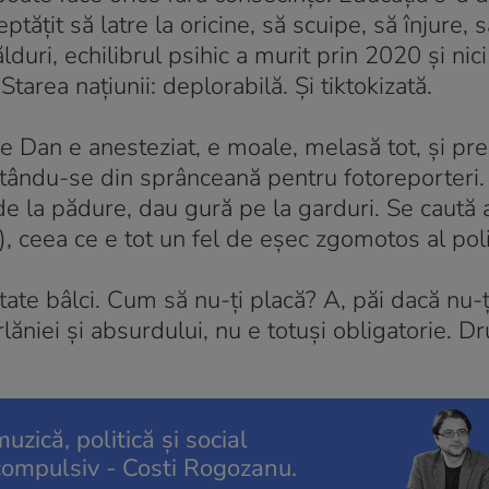
tățit să latre la oricine, să scuipe, să înjure, s
duri, echilibrul psihic a murit prin 2020 și nici
tarea națiunii: deplorabilă. Și tiktokizată.
le Dan e anesteziat, e moale, melasă tot, și pr
tându-se din sprânceană pentru fotoreporteri. 
r de la pădure, dau gură pe la garduri. Se caută
, ceea ce e tot un fel de eșec zgomotos al polit
ate bâlci. Cum să nu-ți placă? A, păi dacă nu-ț
rlăniei și absurdului, nu e totuși obligatorie. 
uzică, politică și social
compulsiv - Costi Rogozanu.