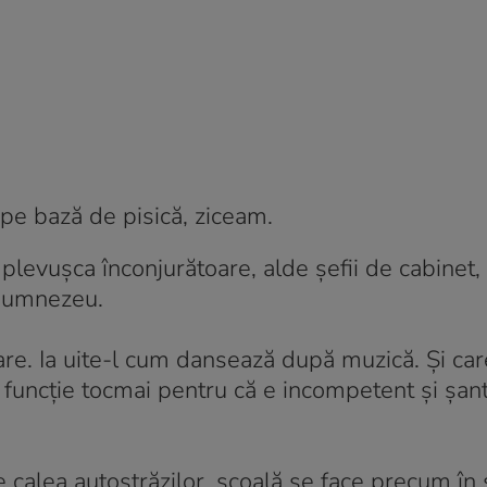
ot pe bază de pisică, ziceam.
 plevușca înconjurătoare, alde șefii de cabinet, 
 Dumnezeu.
are. Ia uite-l cum dansează după muzică. Și ca
n funcție tocmai pentru că e incompetent și șant
 calea autostrăzilor, școală se face precum în 