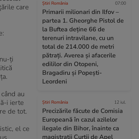
Știri România
07:00
țările care
Primarii milionari din Ilfov –
partea 1. Gheorghe Pistol de
la Buftea deține 66 de
e:
terenuri intravilane, cu un
total de 214.000 de metri
pătrați. Averea și afacerile
nu-ți
edililor din Otopeni,
itică
Bragadiru și Popești-
ța.
Leordeni
e când au
ă-i ierte
Știri România
12 iul.
re de tot.
Precizările făcute de Comisia
Europeană în cazul azilelor
stic, el ce
ilegale din Bihor, înainte ca
us.
magistrații Curții de Apel