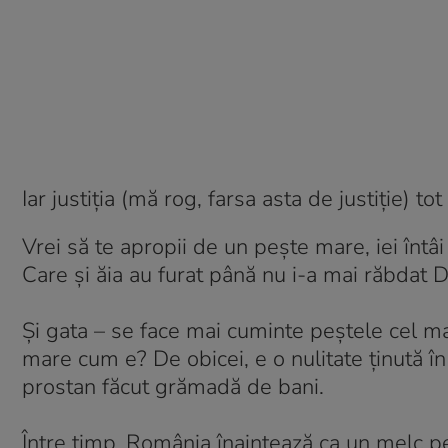
Iar justiția (mă rog, farsa asta de justiție) t
Vrei să te apropii de un pește mare, iei întâi
Care și ăia au furat până nu i-a mai răbdat
Și gata – se face mai cuminte peștele cel m
mare cum e? De obicei, e o nulitate ținută î
prostan făcut grămadă de bani.
Între timp, România înaintează ca un melc pe