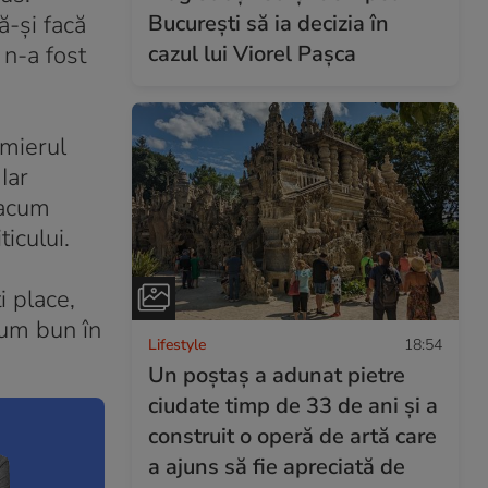
ă-și facă
București să ia decizia în
 n-a fost
cazul lui Viorel Pașca
emierul
Iar
 acum
icului.
i place,
Drum bun în
Lifestyle
18:54
Un poștaș a adunat pietre
ciudate timp de 33 de ani și a
construit o operă de artă care
a ajuns să fie apreciată de