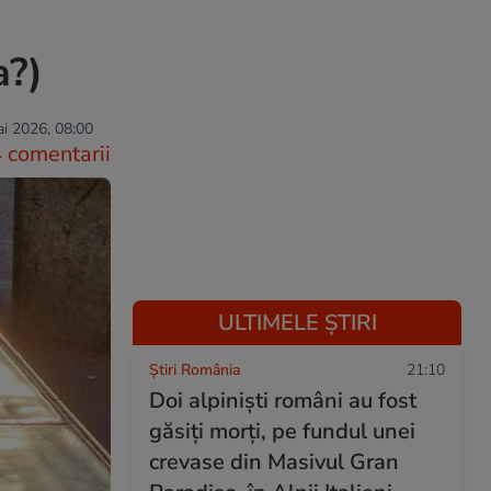
a?)
i 2026, 08:00
 comentarii
ULTIMELE ȘTIRI
Știri România
21:10
Doi alpiniști români au fost
găsiți morți, pe fundul unei
crevase din Masivul Gran