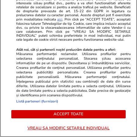
interesele si/sau profilul dvs., pentru a va oferi functionalitati aferente
A rupt tăcerea fără nicio rușine!
Sfârşit tragi
retelelor de socializare si pentru a analiza traficul pe website. Beneficiati
de drepturile prevazute de art. 15-22 din GDPR in legatura cu
Daniela Crudu spune totul despre
de ani din C
prelucrarea datelor cu caracter personal. Aceste drepturi pot fi exercitate
activitatea ei de pe platformele
dispărută pr
prin modalitatea indicata
aici
. Prin click pe “ACCEPT TOATE”, acceptati
folosirea tuturor Tehnologiilor de tip Cookie, care implica inclusiv acceptul
pentru adulți: „Fac ce vreau, e
ucisă de tre
dvs. cu privire la stocarea/accesarea informatiilor de catre Vendor-ii cu
care colaboram. Prin click pe “VREAU SA MODIFIC SETARILE
wow!”
INDIVIDUAL” puteti schimba preferintele in mod individual, mai putin
cele legate de cookie strict necesare pentru functionarea website-ului.
Atât noi, cât și partenerii noștri prelucrăm datele pentru a oferi:
Măsurarea performanței reclamelor. Utilizarea profilurilor pentru
selectarea conținutului personalizat. Stocarea și/sau accesarea
informațiilor de pe un dispozitiv. Dezvoltarea și îmbunătățirea serviciilor.
PARTENERI
Crearea profilurilor de conținut personalizat. Utilizarea profilurilor pentru
selectarea publicității personalizate. Crearea profilurilor pentru
publicitate personalizată. Măsurarea performanței conținutului.
Înțelegerea publicului prin statistici sau combinații de date din surse
diferite. Utilizarea datelor limitate pentru a selecta conținutul. Utilizarea
de date limitate pentru a selecta publicitatea. Date precise de geolocație
și identificarea prin scanarea dispozitivului.
Listă parteneri (furnizori)
ACCEPT TOATE
VREAU SA MODIFIC SETARILE INDIVIDUAL