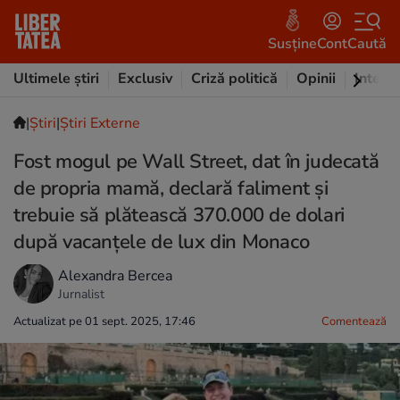
Susține
Cont
Caută
Ultimele știri
Exclusiv
Criză politică
Opinii
Intervi
|
Ştiri
|
Știri Externe
Fost mogul pe Wall Street, dat în judecată
de propria mamă, declară faliment și
trebuie să plătească 370.000 de dolari
după vacanțele de lux din Monaco
Alexandra Bercea
Jurnalist
Actualizat pe 01 sept. 2025, 17:46
Comentează