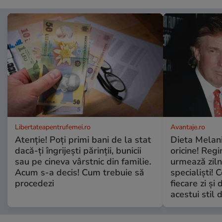
Libertateapentrufemei.ro
Avantaje.ro
Atenție! Poți primi bani de la stat
Dieta Melan
dacă-ți îngrijești părinții, bunicii
oricine! Regi
sau pe cineva vârstnic din familie.
urmează zilni
Acum s-a decis! Cum trebuie să
specialiști! 
procedezi
fiecare zi și 
acestui stil 