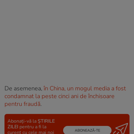
De asemenea,
în China, un mogul media a fost
condamnat la peste cinci ani de închisoare
pentru fraudă
.
Abonați-vă la
ȘTIRILE
ZILEI
pentru a fi la
ABONEAZĂ-TE
curent cu cele mai noi