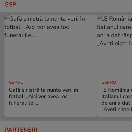
GSP
GSP.RO
GSP.RO
Gafă sinistră la nunta verii în
„E România o
fotbal: „Aici vor avea loc
Italianul car
funeraliile....
de ani a dat 
„Aveți niște î
PARTENERI