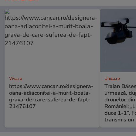
Viva.ro
Unica.ro
https://www.cancan.ro/designera-
Traian Băses
oana-adiaconitei-a-murit-boala-
urmează, du
grava-de-care-suferea-de-fapt-
dronelor din 
21476107
României: „L
duce 1-1”. F
transmis un 