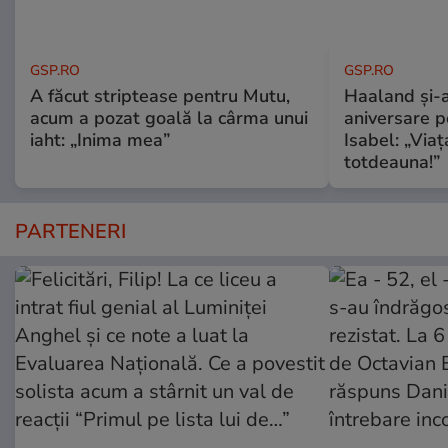
GSP.RO
GSP.RO
A făcut striptease pentru Mutu,
Haaland și-a
acum a pozat goală la cârma unui
aniversare pe
iaht: „Inima mea”
Isabel: „Via
totdeauna!”
PARTENERI