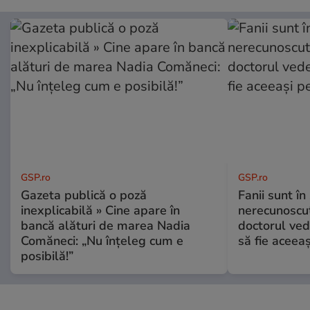
GSP.ro
GSP.ro
Gazeta publică o poză
Fanii sunt în 
inexplicabilă » Cine apare în
nerecunoscut
bancă alături de marea Nadia
doctorul ved
Comăneci: „Nu înțeleg cum e
să fie aceea
posibilă!”