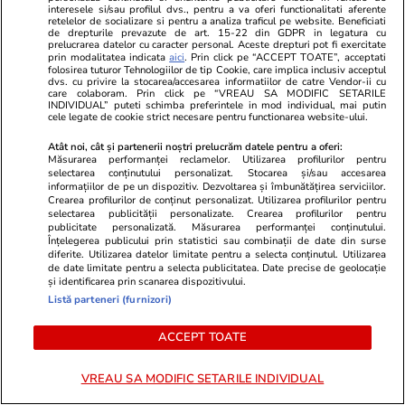
interesele si/sau profilul dvs., pentru a va oferi functionalitati aferente
retelelor de socializare si pentru a analiza traficul pe website. Beneficiati
de drepturile prevazute de art. 15-22 din GDPR in legatura cu
prelucrarea datelor cu caracter personal. Aceste drepturi pot fi exercitate
Politică
22 iul.
prin modalitatea indicata
aici
. Prin click pe “ACCEPT TOATE”, acceptati
folosirea tuturor Tehnologiilor de tip Cookie, care implica inclusiv acceptul
dvs. cu privire la stocarea/accesarea informatiilor de catre Vendor-ii cu
Traian Băsescu îi cere lui
care colaboram. Prin click pe “VREAU SA MODIFIC SETARILE
Nicușor Dan să se grăbească cu
INDIVIDUAL” puteti schimba preferintele in mod individual, mai putin
cele legate de cookie strict necesare pentru functionarea website-ului.
a doua desemnare de premier
și spune că „nu-l obligă nimeni”
Atât noi, cât și partenerii noștri prelucrăm datele pentru a oferi:
Măsurarea performanței reclamelor. Utilizarea profilurilor pentru
să declanșeze alegeri anticipate
selectarea conținutului personalizat. Stocarea și/sau accesarea
informațiilor de pe un dispozitiv. Dezvoltarea și îmbunătățirea serviciilor.
Crearea profilurilor de conținut personalizat. Utilizarea profilurilor pentru
selectarea publicității personalizate. Crearea profilurilor pentru
publicitate personalizată. Măsurarea performanței conținutului.
PARTENERI
Înțelegerea publicului prin statistici sau combinații de date din surse
diferite. Utilizarea datelor limitate pentru a selecta conținutul. Utilizarea
de date limitate pentru a selecta publicitatea. Date precise de geolocație
și identificarea prin scanarea dispozitivului.
Listă parteneri (furnizori)
ACCEPT TOATE
VREAU SA MODIFIC SETARILE INDIVIDUAL