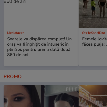
Mediafax.ro
StirileKanalD.ro
Soarele va dispărea complet! Un
Femeie lovit
oraș va fi înghițit de întuneric în
făcea plajă: „
plină zi, pentru prima dată după
860 de ani
PROMO