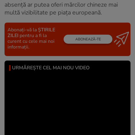
absență ar putea oferi mărcilor chineze mai
multă vizibilitate pe piața europeană.
Abonați-vă la
ȘTIRILE
ZILEI
pentru a fi la
ABONEAZĂ-TE
curent cu cele mai noi
informații.
URMĂREȘTE CEL MAI NOU VIDEO