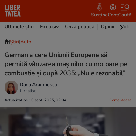
Susține
Cont
Caută
Ultimele știri
Exclusiv
Criză politică
Opinii
Video
|
Ştiri
|
Auto
Germania cere Uniunii Europene să
permită vânzarea mașinilor cu motoare pe
combustie și după 2035: „Nu e rezonabil”
Dana Arambescu
Jurnalist
Actualizat pe 10 sept. 2025, 02:04
Comentează