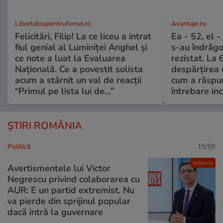
Libertateapentrufemei.ro
Avantaje.ro
Felicitări, Filip! La ce liceu a intrat
Ea - 52, el 
fiul genial al Luminiței Anghel și
s-au îndrăgos
ce note a luat la Evaluarea
rezistat. La 
Națională. Ce a povestit solista
despărțirea 
acum a stârnit un val de reacții
cum a răspu
“Primul pe lista lui de…”
întrebare i
ȘTIRI ROMÂNIA
Politică
15:59
Interviu
Avertismentele lui Victor
Negrescu privind colaborarea cu
AUR: E un partid extremist. Nu
va pierde din sprijinul popular
dacă intră la guvernare