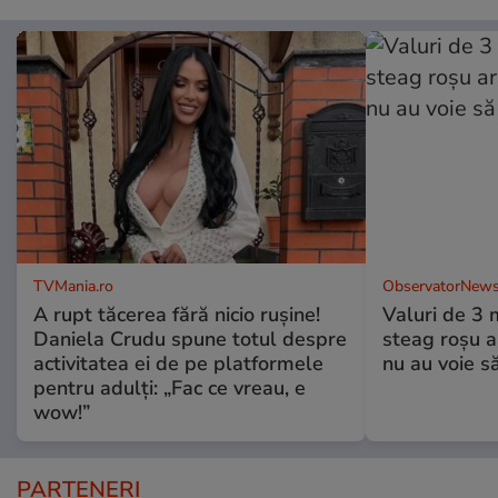
TVMania.ro
ObservatorNews
A rupt tăcerea fără nicio rușine!
Valuri de 3 m
Daniela Crudu spune totul despre
steag roşu ar
activitatea ei de pe platformele
nu au voie să
pentru adulți: „Fac ce vreau, e
wow!”
PARTENERI