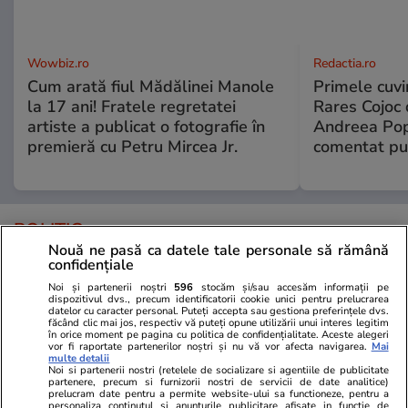
Wowbiz.ro
Redactia.ro
Cum arată fiul Mădălinei Manole
Primele cuvi
la 17 ani! Fratele regretatei
Rares Cojoc 
artiste a publicat o fotografie în
Andreea Pop
premieră cu Petru Mircea Jr.
comentat pub
POLITIC
Nouă ne pasă ca datele tale personale să rămână
confidențiale
Politică
15:59
Noi și partenerii noștri
596
stocăm și/sau accesăm informații pe
Interviu
dispozitivul dvs., precum identificatorii cookie unici pentru prelucrarea
Avertismentele lui Victor
datelor cu caracter personal. Puteți accepta sau gestiona preferințele dvs.
făcând clic mai jos, respectiv vă puteți opune utilizării unui interes legitim
Negrescu privind colaborarea cu
în orice moment pe pagina cu politica de confidențialitate. Aceste alegeri
AUR: E un partid extremist. Nu
vor fi raportate partenerilor noștri și nu vă vor afecta navigarea.
Mai
multe detalii
va pierde din sprijinul popular
Noi si partenerii nostri (retelele de socializare si agentiile de publicitate
partenere, precum si furnizorii nostri de servicii de date analitice)
dacă intră la guvernare
prelucram date pentru a permite website-ului sa functioneze, pentru a
personaliza continutul si anunturile publicitare afisate in functie de