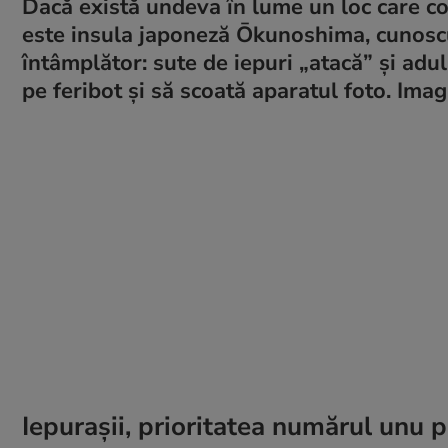
Dacă există undeva în lume un loc care co
este insula japoneză Ōkunoshima, cunoscut
întâmplător: sute de iepuri „atacă” și adu
pe feribot și să scoată aparatul foto. Imag
Iepurașii, prioritatea numărul unu p