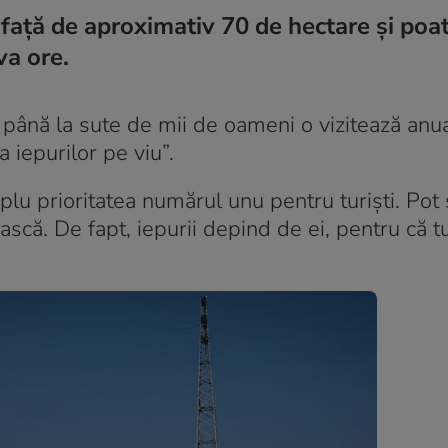
ață de aproximativ 70 de hectare și poat
va ore.
până la sute de mii de oameni o vizitează anua
 iepurilor pe viu”.
lu prioritatea numărul unu pentru turiști. Pot 
scă. De fapt, iepurii depind de ei, pentru că tur