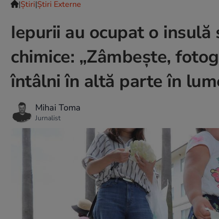
|
Ştiri
|
Știri Externe
Iepurii au ocupat o insul
chimice: „Zâmbește, fotogr
întâlni în altă parte în lum
Mihai Toma
Jurnalist