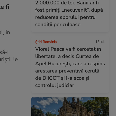
2.000.000 de lei. Banii ar fi
e fi
fost primiți „necuvenit”, după
reducerea sporului pentru
condiții periculoase
l, în
Știri România
13 iul.
Viorel Pașca va fi cercetat în
să-i
libertate, a decis Curtea de
iștii le
Apel București, care a respins
arestarea preventivă cerută
de DIICOT și i-a scos și
controlul judiciar