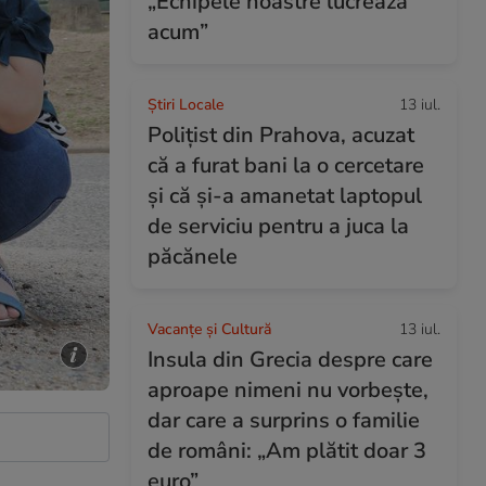
„Echipele noastre lucrează
acum”
Știri Locale
13 iul.
Polițist din Prahova, acuzat
că a furat bani la o cercetare
și că și-a amanetat laptopul
de serviciu pentru a juca la
păcănele
Vacanțe și Cultură
13 iul.
Insula din Grecia despre care
aproape nimeni nu vorbește,
dar care a surprins o familie
de români: „Am plătit doar 3
euro”