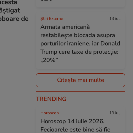
acesta
âștigat
coboare de
Știri Externe
13 iul.
Armata americană
restabilește blocada asupra
porturilor iraniene, iar Donald
Trump cere taxe de protecție:
„20%”
Citește mai multe
TRENDING
Horoscop
13 iul.
Horoscop 14 iulie 2026.
Fecioarele este bine să fie