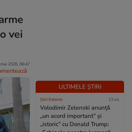
 arme
o vei
 mai 2026, 06:47
omentează
ULTIMELE ȘTIRI
Știri Externe
13 iul.
Volodimir Zelenski anunță
„un acord important” și
„istoric” cu Donald Trump: