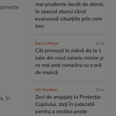
mai prudente decât de obicei,
ralmente
în special atunci când
evaluează situațiile prin care
trec
Bani și Afaceri
13 iul.
Cât primești în mână de la 1
iulie din noul salariu minim și
ce mai poți cumpăra cu o oră
de muncă
Știri România
13 iul.
Zeci de angajați la Protecția
a, în
Copilului, dați în judecată
pentru a restitui peste