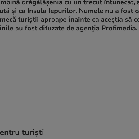
mbină drăgălășenia cu un trecut întunecat, 
ă și ca Insula Iepurilor. Numele nu a fost c
lmecă turiștii aproape înainte ca aceștia să 
inile au fost difuzate de agenția Profimedia.
entru turiști