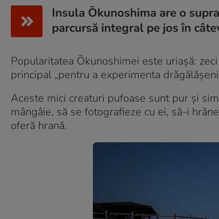
Insula Ōkunoshima are o supraf
parcursă integral pe jos în câte
Popularitatea Ōkunoshimei este uriașă: zeci 
principal „pentru a experimenta drăgălășenia
Aceste mici creaturi pufoase sunt pur și simp
mângâie, să se fotografieze cu ei, să-i hrănea
oferă hrană.