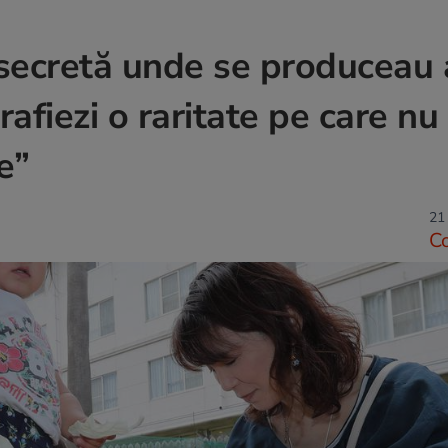
ă secretă unde se produceau
afiezi o raritate pe care nu 
e”
21
C