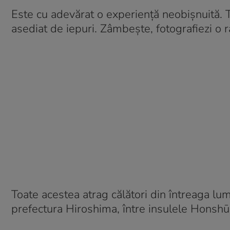
Este cu adevărat o experiență neobișnuită. T
asediat de iepuri. Zâmbește, fotografiezi o ra
Toate acestea atrag călători din întreaga lu
prefectura Hiroshima, între insulele Honshū