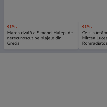
GSP.ro
GSP.ro
Marea rivală a Simonei Halep, de
Ce s-a întâmp
nerecunoscut pe plajele din
Mircea Luces
Grecia
Romradiatoa