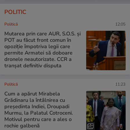
POLITIC
Politică
12:05
Mutarea prin care AUR, S.O.S. și
POT au făcut front comun în
opoziție împotriva legii care
permite Armatei să doboare
dronele neautorizate. CCR a
tranșat definitiv disputa
Politică
11:23
Cum a apărut Mirabela
Grădinaru la întâlnirea cu
președinta Indiei, Droupadi
Murmu, la Palatul Cotroceni.
Motivul pentru care a ales o
rochie galbenă