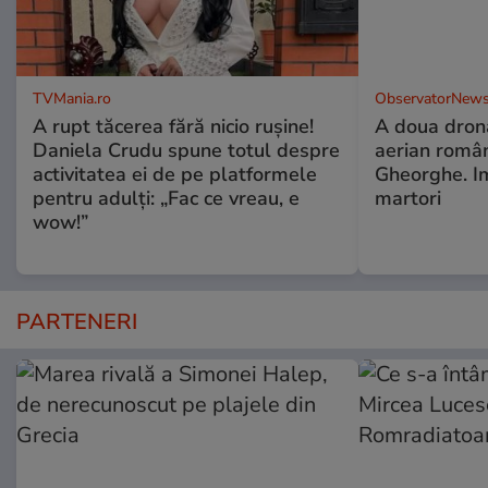
TVMania.ro
ObservatorNews
A rupt tăcerea fără nicio rușine!
A doua dronă
Daniela Crudu spune totul despre
aerian român
activitatea ei de pe platformele
Gheorghe. Im
pentru adulți: „Fac ce vreau, e
martori
wow!”
PARTENERI