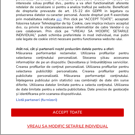
interesele si/sau profilul dvs., pentru a va oferi functionalitati aferente
retelelor de socializare si pentru a analiza traficul pe website. Beneficiati
de drepturile prevazute de art. 15-22 din GDPR in legatura cu
prelucrarea datelor cu caracter personal. Aceste drepturi pot fi exercitate
Bani și Afaceri
07:32
prin modalitatea indicata
aici
. Prin click pe “ACCEPT TOATE”, acceptati
folosirea tuturor Tehnologiilor de tip Cookie, care implica inclusiv acceptul
Benzina și motorina s-au scumpit sâmbătă, 25
dvs. cu privire la stocarea/accesarea informatiilor de catre Vendor-ii cu
care colaboram. Prin click pe “VREAU SA MODIFIC SETARILE
iulie. Cât costă litrul de carburant în București,
INDIVIDUAL” puteti schimba preferintele in mod individual, mai putin
cele legate de cookie strict necesare pentru functionarea website-ului.
Iași, Cluj-Napoca, Timișoara și Constanța
Atât noi, cât și partenerii noștri prelucrăm datele pentru a oferi:
Măsurarea performanței reclamelor. Utilizarea profilurilor pentru
selectarea conținutului personalizat. Stocarea și/sau accesarea
informațiilor de pe un dispozitiv. Dezvoltarea și îmbunătățirea serviciilor.
Crearea profilurilor de conținut personalizat. Utilizarea profilurilor pentru
selectarea publicității personalizate. Crearea profilurilor pentru
publicitate personalizată. Măsurarea performanței conținutului.
Înțelegerea publicului prin statistici sau combinații de date din surse
diferite. Utilizarea datelor limitate pentru a selecta conținutul. Utilizarea
de date limitate pentru a selecta publicitatea. Date precise de geolocație
și identificarea prin scanarea dispozitivului.
Listă parteneri (furnizori)
ACCEPT TOATE
VREAU SA MODIFIC SETARILE INDIVIDUAL
Lifestyle
13:44
Lifestyle