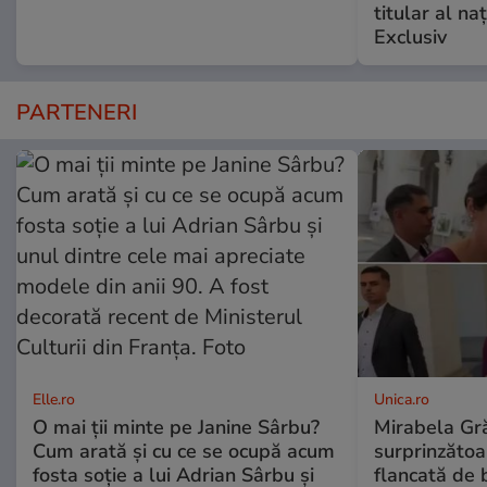
titular al naţ
Exclusiv
PARTENERI
Elle.ro
Unica.ro
O mai ții minte pe Janine Sârbu?
Mirabela Gră
Cum arată și cu ce se ocupă acum
surprinzătoar
fosta soție a lui Adrian Sârbu și
flancată de 