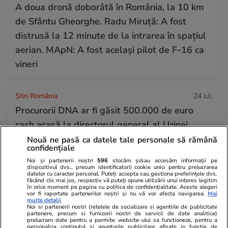
A doua dronă doborâtă în România, la 10 km
de Sfântu Gheorghe. Radu Miruță: A fost
distrusă la 12 minute de la intrarea în spațiul
aerian. MApN: A fost același pilot de F-16 ca
vineri
Știri România
24 iul.
Procurorii DNA ar fi găsit 500.000 de euro
cash acasă la directorul general al Uzinei
Mecanice Plopeni, precum și două ceasuri
Nouă ne pasă ca datele tale personale să rămână
confidențiale
Patek Philippe și Rolex
Noi și partenerii noștri
596
stocăm și/sau accesăm informații pe
dispozitivul dvs., precum identificatorii cookie unici pentru prelucrarea
datelor cu caracter personal. Puteți accepta sau gestiona preferințele dvs.
făcând clic mai jos, respectiv vă puteți opune utilizării unui interes legitim
Horoscop
24 iul.
în orice moment pe pagina cu politica de confidențialitate. Aceste alegeri
vor fi raportate partenerilor noștri și nu vă vor afecta navigarea.
Mai
Horoscop Urania | Previziuni astrologice pentru
multe detalii
Noi si partenerii nostri (retelele de socializare si agentiile de publicitate
perioada 25 – 31 iulie 2026. Luna Plină în
partenere, precum si furnizorii nostri de servicii de date analitice)
prelucram date pentru a permite website-ului sa functioneze, pentru a
Vărsător
personaliza continutul si anunturile publicitare afisate in functie de