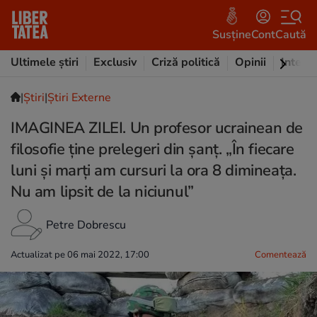
Susține
Cont
Caută
Ultimele știri
Exclusiv
Criză politică
Opinii
Intervi
|
Ştiri
|
Știri Externe
IMAGINEA ZILEI. Un profesor ucrainean de
filosofie ține prelegeri din șanț. „În fiecare
luni și marți am cursuri la ora 8 dimineața.
Nu am lipsit de la niciunul”
Petre Dobrescu
Actualizat pe 06 mai 2022, 17:00
Comentează