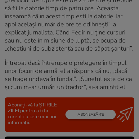
„Serviciul de luptă este de 24 de ore și trebuie
să fii la datorie timp de patru ore. Aceasta
înseamnă că în acest timp ești la datorie, iar
apoi același număr de ore te odihnești”, a
explicat jurnalista. Când Fedir nu ține cursuri
sau nu este în misiune de luptă, se ocupă de
„chestiuni de subzistență sau de săpat șanțuri”.
Întrebat dacă întrerupe o prelegere în timpul
unor focuri de armă, el a răspuns că nu, „dacă
se trage undeva în fundal”. „Sunetul este de ca
și cum m-ar urmări un tractor”, și-a amintit el.
Abonați-vă la
ȘTIRILE
ZILEI
pentru a fi la
ABONEAZĂ-TE
curent cu cele mai noi
informații.