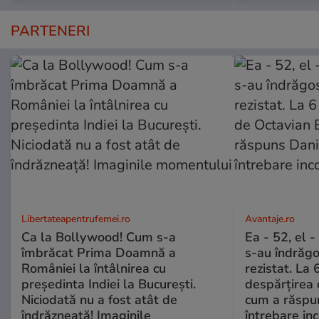
PARTENERI
Libertateapentrufemei.ro
Avantaje.ro
Ca la Bollywood! Cum s-a
Ea - 52, el 
îmbrăcat Prima Doamnă a
s-au îndrăgos
României la întâlnirea cu
rezistat. La 
președinta Indiei la București.
despărțirea 
Niciodată nu a fost atât de
cum a răspu
îndrăzneață! Imaginile
întrebare i