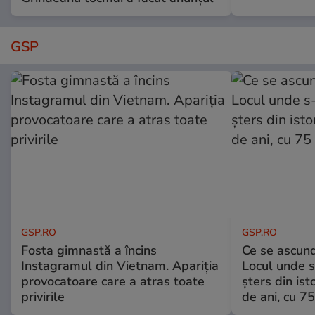
GSP
GSP.RO
GSP.RO
Fosta gimnastă a încins
Ce se ascund
Instagramul din Vietnam. Apariția
Locul unde s-
provocatoare care a atras toate
șters din ist
privirile
de ani, cu 7