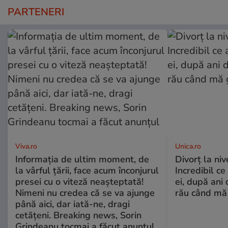
PARTENERI
Viva.ro
Unica.ro
Informația de ultim moment, de
Divorț la nive
la vârful țării, face acum înconjurul
Incredibil ce
presei cu o viteză neașteptată!
ei, după ani 
Nimeni nu credea că se va ajunge
rău când mă
până aici, dar iată-ne, dragi
cetățeni. Breaking news, Sorin
Grindeanu tocmai a făcut anunțul