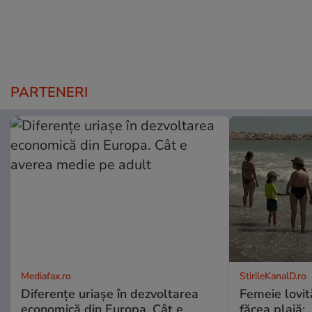
PARTENERI
Mediafax.ro
StirileKanalD.ro
Diferențe uriașe în dezvoltarea
Femeie lovit
economică din Europa. Cât e
făcea plajă: „