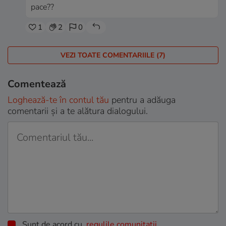
pace??
1
2
0
VEZI TOATE COMENTARIILE (7)
Comentează
Loghează-te în contul tău
pentru a adăuga
comentarii și a te alătura dialogului.
Sunt de acord cu
regulile comunitatii