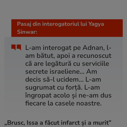
Pasaj din interogatoriul lui Yagya
Sinwar:
L-am interogat pe Adnan, l-
am bătut, apoi a recunoscut
că are legătură cu serviciile
secrete israeliene… Am
decis să-l ucidem… L-am
sugrumat cu forță. L-am
îngropat acolo și ne-am dus
fiecare la casele noastre.
„Brusc, Issa a făcut infarct și a murit”