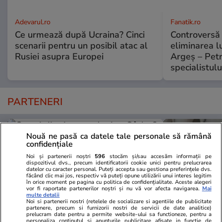
Adevarul.ro
Fanatik.ro
Ce urmează după Ucraina? Cinci
Controversă 
scenarii pentru un posibil atac al
eliminarea l
Rusiei asupra Europei
Argeș – Petr
specialistulu
PARTENERI
Nouă ne pasă ca datele tale personale să rămână
confidențiale
Noi și partenerii noștri
596
stocăm și/sau accesăm informații pe
dispozitivul dvs., precum identificatorii cookie unici pentru prelucrarea
datelor cu caracter personal. Puteți accepta sau gestiona preferințele dvs.
făcând clic mai jos, respectiv vă puteți opune utilizării unui interes legitim
în orice moment pe pagina cu politica de confidențialitate. Aceste alegeri
vor fi raportate partenerilor noștri și nu vă vor afecta navigarea.
Mai
multe detalii
Noi si partenerii nostri (retelele de socializare si agentiile de publicitate
partenere, precum si furnizorii nostri de servicii de date analitice)
prelucram date pentru a permite website-ului sa functioneze, pentru a
personaliza continutul si anunturile publicitare afisate in functie de