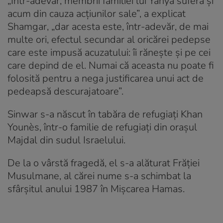
„Într-adevăr, membrii familiei lui Yahya suferă și
acum din cauza acțiunilor sale”, a explicat
Shamgar, „dar acesta este, într-adevăr, de mai
multe ori, efectul secundar al oricărei pedepse
care este impusă acuzatului: îi rănește și pe cei
care depind de el. Numai că aceasta nu poate fi
folosită pentru a nega justificarea unui act de
pedeapsă descurajatoare”.
Sinwar s-a născut în tabăra de refugiați Khan
Younès, într-o familie de refugiați din orașul
Majdal din sudul Israelului.
De la o vârstă fragedă, el s-a alăturat Frăției
Musulmane, al cărei nume s-a schimbat la
sfârșitul anului 1987 în Mișcarea Hamas.