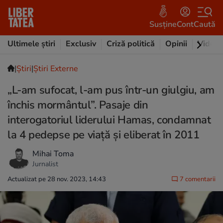
Susține
Cont
Caută
Ultimele știri
Exclusiv
Criză politică
Opinii
Video
|
Ştiri
|
Știri Externe
„L-am sufocat, l-am pus într-un giulgiu, am
închis mormântul”. Pasaje din
interogatoriul liderului Hamas, condamnat
la 4 pedepse pe viață și eliberat în 2011
Mihai Toma
Jurnalist
Actualizat pe 28 nov. 2023, 14:43
7 comentarii