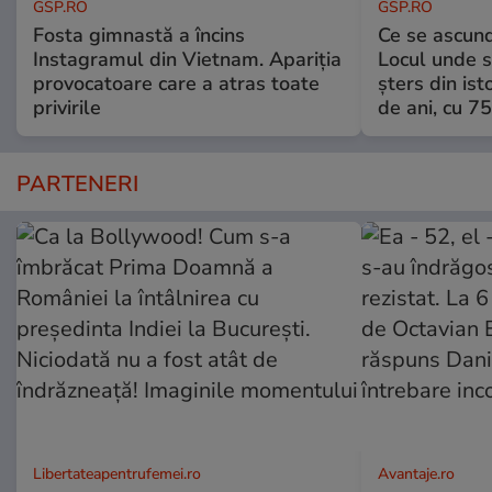
GSP.RO
GSP.RO
Fosta gimnastă a încins
Ce se ascund
Instagramul din Vietnam. Apariția
Locul unde s-
provocatoare care a atras toate
șters din ist
privirile
de ani, cu 7
PARTENERI
Libertateapentrufemei.ro
Avantaje.ro