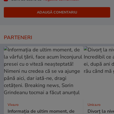
PARTENERI
Viva.ro
Unica.ro
Informația de ultim moment, de
Divorț la nive