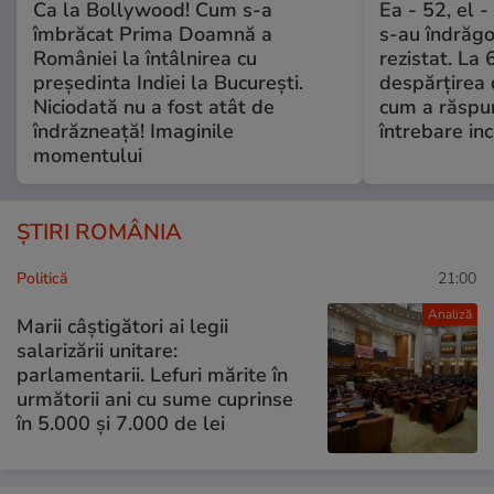
Ca la Bollywood! Cum s-a
Ea - 52, el 
îmbrăcat Prima Doamnă a
s-au îndrăgos
României la întâlnirea cu
rezistat. La 
președinta Indiei la București.
despărțirea 
Niciodată nu a fost atât de
cum a răspu
îndrăzneață! Imaginile
întrebare i
momentului
ȘTIRI ROMÂNIA
Politică
21:00
Analiză
Marii câștigători ai legii
salarizării unitare:
parlamentarii. Lefuri mărite în
următorii ani cu sume cuprinse
în 5.000 și 7.000 de lei