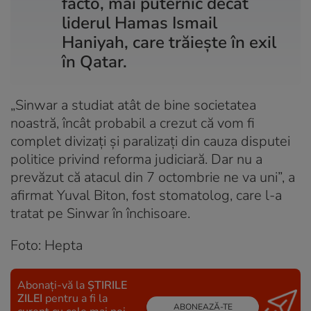
facto, mai puternic decât
liderul Hamas Ismail
Haniyah, care trăiește în exil
în Qatar.
„Sinwar a studiat atât de bine societatea
noastră, încât probabil a crezut că vom fi
complet divizați și paralizați din cauza disputei
politice privind reforma judiciară. Dar nu a
prevăzut că atacul din 7 octombrie ne va uni”, a
afirmat Yuval Biton, fost stomatolog, care l-a
tratat pe Sinwar în închisoare.
Foto: Hepta
Abonați-vă la
ȘTIRILE
ZILEI
pentru a fi la
ABONEAZĂ-TE