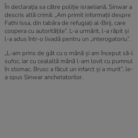
În declarația sa către poliție israeliană, Sinwar a
descris altă crimă: „Am primit informații despre
Fathi Issa, din tabăra de refugiați al-Birij, care
coopera cu autoritățile”. L-a urmărit, l-a răpit și
l-a adus într-o livadă pentru un „interogatoriu”.
„L-am prins de gât cu o mână și am început să-l
sufoc, iar cu cealaltă mână l-am lovit cu pumnul
în stomac. Brusc a făcut un infarct și a murit”, le-
a spus Sinwar anchetatorilor.