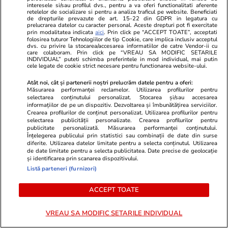
interesele si/sau profilul dvs., pentru a va oferi functionalitati aferente
Elle.ro
Unica.ro
retelelor de socializare si pentru a analiza traficul pe website. Beneficiati
de drepturile prevazute de art. 15-22 din GDPR in legatura cu
O mai ții minte pe Janine Sârbu?
Mirabela Gră
prelucrarea datelor cu caracter personal. Aceste drepturi pot fi exercitate
prin modalitatea indicata
aici
. Prin click pe “ACCEPT TOATE”, acceptati
Cum arată și cu ce se ocupă acum
surprinzătoar
folosirea tuturor Tehnologiilor de tip Cookie, care implica inclusiv acceptul
fosta soție a lui Adrian Sârbu și
flancată de 
dvs. cu privire la stocarea/accesarea informatiilor de catre Vendor-ii cu
care colaboram. Prin click pe “VREAU SA MODIFIC SETARILE
unul dintre cele mai apreciate
aflat despre
INDIVIDUAL” puteti schimba preferintele in mod individual, mai putin
cele legate de cookie strict necesare pentru functionarea website-ului.
modele din anii 90. A fost
de Apel
decorată recent de Ministerul
Atât noi, cât și partenerii noștri prelucrăm datele pentru a oferi:
Culturii din Franța. Foto
Măsurarea performanței reclamelor. Utilizarea profilurilor pentru
selectarea conținutului personalizat. Stocarea și/sau accesarea
informațiilor de pe un dispozitiv. Dezvoltarea și îmbunătățirea serviciilor.
Crearea profilurilor de conținut personalizat. Utilizarea profilurilor pentru
selectarea publicității personalizate. Crearea profilurilor pentru
publicitate personalizată. Măsurarea performanței conținutului.
Înțelegerea publicului prin statistici sau combinații de date din surse
diferite. Utilizarea datelor limitate pentru a selecta conținutul. Utilizarea
de date limitate pentru a selecta publicitatea. Date precise de geolocație
și identificarea prin scanarea dispozitivului.
Listă parteneri (furnizori)
MONDEN
ACCEPT TOATE
Stiri Mondene
18:03
VREAU SA MODIFIC SETARILE INDIVIDUAL