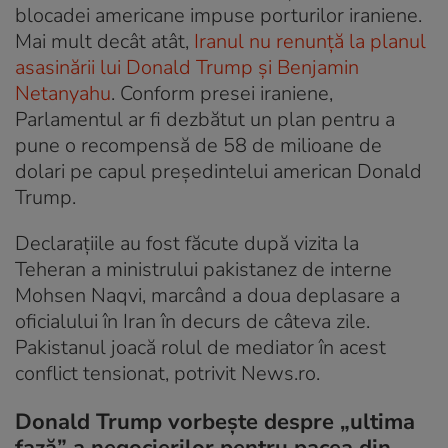
blocadei americane impuse porturilor iraniene.
Mai mult decât atât,
Iranul nu renunță la planul
asasinării lui Donald Trump și Benjamin
Netanyahu
. Conform presei iraniene,
Parlamentul ar fi dezbătut un plan pentru a
pune o recompensă de 58 de milioane de
dolari pe capul președintelui american Donald
Trump.
Declarațiile au fost făcute după vizita la
Teheran a ministrului pakistanez de interne
Mohsen Naqvi, marcând a doua deplasare a
oficialului în Iran în decurs de câteva zile.
Pakistanul joacă rolul de mediator în acest
conflict tensionat, potrivit News.ro.
Donald Trump vorbește despre „ultima
fază” a negocierilor pentru pacea din