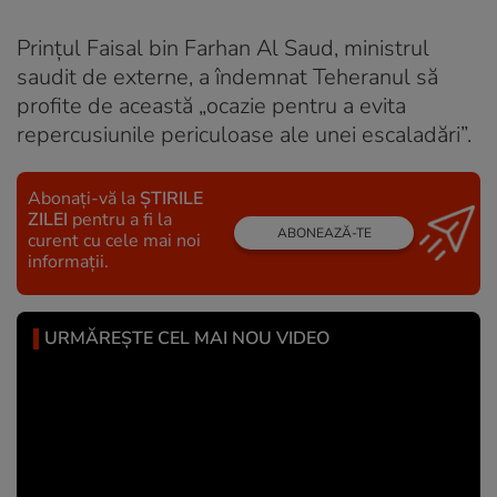
Prințul Faisal bin Farhan Al Saud, ministrul
saudit de externe, a îndemnat Teheranul să
profite de această „ocazie pentru a evita
repercusiunile periculoase ale unei escaladări”.
Abonați-vă la
ȘTIRILE
ZILEI
pentru a fi la
ABONEAZĂ-TE
curent cu cele mai noi
informații.
URMĂREȘTE CEL MAI NOU VIDEO