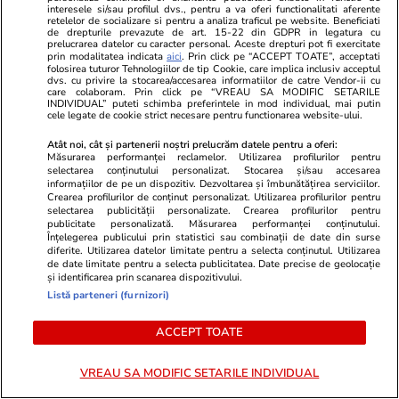
interesele si/sau profilul dvs., pentru a va oferi functionalitati aferente
retelelor de socializare si pentru a analiza traficul pe website. Beneficiati
Politică
09:02
de drepturile prevazute de art. 15-22 din GDPR in legatura cu
prelucrarea datelor cu caracter personal. Aceste drepturi pot fi exercitate
prin modalitatea indicata
aici
. Prin click pe “ACCEPT TOATE”, acceptati
CTP nu îl iartă pe Nicușor Dan:
folosirea tuturor Tehnologiilor de tip Cookie, care implica inclusiv acceptul
dvs. cu privire la stocarea/accesarea informatiilor de catre Vendor-ii cu
„Minte, dă din mâini… Este mult
care colaboram. Prin click pe “VREAU SA MODIFIC SETARILE
INDIVIDUAL” puteti schimba preferintele in mod individual, mai putin
mai perfid decât l-am crezut.
cele legate de cookie strict necesare pentru functionarea website-ului.
Avea datoria să pună PSD-ul la
punct”
Atât noi, cât și partenerii noștri prelucrăm datele pentru a oferi:
Măsurarea performanței reclamelor. Utilizarea profilurilor pentru
selectarea conținutului personalizat. Stocarea și/sau accesarea
informațiilor de pe un dispozitiv. Dezvoltarea și îmbunătățirea serviciilor.
Crearea profilurilor de conținut personalizat. Utilizarea profilurilor pentru
selectarea publicității personalizate. Crearea profilurilor pentru
PARTENERI
publicitate personalizată. Măsurarea performanței conținutului.
Înțelegerea publicului prin statistici sau combinații de date din surse
diferite. Utilizarea datelor limitate pentru a selecta conținutul. Utilizarea
de date limitate pentru a selecta publicitatea. Date precise de geolocație
și identificarea prin scanarea dispozitivului.
Listă parteneri (furnizori)
ACCEPT TOATE
VREAU SA MODIFIC SETARILE INDIVIDUAL