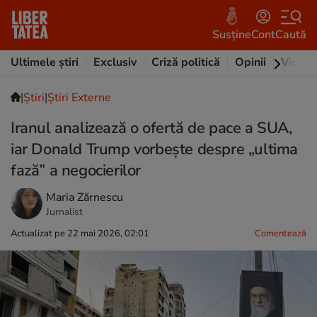
Susține
Cont
Caută
Ultimele știri
Exclusiv
Criză politică
Opinii
Video
|
Ştiri
|
Știri Externe
Iranul analizează o ofertă de pace a SUA,
iar Donald Trump vorbește despre „ultima
fază” a negocierilor
Maria Zărnescu
Jurnalist
Actualizat pe 22 mai 2026, 02:01
Comentează