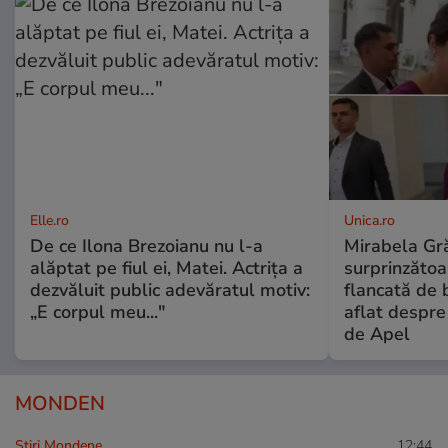
Elle.ro
Unica.ro
De ce Ilona Brezoianu nu l-a
Mirabela Gră
alăptat pe fiul ei, Matei. Actrița a
surprinzătoar
dezvăluit public adevăratul motiv:
flancată de 
„E corpul meu..."
aflat despre
de Apel
MONDEN
Stiri Mondene
12:44