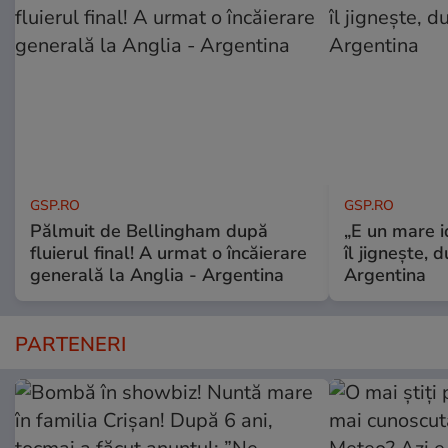
GSP.RO
GSP.RO
Pălmuit de Bellingham după
„E un mare i
fluierul final! A urmat o încăierare
îl jignește, 
generală la Anglia - Argentina
Argentina
PARTENERI