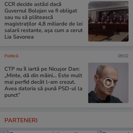
CCR decide astăzi dacă
Guvernul Bolojan va fi obligat
sau nu să plătească
magistraților 4,8 miliarde de lei
salarii restante, așa cum a cerut
Lia Savonea
Politică
09:02
CTP nu îl iartă pe Nicușor Dan:
„Minte, dă din mâini… Este mult
mai perfid decât l-am crezut.
Avea datoria să pună PSD-ul la
punct”
PARTENERI