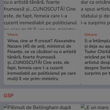
Viva.ro
Unica.ro
Wow, cine ar fi crezut? Alexandru
S-a întâmpl
Nazare (45 de ani), ministrul de
și deja au ap
Finanțe, se va căsători cu o artistă
Tudor Chiril
tânără, foarte frumoasă
oricând pe N
și...CUNOSCUTĂ! Cine este, de
artistul desp
fapt, femeia care l-a cucerit
despre Sorin
iremediabil pe politicianul pe care
surprins pe 
mulți îl vor prim-ministru
GSP