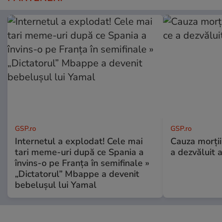
GSP.ro
GSP.ro
Internetul a explodat! Cele mai
Cauza morții
tari meme-uri după ce Spania a
a dezvăluit 
învins-o pe Franța în semifinale »
„Dictatorul” Mbappe a devenit
bebelușul lui Yamal