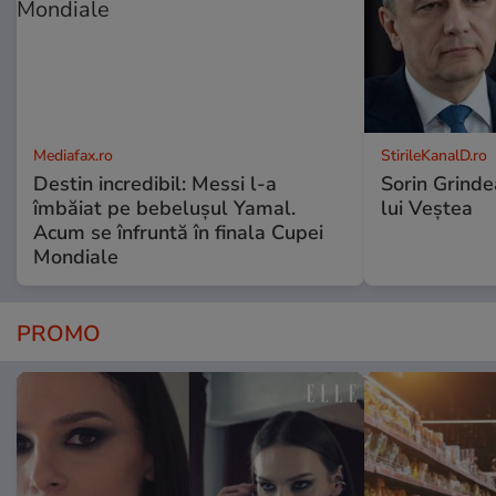
Mediafax.ro
StirileKanalD.ro
Destin incredibil: Messi l-a
Sorin Grinde
îmbăiat pe bebelușul Yamal.
lui Veștea
Acum se înfruntă în finala Cupei
Mondiale
PROMO