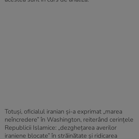
Totuși, oficialul iranian și-a exprimat „marea
neîncredere” în Washington, reiterând cerințele
Republicii Islamice: „dezghețarea averilor
iraniene blocate” în străinătate și ridicarea