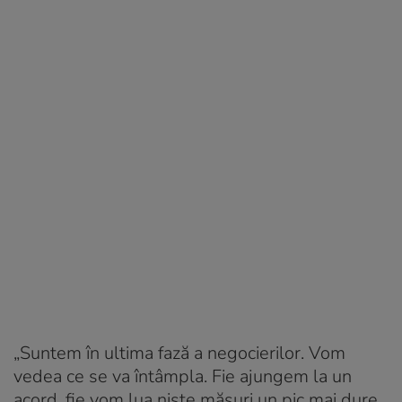
„Suntem în ultima fază a negocierilor. Vom
vedea ce se va întâmpla. Fie ajungem la un
acord, fie vom lua niște măsuri un pic mai dure.