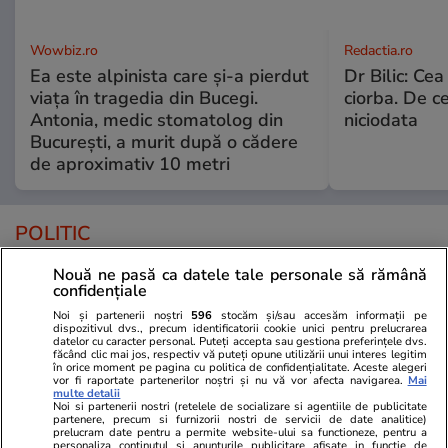
Wowbiz.ro
Redactia.ro
Ea este alpinista care și-a pierdut
Dr Bilic: Ce
viața în tragedia din Bucegi.
ciorba. De ce
Antonia, medic stomatolog din
niciodata
București, a murit după o cădere
de aproximativ 10 metri
POLITIC
Nouă ne pasă ca datele tale personale să rămână
Politică
10:38
confidențiale
CCR decide astăzi dacă
Noi și partenerii noștri
596
stocăm și/sau accesăm informații pe
Guvernul Bolojan va fi obligat
dispozitivul dvs., precum identificatorii cookie unici pentru prelucrarea
datelor cu caracter personal. Puteți accepta sau gestiona preferințele dvs.
sau nu să plătească
făcând clic mai jos, respectiv vă puteți opune utilizării unui interes legitim
în orice moment pe pagina cu politica de confidențialitate. Aceste alegeri
magistraților 4,8 miliarde de lei
vor fi raportate partenerilor noștri și nu vă vor afecta navigarea.
Mai
salarii restante, așa cum a cerut
multe detalii
Noi si partenerii nostri (retelele de socializare si agentiile de publicitate
Lia Savonea
partenere, precum si furnizorii nostri de servicii de date analitice)
prelucram date pentru a permite website-ului sa functioneze, pentru a
personaliza continutul si anunturile publicitare afisate in functie de