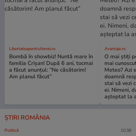
Libertateapentrufemei.ro
Avantaje.ro
Bombă în showbiz! Nuntă mare în
O mai știți 
familia Crișan! După 6 ani, tocmai
mai cunoscu
a făcut anunțul: ”Ne căsătorim!
Meteo? Azi e
Am planul făcut”
doamnă respe
stai să vezi 
ei. Nimeni, d
așteptat la 
ȘTIRI ROMÂNIA
Politică
10:38