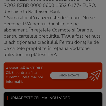
RO02 RZBR 0000 0600 1552 6177- EURO,
deschise la Raiffeisen Bank
* Suma alocată cauzei este de 2 euro. Nu se
percepe TVA pentru donaţiile de pe
abonament. În reţelele Cosmote şi Orange,
pentru cartelele preplătite, TVA a fost reţinută
la achiziţionarea creditului. Pentru donaţiile de
pe cartele preplătite în reţeaua Vodafone,
utilizatorii nu plătesc TVA.
Abonați-vă la
ȘTIRILE
ZILEI
pentru a fi la
ABONEAZĂ-TE
curent cu cele mai noi
informații.
URMĂREȘTE CEL MAI NOU VIDEO