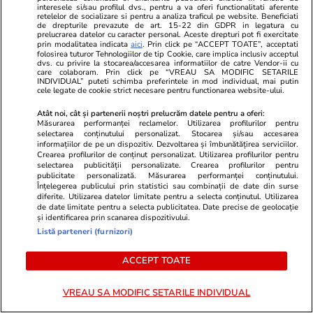
interesele si/sau profilul dvs., pentru a va oferi functionalitati aferente
poate simplifica mesele
retelelor de socializare si pentru a analiza traficul pe website. Beneficiati
de drepturile prevazute de art. 15-22 din GDPR in legatura cu
săptămânale
prelucrarea datelor cu caracter personal. Aceste drepturi pot fi exercitate
prin modalitatea indicata
aici
. Prin click pe “ACCEPT TOATE”, acceptati
folosirea tuturor Tehnologiilor de tip Cookie, care implica inclusiv acceptul
dvs. cu privire la stocarea/accesarea informatiilor de catre Vendor-ii cu
care colaboram. Prin click pe “VREAU SA MODIFIC SETARILE
INDIVIDUAL” puteti schimba preferintele in mod individual, mai putin
cele legate de cookie strict necesare pentru functionarea website-ului.
Lifestyle
11:56
Atât noi, cât și partenerii noștri prelucrăm datele pentru a oferi:
Măsurarea performanței reclamelor. Utilizarea profilurilor pentru
selectarea conținutului personalizat. Stocarea și/sau accesarea
informațiilor de pe un dispozitiv. Dezvoltarea și îmbunătățirea serviciilor.
Ce este agar-agar și cum se
Crearea profilurilor de conținut personalizat. Utilizarea profilurilor pentru
selectarea publicității personalizate. Crearea profilurilor pentru
utilizează
publicitate personalizată. Măsurarea performanței conținutului.
Înțelegerea publicului prin statistici sau combinații de date din surse
diferite. Utilizarea datelor limitate pentru a selecta conținutul. Utilizarea
de date limitate pentru a selecta publicitatea. Date precise de geolocație
și identificarea prin scanarea dispozitivului.
Listă parteneri (furnizori)
Știri România
21:08
ACCEPT TOATE
ROMATSA a contestat blocarea
VREAU SA MODIFIC SETARILE INDIVIDUAL
plăţilor în urma procesului