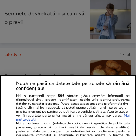
Semnele deshidratării și cum să
o previi
Lifestyle
17 iul.
De ce să nu păstrezi cartofii
Nouă ne pasă ca datele tale personale să rămână
lângă ceapă
confidențiale
Noi și partenerii noștri
596
stocăm și/sau accesăm informații pe
dispozitivul dvs., precum identificatorii cookie unici pentru prelucrarea
datelor cu caracter personal. Puteți accepta sau gestiona preferințele dvs.
făcând clic mai jos, respectiv vă puteți opune utilizării unui interes legitim
în orice moment pe pagina cu politica de confidențialitate. Aceste alegeri
vor fi raportate partenerilor noștri și nu vă vor afecta navigarea.
Mai
Lifestyle
14:28
multe detalii
Noi si partenerii nostri (retelele de socializare si agentiile de publicitate
partenere, precum si furnizorii nostri de servicii de date analitice)
prelucram date pentru a permite website-ului sa functioneze, pentru a
Ce este batch cooking și cum îți
personaliza continutul si anunturile publicitare afisate in functie de