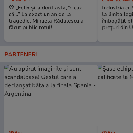
TVMania.ro
ObservatorNews
🤍 „Felix și-a dorit asta, în caz
Industria cu
că…” La exact un an de la
la limita leg
tragedie, Mihaela Rădulescu a
îmbogăţit pl
făcut public totul!
preţuri din 
PARTENERI
GSP.ro
GSP.ro