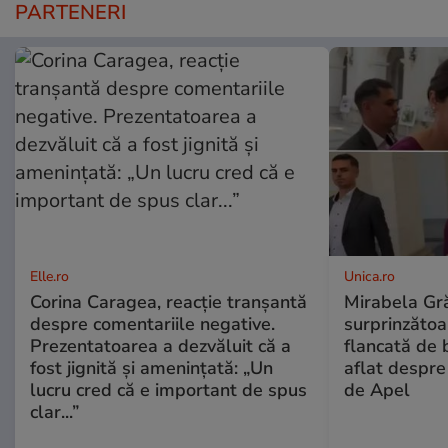
PARTENERI
Elle.ro
Unica.ro
Corina Caragea, reacție tranșantă
Mirabela Gră
despre comentariile negative.
surprinzătoar
Prezentatoarea a dezvăluit că a
flancată de 
fost jignită și amenințată: „Un
aflat despre
lucru cred că e important de spus
de Apel
clar...”