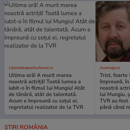
Libertateapentrufemei.ro
Avantaje.ro
Ultima oră! A murit marea
Trist, foarte
noastră actriță! Toată lumea a
împreună, în
iubit-o în filmul lui Mungiu! Atât
noastră actri
de tânără, atât de talentată.
lui Mungiu, ș
Acum e împreună cu soțul ei,
TVR au fost 
regretatul realizator de la TVR
până când mo
ȘTIRI ROMÂNIA