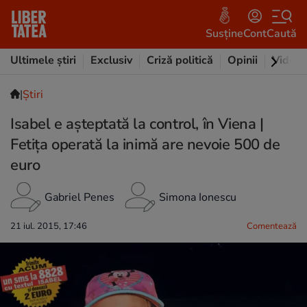
Susține
Cont
Caută
Ultimele știri
Exclusiv
Criză politică
Opinii
Video
|
Ştiri
Isabel e aşteptată la control, în Viena |
Fetiţa operată la inimă are nevoie 500 de
euro
Gabriel Penes
Simona Ionescu
21 iul. 2015, 17:46
Comentează