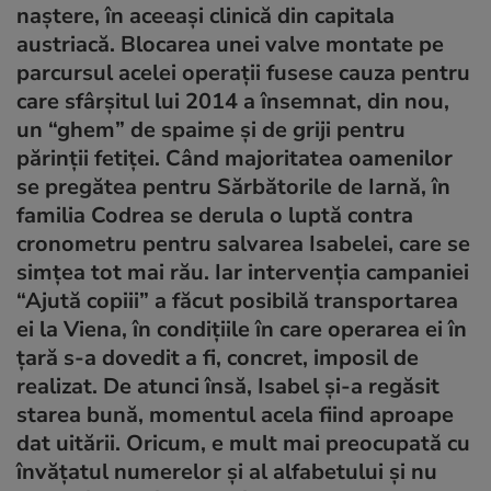
naştere, în aceeaşi clinică din capitala
austriacă. Blocarea unei valve montate pe
parcursul acelei operaţii fusese cauza pentru
care sfârşitul lui 2014 a însemnat, din nou,
un “ghem” de spaime şi de griji pentru
părinţii fetiţei. Când majoritatea oamenilor
se pregătea pentru Sărbătorile de Iarnă, în
familia Codrea se derula o luptă contra
cronometru pentru salvarea Isabelei, care se
simţea tot mai rău. Iar intervenţia campaniei
“Ajută copiii” a făcut posibilă transportarea
ei la Viena, în condiţiile în care operarea ei în
ţară s-a dovedit a fi, concret, imposil de
realizat. De atunci însă, Isabel şi-a regăsit
starea bună, momentul acela fiind aproape
dat uitării. Oricum, e mult mai preocupată cu
învăţatul numerelor şi al alfabetului şi nu