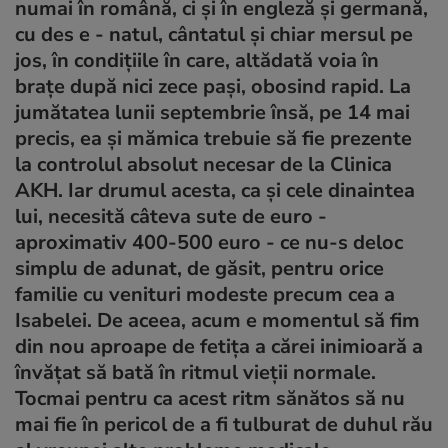
numai în română, ci şi în engleză şi germană,
cu des e - natul, cântatul şi chiar mersul pe
jos, în condiţiile în care, altădată voia în
braţe după nici zece paşi, obosind rapid. La
jumătatea lunii septembrie însă, pe 14 mai
precis, ea şi mămica trebuie să fie prezente
la controlul absolut necesar de la Clinica
AKH. Iar drumul acesta, ca şi cele dinaintea
lui, necesită câteva sute de euro -
aproximativ 400-500 euro - ce nu-s deloc
simplu de adunat, de găsit, pentru orice
familie cu venituri modeste precum cea a
Isabelei. De aceea, acum e momentul să fim
din nou aproape de fetiţa a cărei inimioară a
învăţat să bată în ritmul vieţii normale.
Tocmai pentru ca acest ritm sănătos să nu
mai fie în pericol de a fi tulburat de duhul rău