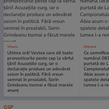
Viva.ro
Unica.ro
Ultima oră! Vestea care dă toate
Ce semnificaț
pronosticurile peste cap la vârful
numărul 083
țării! Acuzațiile curg, iar o
purtată de L
declarație produce un adevărat
Campionatul
seism în politică. Fără vreun
Abia acum s-
semnal în prealabil, Sorin
spatele deta
Grindeanu tocmai a făcut marele
lumea l-a r
anunț
GSP