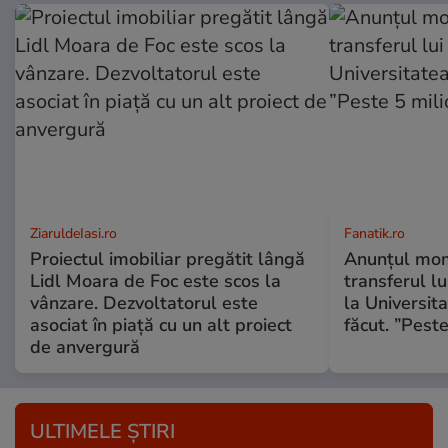
ZiaruldeIasi.ro
Fanatik.ro
Proiectul imobiliar pregătit lângă
Anunțul mom
Lidl Moara de Foc este scos la
transferul l
vânzare. Dezvoltatorul este
la Universit
asociat în piață cu un alt proiect
făcut. ”Pest
de anvergură
ULTIMELE ȘTIRI