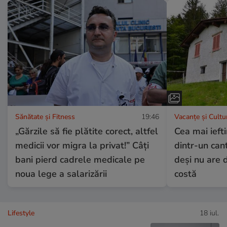
Sănătate și Fitness
19:46
Vacanțe și Cultu
„Gărzile să fie plătite corect, altfel
Cea mai ieft
medicii vor migra la privat!” Câți
dintr-un can
bani pierd cadrele medicale pe
deși nu are d
noua lege a salarizării
costă
Lifestyle
18 iul.