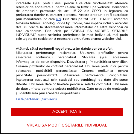
interesele si/sau profilul dvs., pentru a va oferi functionalitati aferente
Gheorghe Dincă, ajunsă o ruină la 7 ani de la
retelelor de socializare si pentru a analiza traficul pe website. Beneficiati
de drepturile prevazute de art. 15-22 din GDPR in legatura cu
cazul Caracal. „Asta ar trebui dărâmată!”
prelucrarea datelor cu caracter personal. Aceste drepturi pot fi exercitate
prin modalitatea indicata
aici
. Prin click pe “ACCEPT TOATE”, acceptati
folosirea tuturor Tehnologiilor de tip Cookie, care implica inclusiv acceptul
dvs. cu privire la stocarea/accesarea informatiilor de catre Vendor-ii cu
care colaboram. Prin click pe “VREAU SA MODIFIC SETARILE
INDIVIDUAL” puteti schimba preferintele in mod individual, mai putin
cele legate de cookie strict necesare pentru functionarea website-ului.
Atât noi, cât și partenerii noștri prelucrăm datele pentru a oferi:
Măsurarea performanței reclamelor. Utilizarea profilurilor pentru
selectarea conținutului personalizat. Stocarea și/sau accesarea
informațiilor de pe un dispozitiv. Dezvoltarea și îmbunătățirea serviciilor.
Crearea profilurilor de conținut personalizat. Utilizarea profilurilor pentru
selectarea publicității personalizate. Crearea profilurilor pentru
publicitate personalizată. Măsurarea performanței conținutului.
Înțelegerea publicului prin statistici sau combinații de date din surse
diferite. Utilizarea datelor limitate pentru a selecta conținutul. Utilizarea
de date limitate pentru a selecta publicitatea. Date precise de geolocație
și identificarea prin scanarea dispozitivului.
Listă parteneri (furnizori)
Lifestyle
16:20
Sănătate și Fitn
Ce este decoctul, cum se obţine şi
Guvernul a 
ACCEPT TOATE
care sunt utilizările acestuia
posturi la Sp
VREAU SA MODIFIC SETARILE INDIVIDUAL
Când vor aju