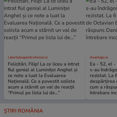
Libertateapentrufemei.ro
Avantaje.ro
Felicitări, Filip! La ce liceu a intrat
Ea - 52, el 
fiul genial al Luminiței Anghel și
s-au îndrăgos
ce note a luat la Evaluarea
rezistat. La 
Națională. Ce a povestit solista
despărțirea 
acum a stârnit un val de reacții
cum a răspu
“Primul pe lista lui de…”
întrebare i
ȘTIRI ROMÂNIA