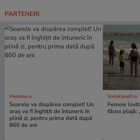
PARTENERI
Mediafax.ro
StirileKanalD.ro
Soarele va dispărea complet! Un
Femeie lovit
oraș va fi înghițit de întuneric în
făcea plajă: „
plină zi, pentru prima dată după
860 de ani