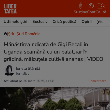
Susține
Cont
Caută
Ultimele știri
Exclusiv
Criză politică
Opinii
Video
|
Ştiri
|
Știri România
Mănăstirea ridicată de Gigi Becali în
Uganda seamănă cu un palat, iar în
grădină, măicuțele cultivă ananas | VIDEO
Ionela Stănilă
Jurnalist
Actualizat pe 30 mart. 2025, 11:08
Comentează