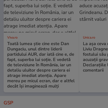
Viva.ro
Unica.ro
Toată lumea știe cine este Dan
La așa ceva 
Dungaciu, unul dintre liderii
Liviu Dragne
partidului AUR, dar iată cine e, de
fostului său 
fapt, superba lui soție. E vedetă
acuzații grav
de televiziune în România, iar un
Declarațiile 
detaliu uluitor despre cariera ei
comentarii
atrage imediat atenția. Apare
mereu pe micul ecran, dar e altfel
decât își imaginează mulți
GSP