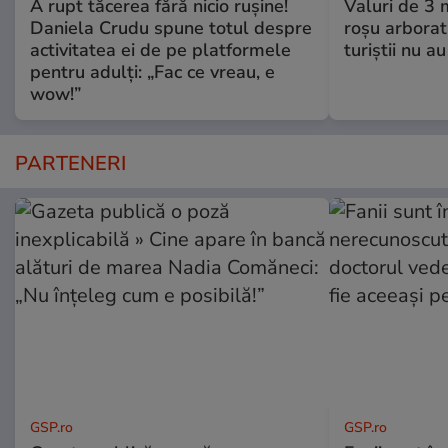
A rupt tăcerea fără nicio rușine!
Valuri de 3 m
Daniela Crudu spune totul despre
roşu arborat.
activitatea ei de pe platformele
turiştii nu a
pentru adulți: „Fac ce vreau, e
wow!”
PARTENERI
GSP.ro
GSP.ro