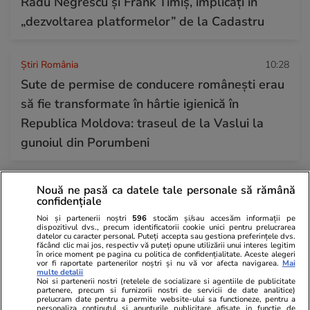
Radu Negrescu și Frank Timiș, implicați în
„dezvoltarea platformelor” de la Cadastru
Știri România
10:28
Sute de permise de conducere românești erau
să fie transformate în hârtie igienică în
Republica Moldova: traseul de la Vaslui la
gunoiul din Porumbeni
Știri România
07:00
Nouă ne pasă ca datele tale personale să rămână
confidențiale
Tragerile loto din 23 iulie 2026. Report de
Noi și partenerii noștri
596
stocăm și/sau accesăm informații pe
peste 8,40 milioane de euro la Loto 6 din 49,
dispozitivul dvs., precum identificatorii cookie unici pentru prelucrarea
datelor cu caracter personal. Puteți accepta sau gestiona preferințele dvs.
categoria I
făcând clic mai jos, respectiv vă puteți opune utilizării unui interes legitim
în orice moment pe pagina cu politica de confidențialitate. Aceste alegeri
vor fi raportate partenerilor noștri și nu vă vor afecta navigarea.
Mai
multe detalii
Noi si partenerii nostri (retelele de socializare si agentiile de publicitate
Știri România
10:00
partenere, precum si furnizorii nostri de servicii de date analitice)
prelucram date pentru a permite website-ului sa functioneze, pentru a
Statul n-a fost în stare să vândă casa lui
personaliza continutul si anunturile publicitare afisate in functie de