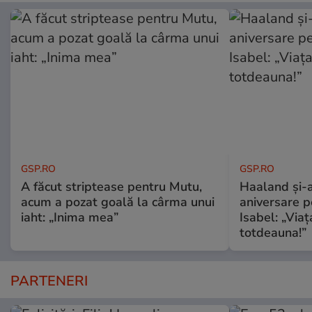
GSP.RO
GSP.RO
A făcut striptease pentru Mutu,
Haaland și-a
acum a pozat goală la cârma unui
aniversare pe
iaht: „Inima mea”
Isabel: „Via
totdeauna!”
PARTENERI