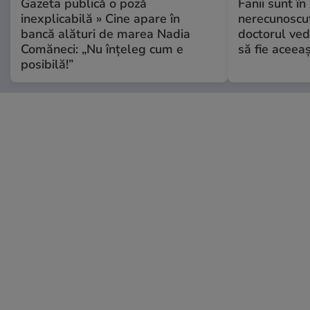
Gazeta publică o poză
Fanii sunt în 
inexplicabilă » Cine apare în
nerecunoscut
bancă alături de marea Nadia
doctorul ved
Comăneci: „Nu înțeleg cum e
să fie aceea
posibilă!”