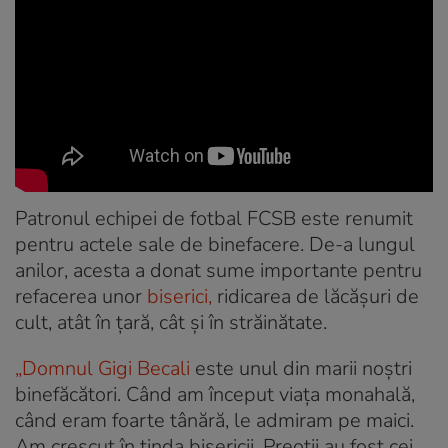
Patronul echipei de fotbal FCSB este renumit
pentru actele sale de binefacere. De-a lungul
anilor, acesta a donat sume importante pentru
refacerea unor
biserici,
ridicarea de lăcășuri de
cult, atât în țară, cât și în străinătate.
„Domnul Gigi Becali
este unul din marii noștri
binefăcători. Când am început viața monahală,
când eram foarte tânără, le admiram pe maici.
Am crescut în tinda bisericii. Preoții au fost cei