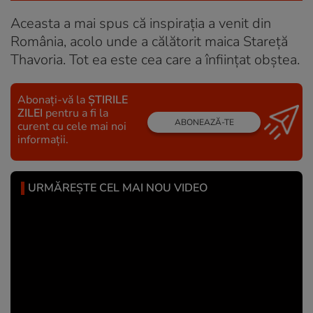
Aceasta a mai spus că inspirația a venit din
România, acolo unde a călătorit maica Stareță
Thavoria. Tot ea este cea care a înființat obștea.
Abonați-vă la
ȘTIRILE
ZILEI
pentru a fi la
ABONEAZĂ-TE
curent cu cele mai noi
informații.
URMĂREȘTE CEL MAI NOU VIDEO