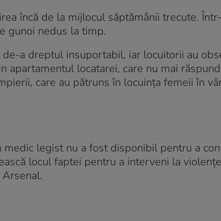
rea încă de la mijlocul săptămânii trecute. Într
re gunoi nedus la timp.
de-a dreptul insuportabil, iar locuitorii au obs
in apartamentul locatarei, care nu mai răspund
pierii, care au pătruns în locuința femeii în v
n medic legist nu a fost disponibil pentru a con
sească locul faptei pentru a interveni la violenț
i Arsenal.