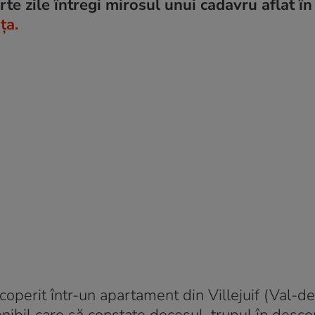
rte zile întregi mirosul unui cadavru aflat în
ța.
operit într-un apartament din Villejuif (Val-d