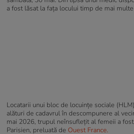
sâmbătă, 30 mai. Din lipsa unui medic dispo
a fost lăsat la fața locului timp de mai multe 
Locatarii unui bloc de locuințe sociale (HLM)
alături de cadavrul în descompunere al veci
mai 2026, trupul neînsuflețit al femeii a fost r
Parisien, preluată de
Ouest France.