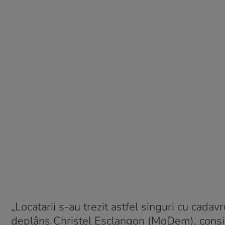
„Locatarii s-au trezit astfel singuri cu cada
deplâns Christel Esclangon (MoDem), consilier