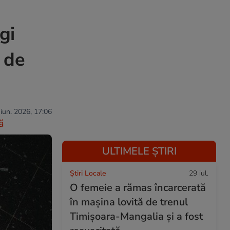
gi
 de
 iun. 2026, 17:06
ă
ULTIMELE ȘTIRI
Știri Locale
29 iul.
O femeie a rămas încarcerată
în mașina lovită de trenul
Timișoara-Mangalia şi a fost