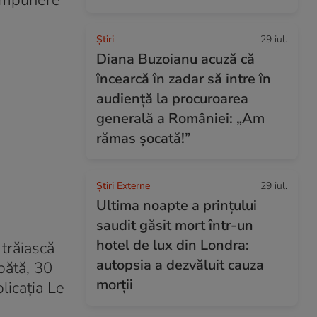
compunere
Ştiri
29 iul.
Diana Buzoianu acuză că
încearcă în zadar să intre în
audiență la procuroarea
generală a României: „Am
rămas șocată!”
Știri Externe
29 iul.
Ultima noapte a prințului
saudit găsit mort într-un
hotel de lux din Londra:
 trăiască
autopsia a dezvăluit cauza
bătă, 30
morții
blicația Le