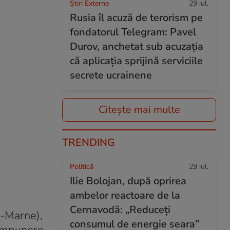
Știri Externe
29 iul.
Rusia îl acuză de terorism pe
fondatorul Telegram: Pavel
Durov, anchetat sub acuzația
că aplicația sprijină serviciile
secrete ucrainene
Citește mai multe
TRENDING
Politică
29 iul.
Ilie Bolojan, după oprirea
ambelor reactoare de la
Cernavodă: „Reduceți
e-Marne),
consumul de energie seara”