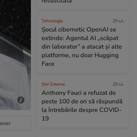
resuscitată
Tehnologie
29 iul.
Șocul cibernetic OpenAI se
extinde: Agentul AI „scăpat
din laborator” a atacat și alte
platforme, nu doar Hugging
Face
Știri Externe
29 iul.
Anthony Fauci a refuzat de
peste 100 de ori să răspundă
la întrebările despre COVID-
19
cover