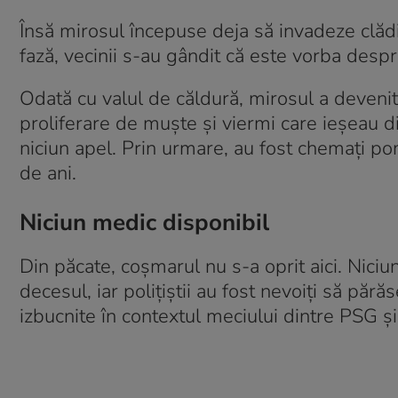
Însă mirosul începuse deja să invadeze clădi
fază, vecinii s-au gândit că este vorba desp
Odată cu valul de căldură, mirosul a devenit 
proliferare de muște și viermi care ieșeau d
niciun apel. Prin urmare, au fost chemați pom
de ani.
Niciun medic disponibil
Din păcate, coșmarul nu s-a oprit aici. Niciu
decesul, iar polițiștii au fost nevoiți să pără
izbucnite în contextul meciului dintre PSG ș