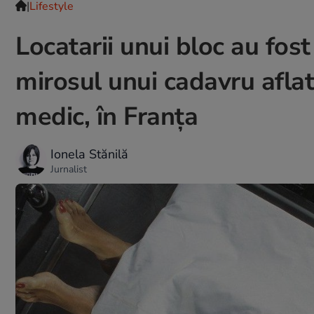
|
Lifestyle
Locatarii unui bloc au fost
mirosul unui cadavru afla
medic, în Franța
Ionela Stănilă
Jurnalist