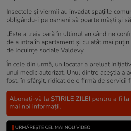
Insectele și viermii au invadat spațiile com
obligându-i pe oameni să poarte măști și să
„Este a treia oară în ultimul an când ne co
de a intra în apartament și cu atât mai puțin
de locuințe sociale Valdevy.
În cele din urmă, un locatar a preluat iniția
unui medic autorizat. Unul dintre aceștia a acc
fost, în sfârșit, ridicat de o firmă de servicii 
Abonați-vă la
ȘTIRILE ZILEI
pentru a fi la
mai noi informații.
URMĂREȘTE CEL MAI NOU VIDEO