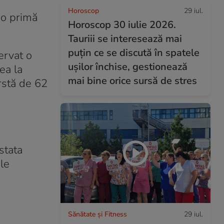
Horoscop
29 iul.
-o primă
Horoscop 30 iulie 2026.
Tauriii se interesează mai
puțin ce se discută în spatele
ervat o
ușilor închise, gestionează
ea la
mai bine orice sursă de stres
ârstă de 62
stata
ele
Sănătate și Fitness
29 iul.