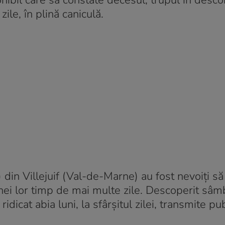
nibil care să constate decesul, trupul în des
zile, în plină caniculă.
 din Villejuif (Val-de-Marne) au fost nevoiți să
nei lor timp de mai multe zile. Descoperit sâm
idicat abia luni, la sfârșitul zilei, transmite pu