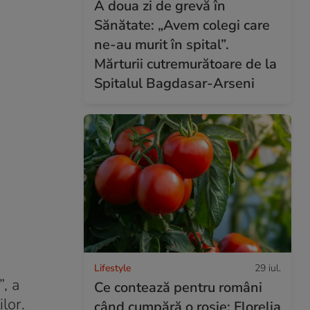
A doua zi de grevă în
Sănătate: „Avem colegi care
ne-au murit în spital”.
Mărturii cutremurătoare de la
Spitalul Bagdasar-Arseni
Lifestyle
29 iul.
”, a
Ce contează pentru români
lor.
când cumpără o roșie: Florelia