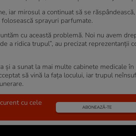
une, iar mirosul a continuat să se răspândească,
 folosească sprayuri parfumate.
nfruntăm cu această problemă. Noi nu avem drep
 de a ridica trupul”, au precizat reprezentanții 
tiva și a sunat la mai multe cabinete medicale în
eptat să vină la fața locului, iar trupul neînsuf
funerare.
 curent cu cele
ABONEAZĂ-TE