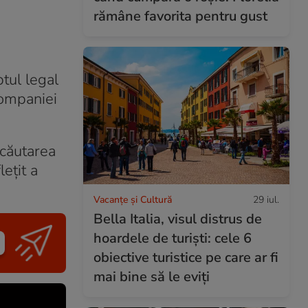
rămâne favorita pentru gust
tul legal
companiei
 căutarea
lețit a
Vacanțe și Cultură
29 iul.
Bella Italia, visul distrus de
hoardele de turiști: cele 6
obiective turistice pe care ar fi
mai bine să le eviți