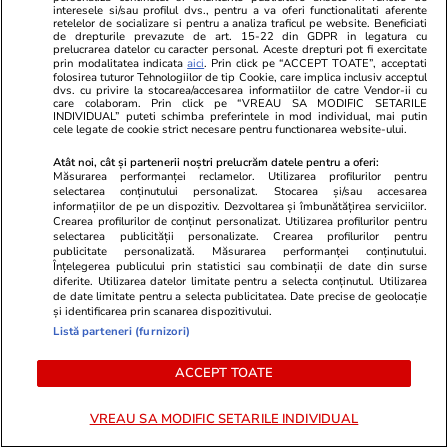
interesele si/sau profilul dvs., pentru a va oferi functionalitati aferente
retelelor de socializare si pentru a analiza traficul pe website. Beneficiati
de drepturile prevazute de art. 15-22 din GDPR in legatura cu
prelucrarea datelor cu caracter personal. Aceste drepturi pot fi exercitate
prin modalitatea indicata
aici
. Prin click pe “ACCEPT TOATE”, acceptati
folosirea tuturor Tehnologiilor de tip Cookie, care implica inclusiv acceptul
dvs. cu privire la stocarea/accesarea informatiilor de catre Vendor-ii cu
care colaboram. Prin click pe “VREAU SA MODIFIC SETARILE
INDIVIDUAL” puteti schimba preferintele in mod individual, mai putin
cele legate de cookie strict necesare pentru functionarea website-ului.
Atât noi, cât și partenerii noștri prelucrăm datele pentru a oferi:
Măsurarea performanței reclamelor. Utilizarea profilurilor pentru
selectarea conținutului personalizat. Stocarea și/sau accesarea
informațiilor de pe un dispozitiv. Dezvoltarea și îmbunătățirea serviciilor.
Crearea profilurilor de conținut personalizat. Utilizarea profilurilor pentru
selectarea publicității personalizate. Crearea profilurilor pentru
TVMania.ro
ObservatorNews
publicitate personalizată. Măsurarea performanței conținutului.
A rupt tăcerea fără nicio rușine!
Afacerea cu 
Înțelegerea publicului prin statistici sau combinații de date din surse
diferite. Utilizarea datelor limitate pentru a selecta conținutul. Utilizarea
Daniela Crudu spune totul despre
lovitura pe t
de date limitate pentru a selecta publicitatea. Date precise de geolocație
activitatea ei de pe platformele
aşteaptă şi 
și identificarea prin scanarea dispozitivului.
pentru adulți: „Fac ce vreau, e
serviciu
Listă parteneri (furnizori)
wow!”
ACCEPT TOATE
VREAU SA MODIFIC SETARILE INDIVIDUAL
PARTENERI