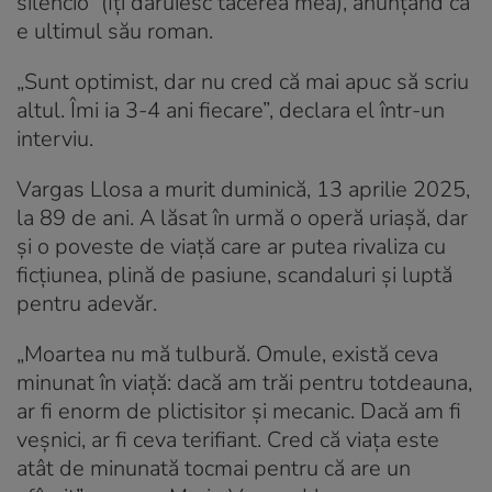
silencio” (Îți dăruiesc tăcerea mea), anunțând că
e ultimul său roman.
„Sunt optimist, dar nu cred că mai apuc să scriu
altul. Îmi ia 3-4 ani fiecare”, declara el într-un
interviu.
Vargas Llosa a murit duminică, 13 aprilie 2025,
la 89 de ani. A lăsat în urmă o operă uriașă, dar
și o poveste de viață care ar putea rivaliza cu
ficțiunea, plină de pasiune, scandaluri și luptă
pentru adevăr.
„Moartea nu mă tulbură. Omule, există ceva
minunat în viață: dacă am trăi pentru totdeauna,
ar fi enorm de plictisitor și mecanic. Dacă am fi
veșnici, ar fi ceva terifiant. Cred că viața este
atât de minunată tocmai pentru că are un