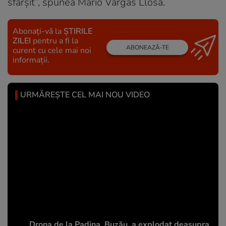
sfârșit”, spunea Mario Vargas Llosa.
Abonați-vă la
ȘTIRILE
ZILEI
pentru a fi la
ABONEAZĂ-TE
curent cu cele mai noi
informații.
URMĂREȘTE CEL MAI NOU VIDEO
Drona de la Padina, Buzău, a explodat deasupra