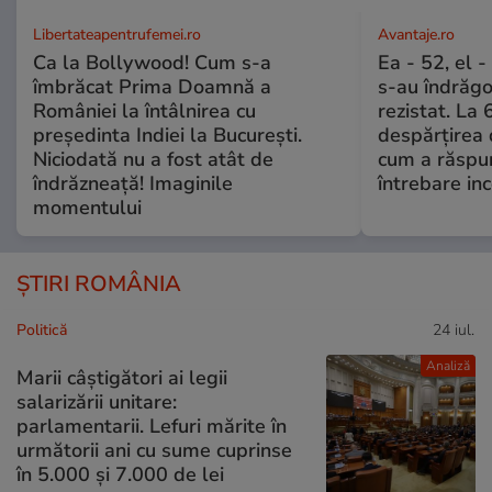
Libertateapentrufemei.ro
Avantaje.ro
Ca la Bollywood! Cum s-a
Ea - 52, el 
îmbrăcat Prima Doamnă a
s-au îndrăgos
României la întâlnirea cu
rezistat. La 
președinta Indiei la București.
despărțirea 
Niciodată nu a fost atât de
cum a răspu
îndrăzneață! Imaginile
întrebare i
momentului
ȘTIRI ROMÂNIA
Politică
24 iul.
Analiză
Marii câștigători ai legii
salarizării unitare:
parlamentarii. Lefuri mărite în
următorii ani cu sume cuprinse
în 5.000 și 7.000 de lei