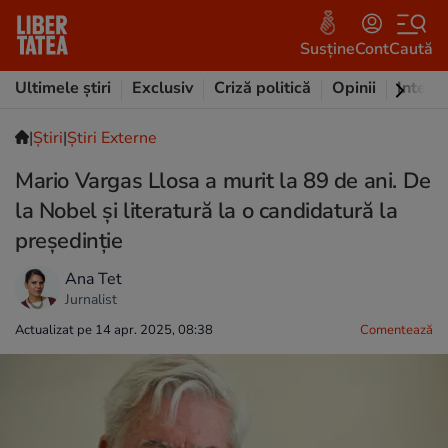
Susține
Cont
Caută
Ultimele știri
Exclusiv
Criză politică
Opinii
Intervi
|
Ştiri
|
Știri Externe
Mario Vargas Llosa a murit la 89 de ani. De
la Nobel și literatură la o candidatură la
președinție
Ana Tet
Jurnalist
Actualizat pe 14 apr. 2025, 08:38
Comentează