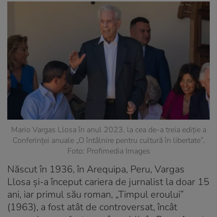
Mario Vargas Llosa în anul 2023, la cea de-a treia ediție a
Conferinței anuale „O întâlnire pentru cultură în libertate”.
Foto: Profimedia Images
Născut în 1936, în Arequipa, Peru, Vargas
Llosa și-a început cariera de jurnalist la doar 15
ani, iar primul său roman, „Timpul eroului”
(1963), a fost atât de controversat, încât