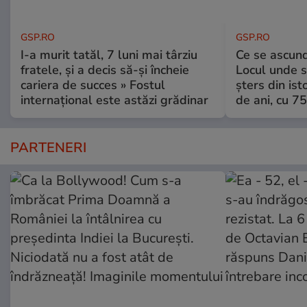
GSP.RO
GSP.RO
I-a murit tatăl, 7 luni mai târziu
Ce se ascund
fratele, și a decis să-și încheie
Locul unde s-
cariera de succes » Fostul
șters din ist
internațional este astăzi grădinar
de ani, cu 7
PARTENERI