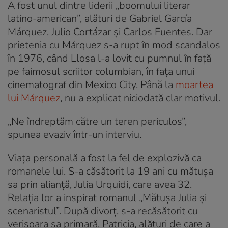
A fost unul dintre liderii „boomului literar
latino-american”, alături de Gabriel García
Márquez, Julio Cortázar și Carlos Fuentes. Dar
prietenia cu Márquez s-a rupt în mod scandalos
în 1976, când Llosa l-a lovit cu pumnul în față
pe faimosul scriitor columbian, în fața unui
cinematograf din Mexico City. Până la
moartea
lui Márquez
, nu a explicat niciodată clar motivul.
„Ne îndreptăm către un teren periculos”,
spunea evaziv într-un interviu.
Viața personală a fost la fel de explozivă ca
romanele lui. S-a căsătorit la 19 ani cu mătușa
sa prin alianță, Julia Urquidi, care avea 32.
Relația lor a inspirat romanul „Mătușa Julia și
scenaristul”. După divorț, s-a recăsătorit cu
verișoara sa primară, Patricia, alături de care a