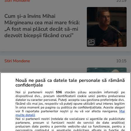
Stiri Mondene
10:19
Cum și-a învins Mihai
Mărgineanu cea mai mare frică:
„A fost mai plăcut decât să-mi
dezvolt bicepșii făcând cruci”
Stiri Mondene
10:15
Simona Gherghe, vacanță de vis
Nouă ne pasă ca datele tale personale să rămână
în Grecia alături de familie.
confidențiale
Imagini din locul de care s-a
Noi și partenerii noștri
596
stocăm și/sau accesăm informații pe
îndrăgostit în urmă cu 18 ani
dispozitivul dvs., precum identificatorii cookie unici pentru prelucrarea
datelor cu caracter personal. Puteți accepta sau gestiona preferințele dvs.
făcând clic mai jos, respectiv vă puteți opune utilizării unui interes legitim
în orice moment pe pagina cu politica de confidențialitate. Aceste alegeri
vor fi raportate partenerilor noștri și nu vă vor afecta navigarea.
Mai
multe detalii
Noi si partenerii nostri (retelele de socializare si agentiile de publicitate
partenere, precum si furnizorii nostri de servicii de date analitice)
PARTENERI
prelucram date pentru a permite website-ului sa functioneze, pentru a
personaliza continutul si anunturile publicitare afisate in functie de