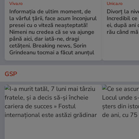
Viva.ro
Unica.ro
Informația de ultim moment, de
Divorț la nive
la vârful țării, face acum înconjurul
Incredibil ce
presei cu o viteză neașteptată!
ei, după ani 
Nimeni nu credea că se va ajunge
rău când mă
până aici, dar iată-ne, dragi
cetățeni. Breaking news, Sorin
Grindeanu tocmai a făcut anunțul
GSP