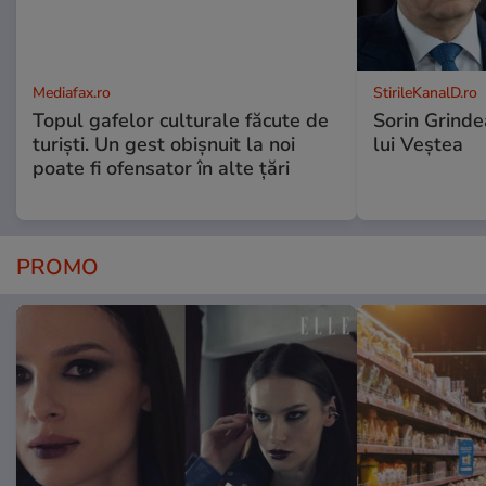
Mediafax.ro
StirileKanalD.ro
Topul gafelor culturale făcute de
Sorin Grinde
turiști. Un gest obișnuit la noi
lui Veștea
poate fi ofensator în alte țări
PROMO