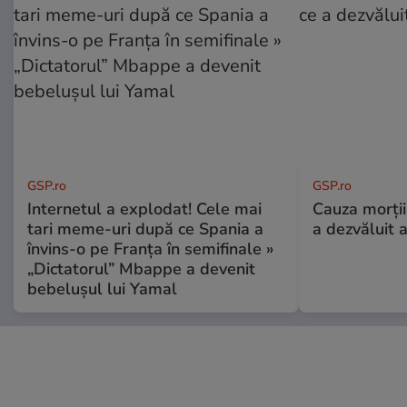
GSP.ro
GSP.ro
Internetul a explodat! Cele mai
Cauza morții
tari meme-uri după ce Spania a
a dezvăluit 
învins-o pe Franța în semifinale »
„Dictatorul” Mbappe a devenit
bebelușul lui Yamal