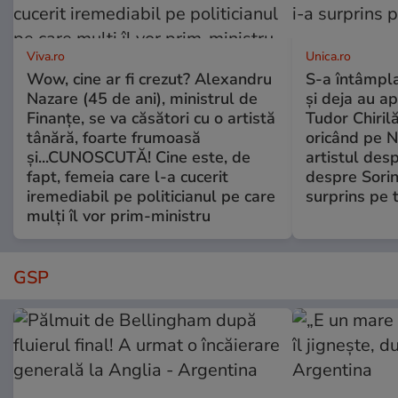
Viva.ro
Unica.ro
Wow, cine ar fi crezut? Alexandru
S-a întâmpl
Nazare (45 de ani), ministrul de
și deja au ap
Finanțe, se va căsători cu o artistă
Tudor Chiril
tânără, foarte frumoasă
oricând pe N
și...CUNOSCUTĂ! Cine este, de
artistul desp
fapt, femeia care l-a cucerit
despre Sorin
iremediabil pe politicianul pe care
surprins pe 
mulți îl vor prim-ministru
GSP