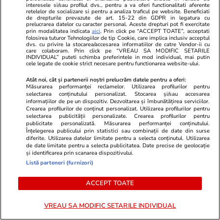
interesele si/sau profilul dvs., pentru a va oferi functionalitati aferente
Ce este OXY, proiectul de 300 de milioane de
retelelor de socializare si pentru a analiza traficul pe website. Beneficiati
de drepturile prevazute de art. 15-22 din GDPR in legatura cu
euro din Bruxelles unde a murit un muncitor
prelucrarea datelor cu caracter personal. Aceste drepturi pot fi exercitate
prin modalitatea indicata
aici
. Prin click pe “ACCEPT TOATE”, acceptati
român: 120 de apartamente și 316 camere de
folosirea tuturor Tehnologiilor de tip Cookie, care implica inclusiv acceptul
dvs. cu privire la stocarea/accesarea informatiilor de catre Vendor-ii cu
care colaboram. Prin click pe “VREAU SA MODIFIC SETARILE
hotel
INDIVIDUAL” puteti schimba preferintele in mod individual, mai putin
cele legate de cookie strict necesare pentru functionarea website-ului.
Atât noi, cât și partenerii noștri prelucrăm datele pentru a oferi:
Știri România
07:00
Măsurarea performanței reclamelor. Utilizarea profilurilor pentru
selectarea conținutului personalizat. Stocarea și/sau accesarea
Tragerile loto din 16 iulie 2026. Report de
informațiilor de pe un dispozitiv. Dezvoltarea și îmbunătățirea serviciilor.
Crearea profilurilor de conținut personalizat. Utilizarea profilurilor pentru
peste 7,93 milioane de euro la Loto 6 din 49,
selectarea publicității personalizate. Crearea profilurilor pentru
categoria I
publicitate personalizată. Măsurarea performanței conținutului.
Înțelegerea publicului prin statistici sau combinații de date din surse
diferite. Utilizarea datelor limitate pentru a selecta conținutul. Utilizarea
de date limitate pentru a selecta publicitatea. Date precise de geolocație
și identificarea prin scanarea dispozitivului.
Listă parteneri (furnizori)
ACCEPT TOATE
VREAU SA MODIFIC SETARILE INDIVIDUAL