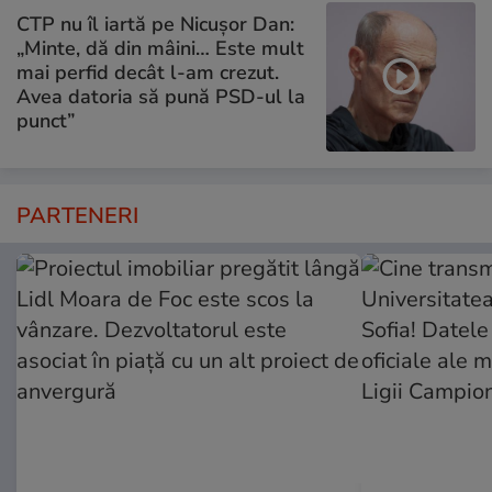
CTP nu îl iartă pe Nicușor Dan:
„Minte, dă din mâini… Este mult
mai perfid decât l-am crezut.
Avea datoria să pună PSD-ul la
punct”
PARTENERI