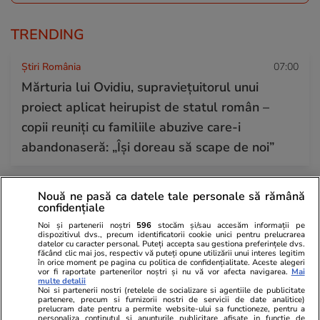
TRENDING
Știri România
07:00
Mărturia lui Ovidiu, supraviețuitorul unui
proiect aplicat heirupist de statul român –
copii reuniți cu familiile abuzive care-i
abandonaseră: „Își doreau să scape de noi”
Bani și Afaceri
15 iul.
Nouă ne pasă ca datele tale personale să rămână
confidențiale
Economiștii estimează că România își va
Noi și partenerii noștri
596
stocăm și/sau accesăm informații pe
menține ratingul de țară, dar statul va fi în
dispozitivul dvs., precum identificatorii cookie unici pentru prelucrarea
datelor cu caracter personal. Puteți accepta sau gestiona preferințele dvs.
continuare tot fără bani. „Am taxat săracii ca
făcând clic mai jos, respectiv vă puteți opune utilizării unui interes legitim
în orice moment pe pagina cu politica de confidențialitate. Aceste alegeri
să menținem o nomenclatură”
vor fi raportate partenerilor noștri și nu vă vor afecta navigarea.
Mai
multe detalii
Noi si partenerii nostri (retelele de socializare si agentiile de publicitate
partenere, precum si furnizorii nostri de servicii de date analitice)
prelucram date pentru a permite website-ului sa functioneze, pentru a
Știri Externe
15 iul.
personaliza continutul si anunturile publicitare afisate in functie de