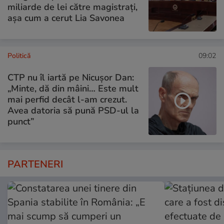
miliarde de lei către magistrați,
așa cum a cerut Lia Savonea
Politică
09:02
CTP nu îl iartă pe Nicușor Dan:
„Minte, dă din mâini… Este mult
mai perfid decât l-am crezut.
Avea datoria să pună PSD-ul la
punct”
PARTENERI