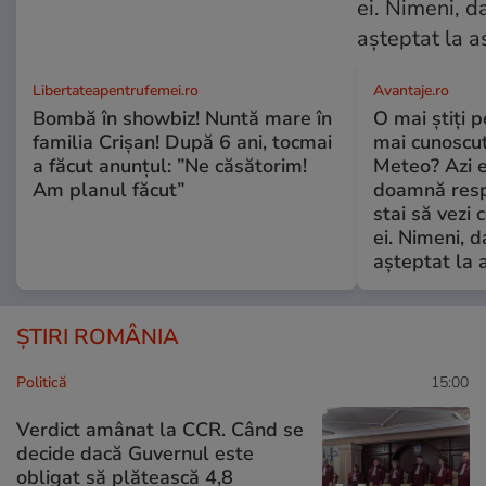
Libertateapentrufemei.ro
Avantaje.ro
Bombă în showbiz! Nuntă mare în
O mai știți 
familia Crișan! După 6 ani, tocmai
mai cunoscu
a făcut anunțul: ”Ne căsătorim!
Meteo? Azi e
Am planul făcut”
doamnă respe
stai să vezi 
ei. Nimeni, d
așteptat la 
ȘTIRI ROMÂNIA
Politică
15:00
Verdict amânat la CCR. Când se
decide dacă Guvernul este
obligat să plătească 4,8