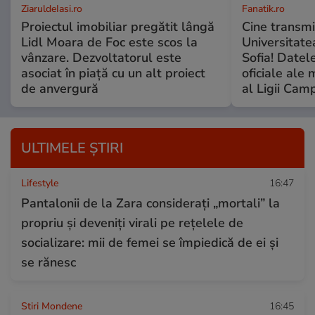
ZiaruldeIasi.ro
Fanatik.ro
Proiectul imobiliar pregătit lângă
Cine transmi
Lidl Moara de Foc este scos la
Universitate
vânzare. Dezvoltatorul este
Sofia! Datele
asociat în piață cu un alt proiect
oficiale ale 
de anvergură
al Ligii Camp
ULTIMELE ȘTIRI
Lifestyle
16:47
Pantalonii de la Zara considerați „mortali” la
propriu și deveniți virali pe rețelele de
socializare: mii de femei se împiedică de ei și
se rănesc
Stiri Mondene
16:45