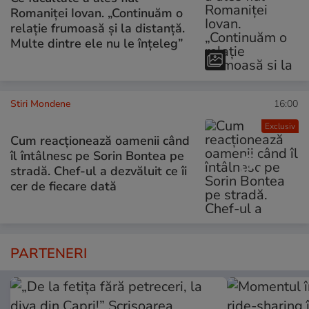
Romaniței Iovan. „Continuăm o
relație frumoasă și la distanță.
Multe dintre ele nu le înțeleg”
Stiri Mondene
16:00
Exclusiv
Cum reacționează oamenii când
îl întâlnesc pe Sorin Bontea pe
stradă. Chef-ul a dezvăluit ce îi
cer de fiecare dată
PARTENERI