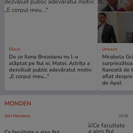
Elle.ro
Unica.ro
De ce Ilona Brezoianu nu l-a
Mirabela Gră
alăptat pe fiul ei, Matei. Actrița a
surprinzătoar
dezvăluit public adevăratul motiv:
flancată de 
„E corpul meu..."
aflat despre
de Apel
MONDEN
Stiri Mondene
16:45
Ce facultate a ales fiul