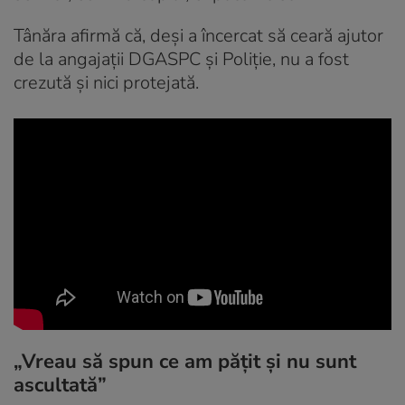
Tânăra afirmă că, deși a încercat să ceară ajutor
de la angajații DGASPC și Poliție, nu a fost
crezută și nici protejată.
„Vreau să spun ce am pățit și nu sunt
ascultată”