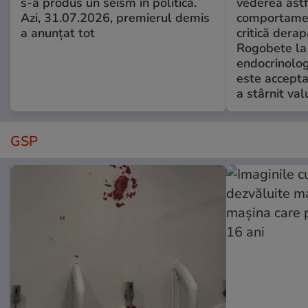
s-a produs un seism în politică.
vederea astf
Azi, 31.07.2026, premierul demis
comportamen
a anunțat tot
critică derap
Rogobete la
endocrinolog
este accepta
a stârnit valu
GSP