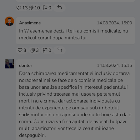
13
10
0
Anaximene
14.08.2024, 15:00
In ?? asemenea decizii le i-au comisii medicale, nu
medicul curant dupa mintea lui.
3
3
0
doritor
14.08.2024, 15:16
Daca schimbarea medicamentatiei inclusiv dozarea
noradrenalinei se face de o comisie medicala pe
baza unor analize specifice in interesul pacientului
inclusiv privind trecerea mai usoara pe taramul
mortii nu e crima, dar actionarea individuala cu
intentii de experiente pe om sau sub imboldul
sadismului din unii ajunsi unde nu trebuie asta da e
crima. Concluzia va fi ca ajutati de avocati hulpavi
multi apartinatori vor trece la cerut milioane
despagubiri.