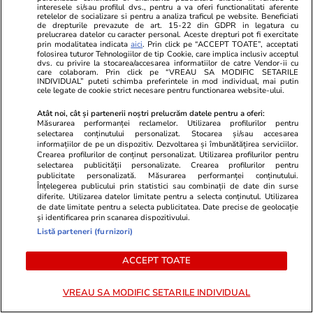
Mediafax.ro
StirileKanalD.ro
interesele si/sau profilul dvs., pentru a va oferi functionalitati aferente
Alina Gorghiu: „Bolojan a refuzat
Femeie lovit
retelelor de socializare si pentru a analiza traficul pe website. Beneficiati
de drepturile prevazute de art. 15-22 din GDPR in legatura cu
delimitarea de Simion și AUR”. Ce
făcea plajă: „
prelucrarea datelor cu caracter personal. Aceste drepturi pot fi exercitate
prin modalitatea indicata
aici
. Prin click pe “ACCEPT TOATE”, acceptati
spune despre Fritz și Nicușor Dan
folosirea tuturor Tehnologiilor de tip Cookie, care implica inclusiv acceptul
dvs. cu privire la stocarea/accesarea informatiilor de catre Vendor-ii cu
care colaboram. Prin click pe “VREAU SA MODIFIC SETARILE
INDIVIDUAL” puteti schimba preferintele in mod individual, mai putin
cele legate de cookie strict necesare pentru functionarea website-ului.
PROMO
Atât noi, cât și partenerii noștri prelucrăm datele pentru a oferi:
Măsurarea performanței reclamelor. Utilizarea profilurilor pentru
selectarea conținutului personalizat. Stocarea și/sau accesarea
informațiilor de pe un dispozitiv. Dezvoltarea și îmbunătățirea serviciilor.
Crearea profilurilor de conținut personalizat. Utilizarea profilurilor pentru
selectarea publicității personalizate. Crearea profilurilor pentru
publicitate personalizată. Măsurarea performanței conținutului.
Înțelegerea publicului prin statistici sau combinații de date din surse
diferite. Utilizarea datelor limitate pentru a selecta conținutul. Utilizarea
de date limitate pentru a selecta publicitatea. Date precise de geolocație
și identificarea prin scanarea dispozitivului.
Listă parteneri (furnizori)
ACCEPT TOATE
VREAU SA MODIFIC SETARILE INDIVIDUAL
Advertorial
Advertorial