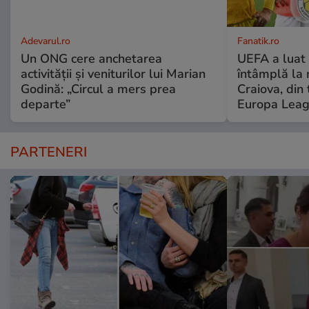
Adevarul.ro
Fanatik.ro
Un ONG cere anchetarea
UEFA a luat 
activității și veniturilor lui Marian
întâmplă la
Godină: „Circul a mers prea
Craiova, din 
departe”
Europa Lea
PARTENERI