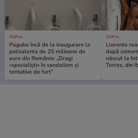
GSP.ro
GSP.ro
Pagube încă de la inaugurare la
Llorente rea
polivalenta de 25 milioane de
după comenta
euro din România: „Dragi
născut la fot
«specialiști» în vandalism și
Torres, din I
tentative de furt”