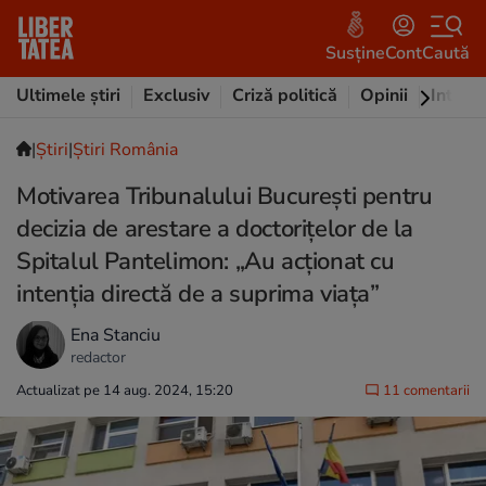
Susține
Cont
Caută
Ultimele știri
Exclusiv
Criză politică
Opinii
Intervi
|
Ştiri
|
Știri România
Motivarea Tribunalului București pentru
decizia de arestare a doctorițelor de la
Spitalul Pantelimon: „Au acționat cu
intenția directă de a suprima viața”
Ena Stanciu
redactor
Actualizat pe 14 aug. 2024, 15:20
11 comentarii