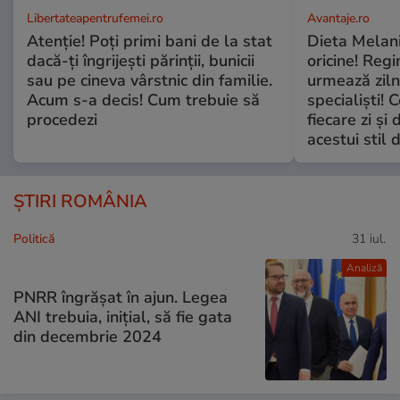
Libertateapentrufemei.ro
Avantaje.ro
Atenție! Poți primi bani de la stat
Dieta Melan
dacă-ți îngrijești părinții, bunicii
oricine! Regi
sau pe cineva vârstnic din familie.
urmează zilni
Acum s-a decis! Cum trebuie să
specialiști! 
procedezi
fiecare zi și 
acestui stil 
ȘTIRI ROMÂNIA
Politică
31 iul.
Analiză
PNRR îngrășat în ajun. Legea
ANI trebuia, inițial, să fie gata
din decembrie 2024