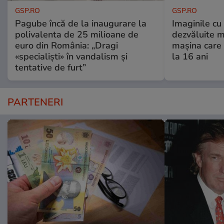
GSP.RO
GSP.RO
Pagube încă de la inaugurare la
Imaginile cu
polivalenta de 25 milioane de
dezvăluite m
euro din România: „Dragi
mașina care 
«specialiști» în vandalism și
la 16 ani
tentative de furt”
PARTENERI