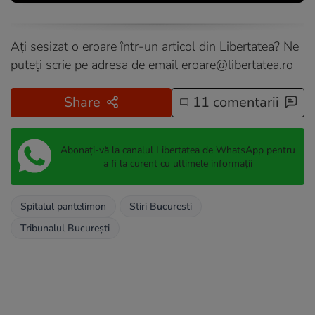
Ați sesizat o eroare într-un articol din Libertatea? Ne
puteți scrie pe adresa de email
eroare@libertatea.ro
Share
11 comentarii
Abonați-vă la canalul Libertatea de WhatsApp pentru
a fi la curent cu ultimele informații
Spitalul pantelimon
Stiri Bucuresti
Tribunalul București