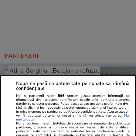
PARTENERI
Nouă ne pasă ca datele tale personale să rămână
confidențiale
Noi și partenerii noștri
596
stocăm și/sau accesăm informații pe
dispozitivul dvs., precum identificatorii cookie unici pentru prelucrarea
datelor cu caracter personal. Puteți accepta sau gestiona preferințele dvs.
făcând clic mai jos, respectiv vă puteți opune utilizării unui interes legitim
în orice moment pe pagina cu politica de confidențialitate. Aceste alegeri
vor fi raportate partenerilor noștri și nu vă vor afecta navigarea.
Mai
multe detalii
Noi si partenerii nostri (retelele de socializare si agentiile de publicitate
partenere, precum si furnizorii nostri de servicii de date analitice)
prelucram date pentru a permite website-ului sa functioneze, pentru a
personaliza continutul si anunturile publicitare afisate in functie de