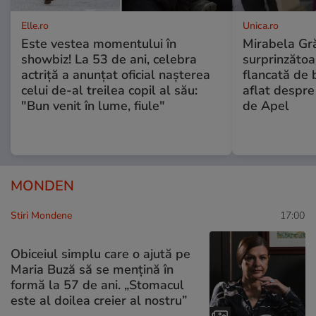
Elle.ro
Unica.ro
Este vestea momentului în
Mirabela Gră
showbiz! La 53 de ani, celebra
surprinzătoar
actriță a anunțat oficial nașterea
flancată de 
celui de-al treilea copil al său:
aflat despre
"Bun venit în lume, fiule"
de Apel
MONDEN
Stiri Mondene
17:00
Obiceiul simplu care o ajută pe
Maria Buză să se mențină în
formă la 57 de ani. „Stomacul
este al doilea creier al nostru”