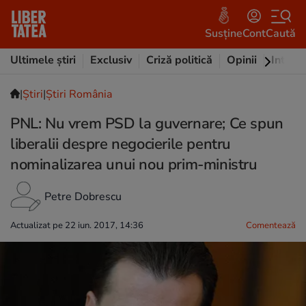
Susține
Cont
Caută
Ultimele știri
Exclusiv
Criză politică
Opinii
Intervi
|
Ştiri
|
Știri România
PNL: Nu vrem PSD la guvernare; Ce spun
liberalii despre negocierile pentru
nominalizarea unui nou prim-ministru
Petre Dobrescu
Actualizat pe 22 iun. 2017, 14:36
Comentează