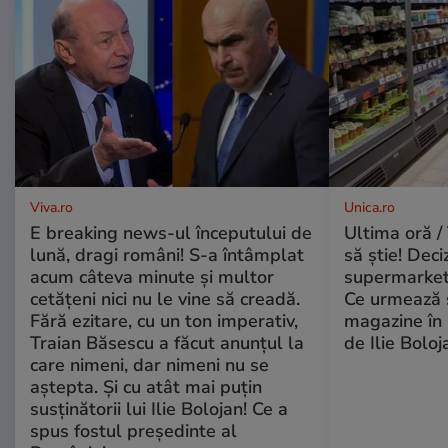
Viva.ro
Unica.ro
E breaking news-ul începutului de
Ultima oră / 
lună, dragi români! S-a întâmplat
să știe! Deci
acum câteva minute și multor
supermarketu
cetățeni nici nu le vine să creadă.
Ce urmează s
Fără ezitare, cu un ton imperativ,
magazine în 
Traian Băsescu a făcut anunțul la
de Ilie Boloj
care nimeni, dar nimeni nu se
aștepta. Și cu atât mai puțin
susținătorii lui Ilie Bolojan! Ce a
spus fostul președinte al