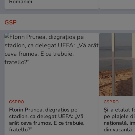
României
GSP
GSP.RO
GSP.RO
Florin Prunea, dizgrațios pe
Și-a etalat 
stadion, ca delegat UEFA: „Vă
pe plajele d
arăt ceva frumos. E ce trebuie,
națională, i
fratello?”
din vacanță