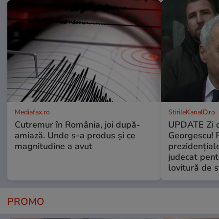
Mediafax.ro
StirileKanalD.ro
Cutremur în România, joi după-
UPDATE Zi d
amiază. Unde s-a produs și ce
Georgescu! F
magnitudine a avut
prezidențiale
judecat pent
lovitură de s
PROMO