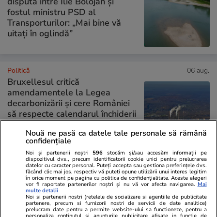
dispută între Ilie Bolojan și
fostul ministru PSD al
Transporturilor: „Mai bine vă
uitați în oglindă”
Politică
06 aug.
Bruxellesul critică
amendamentele la Legea
decarbonizării și cere României
să respecte calendarul închiderii
centralelor pe cărbune:
Nouă ne pasă ca datele tale personale să rămână
„Fondurile din PNRR sunt în
confidențiale
pericol”
Noi și partenerii noștri
596
stocăm și/sau accesăm informații pe
dispozitivul dvs., precum identificatorii cookie unici pentru prelucrarea
datelor cu caracter personal. Puteți accepta sau gestiona preferințele dvs.
făcând clic mai jos, respectiv vă puteți opune utilizării unui interes legitim
PARTENERI
în orice moment pe pagina cu politica de confidențialitate. Aceste alegeri
vor fi raportate partenerilor noștri și nu vă vor afecta navigarea.
Mai
multe detalii
Noi si partenerii nostri (retelele de socializare si agentiile de publicitate
partenere, precum si furnizorii nostri de servicii de date analitice)
prelucram date pentru a permite website-ului sa functioneze, pentru a
personaliza continutul si anunturile publicitare afisate in functie de