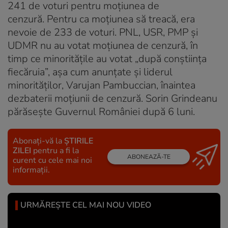
241 de voturi pentru moțiunea de
cenzură. Pentru ca moțiunea să treacă, era
nevoie de 233 de voturi. PNL, USR, PMP și
UDMR nu au votat moțiunea de cenzură, în
timp ce minoritățile au votat „după conștiința
fiecăruia”, așa cum anunțate și liderul
minorităților, Varujan Pambuccian, înaintea
dezbaterii moțiunii de cenzură. Sorin Grindeanu
părăsește Guvernul României după 6 luni.
Abonați-vă la
ȘTIRILE
ZILEI
pentru a fi la
ABONEAZĂ-TE
curent cu cele mai noi
informații.
URMĂREȘTE CEL MAI NOU VIDEO