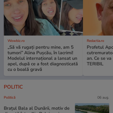
Wowbiz.ro
Redactia.ro
„Să vă rugați pentru mine, am 5
Profetul Apo
tumori” Alina Pușcău, în lacrimi!
cutremuratoa
Modelul internațional a lansat un
an. Ce se v
apel, după ce a fost diagnosticată
TERIBIL
cu o boală gravă
POLITIC
Politică
06 aug.
Brațul Bala al Dunării, motiv de