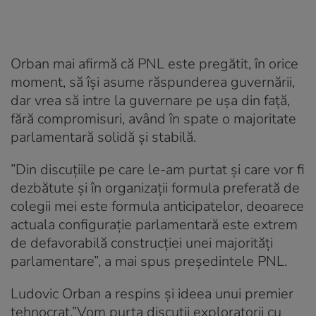
Orban mai afirmă că PNL este pregătit, în orice
moment, să îşi asume răspunderea guvernării,
dar vrea să intre la guvernare pe uşa din faţă,
fără compromisuri, având în spate o majoritate
parlamentară solidă şi stabilă.
”Din discuţiile pe care le-am purtat şi care vor fi
dezbătute şi în organizaţii formula preferată de
colegii mei este formula anticipatelor, deoarece
actuala configuraţie parlamentară este extrem
de defavorabilă construcţiei unei majorităţi
parlamentare”, a mai spus preşedintele PNL.
Ludovic Orban a respins și ideea unui premier
tehnocrat.”Vom purta discuţii exploratorii cu