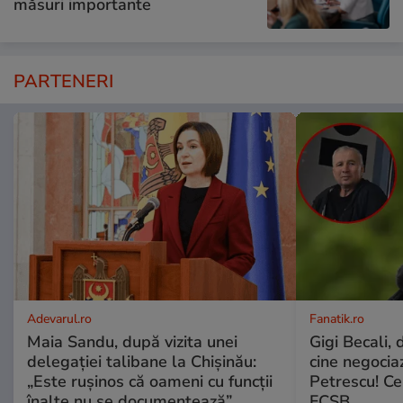
măsuri importante
PARTENERI
Adevarul.ro
Fanatik.ro
Maia Sandu, după vizita unei
Gigi Becali, 
delegației talibane la Chișinău:
cine negocia
„Este rușinos că oameni cu funcții
Petrescu! Ce
înalte nu se documentează”
FCSB