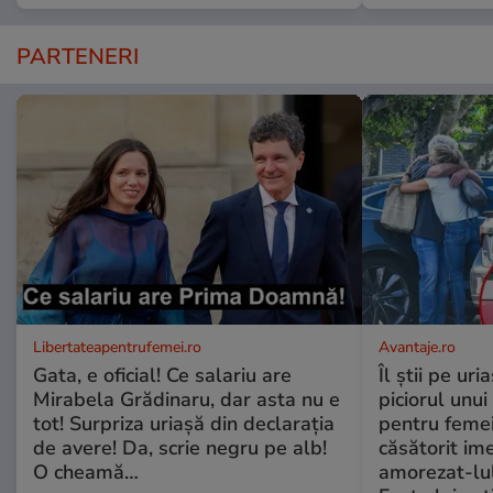
PARTENERI
Libertateapentrufemei.ro
Avantaje.ro
Gata, e oficial! Ce salariu are
Îl știi pe ur
Mirabela Grădinaru, dar asta nu e
piciorul unui
tot! Surpriza uriașă din declarația
pentru femei
de avere! Da, scrie negru pe alb!
căsătorit ime
O cheamă…
amorezat-lul