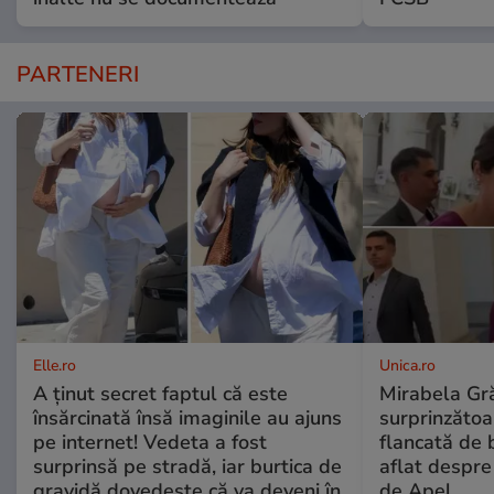
PARTENERI
Elle.ro
Unica.ro
A ținut secret faptul că este
Mirabela Gră
însărcinată însă imaginile au ajuns
surprinzătoar
pe internet! Vedeta a fost
flancată de 
surprinsă pe stradă, iar burtica de
aflat despre
gravidă dovedește că va deveni în
de Apel