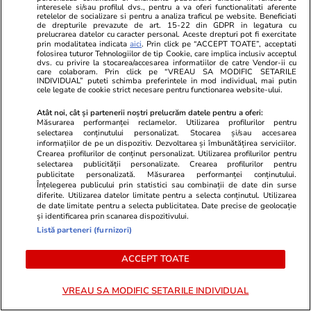
interesele si/sau profilul dvs., pentru a va oferi functionalitati aferente
retelelor de socializare si pentru a analiza traficul pe website. Beneficiati
de drepturile prevazute de art. 15-22 din GDPR in legatura cu
prelucrarea datelor cu caracter personal. Aceste drepturi pot fi exercitate
prin modalitatea indicata
aici
. Prin click pe “ACCEPT TOATE”, acceptati
folosirea tuturor Tehnologiilor de tip Cookie, care implica inclusiv acceptul
dvs. cu privire la stocarea/accesarea informatiilor de catre Vendor-ii cu
care colaboram. Prin click pe “VREAU SA MODIFIC SETARILE
INDIVIDUAL” puteti schimba preferintele in mod individual, mai putin
cele legate de cookie strict necesare pentru functionarea website-ului.
Atât noi, cât și partenerii noștri prelucrăm datele pentru a oferi:
Măsurarea performanței reclamelor. Utilizarea profilurilor pentru
ZiaruldeIasi.ro
Fanatik.ro
selectarea conținutului personalizat. Stocarea și/sau accesarea
Motivul interesant pentru care o
CFR Cluj, dez
informațiilor de pe un dispozitiv. Dezvoltarea și îmbunătățirea serviciilor.
Crearea profilurilor de conținut personalizat. Utilizarea profilurilor pentru
elevă din rural cu o medie de top
înseamnă, de
selectarea publicității personalizate. Crearea profilurilor pentru
la Evaluarea Națională a ales un
Europa ce du
publicitate personalizată. Măsurarea performanței conținutului.
Înțelegerea publicului prin statistici sau combinații de date din surse
liceu tehnologic. „Este o
diferite. Utilizarea datelor limitate pentru a selecta conținutul. Utilizarea
nebuloasă și pentru noi”
de date limitate pentru a selecta publicitatea. Date precise de geolocație
și identificarea prin scanarea dispozitivului.
Listă parteneri (furnizori)
ACCEPT TOATE
ULTIMELE ȘTIRI
VREAU SA MODIFIC SETARILE INDIVIDUAL
Știri Locale
09:28