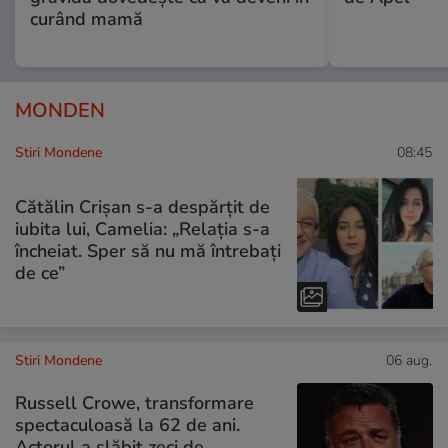
curând mamă
MONDEN
Stiri Mondene
08:45
Cătălin Crișan s-a despărțit de
iubita lui, Camelia: „Relația s-a
încheiat. Sper să nu mă întrebați
de ce”
Stiri Mondene
06 aug.
Russell Crowe, transformare
spectaculoasă la 62 de ani.
Actorul a slăbit zeci de