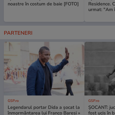
noastre în costum de baie [FOTO]
Residence. 
urmat: "Am 
PARTENERI
GSP.ro
GSP.ro
Legendarul portar Dida a șocat la
ȘOCANT: jucă
înmormântarea lui Franco Baresi »
fost ucis în 