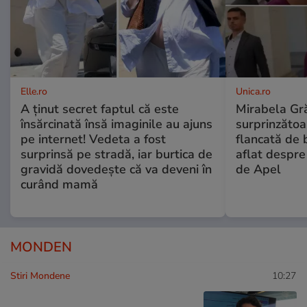
Elle.ro
Unica.ro
A ținut secret faptul că este
Mirabela Gră
însărcinată însă imaginile au ajuns
surprinzătoar
pe internet! Vedeta a fost
flancată de 
surprinsă pe stradă, iar burtica de
aflat despre
gravidă dovedește că va deveni în
de Apel
curând mamă
MONDEN
Stiri Mondene
10:27