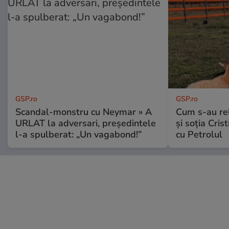
GSP.ro
GSP.ro
Scandal-monstru cu Neymar » A
Cum s-au re
URLAT la adversari, președintele
și soția Cris
l-a spulberat: „Un vagabond!”
cu Petrolul