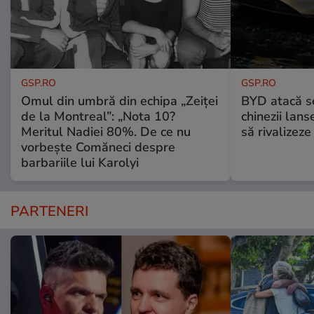
GSP.RO
GSP.RO
Omul din umbră din echipa „Zeiței
BYD atacă s
de la Montreal”: „Nota 10?
chinezii lans
Meritul Nadiei 80%. De ce nu
să rivalize
vorbește Comăneci despre
barbariile lui Karolyi
PARTENERI