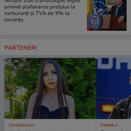
Nicușor Dan a promulgat legile
privind plafonarea prețului la
carburanți și TVA de 9% la
locuințe
PARTENERI
ZiaruldeIasi.ro
Fanatik.ro