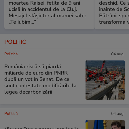
moartea Raisei, fetița de 9 ani
deschid. Ce 
ucisă în accidentul de la Cluj.
înainte de S
Mesajul sfâșietor al mamei sale:
Bătrânii spun
„Te iubim…”
transforma v
POLITIC
Politică
04 aug.
România riscă să piardă
miliarde de euro din PNRR
după un vot în Senat. De ce
sunt contestate modificările la
legea decarbonizării
Politică
04 aug.