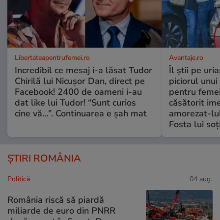
Libertateapentrufemei.ro
Avantaje.ro
Incredibil ce mesaj i-a lăsat Tudor
Îl știi pe ur
Chirilă lui Nicușor Dan, direct pe
piciorul unui
Facebook! 2400 de oameni i-au
pentru femei
dat like lui Tudor! “Sunt curios
căsătorit ime
cine vă…”. Continuarea e șah mat
amorezat-lul
Fosta lui soț
ȘTIRI ROMÂNIA
Politică
04 aug.
România riscă să piardă
miliarde de euro din PNRR