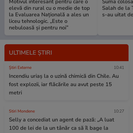
Motivul interesant pentru care o
Suma colosal
elevă din rural cu o medie de top
Salah de la 
la Evaluarea Națională a ales un
s-au uitat de
liceu tehnologic. „Este o
nebuloasă și pentru noi”
ULTIMELE ȘTIRI
Știri Externe
10:41
Incendiu uriaș la o uzină chimică din Chile. Au
fost explozii, iar flăcările au avut peste 15
metri
Stiri Mondene
10:27
Selly a concediat un agent de pază: „A luat
100 de lei de la un tânăr ca să îl bage la