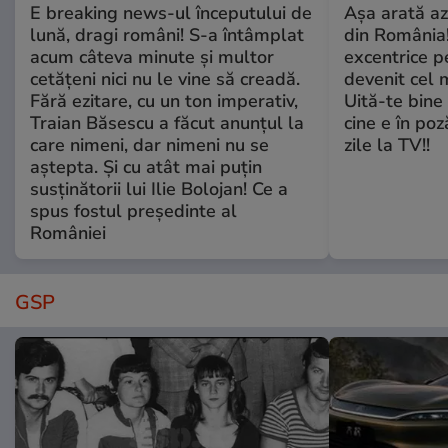
E breaking news-ul începutului de
Așa arată az
lună, dragi români! S-a întâmplat
din România!
acum câteva minute și multor
excentrice pe
cetățeni nici nu le vine să creadă.
devenit cel 
Fără ezitare, cu un ton imperativ,
Uită-te bine 
Traian Băsescu a făcut anunțul la
cine e în poz
care nimeni, dar nimeni nu se
zile la TV!!
aștepta. Și cu atât mai puțin
susținătorii lui Ilie Bolojan! Ce a
spus fostul președinte al
României
GSP