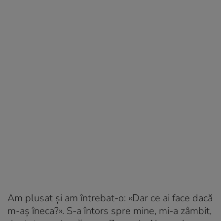
Am plusat şi am întrebat-o: «Dar ce ai face dacă
m-aş îneca?». S-a întors spre mine, mi-a zâmbit,