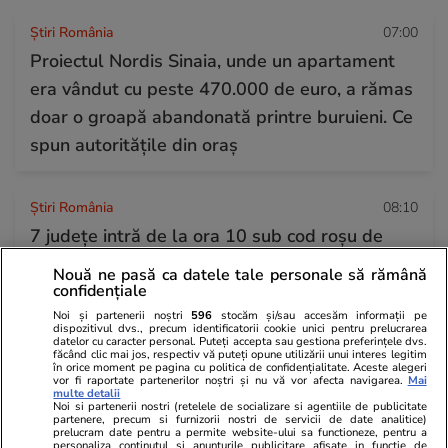
Știri România
07:00
Proiectul Nordis Sinaia, unde un apartament
era vândut cu peste 470.000 de euro, a rămas
doar o groapă abandonată printre buruieni. Ce
spun autoritățile din oraș
Știri România
08:10
7 județe intră de la ora 10 sub cod roșu de
temperaturi extreme: ANM anunță 41 de
Nouă ne pasă ca datele tale personale să rămână
confidențiale
grade Celsius la umbră în vestul țării
Noi și partenerii noștri
596
stocăm și/sau accesăm informații pe
dispozitivul dvs., precum identificatorii cookie unici pentru prelucrarea
datelor cu caracter personal. Puteți accepta sau gestiona preferințele dvs.
Horoscop
04 aug.
făcând clic mai jos, respectiv vă puteți opune utilizării unui interes legitim
în orice moment pe pagina cu politica de confidențialitate. Aceste alegeri
Horoscop 5 august 2026. Vărsătorii au nevoie
vor fi raportate partenerilor noștri și nu vă vor afecta navigarea.
Mai
multe detalii
Noi si partenerii nostri (retelele de socializare si agentiile de publicitate
de abordări mai creative, mai relaxate în
partenere, precum si furnizorii nostri de servicii de date analitice)
prelucram date pentru a permite website-ului sa functioneze, pentru a
subiectele legate de câștiguri, venituri și
personaliza continutul si anunturile publicitare afisate in functie de