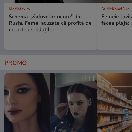
Mediafax.ro
StirileKanalD.ro
Schema „văduvelor negre” din
Femeie lovit
Rusia. Femei acuzate că profită de
făcea plajă: „
moartea soldaților
PROMO