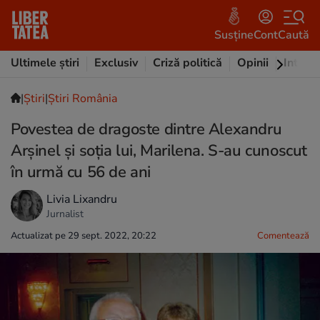
Susține
Cont
Caută
Ultimele știri
Exclusiv
Criză politică
Opinii
Intervi
|
Ştiri
|
Știri România
Povestea de dragoste dintre Alexandru
Arșinel și soția lui, Marilena. S-au cunoscut
în urmă cu 56 de ani
Livia Lixandru
Jurnalist
Actualizat pe 29 sept. 2022, 20:22
Comentează