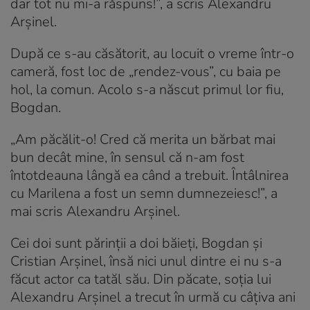
dar tot nu mi-a răspuns!”, a scris Alexandru
Arșinel.
După ce s-au căsătorit, au locuit o vreme într-o
cameră, fost loc de „rendez-vous”, cu baia pe
hol, la comun. Acolo s-a născut primul lor fiu,
Bogdan.
„Am păcălit-o! Cred că merita un bărbat mai
bun decât mine, în sensul că n-am fost
întotdeauna lângă ea când a trebuit. Întâlnirea
cu Marilena a fost un semn dumnezeiesc!”, a
mai scris Alexandru Arșinel.
Cei doi sunt părinţii a doi băieţi, Bogdan şi
Cristian Arşinel, însă nici unul dintre ei nu s-a
făcut actor ca tatăl său. Din păcate, soția lui
Alexandru Arșinel a trecut în urmă cu câțiva ani