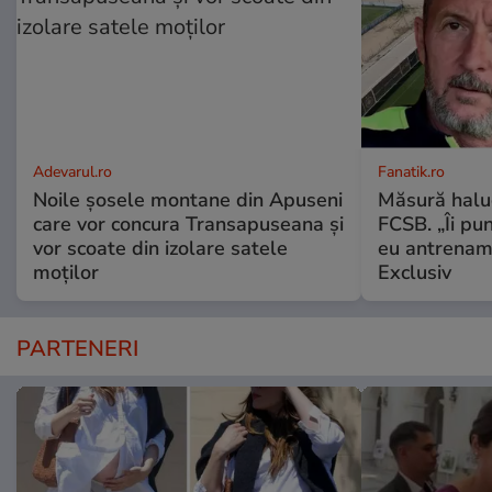
Adevarul.ro
Fanatik.ro
Noile șosele montane din Apuseni
Măsură haluc
care vor concura Transapuseana și
FCSB. „Îi pun
vor scoate din izolare satele
eu antrename
moților
Exclusiv
PARTENERI