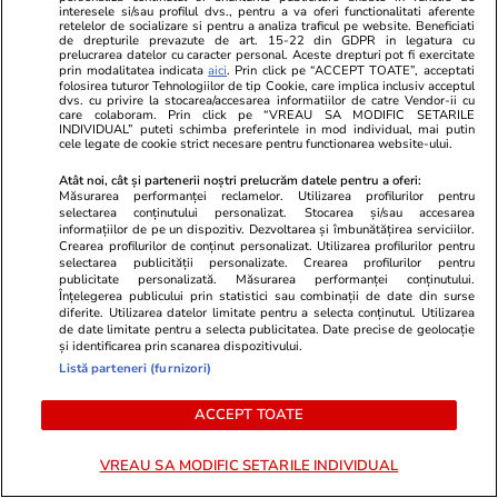
interesele si/sau profilul dvs., pentru a va oferi functionalitati aferente
cheltuieli
retelelor de socializare si pentru a analiza traficul pe website. Beneficiati
de drepturile prevazute de art. 15-22 din GDPR in legatura cu
prelucrarea datelor cu caracter personal. Aceste drepturi pot fi exercitate
prin modalitatea indicata
aici
. Prin click pe “ACCEPT TOATE”, acceptati
folosirea tuturor Tehnologiilor de tip Cookie, care implica inclusiv acceptul
Auto
04 aug.
dvs. cu privire la stocarea/accesarea informatiilor de catre Vendor-ii cu
care colaboram. Prin click pe “VREAU SA MODIFIC SETARILE
Dacia Sandero a devenit „mașina ieftină
INDIVIDUAL” puteti schimba preferintele in mod individual, mai putin
cele legate de cookie strict necesare pentru functionarea website-ului.
supremă”, consumă 4,2 litri la 100 km și are
un preț care va schimba regulile jocului în
Atât noi, cât și partenerii noștri prelucrăm datele pentru a oferi:
Măsurarea performanței reclamelor. Utilizarea profilurilor pentru
2026
selectarea conținutului personalizat. Stocarea și/sau accesarea
informațiilor de pe un dispozitiv. Dezvoltarea și îmbunătățirea serviciilor.
Crearea profilurilor de conținut personalizat. Utilizarea profilurilor pentru
selectarea publicității personalizate. Crearea profilurilor pentru
publicitate personalizată. Măsurarea performanței conținutului.
Înțelegerea publicului prin statistici sau combinații de date din surse
diferite. Utilizarea datelor limitate pentru a selecta conținutul. Utilizarea
de date limitate pentru a selecta publicitatea. Date precise de geolocație
și identificarea prin scanarea dispozitivului.
Listă parteneri (furnizori)
ACCEPT TOATE
VREAU SA MODIFIC SETARILE INDIVIDUAL