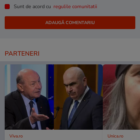
Sunt de acord cu
regulile comunitatii
PARTENERI
Viva.ro
Unica.ro