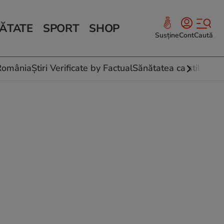
ĂTATE
SPORT
SHOP
Susține
Cont
Caută
Sănătate și Fitness
ce
 culinare
-România
Știri Verificate by Factual
Sănătatea ca stil de vi
 și legume
rea plantelor