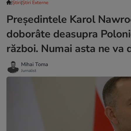
|
Ştiri
|
Știri Externe
Președintele Karol Nawroc
doborâte deasupra Poloniei
război. Numai asta ne va 
Mihai Toma
Jurnalist