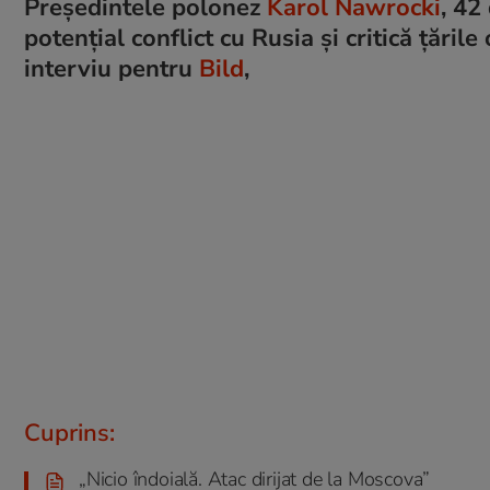
Președintele polonez
Karol Nawrocki
, 42
potențial conflict cu Rusia și critică țăril
interviu pentru
Bild
,
Cuprins:
„Nicio îndoială. Atac dirijat de la Moscova”