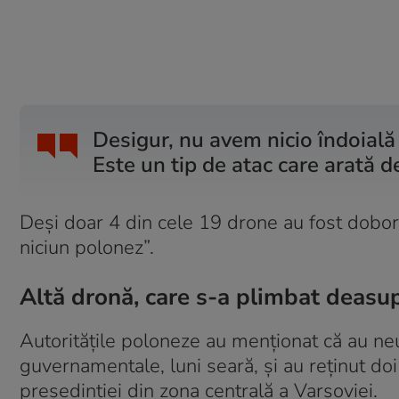
Desigur, nu avem nicio îndoială 
Este un tip de atac care arată d
Deși doar 4 din cele 19 drone au fost doborât
niciun polonez”.
Altă dronă, care s-a plimbat deasup
Autoritățile poloneze au menționat că au ne
guvernamentale, luni seară, și au reținut do
președinției din zona centrală a Varșoviei.