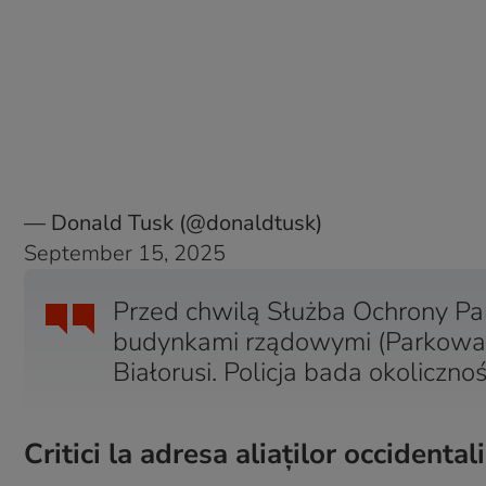
— Donald Tusk (@donaldtusk)
September 15, 2025
Przed chwilą Służba Ochrony Pa
budynkami rządowymi (Parkowa)
Białorusi. Policja bada okolicznoś
Critici la adresa aliaților occidentali