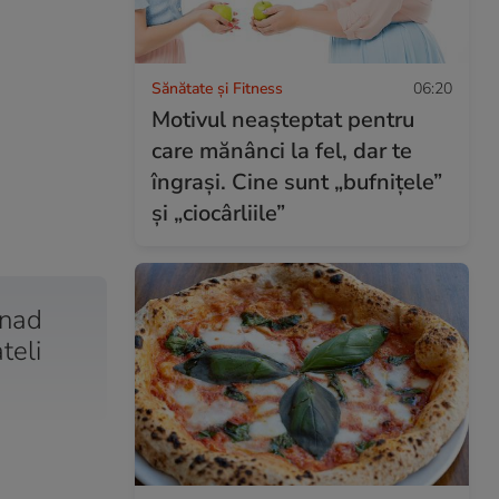
Sănătate și Fitness
06:20
Motivul neașteptat pentru
care mănânci la fel, dar te
îngrași. Cine sunt „bufnițele”
și „ciocârliile”
 nad
teli