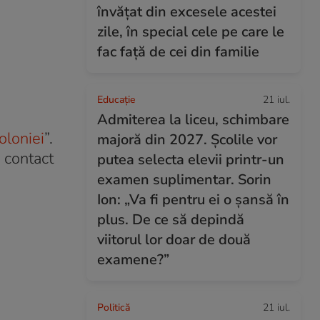
învățat din excesele acestei
zile, în special cele pe care le
fac față de cei din familie
Educație
21 iul.
Admiterea la liceu, schimbare
oloniei
”.
majoră din 2027. Școlile vor
n contact
putea selecta elevii printr-un
examen suplimentar. Sorin
Ion: „Va fi pentru ei o șansă în
plus. De ce să depindă
viitorul lor doar de două
examene?”
Politică
21 iul.