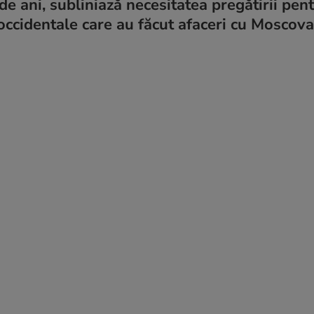
 de ani, subliniază necesitatea pregătirii pen
e occidentale care au făcut afaceri cu Moscova