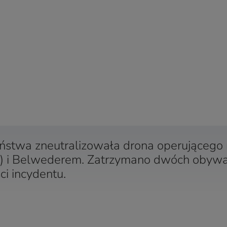
ństwa zneutralizowała drona operującego
 i Belwederem. Zatrzymano dwóch obywa
ci incydentu.