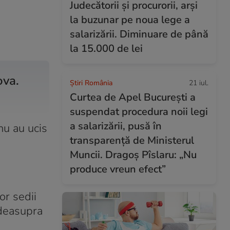
Judecătorii și procurorii, arși
la buzunar pe noua lege a
salarizării. Diminuare de până
la 15.000 de lei
ova.
Știri România
21 iul.
Curtea de Apel București a
suspendat procedura noii legi
a salarizării, pusă în
nu au ucis
transparență de Ministerul
Muncii. Dragoș Pîslaru: „Nu
produce vreun efect”
or sedii
 deasupra