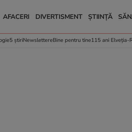
AFACERI
DIVERTISMENT
ȘTIINȚĂ
SĂN
Bani și Afaceri
Monden
Știri Știință
Știri 
Auto
Horoscop
Schimbări climati
Relații
Locuri de muncă
Muzică și Filme
Rețete
ogie
5 știri
Newslettere
Bine pentru tine
115 ani Elveția
Imobiliare.ro
Vacanțe și Cultură
Fructe
eJobs.ro
Îngriji