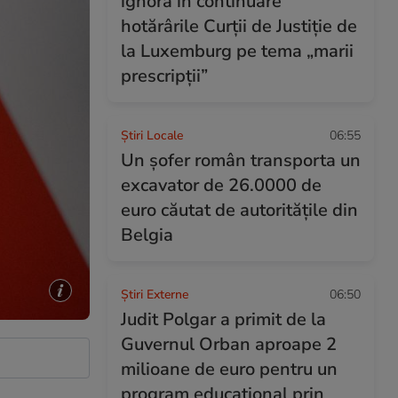
ignoră în continuare
hotărârile Curții de Justiție de
la Luxemburg pe tema „marii
prescripții”
Știri Locale
06:55
Un șofer român transporta un
excavator de 26.0000 de
euro căutat de autoritățile din
Belgia
Știri Externe
06:50
Judit Polgar a primit de la
Guvernul Orban aproape 2
milioane de euro pentru un
program educațional prin