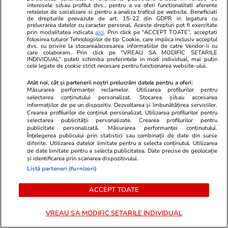
interesele si/sau profilul dvs., pentru a va oferi functionalitati aferente
cu grindină și ploi torențiale de
retelelor de socializare si pentru a analiza traficul pe website. Beneficiati
de drepturile prevazute de art. 15-22 din GDPR in legatura cu
până la 50 l/mp
prelucrarea datelor cu caracter personal. Aceste drepturi pot fi exercitate
prin modalitatea indicata
aici
. Prin click pe “ACCEPT TOATE”, acceptati
folosirea tuturor Tehnologiilor de tip Cookie, care implica inclusiv acceptul
dvs. cu privire la stocarea/accesarea informatiilor de catre Vendor-ii cu
care colaboram. Prin click pe “VREAU SA MODIFIC SETARILE
INDIVIDUAL” puteti schimba preferintele in mod individual, mai putin
Știri România
07:00
cele legate de cookie strict necesare pentru functionarea website-ului.
Atât noi, cât și partenerii noștri prelucrăm datele pentru a oferi:
Loto 6/49 din 6 august
Măsurarea performanței reclamelor. Utilizarea profilurilor pentru
2026. Report de peste 9,34
selectarea conținutului personalizat. Stocarea și/sau accesarea
informațiilor de pe un dispozitiv. Dezvoltarea și îmbunătățirea serviciilor.
milioane de euro la 6/49,
Crearea profilurilor de conținut personalizat. Utilizarea profilurilor pentru
selectarea publicității personalizate. Crearea profilurilor pentru
categoria I
publicitate personalizată. Măsurarea performanței conținutului.
Înțelegerea publicului prin statistici sau combinații de date din surse
diferite. Utilizarea datelor limitate pentru a selecta conținutul. Utilizarea
de date limitate pentru a selecta publicitatea. Date precise de geolocație
și identificarea prin scanarea dispozitivului.
Știri România
07:00
Listă parteneri (furnizori)
Marian Voinea, afaceristul
Exclusiv
ACCEPT TOATE
arestat în dosarul șpăgilor din
industria de armament, legături
VREAU SA MODIFIC SETARILE INDIVIDUAL
cu ‘Ndrangheta, loji masonice și