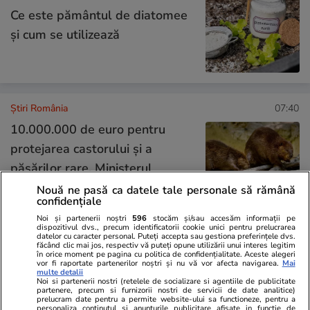
Ce este pământul de diatomee
și cum se utilizează
Știri România
07:40
10.000.000 de euro pentru
protejarea castorului și a
păsărilor rare. Ministerul
Mediului caută parteneri pentru
Nouă ne pasă ca datele tale personale să rămână
confidențiale
biodiversitate
Noi și partenerii noștri
596
stocăm și/sau accesăm informații pe
dispozitivul dvs., precum identificatorii cookie unici pentru prelucrarea
datelor cu caracter personal. Puteți accepta sau gestiona preferințele dvs.
făcând clic mai jos, respectiv vă puteți opune utilizării unui interes legitim
Știri România
07:32
în orice moment pe pagina cu politica de confidențialitate. Aceste alegeri
vor fi raportate partenerilor noștri și nu vă vor afecta navigarea.
Mai
multe detalii
Aproape toată țara intră de la
Noi si partenerii nostri (retelele de socializare si agentiile de publicitate
partenere, precum si furnizorii nostri de servicii de date analitice)
ora 12 sub avertizare de furtuni
prelucram date pentru a permite website-ului sa functioneze, pentru a
personaliza continutul si anunturile publicitare afisate in functie de