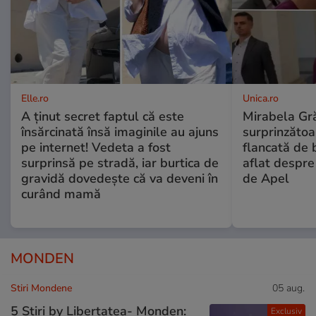
Elle.ro
Unica.ro
A ținut secret faptul că este
Mirabela Gră
însărcinată însă imaginile au ajuns
surprinzătoar
pe internet! Vedeta a fost
flancată de 
surprinsă pe stradă, iar burtica de
aflat despre
gravidă dovedește că va deveni în
de Apel
curând mamă
MONDEN
Stiri Mondene
05 aug.
5 Știri by Libertatea- Monden:
Exclusiv