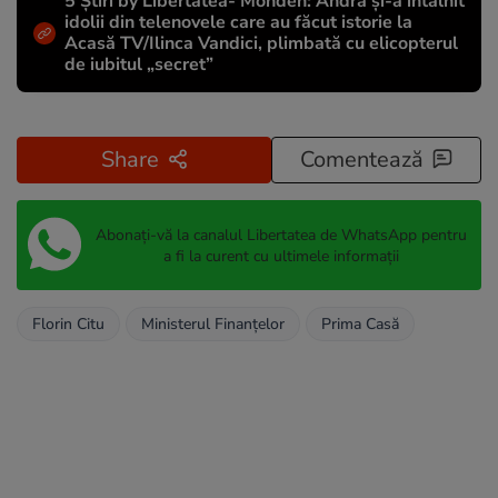
5 Știri by Libertatea- Monden: Andra și-a întâlnit
idolii din telenovele care au făcut istorie la
Acasă TV/Ilinca Vandici, plimbată cu elicopterul
de iubitul „secret”
Share
Comentează
Abonați-vă la canalul Libertatea de WhatsApp pentru
a fi la curent cu ultimele informații
Florin Citu
Ministerul Finanțelor
Prima Casă