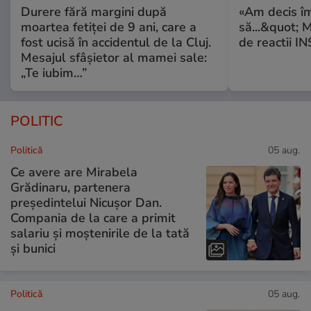
Durere fără margini după
«Am decis î
moartea fetiței de 9 ani, care a
să...&quot; 
fost ucisă în accidentul de la Cluj.
de reactii 
Mesajul sfâșietor al mamei sale:
„Te iubim…”
POLITIC
Politică
05 aug.
Ce avere are Mirabela
Grădinaru, partenera
președintelui Nicușor Dan.
Compania de la care a primit
salariu și moștenirile de la tată
și bunici
Politică
05 aug.