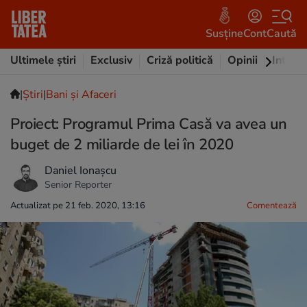
Susține
Cont
Caută
Ultimele știri
Exclusiv
Criză politică
Opinii
Intervi
|
Ştiri
|
Bani și Afaceri
Proiect: Programul Prima Casă va avea un
buget de 2 miliarde de lei în 2020
Daniel Ionașcu
Senior Reporter
Actualizat pe 21 feb. 2020, 13:16
Comentează