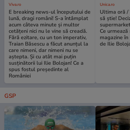
Viva.ro
Unica.ro
E breaking news-ul începutului de
Ultima oră / 
lună, dragi români! S-a întâmplat
să știe! Deci
acum câteva minute și multor
supermarketu
cetățeni nici nu le vine să creadă.
Ce urmează s
Fără ezitare, cu un ton imperativ,
magazine în 
Traian Băsescu a făcut anunțul la
de Ilie Boloj
care nimeni, dar nimeni nu se
aștepta. Și cu atât mai puțin
susținătorii lui Ilie Bolojan! Ce a
spus fostul președinte al
României
GSP