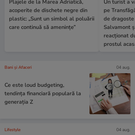
Plajele de la Marea Adriatică,
Un turist a 
acoperite de dischete negre din
pe Transfăgă
plastic: „Sunt un simbol al poluării
de dragoste 
care continuă să amenințe”
Salvamont și
reacționat du
prostul acas
Bani și Afaceri
04 aug.
Ce este loud budgeting,
tendința financiară populară la
generația Z
Lifestyle
04 aug.