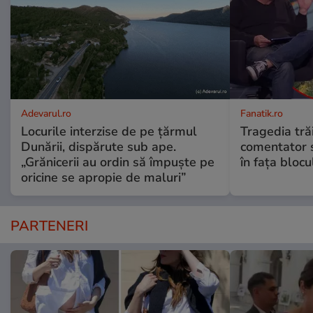
Adevarul.ro
Fanatik.ro
Locurile interzise de pe țărmul
Tragedia tră
Dunării, dispărute sub ape.
comentator s
„Grănicerii au ordin să împuște pe
în fața blocu
oricine se apropie de maluri”
PARTENERI