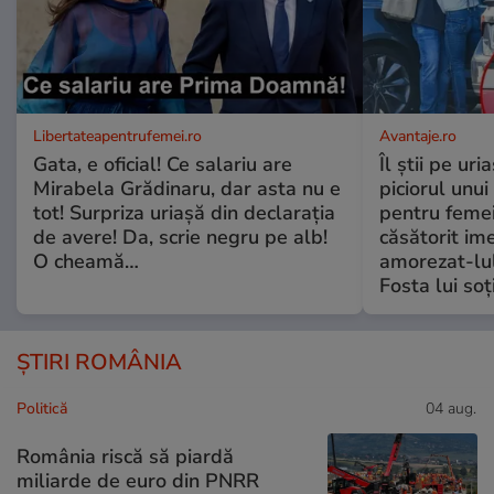
Libertateapentrufemei.ro
Avantaje.ro
Gata, e oficial! Ce salariu are
Îl știi pe ur
Mirabela Grădinaru, dar asta nu e
piciorul unui
tot! Surpriza uriașă din declarația
pentru femei
de avere! Da, scrie negru pe alb!
căsătorit ime
O cheamă…
amorezat-lul
Fosta lui soț
ȘTIRI ROMÂNIA
Politică
04 aug.
România riscă să piardă
miliarde de euro din PNRR