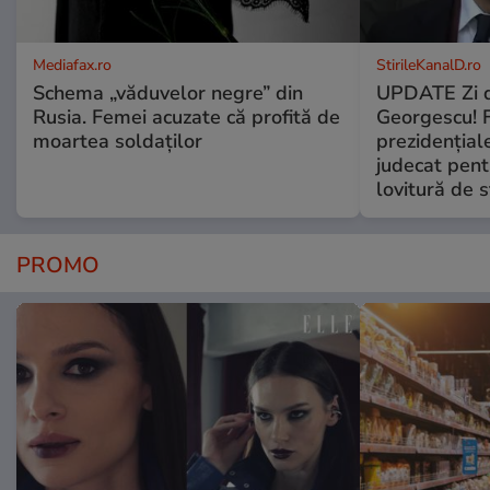
Mediafax.ro
StirileKanalD.ro
Schema „văduvelor negre” din
UPDATE Zi d
Rusia. Femei acuzate că profită de
Georgescu! F
moartea soldaților
prezidențiale
judecat pent
lovitură de s
PROMO