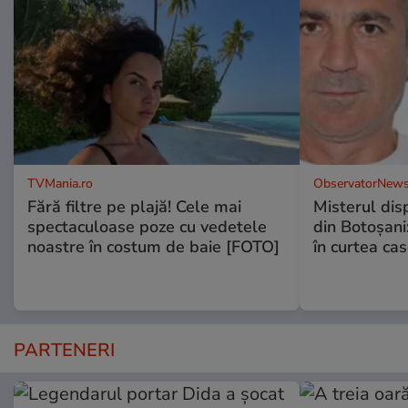
TVMania.ro
ObservatorNews
Fără filtre pe plajă! Cele mai
Misterul disp
spectaculoase poze cu vedetele
din Botoșani:
noastre în costum de baie [FOTO]
în curtea cas
PARTENERI