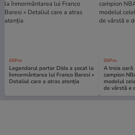
GSP.ro
GSP.ro
Legendarul portar Dida a șocat la
A treia oară
înmormântarea lui Franco Baresi »
campion NBA
Detaliul care a atras atenția
modelul cele
de vârstă e 