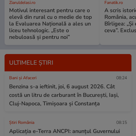
ZiaruldeIasi.ro
Fanatik.ro
Motivul interesant pentru care o
A scris istor
elevă din rural cu o medie de top
România, acu
la Evaluarea Națională a ales un
Bîrligea: „Și
liceu tehnologic. „Este o
ceva”. Exclus
nebuloasă și pentru noi”
ULTIMELE ȘTIRI
Bani și Afaceri
08:24
Benzina s-a ieftinit, joi, 6 august 2026. Cât
costă un litru de carburant în București, Iași,
Cluj-Napoca, Timișoara și Constanța
Știri România
08:15
Aplicația e-Terra ANCPI: anunțul Guvernului