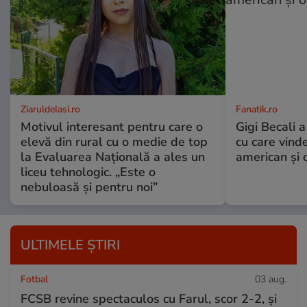
ZiaruldeIasi.ro
Fanatik.ro
Motivul interesant pentru care o
Gigi Becali a
elevă din rural cu o medie de top
cu care vind
la Evaluarea Națională a ales un
american și o
liceu tehnologic. „Este o
nebuloasă și pentru noi”
ULTIMELE ȘTIRI
Fotbal
03 aug.
FCSB revine spectaculos cu Farul, scor 2-2, și