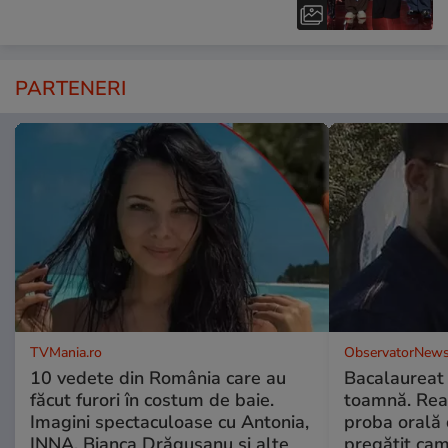
PARTENERI
TVMania.ro
ObservatorNews
10 vedete din România care au
Bacalaureat
făcut furori în costum de baie.
toamnă. Reac
Imagini spectaculoase cu Antonia,
proba orală
INNA, Bianca Drăgușanu și alte
pregătit ca