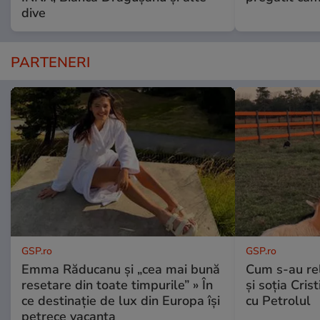
dive
PARTENERI
GSP.ro
GSP.ro
Emma Răducanu și „cea mai bună
Cum s-au re
resetare din toate timpurile” » În
și soția Cris
ce destinație de lux din Europa își
cu Petrolul
petrece vacanța