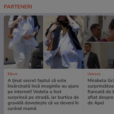
PARTENERI
Elle.ro
Unica.ro
A ținut secret faptul că este
Mirabela Gră
însărcinată însă imaginile au ajuns
surprinzătoar
pe internet! Vedeta a fost
flancată de 
surprinsă pe stradă, iar burtica de
aflat despre
gravidă dovedește că va deveni în
de Apel
curând mamă