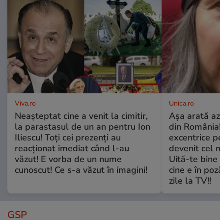
Viva.ro
Unica.ro
Neașteptat cine a venit la cimitir,
Așa arată az
la parastasul de un an pentru Ion
din România!
Iliescu! Toți cei prezenți au
excentrice pe
reacționat imediat când l-au
devenit cel 
văzut! E vorba de un nume
Uită-te bine 
cunoscut! Ce s-a văzut în imagini!
cine e în poz
zile la TV!!
GSP