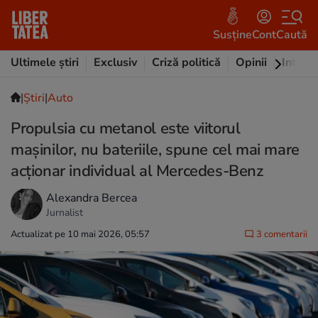
Susține
Cont
Caută
Ultimele știri
Exclusiv
Criză politică
Opinii
Intervi
|
Ştiri
|
Auto
Propulsia cu metanol este viitorul
mașinilor, nu bateriile, spune cel mai mare
acționar individual al Mercedes-Benz
Alexandra Bercea
Jurnalist
Actualizat pe 10 mai 2026, 05:57
3 comentarii