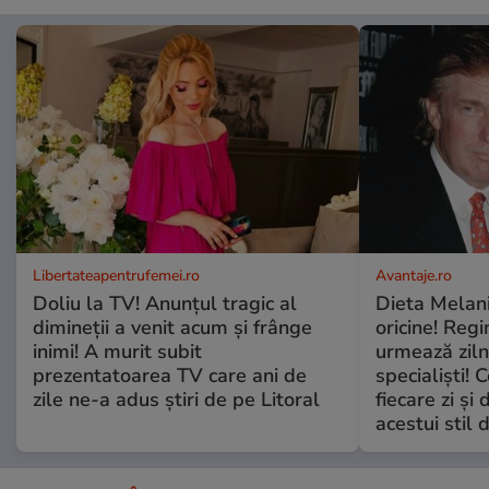
Libertateapentrufemei.ro
Avantaje.ro
Doliu la TV! Anunțul tragic al
Dieta Melan
dimineții a venit acum și frânge
oricine! Regi
inimi! A murit subit
urmează zilni
prezentatoarea TV care ani de
specialiști! 
zile ne-a adus știri de pe Litoral
fiecare zi și 
acestui stil 