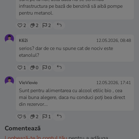
infrastructura pe bază de benzină să aibă pompe
pentru metanol.
2
2
2
K62i
12.05.2026, 08:48
serios? dar de ce nu spune cat de nociv este
etanolul?
1
0
0
VioViovio
12.05.2026, 17:41
Sunt pentru alimentarea cu alcool etilic bio , cea
mai buna alegere, daca nu conduci poți bea direct
din rezervor...
5
2
1
Comentează
Loghează-te în contul tău
pentru a adăuga