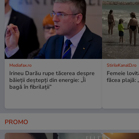
Mediafax.ro
StirileKanalD.ro
Irineu Darău rupe tăcerea despre
Femeie lovit
băieții deștepți din energie: „Îi
făcea plajă: „
bagă în fibrilații”
PROMO