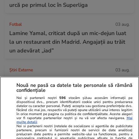
urcă pe primul loc în Superliga
Fotbal
03 aug.
Lamine Yamal, criticat după un mic-dejun luat
la un restaurant din Madrid. Angajații au trăit
un adevărat „iad”
Știri Externe
03 aug.
Un proprietar s-a mutat peste chiriașii care
Nouă ne pasă ca datele tale personale să rămână
refuzau să plece: cum a reușit să își recupereze
confidențiale
casa din Franța
Noi și partenerii noștri
596
stocăm și/sau accesăm informații pe
dispozitivul dvs., precum identificatorii cookie unici pentru prelucrarea
datelor cu caracter personal. Puteți accepta sau gestiona preferințele dvs.
făcând clic mai jos, respectiv vă puteți opune utilizării unui interes legitim
în orice moment pe pagina cu politica de confidențialitate. Aceste alegeri
Știri Externe
03 aug.
vor fi raportate partenerilor noștri și nu vă vor afecta navigarea.
Mai
multe detalii
Cea mai mare galaxie cunoscută a fost
Noi si partenerii nostri (retelele de socializare si agentiile de publicitate
partenere, precum si furnizorii nostri de servicii de date analitice)
măsurată cu precizie de astronomi, iar
prelucram date pentru a permite website-ului sa functioneze, pentru a
personaliza continutul si anunturile publicitare afisate in functie de