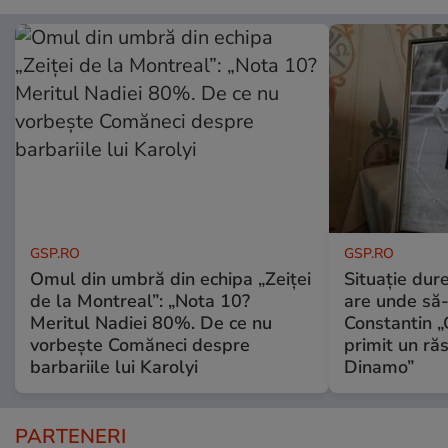
GSP.RO
GSP.RO
Omul din umbră din echipa „Zeiței
Situație dur
de la Montreal”: „Nota 10?
are unde să-
Meritul Nadiei 80%. De ce nu
Constantin 
vorbește Comăneci despre
primit un ră
barbariile lui Karolyi
Dinamo”
PARTENERI