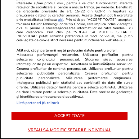
rezultatul sfidează imaginația: „Dacă am fi în
interesele si/sau profilul dvs., pentru a va oferi functionalitati aferente
retelelor de socializare si pentru a analiza traficul pe website. Beneficiati
mijlocul ei, stelele ar lumina cerul aproape ca
de drepturile prevazute de art. 15-22 din GDPR in legatura cu
prelucrarea datelor cu caracter personal. Aceste drepturi pot fi exercitate
ziua”
prin modalitatea indicata
aici
. Prin click pe “ACCEPT TOATE”, acceptati
folosirea tuturor Tehnologiilor de tip Cookie, care implica inclusiv acceptul
dvs. cu privire la stocarea/accesarea informatiilor de catre Vendor-ii cu
care colaboram. Prin click pe “VREAU SA MODIFIC SETARILE
INDIVIDUAL” puteti schimba preferintele in mod individual, mai putin
Citește mai multe
cele legate de cookie strict necesare pentru functionarea website-ului.
Atât noi, cât și partenerii noștri prelucrăm datele pentru a oferi:
Măsurarea performanței reclamelor. Utilizarea profilurilor pentru
TRENDING
selectarea conținutului personalizat. Stocarea și/sau accesarea
informațiilor de pe un dispozitiv. Dezvoltarea și îmbunătățirea serviciilor.
Crearea profilurilor de conținut personalizat. Utilizarea profilurilor pentru
selectarea publicității personalizate. Crearea profilurilor pentru
Horoscop
03 aug.
publicitate personalizată. Măsurarea performanței conținutului.
Horoscop 4 august 2026. Capricornilor le este
Înțelegerea publicului prin statistici sau combinații de date din surse
diferite. Utilizarea datelor limitate pentru a selecta conținutul. Utilizarea
greu să aibă răbdare într-un context atât de
de date limitate pentru a selecta publicitatea. Date precise de geolocație
și identificarea prin scanarea dispozitivului.
dinamic, dar ei știu că nu se poate altfel
Listă parteneri (furnizori)
ACCEPT TOATE
Știri România
03 aug.
Nivelul apei la Cernavodă s-a stabilizat după
VREAU SA MODIFIC SETARILE INDIVIDUAL
ce stânca Pârjoaia a fost aruncată controlat în