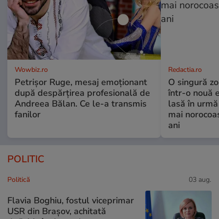
Wowbiz.ro
Redactia.ro
Petrișor Ruge, mesaj emoționant
O singură zo
după despărțirea profesională de
într-o nouă 
Andreea Bălan. Ce le-a transmis
lasă în urmă 
fanilor
mai norocoas
ani
POLITIC
Politică
03 aug.
Flavia Boghiu, fostul viceprimar
USR din Brașov, achitată