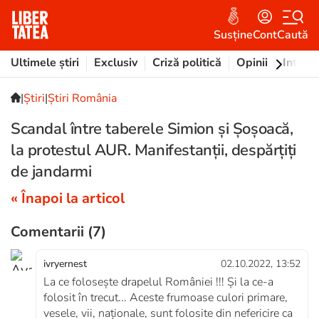
Susține
Cont
Caută
Ultimele știri
Exclusiv
Criză politică
Opinii
Intervi
|
Ştiri
|
Știri România
Scandal între taberele Simion și Șoșoacă,
la protestul AUR. Manifestanții, despărțiți
de jandarmi
« Înapoi la articol
Comentarii
(7)
ivryernest
02.10.2022, 13:52
La ce folosește drapelul României !!! Și la ce-a
folosit în trecut... Aceste frumoase culori primare,
vesele, vii, naționale, sunt folosite din nefericire ca