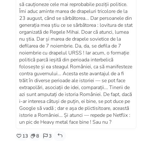
să cauționeze cele mai reprobabile poziții politice.
Îmi aduc aminte marea de drapeluri tricolore de la
23 august, când se sărbătorea... Dar persoanele din
generația mea știu ce se sărbătorea : lovitura de stat
organizată de Regele Mihai. Doar că atunci, lumea
nu știa. Dar și marea de drapele sovietice de la
defilarea de 7 noiembrie. Da, da, se defila de 7
noiembrie cu drapelul URSS ! Iar acum, o formație
politică parcă ieșită din perioada interbelică
folosește și ea steagul României, ca să manifesteze
contra guvernului... Acesta este avantajul de a fi
trăit în diverse perioade ale istoriei — se pot face
extrapolări, asociații de idei, comparații... Tinerii de
azi sunt amputați de istoria României. De fapt, dacă
i-ar interesa câtuși de puțin, ei bine, se pot duce pe
Google să vadă ; dar e așa de plictisitoare, această
istorie a României... Și atunci — repede pe Netflix :
un pic de Heavy metal face bine ! Sau nu ?
13
8
3