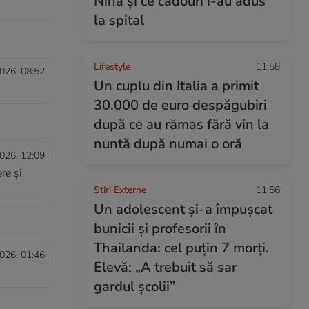
Nina și ce cadouri i-au adus
la spital
Lifestyle
11:58
026, 08:52
Un cuplu din Italia a primit
30.000 de euro despăgubiri
după ce au rămas fără vin la
nuntă după numai o oră
026, 12:09
re și
Știri Externe
11:56
Un adolescent și-a împușcat
bunicii și profesorii în
Thailanda: cel puțin 7 morți.
026, 01:46
Elevă: „A trebuit să sar
gardul școlii”