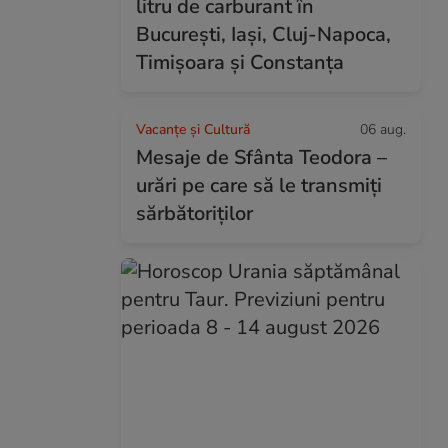
litru de carburant în
București, Iași, Cluj-Napoca,
Timișoara și Constanța
Vacanțe și Cultură
06 aug.
Mesaje de Sfânta Teodora –
urări pe care să le transmiți
sărbătoriților