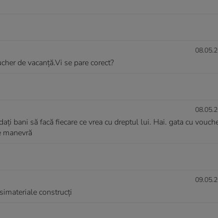
08.05.2
ucher de vacanță.Vi se pare corect?
08.05.2
dați bani să facă fiecare ce vrea cu dreptul lui. Hai. gata cu vouche
 de manevră
09.05.2
simateriale construcți