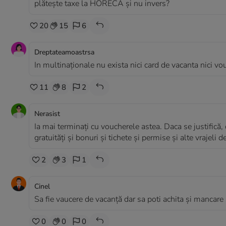
plătește taxe la HORECA și nu invers?
20
15
6
Dreptateamoastrsa
In multinaționale nu exista nici card de vacanta nici vo
11
8
2
Nerasist
Ia mai terminați cu voucherele astea. Daca se justifică, 
gratuități și bonuri și tichete și permise și alte vrajeli
2
3
1
Cinel
Sa fie vaucere de vacanță dar sa poti achita și mancare 
0
0
0