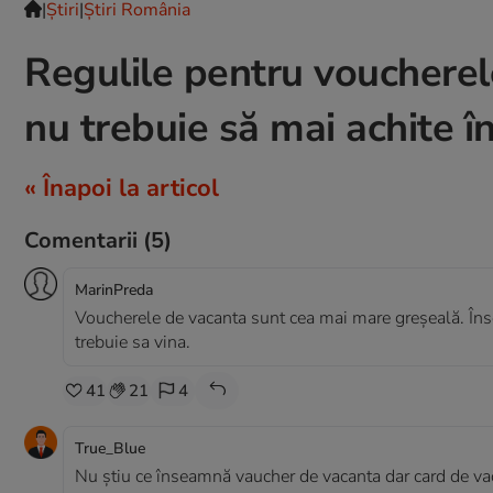
|
Ştiri
|
Știri România
Regulile pentru voucherele
nu trebuie să mai achite î
« Înapoi la articol
Comentarii
(5)
MarinPreda
Voucherele de vacanta sunt cea mai mare greșeală. Înse
trebuie sa vina.
41
21
4
True_Blue
Nu știu ce înseamnă vaucher de vacanta dar card de vac