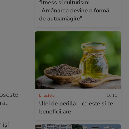
fitness și culturism:
„Amânarea devine o formă
de autoamăgire”
losește
Lifestyle
16:11
rat
Ulei de perilla – ce este și ce
beneficii are
 își