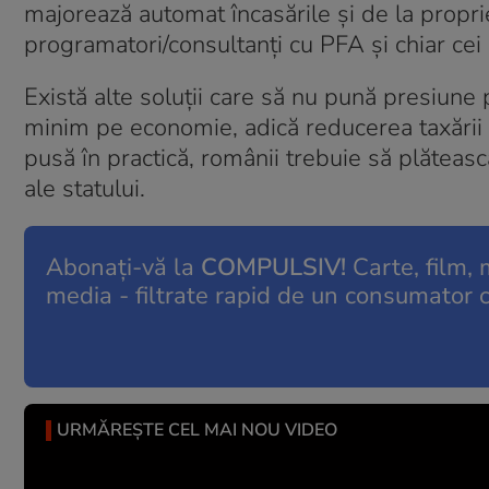
majorează automat încasările și de la propriet
programatori/consultanți cu PFA și chiar cei
Există alte soluții care să nu pună presiune p
minim pe economie, adică reducerea taxării m
pusă în practică, românii trebuie să plăteasc
ale statului.
Abonați-vă la
COMPULSIV!
Carte, film, m
media - filtrate rapid de un consumator 
URMĂREȘTE CEL MAI NOU VIDEO