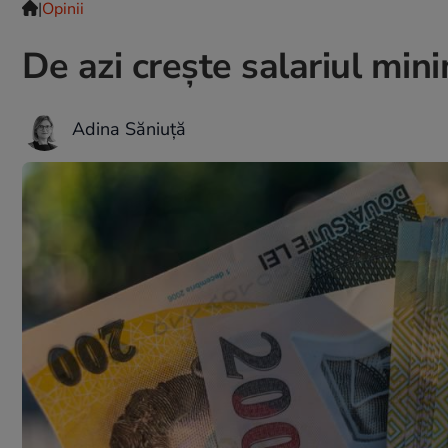
|
Opinii
De azi crește salariul min
Adina Săniuță