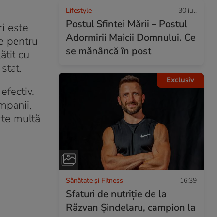
Lifestyle
30 iul.
Postul Sfintei Mării – Postul
i este
Adormirii Maicii Domnului. Ce
ie pentru
se mănâncă în post
ătit cu
stat.
Exclusiv
efectiv.
mpanii,
arte multă
Sănătate și Fitness
16:39
Sfaturi de nutriție de la
Răzvan Șindelaru, campion la