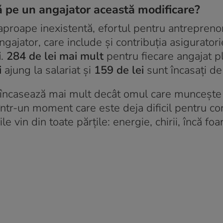
tă pe un angajator această modificare?
aproape inexistentă, efortul pentru antreprenor
ngajator, care include și contribuția asigurator
i
.
284 de lei mai mult
pentru fiecare angajat pl
i
ajung la salariat și
159 de lei
sunt încasați de 
ul încasează mai mult decât omul care muncește 
într-un moment care este deja dificil pentru co
le vin din toate părțile: energie, chirii, încă fo