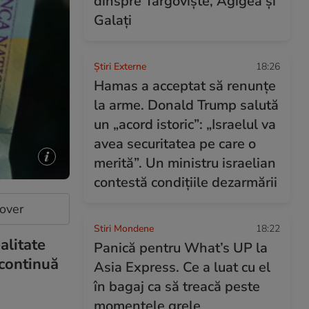
dinspre Târgoviște, Agigea și
Galați
Știri Externe
18:26
Hamas a acceptat să renunțe
la arme. Donald Trump salută
un „acord istoric”: „Israelul va
avea securitatea pe care o
merită”. Un ministru israelian
contestă condițiile dezarmării
cover
Stiri Mondene
18:22
alitate
Panică pentru What’s UP la
 continuă
Asia Express. Ce a luat cu el
în bagaj ca să treacă peste
momentele grele