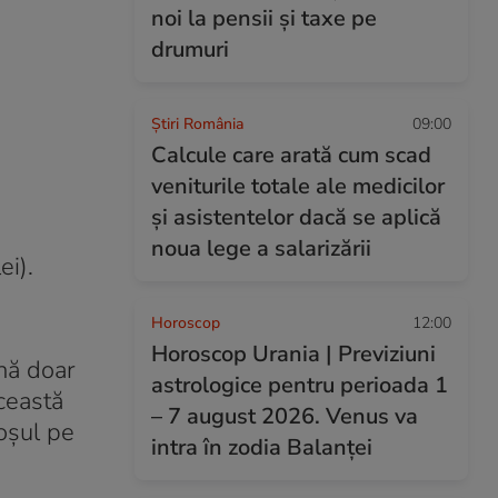
noi la pensii și taxe pe
drumuri
Știri România
09:00
Calcule care arată cum scad
veniturile totale ale medicilor
și asistentelor dacă se aplică
noua lege a salarizării
ei).
Horoscop
12:00
Horoscop Urania | Previziuni
ână doar
astrologice pentru perioada 1
această
– 7 august 2026. Venus va
coșul pe
intra în zodia Balanței