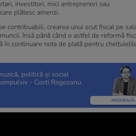
ari, investitori, mici antreprenori sau
 care plătesc amenzi.
e contribuabili, crearea unui scut fiscal pe sala
uncii, însă până când o astfel de reformă fisca
ă în continuare nota de plată pentru cheltuieli
uzică, politică și social
compulsiv - Costi Rogozanu.
ABONEAZĂ-