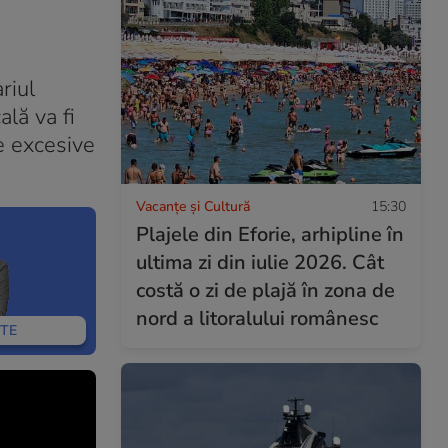
riul
lă va fi
le excesive
Vacanțe și Cultură
15:30
Plajele din Eforie, arhipline în
ultima zi din iulie 2026. Cât
costă o zi de plajă în zona de
nord a litoralului românesc
TE