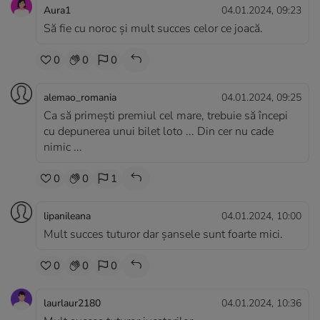
Aura1
04.01.2024, 09:23
Să fie cu noroc și mult succes celor ce joacă.
0
0
0
alemao_romania
04.01.2024, 09:25
Ca să primești premiul cel mare, trebuie să începi
cu depunerea unui bilet loto ... Din cer nu cade
nimic ...
0
0
1
lipanileana
04.01.2024, 10:00
Mult succes tuturor dar șansele sunt foarte mici.
0
0
0
laurlaur2180
04.01.2024, 10:36