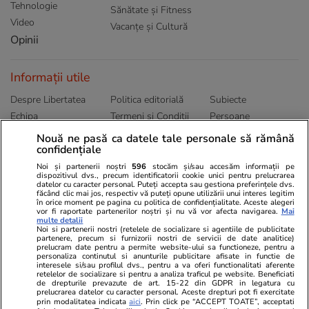
Tehnologie
Sănătate și Fitness
Video
Vacanțe și Cultură
Opinii
Informații utile
Despre Libertatea
Politica editorială
Subiecte
Echipa
Termeni și Conditii
Persoane
Publicitate
Abonamente
Sitemap
Nouă ne pasă ca datele tale personale să rămână
confidențiale
Politica de
Autori
confidențialitate
Noi și partenerii noștri
596
stocăm și/sau accesăm informații pe
dispozitivul dvs., precum identificatorii cookie unici pentru prelucrarea
datelor cu caracter personal. Puteți accepta sau gestiona preferințele dvs.
Ringier România
făcând clic mai jos, respectiv vă puteți opune utilizării unui interes legitim
în orice moment pe pagina cu politica de confidențialitate. Aceste alegeri
vor fi raportate partenerilor noștri și nu vă vor afecta navigarea.
Mai
Libertatea pentru
ELLE
Locuri de muncă
multe detalii
femei
Noi si partenerii nostri (retelele de socializare si agentiile de publicitate
Gazeta Sporturilor
Imobiliare.ro
partenere, precum si furnizorii nostri de servicii de date analitice)
Unica.ro
prelucram date pentru a permite website-ului sa functioneze, pentru a
Stiri mondene
Jobradar24
personaliza continutul si anunturile publicitare afisate in functie de
Program TV
interesele si/sau profilul dvs., pentru a va oferi functionalitati aferente
Calculator sarcina
Imoradar24
retelelor de socializare si pentru a analiza traficul pe website. Beneficiati
Avantaje
Ajută Copiii
Colecții Libertatea
de drepturile prevazute de art. 15-22 din GDPR in legatura cu
prelucrarea datelor cu caracter personal. Aceste drepturi pot fi exercitate
prin modalitatea indicata
aici
. Prin click pe “ACCEPT TOATE”, acceptati