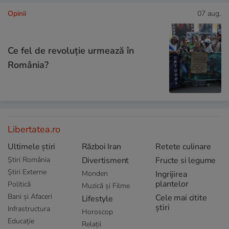
Opinii
07 aug.
Ce fel de revoluție urmează în
România?
Libertatea.ro
Ultimele știri
Război Iran
Retete culinare
Știri România
Divertisment
Fructe si legume
Știri Externe
Monden
Ingrijirea
plantelor
Politică
Muzică și Filme
Bani și Afaceri
Cele mai citite
Lifestyle
știri
Infrastructura
Horoscop
Educație
Relații