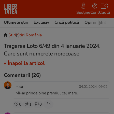
Susține
Cont
Caută
Ultimele știri
Exclusiv
Criză politică
Opinii
Intervi
|
Ştiri
|
Știri România
Tragerea Loto 6/49 din 4 ianuarie 2024.
Care sunt numerele norocoase
« Înapoi la articol
Comentarii
(26)
mica
04.01.2024, 09:02
Mi-ar prinde bine premiul cel mare.
0
1
0