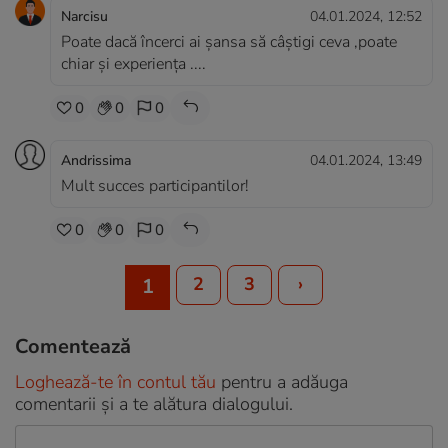
Narcisu
04.01.2024, 12:52
Poate dacă încerci ai șansa să câștigi ceva ,poate
chiar și experiența ....
0
0
0
Andrissima
04.01.2024, 13:49
Mult succes participantilor!
0
0
0
2
3
›
1
Comentează
Loghează-te în contul tău
pentru a adăuga
comentarii și a te alătura dialogului.