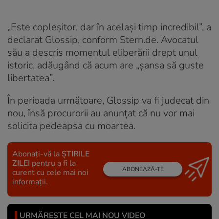
„Este copleșitor, dar în același timp incredibil”, a
declarat Glossip, conform Stern.de. Avocatul
său a descris momentul eliberării drept unul
istoric, adăugând că acum are „șansa să guste
libertatea”.
În perioada următoare, Glossip va fi judecat din
nou, însă procurorii au anunțat că nu vor mai
solicita pedeapsa cu moartea.
Abonați-vă la
ȘTIRILE
ZILEI
pentru a fi la
ABONEAZĂ-TE
curent cu cele mai noi
informații.
URMĂREȘTE CEL MAI NOU VIDEO