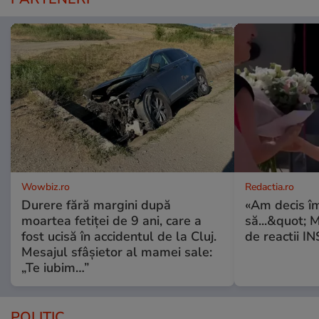
Wowbiz.ro
Redactia.ro
Durere fără margini după
«Am decis î
moartea fetiței de 9 ani, care a
să...&quot; 
fost ucisă în accidentul de la Cluj.
de reactii 
Mesajul sfâșietor al mamei sale:
„Te iubim…”
POLITIC