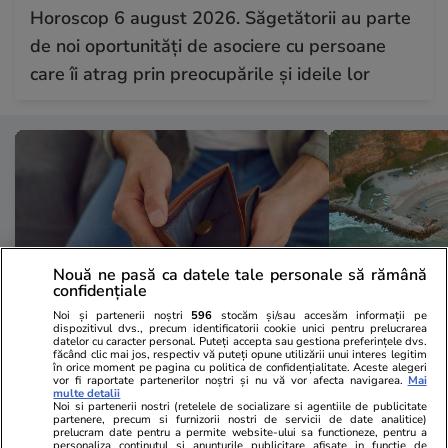
Horoscop 6 august 2026. Săgetătorii au parte
de noi oportunități de asociere cu persoane
care îi atrag prin preocupările și ideile lor
Nouă ne pasă ca datele tale personale să rămână
confidențiale
Noi și partenerii noștri
596
stocăm și/sau accesăm informații pe
dispozitivul dvs., precum identificatorii cookie unici pentru prelucrarea
datelor cu caracter personal. Puteți accepta sau gestiona preferințele dvs.
făcând clic mai jos, respectiv vă puteți opune utilizării unui interes legitim
Vacanțe și Cultură
05 aug.
Vacanțe și Cultu
în orice moment pe pagina cu politica de confidențialitate. Aceste alegeri
vor fi raportate partenerilor noștri și nu vă vor afecta navigarea.
Mai
Cel puțin 120 de familii au fost
Zeci de turi
multe detalii
Noi si partenerii nostri (retelele de socializare si agentiile de publicitate
păcălite cu aceeași cazare
fără vacanțe
partenere, precum si furnizorii nostri de servicii de date analitice)
prelucram date pentru a permite website-ului sa functioneze, pentru a
fantomă în Italia: „Casa nu există,
ce agenția le
personaliza continutul si anunturile publicitare afisate in functie de