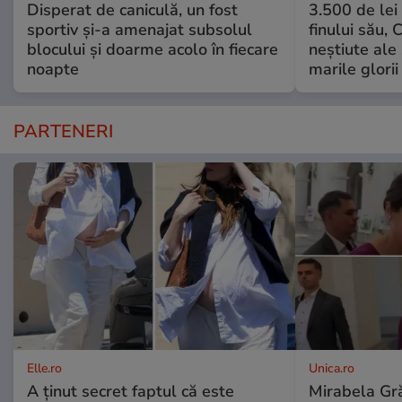
Disperat de caniculă, un fost
3.500 de lei
sportiv și-a amenajat subsolul
finului său, 
blocului și doarme acolo în fiecare
neștiute ale
noapte
marile glorii
PARTENERI
Elle.ro
Unica.ro
A ținut secret faptul că este
Mirabela Gră