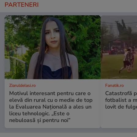
PARTENERI
ZiaruldeIasi.ro
Fanatik.ro
Motivul interesant pentru care o
Catastrofă p
elevă din rural cu o medie de top
fotbalist a m
la Evaluarea Națională a ales un
lovit de fulg
liceu tehnologic. „Este o
nebuloasă și pentru noi”