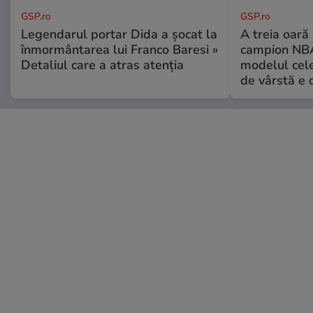
GSP.ro
GSP.ro
Legendarul portar Dida a șocat la
A treia oară
înmormântarea lui Franco Baresi »
campion NBA
Detaliul care a atras atenția
modelul cele
de vârstă e 