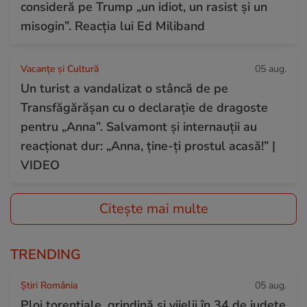
consideră pe Trump „un idiot, un rasist și un
misogin”. Reacția lui Ed Miliband
Vacanțe și Cultură
05 aug.
Un turist a vandalizat o stâncă de pe
Transfăgărășan cu o declarație de dragoste
pentru „Anna”. Salvamont și internauții au
reacționat dur: „Anna, ține-ți prostul acasă!” |
VIDEO
Citește mai multe
TRENDING
Știri România
05 aug.
Ploi torențiale, grindină și vijelii în 34 de județe