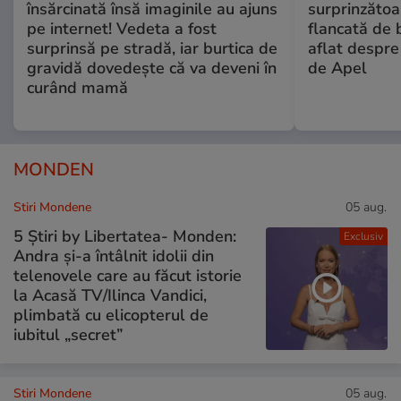
însărcinată însă imaginile au ajuns
surprinzătoar
pe internet! Vedeta a fost
flancată de 
surprinsă pe stradă, iar burtica de
aflat despre
gravidă dovedește că va deveni în
de Apel
curând mamă
MONDEN
Stiri Mondene
05 aug.
5 Știri by Libertatea- Monden:
Exclusiv
Andra și-a întâlnit idolii din
telenovele care au făcut istorie
la Acasă TV/Ilinca Vandici,
plimbată cu elicopterul de
iubitul „secret”
Stiri Mondene
05 aug.