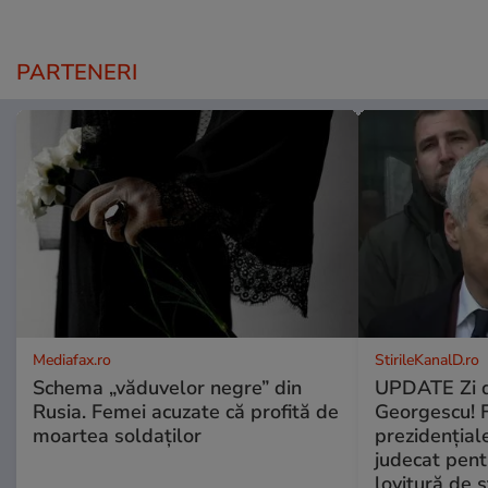
PARTENERI
Mediafax.ro
StirileKanalD.ro
Schema „văduvelor negre” din
UPDATE Zi d
Rusia. Femei acuzate că profită de
Georgescu! F
moartea soldaților
prezidențiale
judecat pent
lovitură de s