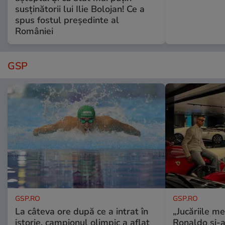
susținătorii lui Ilie Bolojan! Ce a
spus fostul președinte al
României
GSP
GSP.RO
GSP.RO
La câteva ore după ce a intrat în
„Jucăriile me
istorie, campionul olimpic a aflat
Ronaldo și-a