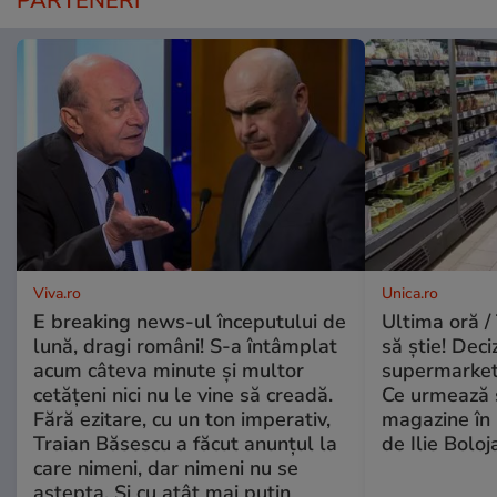
PARTENERI
Viva.ro
Unica.ro
E breaking news-ul începutului de
Ultima oră / 
lună, dragi români! S-a întâmplat
să știe! Deci
acum câteva minute și multor
supermarketu
cetățeni nici nu le vine să creadă.
Ce urmează s
Fără ezitare, cu un ton imperativ,
magazine în 
Traian Băsescu a făcut anunțul la
de Ilie Boloj
care nimeni, dar nimeni nu se
aștepta. Și cu atât mai puțin