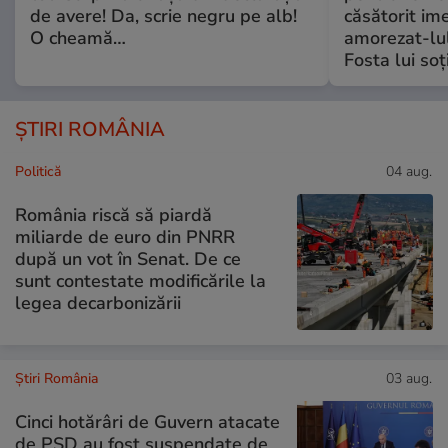
de avere! Da, scrie negru pe alb!
căsătorit ime
O cheamă…
amorezat-lul
Fosta lui soț
ȘTIRI ROMÂNIA
Politică
04 aug.
România riscă să piardă
miliarde de euro din PNRR
după un vot în Senat. De ce
sunt contestate modificările la
legea decarbonizării
Știri România
03 aug.
Cinci hotărâri de Guvern atacate
de PSD au fost suspendate de