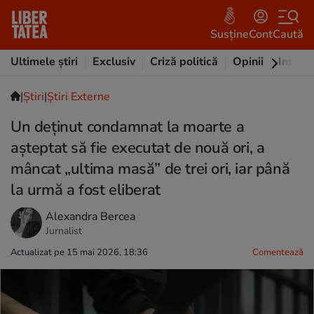
Susține
Cont
Caută
Ultimele știri
Exclusiv
Criză politică
Opinii
Intervi
|
Ştiri
|
Știri Externe
Un deținut condamnat la moarte a
așteptat să fie executat de nouă ori, a
mâncat „ultima masă” de trei ori, iar până
la urmă a fost eliberat
Alexandra Bercea
Jurnalist
Actualizat pe 15 mai 2026, 18:36
Comentează