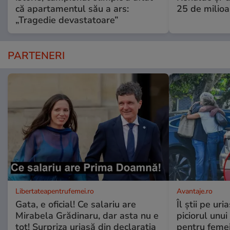
că apartamentul său a ars:
25 de milioa
„Tragedie devastatoare”
PARTENERI
Libertateapentrufemei.ro
Avantaje.ro
Gata, e oficial! Ce salariu are
Îl știi pe ur
Mirabela Grădinaru, dar asta nu e
piciorul unui
tot! Surpriza uriașă din declarația
pentru femei