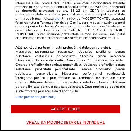
interesele si/sau profilul dvs., pentru a va oferi functionalitati aferente
ați luat țeapă”
cazarea
retelelor de socializare si pentru a analiza traficul pe website. Beneficiati
de drepturile prevazute de art. 15-22 din GDPR in legatura cu
prelucrarea datelor cu caracter personal. Aceste drepturi pot fi exercitate
prin modalitatea indicata
aici
. Prin click pe “ACCEPT TOATE”, acceptati
folosirea tuturor Tehnologiilor de tip Cookie, care implica inclusiv acceptul
dvs. cu privire la stocarea/accesarea informatiilor de catre Vendor-ii cu
Bani și Afaceri
04 aug.
care colaboram. Prin click pe “VREAU SA MODIFIC SETARILE
INDIVIDUAL” puteti schimba preferintele in mod individual, mai putin
cele legate de cookie strict necesare pentru functionarea website-ului.
Ce este loud budgeting,
Atât noi, cât și partenerii noștri prelucrăm datele pentru a oferi:
Măsurarea performanței reclamelor. Utilizarea profilurilor pentru
tendința financiară populară la
selectarea conținutului personalizat. Stocarea și/sau accesarea
informațiilor de pe un dispozitiv. Dezvoltarea și îmbunătățirea serviciilor.
generația Z
Crearea profilurilor de conținut personalizat. Utilizarea profilurilor pentru
selectarea publicității personalizate. Crearea profilurilor pentru
publicitate personalizată. Măsurarea performanței conținutului.
Înțelegerea publicului prin statistici sau combinații de date din surse
diferite. Utilizarea datelor limitate pentru a selecta conținutul. Utilizarea
de date limitate pentru a selecta publicitatea. Date precise de geolocație
Lifestyle
04 aug.
și identificarea prin scanarea dispozitivului.
Listă parteneri (furnizori)
ACCEPT TOATE
Cum se scrie corect: bineînțeles
sau bine înțeles
VREAU SA MODIFIC SETARILE INDIVIDUAL