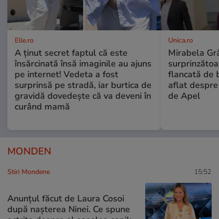
Elle.ro
Unica.ro
A ținut secret faptul că este
Mirabela Gră
însărcinată însă imaginile au ajuns
surprinzătoar
pe internet! Vedeta a fost
flancată de 
surprinsă pe stradă, iar burtica de
aflat despre
gravidă dovedește că va deveni în
de Apel
curând mamă
MONDEN
Stiri Mondene
15:52
Anunțul făcut de Laura Cosoi
după nașterea Ninei. Ce spune