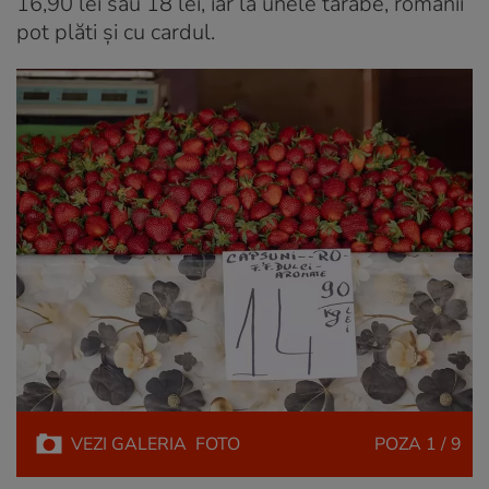
16,90 lei sau 18 lei, iar la unele tarabe, românii
pot plăti și cu cardul.
VEZI
GALERIA
FOTO
POZA
1 / 9