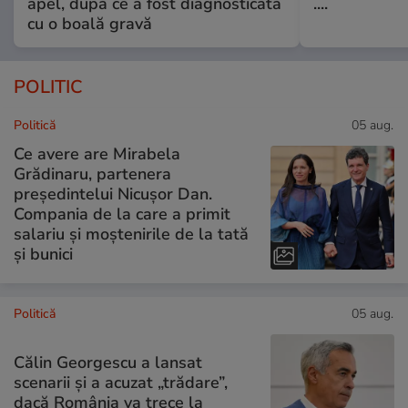
apel, după ce a fost diagnosticată
....
cu o boală gravă
POLITIC
Politică
05 aug.
Ce avere are Mirabela
Grădinaru, partenera
președintelui Nicușor Dan.
Compania de la care a primit
salariu și moștenirile de la tată
și bunici
Politică
05 aug.
Călin Georgescu a lansat
scenarii și a acuzat „trădare”,
dacă România va trece la