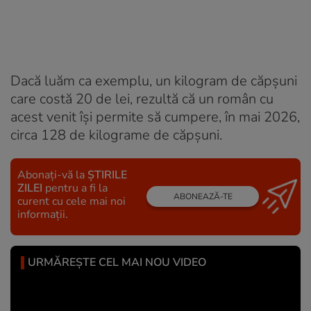
Dacă luăm ca exemplu, un kilogram de căpșuni
care costă 20 de lei, rezultă că un român cu
acest venit își permite să cumpere, în mai 2026,
circa 128 de kilograme de căpșuni.
Abonați-vă la
ȘTIRILE
ZILEI
pentru a fi la
ABONEAZĂ-TE
curent cu cele mai noi
informații.
URMĂREȘTE CEL MAI NOU VIDEO