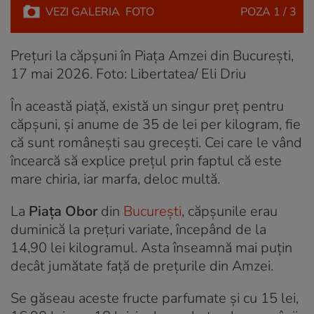
VEZI
GALERIA
FOTO
POZA
1 / 3
Prețuri la căpșuni în Piața Amzei din București,
17 mai 2026. Foto: Libertatea/ Eli Driu
În această piață, există un singur preț pentru
căpșuni, și anume de 35 de lei per kilogram, fie
că sunt românești sau grecești. Cei care le vând
încearcă să explice prețul prin faptul că este
mare chiria, iar marfa, deloc multă.
La
Piața Obor
din
București
, căpșunile erau
duminică la prețuri variate, începând de la
14,90 lei kilogramul. Asta înseamnă mai puțin
decât jumătate față de prețurile din Amzei.
Se găseau aceste fructe parfumate și cu 15 lei,