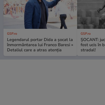
GSP.ro
GSP.ro
Legendarul portar Dida a șocat la
ȘOCANT: jucă
înmormântarea lui Franco Baresi »
fost ucis în 
Detaliul care a atras atenția
stradal!