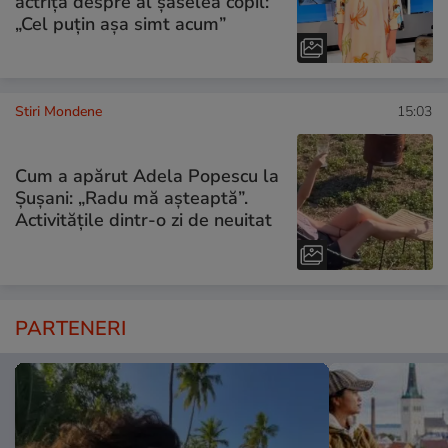
actrița despre al șaselea copil:
„Cel puțin așa simt acum”
Stiri Mondene
15:03
Cum a apărut Adela Popescu la
Șușani: „Radu mă așteaptă”.
Activitățile dintr-o zi de neuitat
PARTENERI