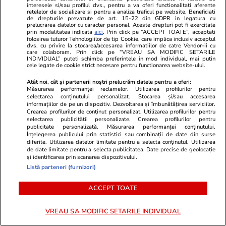
interesele si/sau profilul dvs., pentru a va oferi functionalitati aferente
Citește mai multe
retelelor de socializare si pentru a analiza traficul pe website. Beneficiati
de drepturile prevazute de art. 15-22 din GDPR in legatura cu
prelucrarea datelor cu caracter personal. Aceste drepturi pot fi exercitate
prin modalitatea indicata
aici
. Prin click pe “ACCEPT TOATE”, acceptati
folosirea tuturor Tehnologiilor de tip Cookie, care implica inclusiv acceptul
TRENDING
dvs. cu privire la stocarea/accesarea informatiilor de catre Vendor-ii cu
care colaboram. Prin click pe “VREAU SA MODIFIC SETARILE
INDIVIDUAL” puteti schimba preferintele in mod individual, mai putin
cele legate de cookie strict necesare pentru functionarea website-ului.
Știri România
12:00
Aproape toată țara a intrat de la ora 12 sub
Atât noi, cât și partenerii noștri prelucrăm datele pentru a oferi:
Măsurarea performanței reclamelor. Utilizarea profilurilor pentru
avertizare de furtuni cu grindină și ploi
selectarea conținutului personalizat. Stocarea și/sau accesarea
informațiilor de pe un dispozitiv. Dezvoltarea și îmbunătățirea serviciilor.
torențiale de până la 50 l/mp
Crearea profilurilor de conținut personalizat. Utilizarea profilurilor pentru
selectarea publicității personalizate. Crearea profilurilor pentru
publicitate personalizată. Măsurarea performanței conținutului.
Înțelegerea publicului prin statistici sau combinații de date din surse
Știri România
05 aug.
diferite. Utilizarea datelor limitate pentru a selecta conținutul. Utilizarea
de date limitate pentru a selecta publicitatea. Date precise de geolocație
Schimbarea la Față a Domnului 2026 – tradiții
și identificarea prin scanarea dispozitivului.
Listă parteneri (furnizori)
și superstiții
ACCEPT TOATE
Știri România
08:15
VREAU SA MODIFIC SETARILE INDIVIDUAL
Aplicația e-Terra ANCPI: anunțul Guvernului