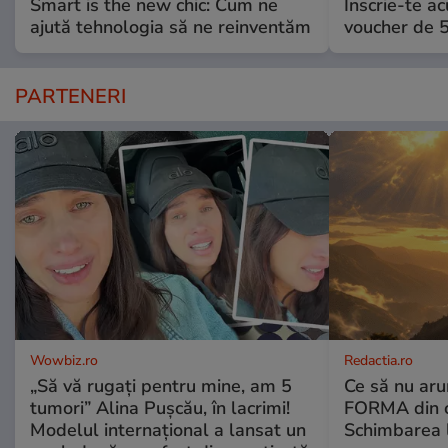
Smart is the new chic: Cum ne
Înscrie-te ac
ajută tehnologia să ne reinventăm
voucher de 5
PARTENERI
Wowbiz.ro
Redactia.ro
„Să vă rugați pentru mine, am 5
Ce să nu aru
tumori” Alina Pușcău, în lacrimi!
FORMA din c
Modelul internațional a lansat un
Schimbarea l