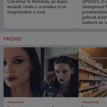
Cutremur în România, joi după-
UPDATE Zi d
amiază. Unde s-a produs și ce
Georgescu! F
magnitudine a avut
prezidențiale
judecat pent
lovitură de s
PROMO
Advertorial
Advertorial