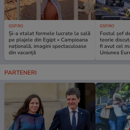
GSP.RO
GSP.RO
Și-a etalat formele lucrate la sală
Fostul șef d
pe plajele din Egipt » Campioana
teorie discu
națională, imagini spectaculoase
fi avut cel 
din vacanță
Uniunea Eur
PARTENERI