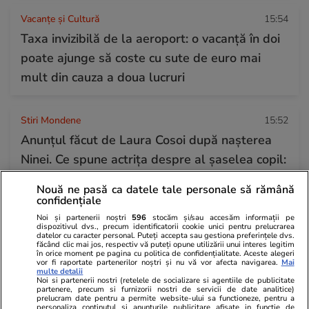
Vacanțe și Cultură
15:54
Taxa invizibilă de la aeroport: o vacanță în doi
poate ajunge să coste cu sute de euro mai
mult din cauza a doua lucruri
Stiri Mondene
15:52
Anunțul făcut de Laura Cosoi după nașterea
Ninei. Ce spune actrița despre al șaselea copil:
„Cel puțin așa simt acum”
Nouă ne pasă ca datele tale personale să rămână
confidențiale
Noi și partenerii noștri
596
stocăm și/sau accesăm informații pe
Știri Locale
15:29
dispozitivul dvs., precum identificatorii cookie unici pentru prelucrarea
datelor cu caracter personal. Puteți accepta sau gestiona preferințele dvs.
Trei persoane intoxicate cu gaz, într-un canal,
făcând clic mai jos, respectiv vă puteți opune utilizării unui interes legitim
în orice moment pe pagina cu politica de confidențialitate. Aceste alegeri
la Bragadiru. Doi bărbați au fost resuscitați de
vor fi raportate partenerilor noștri și nu vă vor afecta navigarea.
Mai
multe detalii
urgență
Noi si partenerii nostri (retelele de socializare si agentiile de publicitate
partenere, precum si furnizorii nostri de servicii de date analitice)
prelucram date pentru a permite website-ului sa functioneze, pentru a
personaliza continutul si anunturile publicitare afisate in functie de