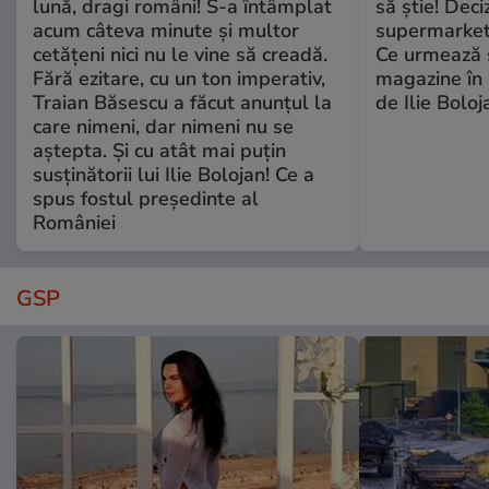
lună, dragi români! S-a întâmplat
să știe! Deci
acum câteva minute și multor
supermarketu
cetățeni nici nu le vine să creadă.
Ce urmează s
Fără ezitare, cu un ton imperativ,
magazine în 
Traian Băsescu a făcut anunțul la
de Ilie Boloj
care nimeni, dar nimeni nu se
aștepta. Și cu atât mai puțin
susținătorii lui Ilie Bolojan! Ce a
spus fostul președinte al
României
GSP