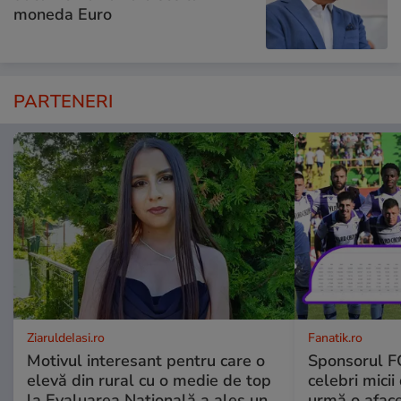
moneda Euro
PARTENERI
ZiaruldeIasi.ro
Fanatik.ro
Motivul interesant pentru care o
Sponsorul FC
elevă din rural cu o medie de top
celebri micii
la Evaluarea Națională a ales un
urmă o aface