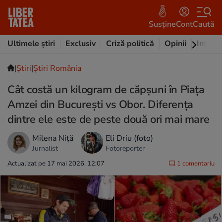
Susține
Cont
Caută
Ultimele știri
Exclusiv
Criză politică
Opinii
Intervi
|
Ştiri
|
Știri România
Cât costă un kilogram de căpșuni în Piața
Amzei din București vs Obor. Diferența
dintre ele este de peste două ori mai mare
Milena Niță
Eli Driu (foto)
Jurnalist
Fotoreporter
Actualizat pe 17 mai 2026, 12:07
1 comentariu