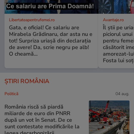
Libertateapentrufemei.ro
Avantaje.ro
Gata, e oficial! Ce salariu are
Îl știi pe ur
Mirabela Grădinaru, dar asta nu e
piciorul unui
tot! Surpriza uriașă din declarația
pentru femei
de avere! Da, scrie negru pe alb!
căsătorit ime
O cheamă…
amorezat-lul
Fosta lui soț
ȘTIRI ROMÂNIA
Politică
04 aug.
România riscă să piardă
miliarde de euro din PNRR
după un vot în Senat. De ce
sunt contestate modificările la
legea decarbonizării