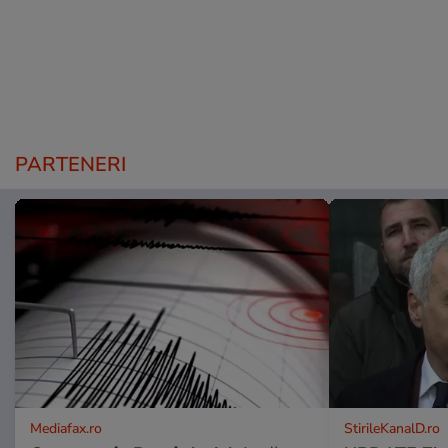
PARTENERI
Mediafax.ro
StirileKanalD.ro