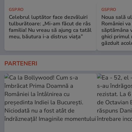
GSP.RO
GSP.RO
Celebrul luptător face dezvăluiri
Noua sală u
tulburătoare: „Mi-am făcut de râs
României va 
familia! Nu vreau să ajung ca tatăl
săptămâna vi
meu, băutura i-a distrus viața”
ghici primul 
găzduit acol
PARTENERI