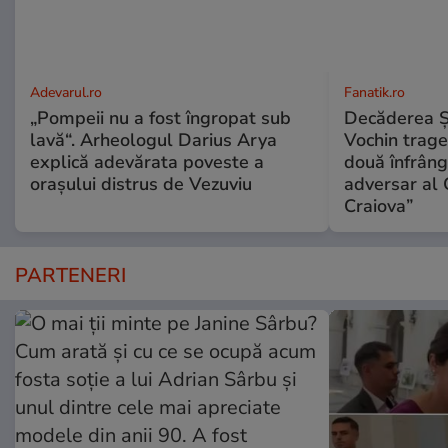
Adevarul.ro
Fanatik.ro
„Pompeii nu a fost îngropat sub
Decăderea Şti
lavă“. Arheologul Darius Arya
Vochin trage
explică adevărata poveste a
două înfrânge
orașului distrus de Vezuviu
adversar al 
Craiova”
PARTENERI