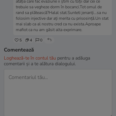
atâția care fac evaziune ii știm cu toții dar cei ce
trebuie sa vegheze dorm în bocanci.Tot omul de
rand sa plătească?Halal stat.Sunteti jenanți...sa nu
folosim injective dar ați merita cu prisosință.Un stat
mai slab ca al nostru cred ca nu exista.Aproape
mafiot ca nu am găsit alta exprimare.
5
4
0
Comentează
Loghează-te în contul tău
pentru a adăuga
comentarii și a te alătura dialogului.