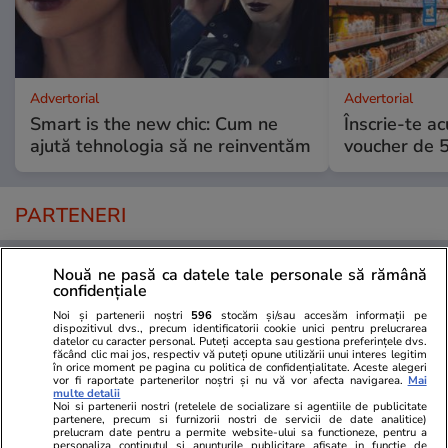
Advertorial
Advertorial
Smart is the new chic: Cum ne
Înscrie-te ac
ajută tehnologia să ne reinventăm
voucher de 5
PARTENERI
Nouă ne pasă ca datele tale personale să rămână
confidențiale
Noi și partenerii noștri
596
stocăm și/sau accesăm informații pe
dispozitivul dvs., precum identificatorii cookie unici pentru prelucrarea
datelor cu caracter personal. Puteți accepta sau gestiona preferințele dvs.
făcând clic mai jos, respectiv vă puteți opune utilizării unui interes legitim
în orice moment pe pagina cu politica de confidențialitate. Aceste alegeri
vor fi raportate partenerilor noștri și nu vă vor afecta navigarea.
Mai
multe detalii
Noi si partenerii nostri (retelele de socializare si agentiile de publicitate
partenere, precum si furnizorii nostri de servicii de date analitice)
prelucram date pentru a permite website-ului sa functioneze, pentru a
personaliza continutul si anunturile publicitare afisate in functie de