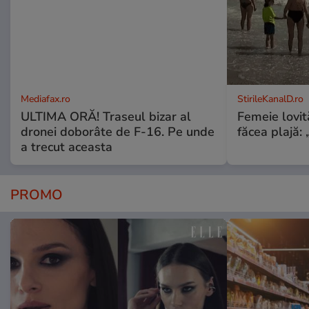
Mediafax.ro
StirileKanalD.ro
ULTIMA ORĂ! Traseul bizar al
Femeie lovit
dronei doborâte de F-16. Pe unde
făcea plajă: „
a trecut aceasta
PROMO