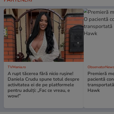
TVMania.ro
ObservatorNews
A rupt tăcerea fără nicio rușine!
Premieră me
Daniela Crudu spune totul despre
pacientă co
activitatea ei de pe platformele
transportată
pentru adulți: „Fac ce vreau, e
Hawk
wow!”