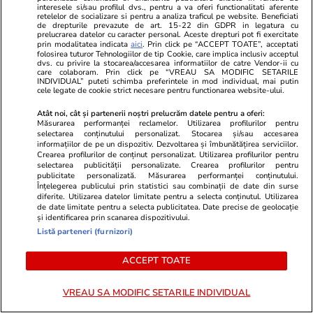
interesele si/sau profilul dvs., pentru a va oferi functionalitati aferente
retelelor de socializare si pentru a analiza traficul pe website. Beneficiati
Wowbiz.ro
Redactia.ro
de drepturile prevazute de art. 15-22 din GDPR in legatura cu
prelucrarea datelor cu caracter personal. Aceste drepturi pot fi exercitate
Andreea Ibacka a izbucnit în
Două cutrem
prin modalitatea indicata
aici
. Prin click pe “ACCEPT TOATE”, acceptati
plâns! Ce a emoționat-o până la
România la d
folosirea tuturor Tehnologiilor de tip Cookie, care implica inclusiv acceptul
dvs. cu privire la stocarea/accesarea informatiilor de catre Vendor-ii cu
lacrimi pe vedetă: „Nu-mi mai e
ore. Unde s
care colaboram. Prin click pe “VREAU SA MODIFIC SETARILE
INDIVIDUAL” puteti schimba preferintele in mod individual, mai putin
rușine să fiu vulnerabilă”
cele legate de cookie strict necesare pentru functionarea website-ului.
Atât noi, cât și partenerii noștri prelucrăm datele pentru a oferi:
Măsurarea performanței reclamelor. Utilizarea profilurilor pentru
selectarea conținutului personalizat. Stocarea și/sau accesarea
informațiilor de pe un dispozitiv. Dezvoltarea și îmbunătățirea serviciilor.
POLITIC
Crearea profilurilor de conținut personalizat. Utilizarea profilurilor pentru
selectarea publicității personalizate. Crearea profilurilor pentru
publicitate personalizată. Măsurarea performanței conținutului.
Politică
25 iul.
Înțelegerea publicului prin statistici sau combinații de date din surse
diferite. Utilizarea datelor limitate pentru a selecta conținutul. Utilizarea
Mutarea prin care AUR, S.O.S. și
de date limitate pentru a selecta publicitatea. Date precise de geolocație
POT au făcut front comun în
și identificarea prin scanarea dispozitivului.
opoziție împotriva legii care
Listă parteneri (furnizori)
permite Armatei să doboare
ACCEPT TOATE
dronele neautorizate. CCR a
tranșat definitiv disputa
VREAU SA MODIFIC SETARILE INDIVIDUAL