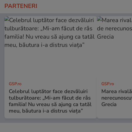
PARTENERI
GSP.ro
GSP.ro
Celebrul luptător face dezvăluiri
Marea rivală
tulburătoare: „Mi-am făcut de râs
nerecunoscut
familia! Nu vreau să ajung ca tatăl
Grecia
meu, băutura i-a distrus viața”