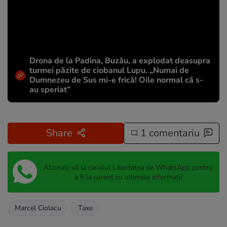
Drona de la Padina, Buzău, a explodat deasupra
turmei păzite de ciobanul Lupu. „Numai de
Dumnezeu de Sus mi-e frică! Oile normal că s-
au speriat”
Share
1 comentariu
Abonați-vă la canalul Libertatea de WhatsApp pentru
a fi la curent cu ultimele informații
Marcel Ciolacu
Taxe