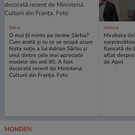
Elle.ro
Unica.ro
O mai ții minte pe Janine Sârbu?
Mirabela Gră
Cum arată și cu ce se ocupă acum
surprinzătoar
fosta soție a lui Adrian Sârbu și
flancată de 
unul dintre cele mai apreciate
aflat despre
modele din anii 90. A fost
de Apel
decorată recent de Ministerul
Culturii din Franța. Foto
MONDEN