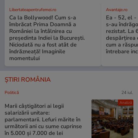
Libertateapentrufemei.ro
Avantaje.ro
Ca la Bollywood! Cum s-a
Ea - 52, el 
îmbrăcat Prima Doamnă a
s-au îndrăgos
României la întâlnirea cu
rezistat. La 
președinta Indiei la București.
despărțirea 
Niciodată nu a fost atât de
cum a răspu
îndrăzneață! Imaginile
întrebare i
momentului
ȘTIRI ROMÂNIA
Politică
24 iul.
Analiză
Marii câștigători ai legii
salarizării unitare:
parlamentarii. Lefuri mărite în
următorii ani cu sume cuprinse
în 5.000 și 7.000 de lei