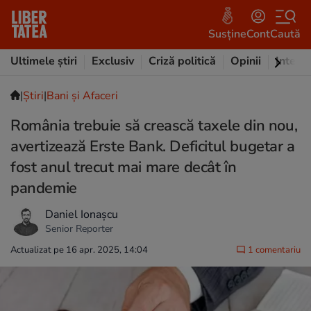
Susține
Cont
Caută
Ultimele știri
Exclusiv
Criză politică
Opinii
Intervi
|
Ştiri
|
Bani și Afaceri
România trebuie să crească taxele din nou,
avertizează Erste Bank. Deficitul bugetar a
fost anul trecut mai mare decât în
pandemie
Daniel Ionașcu
Senior Reporter
Actualizat pe 16 apr. 2025, 14:04
1 comentariu