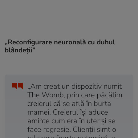
„Reconfigurare neuronală cu duhul
blândeții”
„Am creat un dispozitiv numit
The Womb, prin care păcălim
creierul că se află în burta
mamei. Creierul își aduce
aminte cum era în uter și se
face regresie. Clienții simt o
relaxare foarte puternică, o