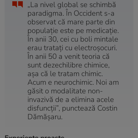
„La nivel global se schimbă
paradigma. În Occident s-a
observat că mare parte din
populație este pe medicație.
În anii 30, cei cu boli mintale
erau tratați cu electroșocuri.
În anii 50 a venit teoria că
sunt dezechilibre chimice,
așa că le tratam chimic.
Acum e neurochimic. Noi am
găsit o modalitate non-
invazivă de a elimina acele
disfuncții”, punctează Costin
Dămășaru.
Experiențe proaste