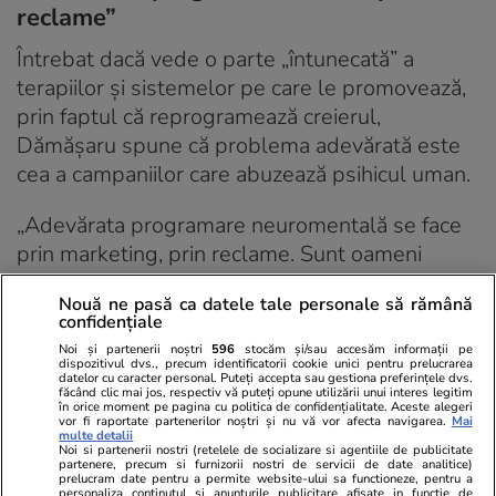
reclame”
Întrebat dacă vede o parte „întunecată” a
terapiilor și sistemelor pe care le promovează,
prin faptul că reprogramează creierul,
Dămășaru spune că problema adevărată este
cea a campaniilor care abuzează psihicul uman.
„Adevărata programare neuromentală se face
prin marketing, prin reclame. Sunt oameni
plătiți să cerceteze psihicul uman și să te facă
Nouă ne pasă ca datele tale personale să rămână
să reacționezi la stimuli. Reclamele te
confidențiale
reprogramează. Televizorul, telefonul și
Noi și partenerii noștri
596
stocăm și/sau accesăm informații pe
TikTokul te reprogramează”, avertizează
dispozitivul dvs., precum identificatorii cookie unici pentru prelucrarea
datelor cu caracter personal. Puteți accepta sau gestiona preferințele dvs.
cercetătorul.
făcând clic mai jos, respectiv vă puteți opune utilizării unui interes legitim
în orice moment pe pagina cu politica de confidențialitate. Aceste alegeri
vor fi raportate partenerilor noștri și nu vă vor afecta navigarea.
Mai
multe detalii
Noi si partenerii nostri (retelele de socializare si agentiile de publicitate
Abonați-vă la
ȘTIRILE
partenere, precum si furnizorii nostri de servicii de date analitice)
ZILEI
pentru a fi la
prelucram date pentru a permite website-ului sa functioneze, pentru a
personaliza continutul si anunturile publicitare afisate in functie de