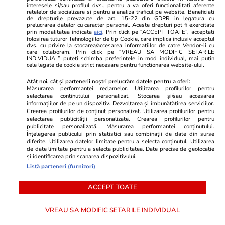
ABONEAZĂ-TE
curent cu cele mai noi
interesele si/sau profilul dvs., pentru a va oferi functionalitati aferente
informații.
retelelor de socializare si pentru a analiza traficul pe website. Beneficiati
de drepturile prevazute de art. 15-22 din GDPR in legatura cu
prelucrarea datelor cu caracter personal. Aceste drepturi pot fi exercitate
prin modalitatea indicata
aici
. Prin click pe “ACCEPT TOATE”, acceptati
folosirea tuturor Tehnologiilor de tip Cookie, care implica inclusiv acceptul
dvs. cu privire la stocarea/accesarea informatiilor de catre Vendor-ii cu
URMĂREȘTE CEL MAI NOU VIDEO
care colaboram. Prin click pe “VREAU SA MODIFIC SETARILE
INDIVIDUAL” puteti schimba preferintele in mod individual, mai putin
cele legate de cookie strict necesare pentru functionarea website-ului.
Atât noi, cât și partenerii noștri prelucrăm datele pentru a oferi:
Măsurarea performanței reclamelor. Utilizarea profilurilor pentru
selectarea conținutului personalizat. Stocarea și/sau accesarea
informațiilor de pe un dispozitiv. Dezvoltarea și îmbunătățirea serviciilor.
Crearea profilurilor de conținut personalizat. Utilizarea profilurilor pentru
selectarea publicității personalizate. Crearea profilurilor pentru
publicitate personalizată. Măsurarea performanței conținutului.
Înțelegerea publicului prin statistici sau combinații de date din surse
diferite. Utilizarea datelor limitate pentru a selecta conținutul. Utilizarea
de date limitate pentru a selecta publicitatea. Date precise de geolocație
și identificarea prin scanarea dispozitivului.
Listă parteneri (furnizori)
Descoperă magia universului Pokémon într-o
colecție pe care vei dori să o păstrezi pentru
ACCEPT TOATE
totdeauna
VREAU SA MODIFIC SETARILE INDIVIDUAL