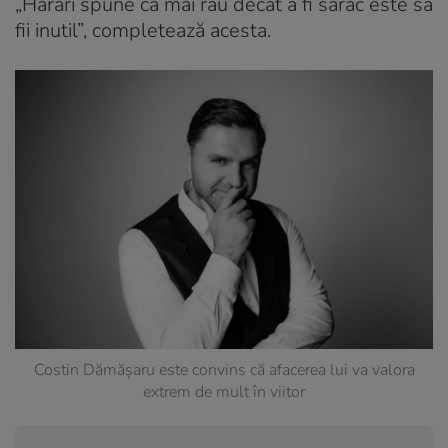
„Harari spune că mai rău decât a fi sărac este să
fii inutil”, completează acesta.
Costin Dămășaru este convins că afacerea lui va valora
extrem de mult în viitor