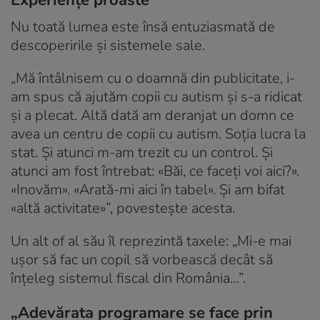
Nu toată lumea este însă entuziasmată de
descoperirile și sistemele sale.
„Mă întâlnisem cu o doamnă din publicitate, i-
am spus că ajutăm copii cu autism și s-a ridicat
și a plecat. Altă dată am deranjat un domn ce
avea un centru de copii cu autism. Soția lucra la
stat. Și atunci m-am trezit cu un control. Și
atunci am fost întrebat: «Băi, ce faceți voi aici?».
«Inovăm». «Arată-mi aici în tabel». Și am bifat
«altă activitate»”, povestește acesta.
Un alt of al său îl reprezintă taxele: „Mi-e mai
ușor să fac un copil să vorbească decât să
înțeleg sistemul fiscal din România…”.
„Adevărata programare se face prin