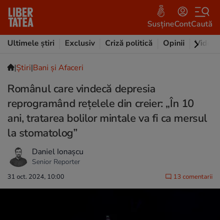
Susține
Cont
Caută
Ultimele știri
Exclusiv
Criză politică
Opinii
Video
|
Ştiri
|
Bani și Afaceri
Românul care vindecă depresia
reprogramând rețelele din creier: „În 10
ani, tratarea bolilor mintale va fi ca mersul
la stomatolog”
Daniel Ionașcu
Senior Reporter
31 oct. 2024, 10:00
13 comentarii