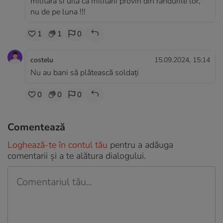
militara si uita ca militarii provin din randurile lor,
nu de pe luna !!!
1
1
0
costelu
15.09.2024, 15:14
Nu au bani să plătească soldați
0
0
0
Comentează
Loghează-te în contul tău
pentru a adăuga
comentarii și a te alătura dialogului.