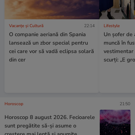
Vacanțe și Cultură
22:14
Lifestyle
O companie aeriană din Spania
Un șofer de 
lansează un zbor special pentru
muncă în fus
cei care vor să vadă eclipsa solară
vestimentar i
din cer
scurți: „E gr
Horoscop
21:50
Horoscop 8 august 2026. Fecioarele
sunt pregătite să-și asume o
creștere mai lentă și anumite