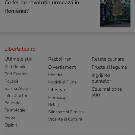
Ce fel de revoluție urmează în
România?
Libertatea.ro
Ultimele știri
Război Iran
Retete culinare
Știri România
Divertisment
Fructe si legume
Știri Externe
Monden
Ingrijirea
plantelor
Politică
Muzică și Filme
Bani și Afaceri
Cele mai citite
Lifestyle
știri
Infrastructura
Horoscop
Educație
Relații
Tehnologie
Sănătate și Fitness
Video
Vacanțe și Cultură
Opinii