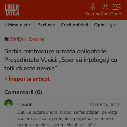
Susține
Cont
Caută
Ultimele știri
Exclusiv
Criză politică
Opinii
Intervi
|
Ştiri
|
Știri Externe
Serbia reintroduce armata obligatorie.
Președintele Vucici: „Sper să înţelegeţi cu
toţii că este nevoie”
« Înapoi la articol
Comentarii
(6)
IulianH6
15.09.2024, 00:21
Dați-le putere unora, si apoi se fac stăpâni pe viața
voastră....ca să le protejati si perpetuati sistemele
perfide, functiile, averile. Halal societăti.