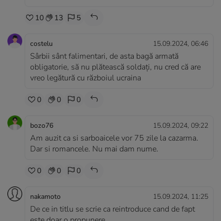
10
13
5
costelu
15.09.2024, 06:46
Sârbii sânt falimentari, de asta bagă armată
obligatorie, să nu plătească soldați, nu cred că are
vreo legătură cu războiul ucraina
0
0
0
bozo76
15.09.2024, 09:22
Am auzit ca si sarboaicele vor 75 zile la cazarma.
Dar si romancele. Nu mai dam nume.
0
0
0
nakamoto
15.09.2024, 11:25
De ce in titlu se scrie ca reintroduce cand de fapt
este doar o propunere.