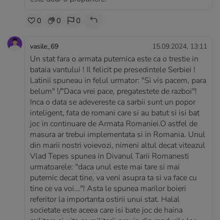
0
0
0
vasile_69
15.09.2024, 13:11
Un stat fara o armata puternica este ca o trestie in
bataia vantului ! Il felicit pe presedintele Serbiei !
Latinii spuneau in felul urmator: "Si vis pacem, para
belum" !/"Daca vrei pace, pregatestete de razboi"!
Inca o data se adevereste ca sarbii sunt un popor
inteligent, fata de romani care si au batut si isi bat
joc in continuare de Armata Romaniei.O astfel de
masura ar trebui implementata si in Romania. Unul
din marii nostri voievozi, nimeni altul decat viteazul
Vlad Tepes spunea in Divanul Tarii Romanesti
urmatoarele: "daca unul este mai tare si mai
puternic decat tine, va veni asupra ta si va face cu
tine ce va voi..."! Asta le spunea marilor boieri
referitor la importanta ostirii unui stat. Halal
societate este aceea care isi bate joc de haina