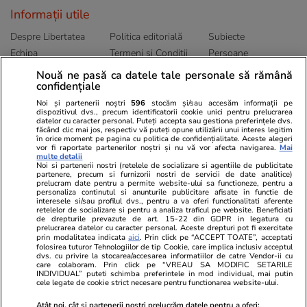
Informații utile
Despre Libertatea
Politica editorială
Subiecte
Echipa
Termeni și Conditii
Persoane
Publicitate
Abonamente
Sitemap
Nouă ne pasă ca datele tale personale să rămână
confidențiale
Politica de
Autori
confidențialitate
Noi și partenerii noștri
596
stocăm și/sau accesăm informații pe
dispozitivul dvs., precum identificatorii cookie unici pentru prelucrarea
datelor cu caracter personal. Puteți accepta sau gestiona preferințele dvs.
Ringier România
făcând clic mai jos, respectiv vă puteți opune utilizării unui interes legitim
în orice moment pe pagina cu politica de confidențialitate. Aceste alegeri
vor fi raportate partenerilor noștri și nu vă vor afecta navigarea.
Mai
Libertatea pentru
ELLE
Locuri de muncă
multe detalii
femei
Noi si partenerii nostri (retelele de socializare si agentiile de publicitate
Gazeta Sporturilor
Imobiliare.ro
partenere, precum si furnizorii nostri de servicii de date analitice)
Unica.ro
prelucram date pentru a permite website-ului sa functioneze, pentru a
Stiri mondene
Jobradar24
personaliza continutul si anunturile publicitare afisate in functie de
Program TV
interesele si/sau profilul dvs., pentru a va oferi functionalitati aferente
Calculator sarcina
Imoradar24
retelelor de socializare si pentru a analiza traficul pe website. Beneficiati
Avantaje
Ajută Copiii
Colecții Libertatea
de drepturile prevazute de art. 15-22 din GDPR in legatura cu
prelucrarea datelor cu caracter personal. Aceste drepturi pot fi exercitate
prin modalitatea indicata
aici
. Prin click pe “ACCEPT TOATE”, acceptati
Pariază responsabil! Decizia ONJN nr. 821/25.09.2025.
folosirea tuturor Tehnologiilor de tip Cookie, care implica inclusiv acceptul
dvs. cu privire la stocarea/accesarea informatiilor de catre Vendor-ii cu
Jocurile de noroc sunt interzise minorilor.
care colaboram. Prin click pe “VREAU SA MODIFIC SETARILE
INDIVIDUAL” puteti schimba preferintele in mod individual, mai putin
cele legate de cookie strict necesare pentru functionarea website-ului.
© 2026 Ringier Romania. Toate drepturile rezervate
Atât noi, cât și partenerii noștri prelucrăm datele pentru a oferi: