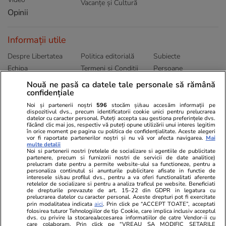
Vacanțe și Cultură
Opinii
Informații utile
Despre Libertatea
Politica editorială
Subiecte
Echipa
Termeni și Conditii
Persoane
Publicitate
Abonamente
Sitemap
Nouă ne pasă ca datele tale personale să rămână
confidențiale
Politica de
Autori
confidențialitate
Noi și partenerii noștri
596
stocăm și/sau accesăm informații pe
dispozitivul dvs., precum identificatorii cookie unici pentru prelucrarea
datelor cu caracter personal. Puteți accepta sau gestiona preferințele dvs.
Ringier România
făcând clic mai jos, respectiv vă puteți opune utilizării unui interes legitim
în orice moment pe pagina cu politica de confidențialitate. Aceste alegeri
vor fi raportate partenerilor noștri și nu vă vor afecta navigarea.
Mai
Libertatea pentru
ELLE
Locuri de muncă
multe detalii
femei
Noi si partenerii nostri (retelele de socializare si agentiile de publicitate
Gazeta Sporturilor
Imobiliare.ro
partenere, precum si furnizorii nostri de servicii de date analitice)
Unica.ro
prelucram date pentru a permite website-ului sa functioneze, pentru a
Stiri mondene
Jobradar24
personaliza continutul si anunturile publicitare afisate in functie de
Program TV
interesele si/sau profilul dvs., pentru a va oferi functionalitati aferente
Calculator sarcina
Imoradar24
retelelor de socializare si pentru a analiza traficul pe website. Beneficiati
Avantaje
Ajută Copiii
Colecții Libertatea
de drepturile prevazute de art. 15-22 din GDPR in legatura cu
prelucrarea datelor cu caracter personal. Aceste drepturi pot fi exercitate
prin modalitatea indicata
aici
. Prin click pe “ACCEPT TOATE”, acceptati
Pariază responsabil! Decizia ONJN nr. 821/25.09.2025.
folosirea tuturor Tehnologiilor de tip Cookie, care implica inclusiv acceptul
dvs. cu privire la stocarea/accesarea informatiilor de catre Vendor-ii cu
Jocurile de noroc sunt interzise minorilor.
care colaboram. Prin click pe “VREAU SA MODIFIC SETARILE