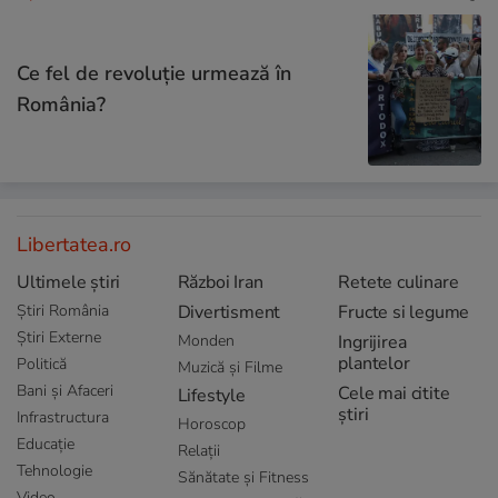
Ce fel de revoluție urmează în
România?
Libertatea.ro
Ultimele știri
Război Iran
Retete culinare
Știri România
Divertisment
Fructe si legume
Știri Externe
Monden
Ingrijirea
plantelor
Politică
Muzică și Filme
Bani și Afaceri
Cele mai citite
Lifestyle
știri
Infrastructura
Horoscop
Educație
Relații
Tehnologie
Sănătate și Fitness
Video