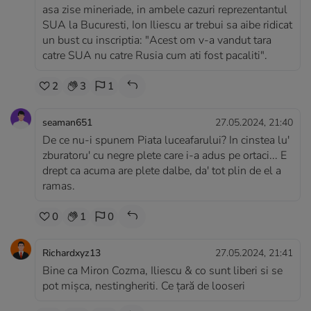
asa zise mineriade, in ambele cazuri reprezentantul
SUA la Bucuresti, Ion Iliescu ar trebui sa aibe ridicat
un bust cu inscriptia: "Acest om v-a vandut tara
catre SUA nu catre Rusia cum ati fost pacaliti".
2
3
1
seaman651
27.05.2024, 21:40
De ce nu-i spunem Piata luceafarului? In cinstea lu'
zburatoru' cu negre plete care i-a adus pe ortaci... E
drept ca acuma are plete dalbe, da' tot plin de el a
ramas.
0
1
0
Richardxyz13
27.05.2024, 21:41
Bine ca Miron Cozma, Iliescu & co sunt liberi si se
pot mișca, nestingheriti. Ce țară de looseri