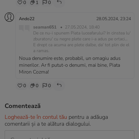
0
1
0
Ando22
28.05.2024, 23:24
seaman651
•
27.05.2024, 18:40
De ce nu-i spunem Piata luceafarului? In cinstea lu'
zburatoru' cu negre plete care i-a adus pe ortaci...
E drept ca acuma are plete dalbe, da' tot plin de el
a ramas.
Noua denumire este, probabil, un omagiu adus
minerilor. Ar fi putut-o denumi, mai bine, Piata
Miron Cozma!
0
0
0
Comentează
Loghează-te în contul tău
pentru a adăuga
comentarii și a te alătura dialogului.