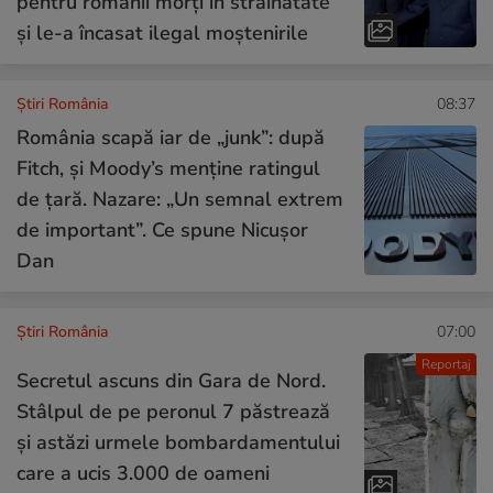
pentru românii morți în străinătate
și le-a încasat ilegal moștenirile
Știri România
08:37
România scapă iar de „junk”: după
Fitch, și Moody’s menține ratingul
de țară. Nazare: „Un semnal extrem
de important”. Ce spune Nicușor
Dan
Știri România
07:00
Reportaj
Secretul ascuns din Gara de Nord.
Stâlpul de pe peronul 7 păstrează
și astăzi urmele bombardamentului
care a ucis 3.000 de oameni