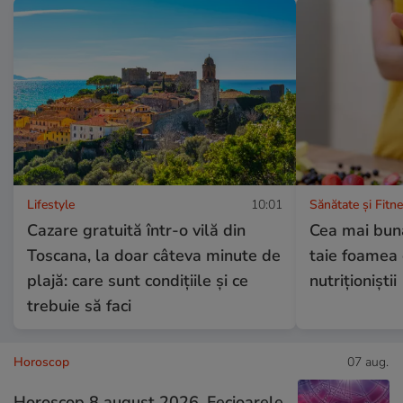
Lifestyle
10:01
Sănătate și Fitn
Cazare gratuită într-o vilă din
Cea mai bună 
Toscana, la doar câteva minute de
taie foamea 
plajă: care sunt condițiile și ce
nutriționiștii
trebuie să faci
Horoscop
07 aug.
Horoscop 8 august 2026. Fecioarele