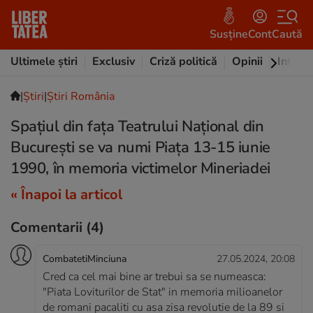
Susține
Cont
Caută
Ultimele știri
Exclusiv
Criză politică
Opinii
Intervi
|
Ştiri
|
Știri România
Spaţiul din faţa Teatrului Naţional din
București se va numi Piața 13-15 iunie
1990, în memoria victimelor Mineriadei
« Înapoi la articol
Comentarii
(4)
CombatetiMinciuna
27.05.2024, 20:08
Cred ca cel mai bine ar trebui sa se numeasca:
"Piata Loviturilor de Stat" in memoria milioanelor
de romani pacaliti cu asa zisa revolutie de la 89 si