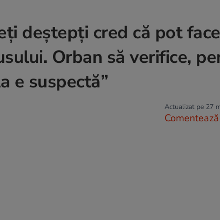
eți deștepți cred că pot fac
sului. Orban să verifice, pe
la e suspectă”
Actualizat pe 27 
Comentează