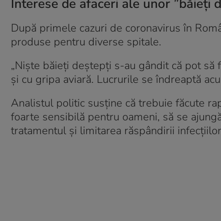
Interese de afaceri ale unor ”băieți
După primele cazuri de coronavirus în Români
produse pentru diverse spitale.
„Niște băieți deștepți s-au gândit că pot să 
și cu gripa aviară. Lucrurile se îndreaptă ac
Analistul politic susține că trebuie făcute ra
foarte sensibilă pentru oameni, să se ajungă 
tratamentul și limitarea răspândirii infecții