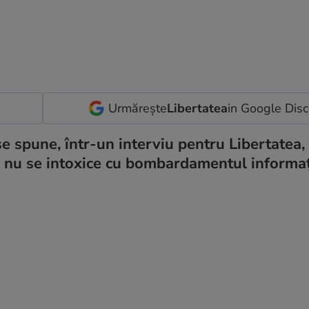
Urmărește
Libertatea
in Google Dis
se spune, într-un interviu pentru Libertatea, 
să nu se intoxice cu bombardamentul informa