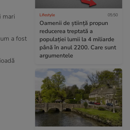
Lifestyle
05:50
i mari
Oamenii de știință propun
reducerea treptată a
cum a fost
populației lumii la 4 miliarde
până în anul 2200. Care sunt
argumentele
rioadă