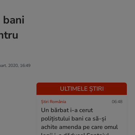
e bani
ntru
mart. 2020, 16:49
ULTIMELE ȘTIRI
Știri România
06:48
Un bărbat i-a cerut
polițistului bani ca să-și
achite amenda pe care omul