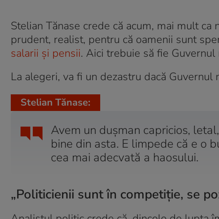
Stelian Tănase crede că acum, mai mult ca ni
prudent, realist, pentru că oamenii sunt sper
salarii și pensii
. Aici trebuie să fie Guvernul
La alegeri, va fi un dezastru dacă Guvernul nu
Stelian Tănase:
Avem un dușman capricios, letal, 
bine din asta. E limpede că e o b
cea mai adecvată a haosului.
„Politicienii sunt în competiție, se p
Analistul politic crede că, dincolo de lupta 