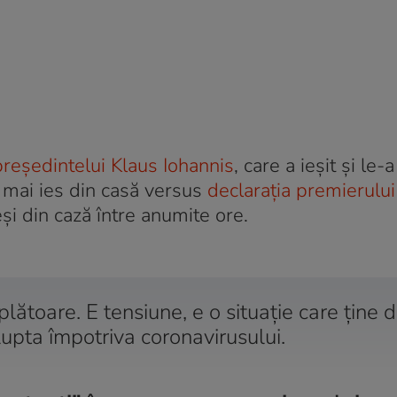
președintelui Klaus Iohannis
, care a ieșit și le-
 mai ies din casă versus
declarația premierulu
eși din cază între anumite ore.
lătoare. E tensiune, e o situație care ține 
 lupta împotriva coronavirusului.