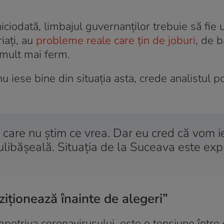
ciodată, limbajul guvernanților trebuie să fie 
iați, au
probleme reale care țin de joburi
, de b
 mult mai ferm.
 iese bine din situația asta, crede analistul pol
care nu știm ce vrea. Dar eu cred că vom ie
ulibășeală. Situația de la Suceava este exp
oziționează înainte de alegeri”
împotriva coronavirusului, este o tensiune între 