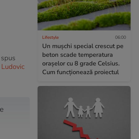
Lifestyle
06:00
Un mușchi special crescut pe
beton scade temperatura
a spus
orașelor cu 8 grade Celsius.
i Ludovic
Cum funcționează proiectul
de