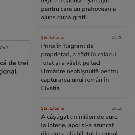
legii i-o dăduse! Șantajul
pentru care un prahovean a
ajuns după gratii
Știri Externe
06:25
Prins în flagrant de
cover
proprietari, a sărit în caiacul
că de trei
furat și a vâslit pe lac!
țional
Urmărire neobișnuită pentru
capturarea unui român în
Elveția
Știri Externe
06:15
A câștigat un milion de euro
la loterie, apoi și-a aruncat
din greșeală biletul la gunoi.