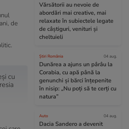
Vărsătorii au nevoie de
abordări mai creative, mai
unul
relaxate în subiectele legate
ani, de
de câștiguri, venituri și
cheltuieli
itic.
Știri România
04 aug.
Dunărea a ajuns un pârâu la
Corabia, cu apă până la
și cu
genunchi și bărci înțepenite
resia
în nisip: „Nu poți să te cerți cu
natura”
Auto
04 aug.
Dacia Sandero a devenit
cei care