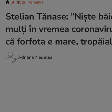
|
Ştiri
|
Știri România
Stelian Tănase: ”Niște băi
mulți în vremea coronaviru
că forfota e mare, tropăia
Adriana Nedelea