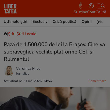
Susține
Cont
Caută
Ultimele știri
Exclusiv
Criză politică
Opinii
Video
|
Ştiri
|
Știri Locale
Pază de 1.500.000 de lei la Brașov. Cine va
supraveghea vechile platforme CET și
Rulmentul
Veronica Micu
Jurnalist
Actualizat pe 21 mai 2026, 14:56
Comentează