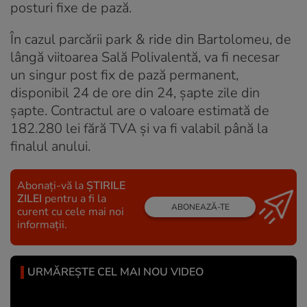
posturi fixe de pază.
În cazul parcării park & ride din Bartolomeu, de
lângă viitoarea Sală Polivalentă, va fi necesar
un singur post fix de pază permanent,
disponibil 24 de ore din 24, șapte zile din
șapte. Contractul are o valoare estimată de
182.280 lei fără TVA și va fi valabil până la
finalul anului.
Abonați-vă la
ȘTIRILE
ZILEI
pentru a fi la
ABONEAZĂ-TE
curent cu cele mai noi
informații.
URMĂREȘTE CEL MAI NOU VIDEO