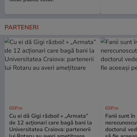
PARTENERI
GSP.ro
GSP.ro
Cu ei dă Gigi război! » „Armata”
Fanii sunt în 
de 12 acționari care bagă bani la
nerecunoscut
Universitatea Craiova: partenerii
doctorul ved
lui Rotaru au averi amețitoare
să fie aceea