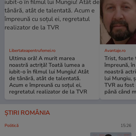
Libertateapentrufemei.ro
Avantaje.ro
Ultima oră! A murit marea
Trist, foarte
noastră actriță! Toată lumea a
împreună, în
iubit-o în filmul lui Mungiu! Atât
noastră actri
de tânără, atât de talentată.
lui Mungiu, ș
Acum e împreună cu soțul ei,
TVR au fost 
regretatul realizator de la TVR
până când mo
ȘTIRI ROMÂNIA
Politică
15:26