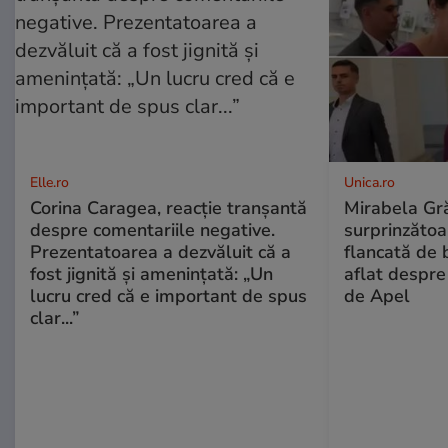
Elle.ro
Unica.ro
Corina Caragea, reacție tranșantă
Mirabela Gră
despre comentariile negative.
surprinzătoar
Prezentatoarea a dezvăluit că a
flancată de 
fost jignită și amenințată: „Un
aflat despre
lucru cred că e important de spus
de Apel
clar...”