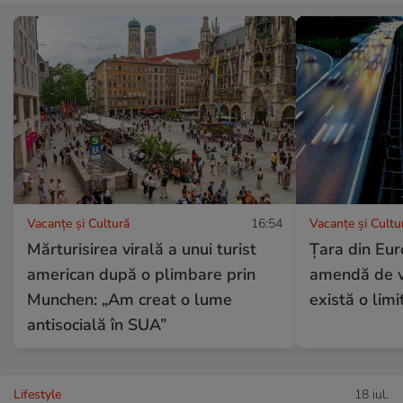
Vacanțe și Cultură
16:54
Vacanțe și Cultu
Mărturisirea virală a unui turist
Țara din Eur
american după o plimbare prin
amendă de vi
Munchen: „Am creat o lume
există o limi
antisocială în SUA”
Lifestyle
18 iul.