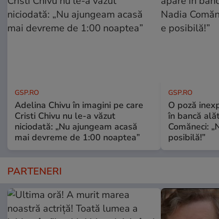
GSP.RO
GSP.RO
Adelina Chivu în imagini pe care
O poză inexp
Cristi Chivu nu le-a văzut
în bancă ală
niciodată: „Nu ajungeam acasă
Comăneci: „N
mai devreme de 1:00 noaptea”
posibilă!”
PARTENERI