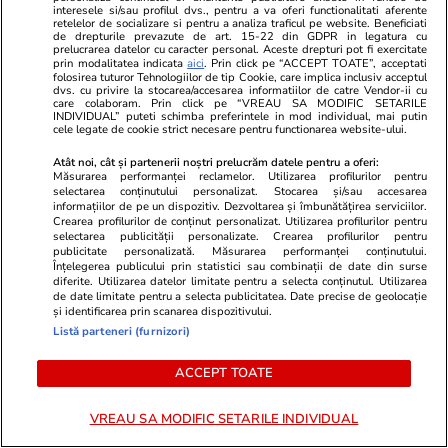
au fost instalate la Aeroportul
interesele si/sau profilul dvs., pentru a va oferi functionalitati aferente
retelelor de socializare si pentru a analiza traficul pe website. Beneficiati
Henri Coandă, în parcarea
de drepturile prevazute de art. 15-22 din GDPR in legatura cu
prelucrarea datelor cu caracter personal. Aceste drepturi pot fi exercitate
terminalului Plecări
prin modalitatea indicata
aici
. Prin click pe “ACCEPT TOATE”, acceptati
folosirea tuturor Tehnologiilor de tip Cookie, care implica inclusiv acceptul
dvs. cu privire la stocarea/accesarea informatiilor de catre Vendor-ii cu
care colaboram. Prin click pe “VREAU SA MODIFIC SETARILE
INDIVIDUAL” puteti schimba preferintele in mod individual, mai putin
Știri România
16:42
cele legate de cookie strict necesare pentru functionarea website-ului.
Curtea de Apel București a
Atât noi, cât și partenerii noștri prelucrăm datele pentru a oferi:
Măsurarea performanței reclamelor. Utilizarea profilurilor pentru
suspendat procedura noii legi a
selectarea conținutului personalizat. Stocarea și/sau accesarea
informațiilor de pe un dispozitiv. Dezvoltarea și îmbunătățirea serviciilor.
salarizării, pusă în transparență
Crearea profilurilor de conținut personalizat. Utilizarea profilurilor pentru
selectarea publicității personalizate. Crearea profilurilor pentru
de Ministerul Muncii. Dragoș
publicitate personalizată. Măsurarea performanței conținutului.
Pîslaru: „Nu produce vreun
Înțelegerea publicului prin statistici sau combinații de date din surse
diferite. Utilizarea datelor limitate pentru a selecta conținutul. Utilizarea
efect”
de date limitate pentru a selecta publicitatea. Date precise de geolocație
și identificarea prin scanarea dispozitivului.
Listă parteneri (furnizori)
Știri România
16:22
ACCEPT TOATE
Ce au descoperit arheologii în
VREAU SA MODIFIC SETARILE INDIVIDUAL
cea mai spectaculoasă etapă a