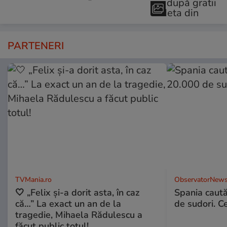
PARTENERI
TVMania.ro
ObservatorNews
🤍 „Felix și-a dorit asta, în caz
Spania caută
că…” La exact un an de la
de sudori. Ce
tragedie, Mihaela Rădulescu a
făcut public totul!