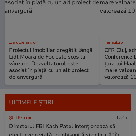
ZiaruldeIasi.ro
Fanatik.ro
Proiectul imobiliar pregătit lângă
CFR Cluj, adv
Lidl Moara de Foc este scos la
Conference L
vânzare. Dezvoltatorul este
țara lui Haal
asociat în piață cu un alt proiect
mare valoare
de anvergură
valorează 10
ULTIMELE ȘTIRI
Știri Externe
17:45
Directorul FBI Kash Patel intenționează să
efectueze o vizită „neobișnuită și delicată” în