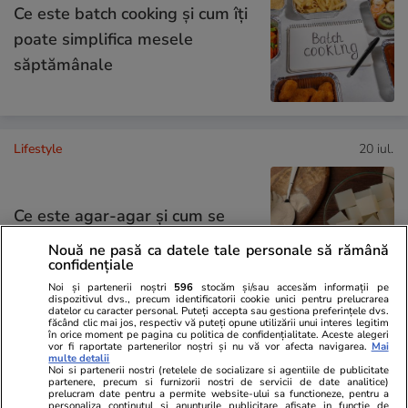
Ce este batch cooking și cum îți
poate simplifica mesele
săptămânale
Lifestyle
20 iul.
Ce este agar-agar și cum se
utilizează
Nouă ne pasă ca datele tale personale să rămână
confidențiale
Noi și partenerii noștri
596
stocăm și/sau accesăm informații pe
dispozitivul dvs., precum identificatorii cookie unici pentru prelucrarea
datelor cu caracter personal. Puteți accepta sau gestiona preferințele dvs.
făcând clic mai jos, respectiv vă puteți opune utilizării unui interes legitim
în orice moment pe pagina cu politica de confidențialitate. Aceste alegeri
Știri România
17:15
vor fi raportate partenerilor noștri și nu vă vor afecta navigarea.
Mai
multe detalii
7 stații de încărcare ultra-
Noi si partenerii nostri (retelele de socializare si agentiile de publicitate
partenere, precum si furnizorii nostri de servicii de date analitice)
rapide pentru mașini electrice
prelucram date pentru a permite website-ului sa functioneze, pentru a
personaliza continutul si anunturile publicitare afisate in functie de