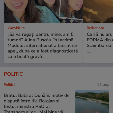
Wowbiz.ro
Redactia.ro
„Să vă rugați pentru mine, am 5
Ce să nu aru
tumori” Alina Pușcău, în lacrimi!
FORMA din c
Modelul internațional a lansat un
Schimbarea l
apel, după ce a fost diagnosticată
....
cu o boală gravă
POLITIC
Politică
06 aug.
Brațul Bala al Dunării, motiv de
dispută între Ilie Bolojan și
fostul ministru PSD al
Transporturilor: „Mai bine vă