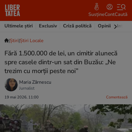
Susține
Cont
Caută
Ultimele știri
Exclusiv
Criză politică
Opinii
Intervi
|
Ştiri
|
Știri Locale
Fără 1.500.000 de lei, un cimitir alunecă
spre casele dintr-un sat din Buzău: „Ne
trezim cu morții peste noi”
Maria Zărnescu
Jurnalist
19 mai 2026, 11:00
Comentează