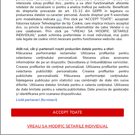
interesele si/sau profilul dvs., pentru a va oferi functionalitati aferente
retelelor de socializare si pentru a analiza traficul pe website. Beneficiati
de drepturile prevazute de art. 15-22 din GDPR in legatura cu
prelucrarea datelor cu caracter personal. Aceste drepturi pot fi exercitate
prin modalitatea indicata
aici
. Prin click pe “ACCEPT TOATE”, acceptati
folosirea tuturor Tehnologiilor de tip Cookie, care implica inclusiv acceptul
dvs. cu privire la stocarea/accesarea informatiilor de catre Vendor-ii cu
care colaboram. Prin click pe “VREAU SA MODIFIC SETARILE
INDIVIDUAL” puteti schimba preferintele in mod individual, mai putin
cele legate de cookie strict necesare pentru functionarea website-ului.
ZiaruldeIasi.ro
Fanatik.ro
Motivul interesant pentru care o
De ce a jucat
Atât noi, cât și partenerii noștri prelucrăm datele pentru a oferi:
elevă din rural cu o medie de top
Analiza lui A
Măsurarea performanței reclamelor. Utilizarea profilurilor pentru
selectarea conținutului personalizat. Stocarea și/sau accesarea
la Evaluarea Națională a ales un
‘Coelhinho’ t
informațiilor de pe un dispozitiv. Dezvoltarea și îmbunătățirea serviciilor.
liceu tehnologic. „Este o
făcut Tromso
Crearea profilurilor de conținut personalizat. Utilizarea profilurilor pentru
selectarea publicității personalizate. Crearea profilurilor pentru
nebuloasă și pentru noi”
publicitate personalizată. Măsurarea performanței conținutului.
Înțelegerea publicului prin statistici sau combinații de date din surse
diferite. Utilizarea datelor limitate pentru a selecta conținutul. Utilizarea
de date limitate pentru a selecta publicitatea. Date precise de geolocație
și identificarea prin scanarea dispozitivului.
ULTIMELE ȘTIRI
Listă parteneri (furnizori)
ACCEPT TOATE
Lifestyle
06 aug.
După 30 de ani de conflicte cu soacra, o
VREAU SA MODIFIC SETARILE INDIVIDUAL
femeie a câștigat disputa, iar mesajul transmis