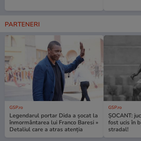
PARTENERI
GSP.ro
GSP.ro
Legendarul portar Dida a șocat la
ȘOCANT: jucă
înmormântarea lui Franco Baresi »
fost ucis în 
Detaliul care a atras atenția
stradal!