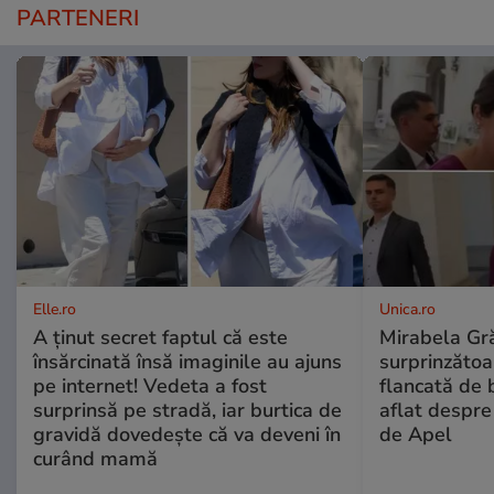
PARTENERI
Elle.ro
Unica.ro
A ținut secret faptul că este
Mirabela Gră
însărcinată însă imaginile au ajuns
surprinzătoar
pe internet! Vedeta a fost
flancată de 
surprinsă pe stradă, iar burtica de
aflat despre
gravidă dovedește că va deveni în
de Apel
curând mamă