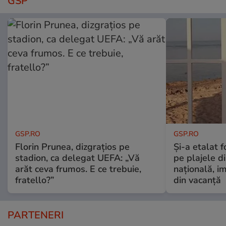
GSP
GSP.RO
GSP.RO
Florin Prunea, dizgrațios pe
Și-a etalat 
stadion, ca delegat UEFA: „Vă
pe plajele d
arăt ceva frumos. E ce trebuie,
națională, i
fratello?”
din vacanță
PARTENERI