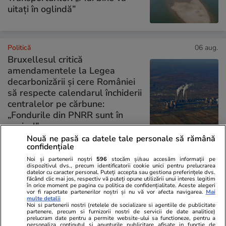
uitați în oglindă”
Politică
06 aug.
Bruxellesul critică
amendamentele la Legea
decarbonizării și cere României
să respecte calendarul închiderii
centralelor pe cărbune:
„Fondurile din PNRR sunt în
pericol”
Nouă ne pasă ca datele tale personale să rămână
confidențiale
PARTENERI
Noi și partenerii noștri
596
stocăm și/sau accesăm informații pe
dispozitivul dvs., precum identificatorii cookie unici pentru prelucrarea
datelor cu caracter personal. Puteți accepta sau gestiona preferințele dvs.
făcând clic mai jos, respectiv vă puteți opune utilizării unui interes legitim
în orice moment pe pagina cu politica de confidențialitate. Aceste alegeri
vor fi raportate partenerilor noștri și nu vă vor afecta navigarea.
Mai
multe detalii
Noi si partenerii nostri (retelele de socializare si agentiile de publicitate
partenere, precum si furnizorii nostri de servicii de date analitice)
prelucram date pentru a permite website-ului sa functioneze, pentru a
personaliza continutul si anunturile publicitare afisate in functie de