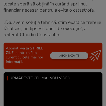
locale speră să obțină în curând sprijinul
financiar necesar pentru a evita o catastrofă.
„Da, avem soluția tehnică, știm exact ce trebuie
făcut aici, ne lipsesc banii de execuție”, a
reiterat Claudiu Constantin.
Abonați-vă la
ȘTIRILE
ZILEI
pentru a fi la
ABONEAZĂ-TE
curent cu cele mai noi
informații.
URMĂREȘTE CEL MAI NOU VIDEO