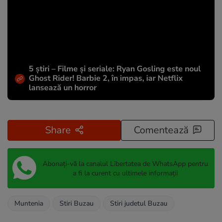
5 știri – Filme și seriale: Ryan Gosling este noul
Ghost Rider! Barbie 2, în impas, iar Netflix
lansează un horror
Share
Comentează
Abonați-vă la canalul Libertatea de WhatsApp pentru
a fi la curent cu ultimele informații
Muntenia
Stiri Buzau
Stiri judetul Buzau