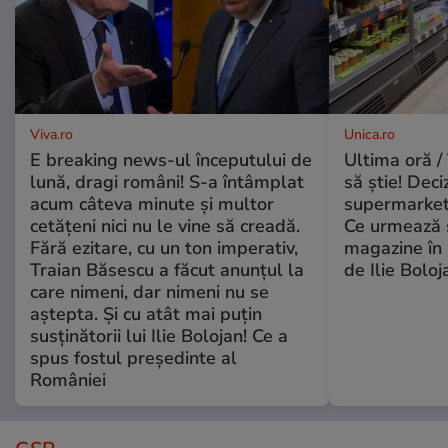
Viva.ro
Unica.ro
E breaking news-ul începutului de
Ultima oră / 
lună, dragi români! S-a întâmplat
să știe! Deci
acum câteva minute și multor
supermarketu
cetățeni nici nu le vine să creadă.
Ce urmează s
Fără ezitare, cu un ton imperativ,
magazine în 
Traian Băsescu a făcut anunțul la
de Ilie Boloj
care nimeni, dar nimeni nu se
aștepta. Și cu atât mai puțin
susținătorii lui Ilie Bolojan! Ce a
spus fostul președinte al
României