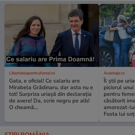
Libertateapentrufemei.ro
Avantaje.ro
Gata, e oficial! Ce salariu are
Îl știi pe ur
Mirabela Grădinaru, dar asta nu e
piciorul unui
tot! Surpriza uriașă din declarația
pentru femei
de avere! Da, scrie negru pe alb!
căsătorit ime
O cheamă…
amorezat-lul
Fosta lui soț
ȘTIRI ROMÂNIA