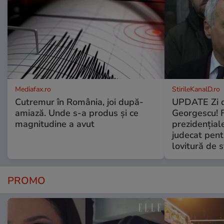
Mediafax.ro
StirileKanalD.ro
Cutremur în România, joi după-
UPDATE Zi d
amiază. Unde s-a produs și ce
Georgescu! F
magnitudine a avut
prezidențiale
judecat pent
lovitură de s
PROMO