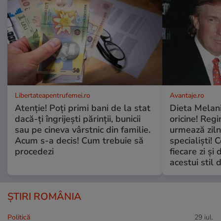
Libertateapentrufemei.ro
Avantaje.ro
Atenție! Poți primi bani de la stat
Dieta Melan
dacă-ți îngrijești părinții, bunicii
oricine! Regi
sau pe cineva vârstnic din familie.
urmează zilni
Acum s-a decis! Cum trebuie să
specialiști! 
procedezi
fiecare zi și 
acestui stil 
ȘTIRI ROMÂNIA
Politică
29 iul.