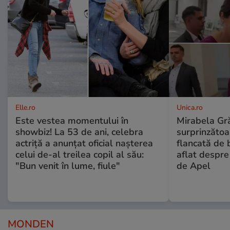
Elle.ro
Unica.ro
Este vestea momentului în
Mirabela Gră
showbiz! La 53 de ani, celebra
surprinzătoar
actriță a anunțat oficial nașterea
flancată de 
celui de-al treilea copil al său:
aflat despre
"Bun venit în lume, fiule"
de Apel
MONDEN