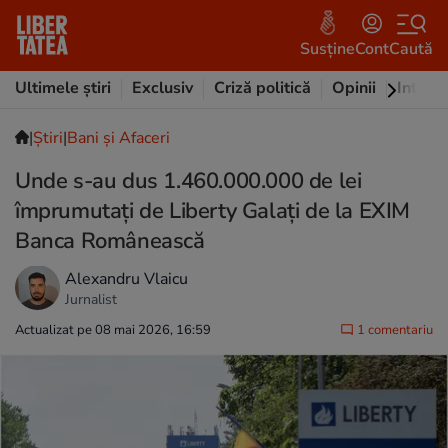
Susține
Cont
Caută
Ultimele știri
Exclusiv
Criză politică
Opinii
Intervi
|
Ştiri
|
Bani și Afaceri
Unde s-au dus 1.460.000.000 de lei
împrumutați de Liberty Galați de la EXIM
Banca Românească
Alexandru Vlaicu
Jurnalist
Actualizat pe 08 mai 2026, 16:59
1 comentariu