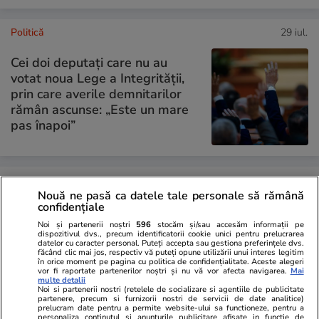
Politică
29 iul.
Cei doi deputați care nu au
votat noua Lege a Integrității,
prin care averile demnitarilor
rămân ascunse: „Este un mare
pas înapoi”
PARTENERI
Nouă ne pasă ca datele tale personale să rămână
confidențiale
Noi și partenerii noștri
596
stocăm și/sau accesăm informații pe
dispozitivul dvs., precum identificatorii cookie unici pentru prelucrarea
datelor cu caracter personal. Puteți accepta sau gestiona preferințele dvs.
făcând clic mai jos, respectiv vă puteți opune utilizării unui interes legitim
în orice moment pe pagina cu politica de confidențialitate. Aceste alegeri
vor fi raportate partenerilor noștri și nu vă vor afecta navigarea.
Mai
multe detalii
Noi si partenerii nostri (retelele de socializare si agentiile de publicitate
partenere, precum si furnizorii nostri de servicii de date analitice)
prelucram date pentru a permite website-ului sa functioneze, pentru a
personaliza continutul si anunturile publicitare afisate in functie de