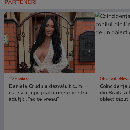
PARTENERI
TVMania.ro
ObservatorNews
Daniela Crudu a dezvăluit cum
Coincidența d
este viața pe platformele pentru
din Brăila a 
adulți: „Fac ce vreau”
obiect căzut 