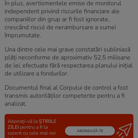
În plus, avertismentele emise de monitorul
independent privind riscurile financiare ale
companiilor din grup ar fi fost ignorate,
crescând riscul de nerambursare a sumei
împrumutate.
Una dintre cele mai grave constatări subliniază
plăți neconforme de aproximativ 52,5 milioane
de lei, efectuate fără respectarea planului inițial
de utilizare a fondurilor.
Documentul final al Corpului de control a fost
transmis autorităților competente pentru a fi
analizat.
Abonați-vă la
ȘTIRILE
ZILEI
pentru a fi la
ABONEAZĂ-TE
curent cu cele mai noi