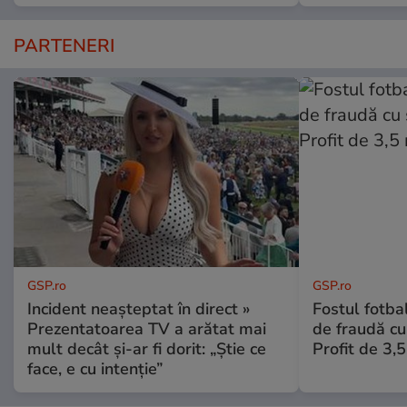
PARTENERI
GSP.ro
GSP.ro
Incident neașteptat în direct »
Fostul fotba
Prezentatoarea TV a arătat mai
de fraudă cu 
mult decât și-ar fi dorit: „Știe ce
Profit de 3,
face, e cu intenție”