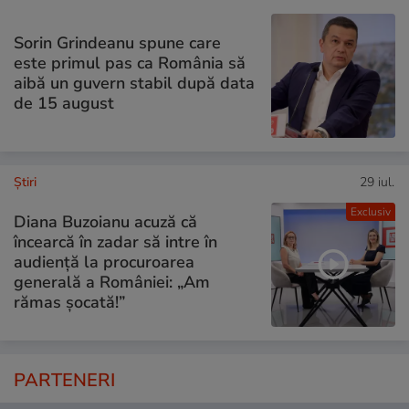
Sorin Grindeanu spune care
este primul pas ca România să
aibă un guvern stabil după data
de 15 august
Ştiri
29 iul.
Exclusiv
Diana Buzoianu acuză că
încearcă în zadar să intre în
audiență la procuroarea
generală a României: „Am
rămas șocată!”
PARTENERI