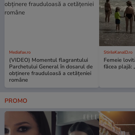
Mediafax.ro
StirileKanalD.ro
(VIDEO) Momentul flagrantului
Femeie lovit
Parchetului General în dosarul de
făcea plajă: „
obținere frauduloasă a cetățeniei
române
PROMO