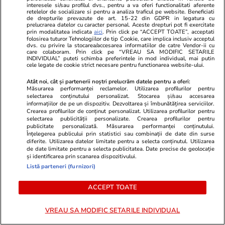
interesele si/sau profilul dvs., pentru a va oferi functionalitati aferente
retelelor de socializare si pentru a analiza traficul pe website. Beneficiati
de drepturile prevazute de art. 15-22 din GDPR in legatura cu
prelucrarea datelor cu caracter personal. Aceste drepturi pot fi exercitate
prin modalitatea indicata
aici
. Prin click pe “ACCEPT TOATE”, acceptati
ZiaruldeIasi.ro
Fanatik.ro
folosirea tuturor Tehnologiilor de tip Cookie, care implica inclusiv acceptul
dvs. cu privire la stocarea/accesarea informatiilor de catre Vendor-ii cu
Delta urbană de la Iași ar urma
Încasări reco
care colaboram. Prin click pe “VREAU SA MODIFIC SETARILE
INDIVIDUAL” puteti schimba preferintele in mod individual, mai putin
să dreneze 36,5 milioane de lei.
Craiova dup
cele legate de cookie strict necesare pentru functionarea website-ului.
Studiul de fezabilitate este gata,
complet din 
Atât noi, cât și partenerii noștri prelucrăm datele pentru a oferi:
iar consilierii locali sunt chemați
bilete vându
Măsurarea performanței reclamelor. Utilizarea profilurilor pentru
să aprobe investiția
selectarea conținutului personalizat. Stocarea și/sau accesarea
informațiilor de pe un dispozitiv. Dezvoltarea și îmbunătățirea serviciilor.
Crearea profilurilor de conținut personalizat. Utilizarea profilurilor pentru
selectarea publicității personalizate. Crearea profilurilor pentru
publicitate personalizată. Măsurarea performanței conținutului.
Înțelegerea publicului prin statistici sau combinații de date din surse
ULTIMELE ȘTIRI
diferite. Utilizarea datelor limitate pentru a selecta conținutul. Utilizarea
de date limitate pentru a selecta publicitatea. Date precise de geolocație
și identificarea prin scanarea dispozitivului.
Știri Locale
29 iul.
Listă parteneri (furnizori)
O femeie a rămas încarcerată în mașina lovită
ACCEPT TOATE
de trenul Timișoara-Mangalia şi a fost
resuscitată
VREAU SA MODIFIC SETARILE INDIVIDUAL