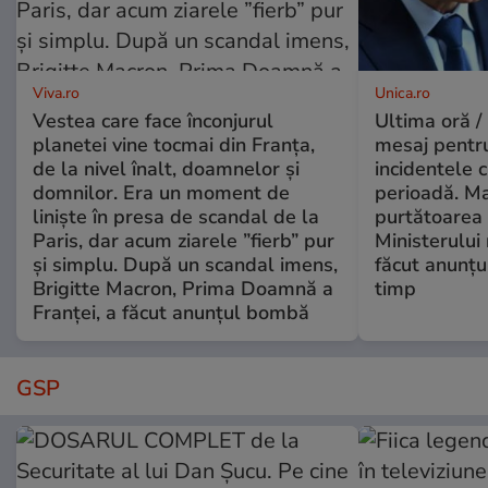
Viva.ro
Unica.ro
Vestea care face înconjurul
Ultima oră /
planetei vine tocmai din Franța,
mesaj pentr
de la nivel înalt, doamnelor și
incidentele 
domnilor. Era un moment de
perioadă. Ma
liniște în presa de scandal de la
purtătoarea 
Paris, dar acum ziarele ”fierb” pur
Ministerului
și simplu. După un scandal imens,
făcut anunțu
Brigitte Macron, Prima Doamnă a
timp
Franței, a făcut anunțul bombă
GSP