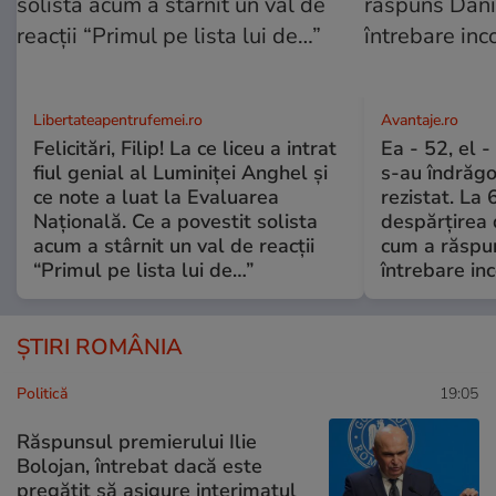
Libertateapentrufemei.ro
Avantaje.ro
Felicitări, Filip! La ce liceu a intrat
Ea - 52, el 
fiul genial al Luminiței Anghel și
s-au îndrăgos
ce note a luat la Evaluarea
rezistat. La 
Națională. Ce a povestit solista
despărțirea 
acum a stârnit un val de reacții
cum a răspu
“Primul pe lista lui de…”
întrebare i
ȘTIRI ROMÂNIA
Politică
19:05
Răspunsul premierului Ilie
Bolojan, întrebat dacă este
pregătit să asigure interimatul