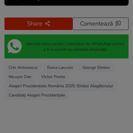
Share
Comentează
Abonați-vă la canalul Libertatea de WhatsApp pentru
a fi la curent cu ultimele informații
Crin Antonescu
Elena Lasconi
George Simion
Nicușor Dan
Victor Ponta
Alegeri Prezidențiale România 2025: Ghidul Alegătorului
Candidați Alegeri Prezidențiale