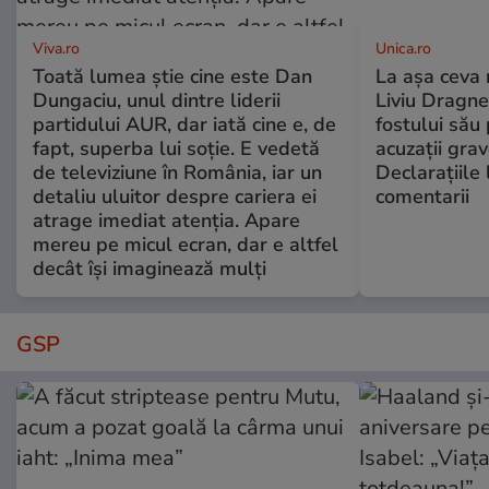
Viva.ro
Unica.ro
Toată lumea știe cine este Dan
La așa ceva 
Dungaciu, unul dintre liderii
Liviu Dragne
partidului AUR, dar iată cine e, de
fostului său 
fapt, superba lui soție. E vedetă
acuzații grav
de televiziune în România, iar un
Declarațiile 
detaliu uluitor despre cariera ei
comentarii
atrage imediat atenția. Apare
mereu pe micul ecran, dar e altfel
decât își imaginează mulți
GSP