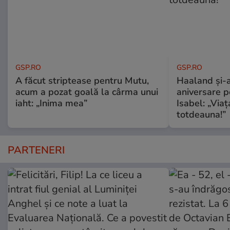
GSP.RO
GSP.RO
A făcut striptease pentru Mutu,
Haaland și-a
acum a pozat goală la cârma unui
aniversare pe
iaht: „Inima mea”
Isabel: „Via
totdeauna!”
PARTENERI