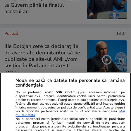
la Guvern până la finalul
acestui an
Politică
18:37
Ilie Bolojan cere ca declarațiile
de avere ale demnitarilor să fie
publicate pe site-ul ANI: „Vom
susține în Parlament acest
lucru”
Nouă ne pasă ca datele tale personale să rămână
confidențiale
Noi și partenerii noștri
596
stocăm și/sau accesăm informații pe
PARTENERI
dispozitivul dvs., precum identificatorii cookie unici pentru prelucrarea
datelor cu caracter personal. Puteți accepta sau gestiona preferințele dvs.
făcând clic mai jos, respectiv vă puteți opune utilizării unui interes legitim
în orice moment pe pagina cu politica de confidențialitate. Aceste alegeri
vor fi raportate partenerilor noștri și nu vă vor afecta navigarea.
Mai
multe detalii
Noi si partenerii nostri (retelele de socializare si agentiile de publicitate
partenere, precum si furnizorii nostri de servicii de date analitice)
prelucram date pentru a permite website-ului sa functioneze, pentru a
personaliza continutul si anunturile publicitare afisate in functie de