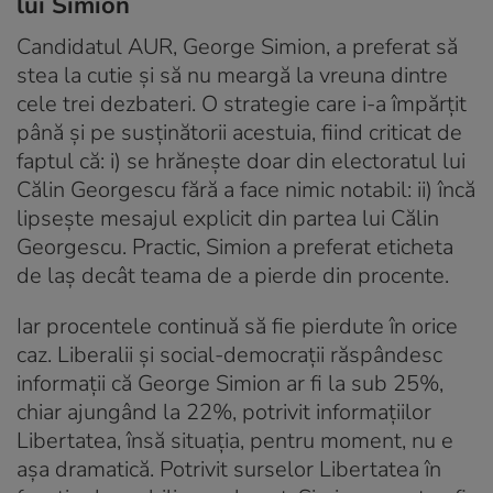
lui Simion
Candidatul AUR, George Simion, a preferat să
stea la cutie și să nu meargă la vreuna dintre
cele trei dezbateri. O strategie care i-a împărțit
până și pe susținătorii acestuia, fiind criticat de
faptul că: i) se hrănește doar din electoratul lui
Călin Georgescu fără a face nimic notabil: ii) încă
lipsește mesajul explicit din partea lui Călin
Georgescu. Practic, Simion a preferat eticheta
de laș decât teama de a pierde din procente.
Iar procentele continuă să fie pierdute în orice
caz. Liberalii și social-democrații răspândesc
informații că George Simion ar fi la sub 25%,
chiar ajungând la 22%, potrivit informațiilor
Libertatea, însă situația, pentru moment, nu e
așa dramatică. Potrivit surselor Libertatea în