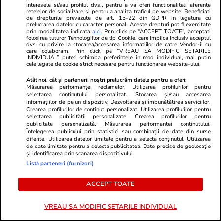
interesele si/sau profilul dvs., pentru a va oferi functionalitati aferente
retelelor de socializare si pentru a analiza traficul pe website. Beneficiati
de drepturile prevazute de art. 15-22 din GDPR in legatura cu
prelucrarea datelor cu caracter personal. Aceste drepturi pot fi exercitate
prin modalitatea indicata
aici
. Prin click pe “ACCEPT TOATE”, acceptati
folosirea tuturor Tehnologiilor de tip Cookie, care implica inclusiv acceptul
dvs. cu privire la stocarea/accesarea informatiilor de catre Vendor-ii cu
care colaboram. Prin click pe “VREAU SA MODIFIC SETARILE
INDIVIDUAL” puteti schimba preferintele in mod individual, mai putin
cele legate de cookie strict necesare pentru functionarea website-ului.
Adevarul.ro
Fanatik.ro
Atât noi, cât și partenerii noștri prelucrăm datele pentru a oferi:
Reportaj în Ungaria de Est,
Antrenor cu
Măsurarea performanței reclamelor. Utilizarea profilurilor pentru
paradisul cultural și acvatic de la
Adversarul l
selectarea conținutului personalizat. Stocarea și/sau accesarea
informațiilor de pe un dispozitiv. Dezvoltarea și îmbunătățirea serviciilor.
granița României. Cât costă un
adevărat pac
Crearea profilurilor de conținut personalizat. Utilizarea profilurilor pentru
sejur în tărâmul cetăților și băilor
selectarea publicității personalizate. Crearea profilurilor pentru
publicitate personalizată. Măsurarea performanței conținutului.
termale
Înțelegerea publicului prin statistici sau combinații de date din surse
diferite. Utilizarea datelor limitate pentru a selecta conținutul. Utilizarea
de date limitate pentru a selecta publicitatea. Date precise de geolocație
și identificarea prin scanarea dispozitivului.
PARTENERI
Listă parteneri (furnizori)
ACCEPT TOATE
VREAU SA MODIFIC SETARILE INDIVIDUAL