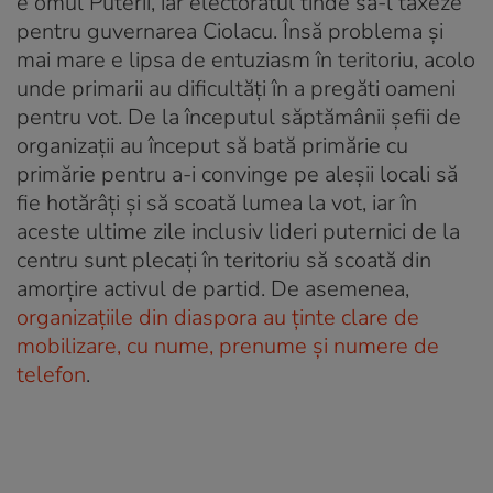
e omul Puterii, iar electoratul tinde să-l taxeze
pentru guvernarea Ciolacu. Însă problema și
mai mare e lipsa de entuziasm în teritoriu, acolo
unde primarii au dificultăți în a pregăti oameni
pentru vot. De la începutul săptămânii șefii de
organizații au început să bată primărie cu
primărie pentru a-i convinge pe aleșii locali să
fie hotărâți și să scoată lumea la vot, iar în
aceste ultime zile inclusiv lideri puternici de la
centru sunt plecați în teritoriu să scoată din
amorțire activul de partid. De asemenea,
organizațiile din diaspora au ținte clare de
mobilizare, cu nume, prenume și numere de
telefon
.