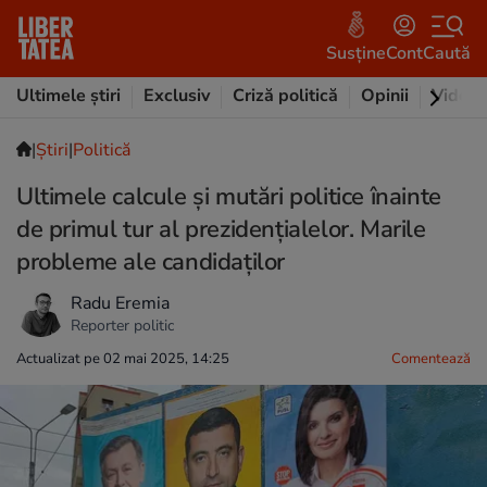
Susține
Cont
Caută
Ultimele știri
Exclusiv
Criză politică
Opinii
Video
|
Ştiri
|
Politică
Ultimele calcule și mutări politice înainte
de primul tur al prezidențialelor. Marile
probleme ale candidaților
Radu Eremia
Reporter politic
Actualizat pe 02 mai 2025, 14:25
Comentează