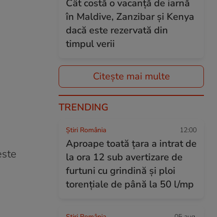
Cât costă o vacanță de iarnă
în Maldive, Zanzibar și Kenya
dacă este rezervată din
timpul verii
Citește mai multe
TRENDING
Știri România
12:00
Aproape toată țara a intrat de
este
la ora 12 sub avertizare de
furtuni cu grindină și ploi
torențiale de până la 50 l/mp
Știri România
05 aug.