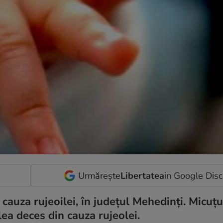
Urmărește
Libertatea
in Google Dis
 cauza rujeoilei, în județul Mehedinți. Micuțu
lea deces din cauza rujeolei.