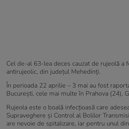
Cel de-al 63-lea deces cauzat de rujeolă a fo
antirujeolic, din judeţul Mehedinţi.
În perioada 22 aprilie – 3 mai au fost raport
Bucureşti, cele mai multe în Prahova (24), G
Rujeola este o boală infecţioasă care adesea 
Supraveghere şi Control al Bolilor Transmis
are nevoie de spitalizare, iar pentru unul di