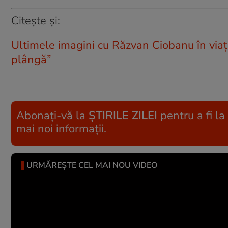
Citește și:
Ultimele imagini cu Răzvan Ciobanu în viață
plângă”
Abonați-vă la
ȘTIRILE ZILEI
pentru a fi la
mai noi informații.
URMĂREȘTE CEL MAI NOU VIDEO