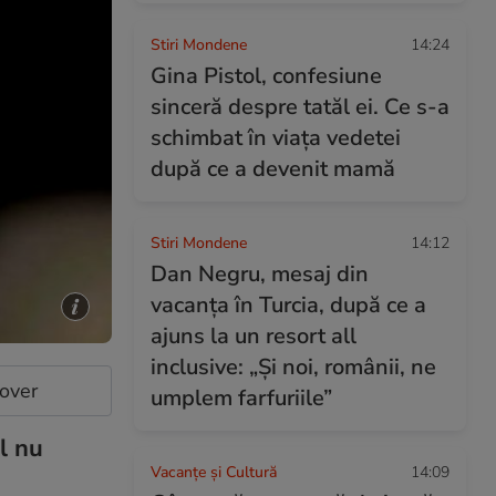
Stiri Mondene
14:24
Gina Pistol, confesiune
sinceră despre tatăl ei. Ce s-a
schimbat în viața vedetei
după ce a devenit mamă
Stiri Mondene
14:12
Dan Negru, mesaj din
vacanța în Turcia, după ce a
ajuns la un resort all
inclusive: „Și noi, românii, ne
cover
umplem farfuriile”
l nu
Vacanțe și Cultură
14:09