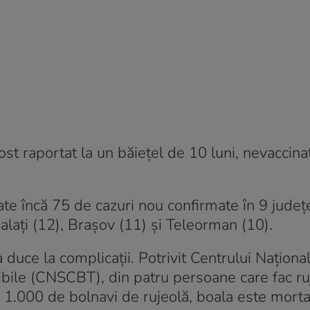
st raportat la un băieţel de 10 luni, nevaccina
ate încă 75 de cazuri nou confirmate în 9 judeţe
alaţi (12), Braşov (11) şi Teleorman (10).
duce la complicaţii. Potrivit Centrului Naţiona
ibile (CNSCBT), din patru persoane care fac ru
n 1.000 de bolnavi de rujeolă, boala este morta