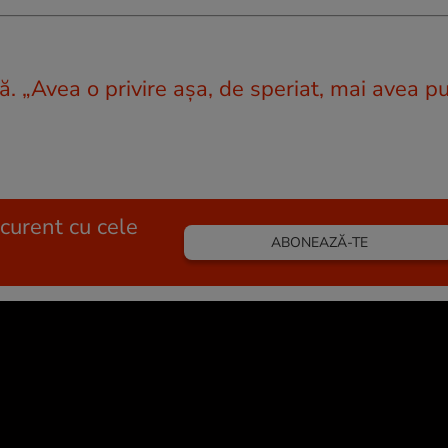
. „Avea o privire aşa, de speriat, mai avea pu
 curent cu cele
ABONEAZĂ-TE