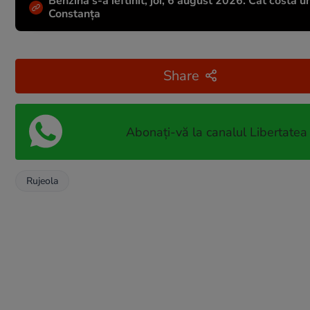
Benzina s-a ieftinit, joi, 6 august 2026. Cât costă u
Constanța
Share
Abonați-vă la canalul Libertatea
Rujeola