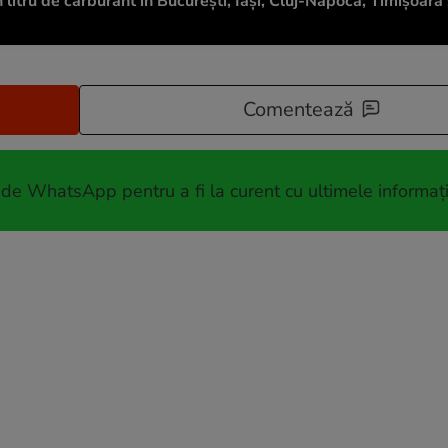
n litru de carburant în București, Iași, Cluj-Napoca, Timișoara 
Comentează
 de WhatsApp pentru a fi la curent cu ultimele informați