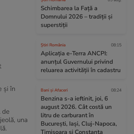
Schimbarea la Față a
Domnului 2026 – tradiții și
superstiții
Știri România
08:15
Aplicația e-Terra ANCPI:
anunțul Guvernului privind
t
reluarea activității în cadastru
 şi în
Bani și Afaceri
08:24
Benzina s-a ieftinit, joi, 6
august 2026. Cât costă un
l de
litru de carburant în
jeolă, una
București, Iași, Cluj-Napoca,
lă.
Timișoara și Constanța