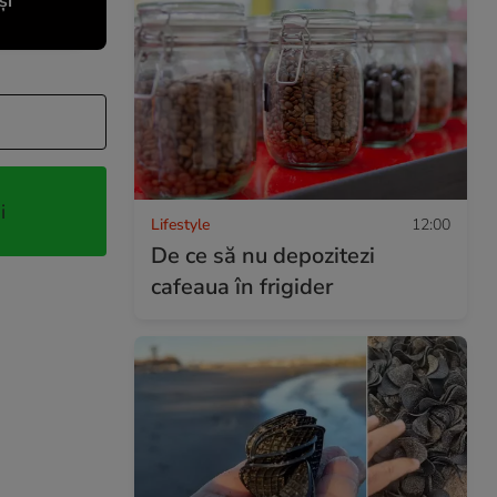
și
i
Lifestyle
12:00
De ce să nu depozitezi
cafeaua în frigider