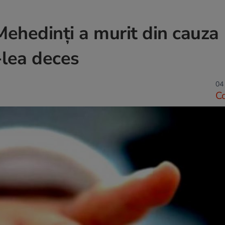
Mehedinți a murit din cauza
-lea deces
04
C