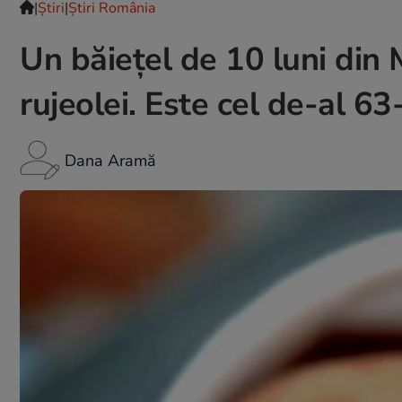
|
Ştiri
|
Știri România
Un băiețel de 10 luni din 
rujeolei. Este cel de-al 63
Dana Aramă