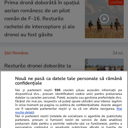
Prima dronă doborâtă în spațiul
LiveText
aerian românesc de un pilot
român de F-16. Resturile
rachetei de interceptare și ale
dronei au fost găsite
Știri România
24 iul.
Resturile dronei doborâte la
Padina, județul Buzău și ale
Nouă ne pasă ca datele tale personale să rămână
rachetei aer-aer care a
confidențiale
interceptat-o au fost găsite
Noi și partenerii noștri
596
stocăm și/sau accesăm informații pe
dispozitivul dvs., precum identificatorii cookie unici pentru prelucrarea
datelor cu caracter personal. Puteți accepta sau gestiona preferințele dvs.
făcând clic mai jos, respectiv vă puteți opune utilizării unui interes legitim
în orice moment pe pagina cu politica de confidențialitate. Aceste alegeri
vor fi raportate partenerilor noștri și nu vă vor afecta navigarea.
Mai
Știri România
24 iul.
multe detalii
Noi si partenerii nostri (retelele de socializare si agentiile de publicitate
Bustul lui Adrian Păunescu din
partenere, precum si furnizorii nostri de servicii de date analitice)
prelucram date pentru a permite website-ului sa functioneze, pentru a
personaliza continutul si anunturile publicitare afisate in functie de