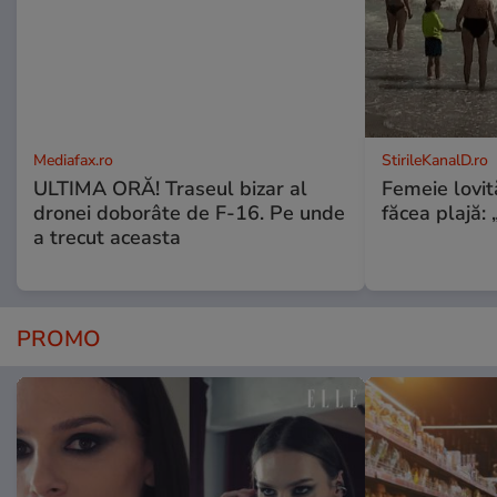
Mediafax.ro
StirileKanalD.ro
ULTIMA ORĂ! Traseul bizar al
Femeie lovit
dronei doborâte de F-16. Pe unde
făcea plajă: „
a trecut aceasta
PROMO