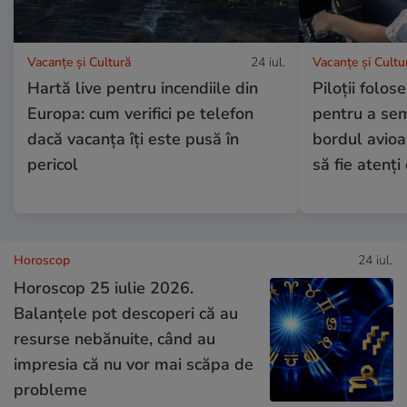
Vacanțe și Cultură
24 iul.
Vacanțe și Cultu
Hartă live pentru incendiile din
Piloții folos
Europa: cum verifici pe telefon
pentru a se
dacă vacanța îți este pusă în
bordul avioa
pericol
să fie atenți 
Horoscop
24 iul.
Horoscop 25 iulie 2026.
Balanțele pot descoperi că au
resurse nebănuite, când au
impresia că nu vor mai scăpa de
probleme