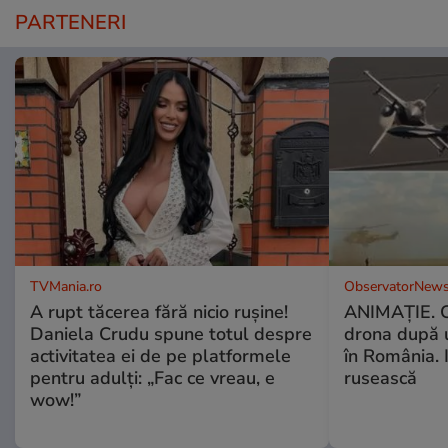
PARTENERI
TVMania.ro
ObservatorNews
A rupt tăcerea fără nicio rușine!
ANIMAŢIE. C
Daniela Crudu spune totul despre
drona după 
activitatea ei de pe platformele
în România. In
pentru adulți: „Fac ce vreau, e
rusească
wow!”