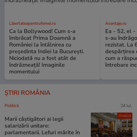
Libertateapentrufemei.ro
Avantaje.ro
Ca la Bollywood! Cum s-a
Ea - 52, el 
îmbrăcat Prima Doamnă a
s-au îndrăgos
României la întâlnirea cu
rezistat. La 
președinta Indiei la București.
despărțirea 
Niciodată nu a fost atât de
cum a răspu
îndrăzneață! Imaginile
întrebare i
momentului
ȘTIRI ROMÂNIA
Politică
24 iul.
Analiză
Marii câștigători ai legii
salarizării unitare:
parlamentarii. Lefuri mărite în