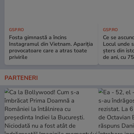
GSP.RO
GSP.RO
Fosta gimnastă a încins
Ce se ascund
Instagramul din Vietnam. Apariția
Locul unde s-
provocatoare care a atras toate
șters din ist
privirile
de ani, cu 7
PARTENERI