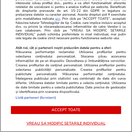
Parcul Grădina Icoanei ar putea
interesele si/sau profilul dvs., pentru a va oferi functionalitati aferente
retelelor de socializare si pentru a analiza traficul pe website. Beneficiati
fi retras. Motivele din spatele
de drepturile prevazute de art. 15-22 din GDPR in legatura cu
prelucrarea datelor cu caracter personal. Aceste drepturi pot fi exercitate
solicitării Institutului de
prin modalitatea indicata
aici
. Prin click pe “ACCEPT TOATE”, acceptati
folosirea tuturor Tehnologiilor de tip Cookie, care implica inclusiv acceptul
Investigare a Crimelor
dvs. cu privire la stocarea/accesarea informatiilor de catre Vendor-ii cu
care colaboram. Prin click pe “VREAU SA MODIFIC SETARILE
Comunismului
INDIVIDUAL” puteti schimba preferintele in mod individual, mai putin
cele legate de cookie strict necesare pentru functionarea website-ului.
Atât noi, cât și partenerii noștri prelucrăm datele pentru a oferi:
Opinii
24 iul.
Măsurarea performanței reclamelor. Utilizarea profilurilor pentru
selectarea conținutului personalizat. Stocarea și/sau accesarea
informațiilor de pe un dispozitiv. Dezvoltarea și îmbunătățirea serviciilor.
Crearea profilurilor de conținut personalizat. Utilizarea profilurilor pentru
Inteligența artificială va
selectarea publicității personalizate. Crearea profilurilor pentru
publicitate personalizată. Măsurarea performanței conținutului.
remodela economia mondială și
Înțelegerea publicului prin statistici sau combinații de date din surse
diferite. Utilizarea datelor limitate pentru a selecta conținutul. Utilizarea
politica monetară
de date limitate pentru a selecta publicitatea. Date precise de geolocație
și identificarea prin scanarea dispozitivului.
Listă parteneri (furnizori)
ACCEPT TOATE
Opinii
24 iul.
VREAU SA MODIFIC SETARILE INDIVIDUAL