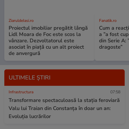
ZiaruldeIasi.ro
Fanatik.ro
Proiectul imobiliar pregătit lângă
Cum a reacți
Lidl Moara de Foc este scos la
a ”a fost cup
vânzare. Dezvoltatorul este
din Serie A: 
asociat în piață cu un alt proiect
dragoste”
de anvergură
ULTIMELE ȘTIRI
Infrastructura
07:58
Transformare spectaculoasă la stația feroviară
Valu lui Traian din Constanța în doar un an:
Evoluția lucrărilor