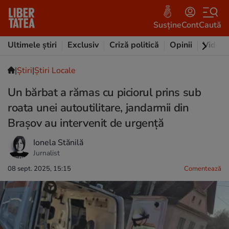
Susține
Cont
Caută
Ultimele știri
Exclusiv
Criză politică
Opinii
Video
|
Ştiri
|
Știri Locale
Un bărbat a rămas cu piciorul prins sub
roata unei autoutilitare, jandarmii din
Brașov au intervenit de urgență
Ionela Stănilă
Jurnalist
08 sept. 2025, 15:15
Comentează