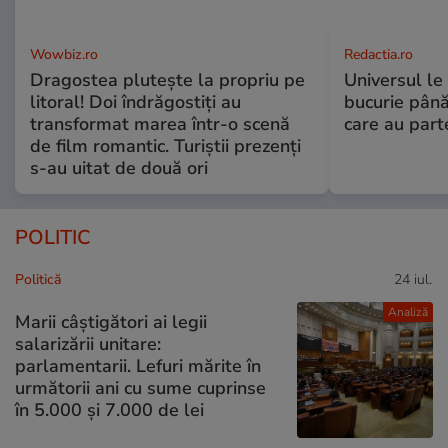
Wowbiz.ro
Redactia.ro
Dragostea plutește la propriu pe
Universul le
litoral! Doi îndrăgostiți au
bucurie până
transformat marea într-o scenă
care au part
de film romantic. Turiștii prezenți
s-au uitat de două ori
POLITIC
Politică
24 iul.
Analiză
Marii câștigători ai legii
salarizării unitare:
parlamentarii. Lefuri mărite în
următorii ani cu sume cuprinse
în 5.000 și 7.000 de lei