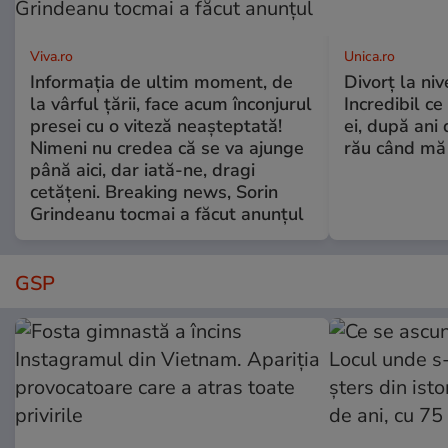
Viva.ro
Unica.ro
Informația de ultim moment, de
Divorț la nive
la vârful țării, face acum înconjurul
Incredibil ce
presei cu o viteză neașteptată!
ei, după ani 
Nimeni nu credea că se va ajunge
rău când mă
până aici, dar iată-ne, dragi
cetățeni. Breaking news, Sorin
Grindeanu tocmai a făcut anunțul
GSP