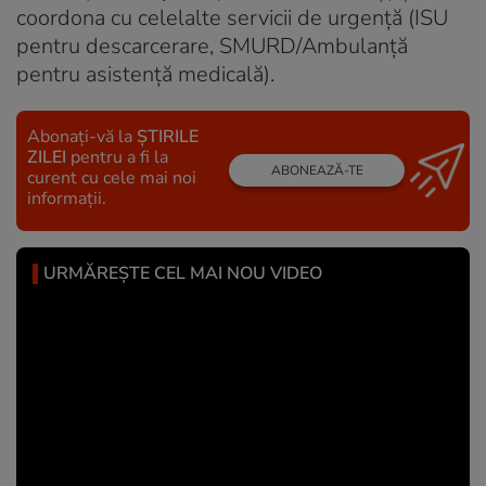
coordona cu celelalte servicii de urgență (ISU
pentru descarcerare, SMURD/Ambulanță
pentru asistență medicală).
Abonați-vă la
ȘTIRILE
ZILEI
pentru a fi la
ABONEAZĂ-TE
curent cu cele mai noi
informații.
URMĂREȘTE CEL MAI NOU VIDEO