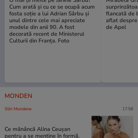
O mai ții minte pe Janine Sârbu?
Mirabela Gră
Cum arată și cu ce se ocupă acum
surprinzătoar
fosta soție a lui Adrian Sârbu și
flancată de 
unul dintre cele mai apreciate
aflat despre
modele din anii 90. A fost
de Apel
decorată recent de Ministerul
Culturii din Franța. Foto
MONDEN
Stiri Mondene
17:58
Ce mănâncă Alina Ceușan
pentru a se menține în formă.