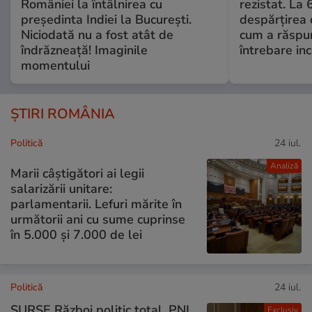
României la întâlnirea cu
rezistat. La 
președinta Indiei la București.
despărțirea 
Niciodată nu a fost atât de
cum a răspu
îndrăzneață! Imaginile
întrebare i
momentului
ȘTIRI ROMÂNIA
Politică
24 iul.
Analiză
Marii câștigători ai legii
salarizării unitare:
parlamentarii. Lefuri mărite în
următorii ani cu sume cuprinse
în 5.000 și 7.000 de lei
Politică
24 iul.
SURSE Război politic total. PNL
Exclusiv