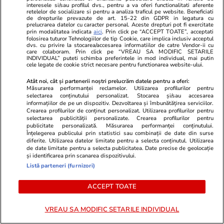
Compania aeriană Qantas, zbor
Horoscop 26 
interesele si/sau profilul dvs., pentru a va oferi functionalitati aferente
retelelor de socializare si pentru a analiza traficul pe website. Beneficiati
de drepturile prevazute de art. 15-22 din GDPR in legatura cu
record de 19 ore din Franța în
încep o perio
prelucrarea datelor cu caracter personal. Aceste drepturi pot fi exercitate
prin modalitatea indicata
aici
. Prin click pe “ACCEPT TOATE”, acceptati
Australia. Ce pățește corpul tău
relația cu su
folosirea tuturor Tehnologiilor de tip Cookie, care implica inclusiv acceptul
dvs. cu privire la stocarea/accesarea informatiilor de catre Vendor-ii cu
când stai aproape o zi întreagă în
fondul unui
care colaboram. Prin click pe “VREAU SA MODIFIC SETARILE
INDIVIDUAL” puteti schimba preferintele in mod individual, mai putin
aer
muncă
cele legate de cookie strict necesare pentru functionarea website-ului.
Atât noi, cât și partenerii noștri prelucrăm datele pentru a oferi:
Măsurarea performanței reclamelor. Utilizarea profilurilor pentru
selectarea conținutului personalizat. Stocarea și/sau accesarea
Horoscop
21:50
informațiilor de pe un dispozitiv. Dezvoltarea și îmbunătățirea serviciilor.
Crearea profilurilor de conținut personalizat. Utilizarea profilurilor pentru
Horoscop 26 iulie 2026. Racii
selectarea publicității personalizate. Crearea profilurilor pentru
publicitate personalizată. Măsurarea performanței conținutului.
încep o perioadă mai dificilă în
Înțelegerea publicului prin statistici sau combinații de date din surse
diferite. Utilizarea datelor limitate pentru a selecta conținutul. Utilizarea
relația cu superiorii, poate și pe
de date limitate pentru a selecta publicitatea. Date precise de geolocație
și identificarea prin scanarea dispozitivului.
fondul unui volum mai mare de
Listă parteneri (furnizori)
muncă
ACCEPT TOATE
Vacanțe și Cultură
24 iul.
VREAU SA MODIFIC SETARILE INDIVIDUAL