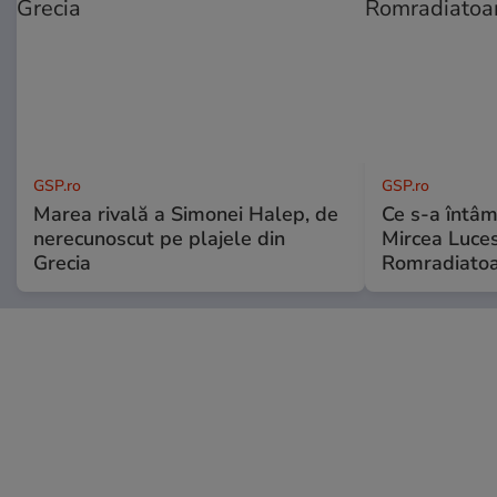
GSP.ro
GSP.ro
Marea rivală a Simonei Halep, de
Ce s-a întâmp
nerecunoscut pe plajele din
Mircea Luces
Grecia
Romradiatoa