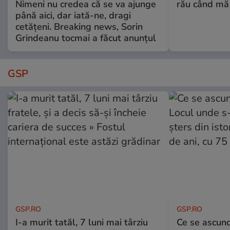
Nimeni nu credea că se va ajunge
rău când mă
până aici, dar iată-ne, dragi
cetățeni. Breaking news, Sorin
Grindeanu tocmai a făcut anunțul
GSP
GSP.RO
GSP.RO
I-a murit tatăl, 7 luni mai târziu
Ce se ascund