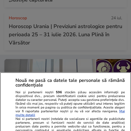
Horoscop
24 iul.
Horoscop Urania | Previziuni astrologice pentru
perioada 25 – 31 iulie 2026. Luna Plină în
Vărsător
Nouă ne pasă ca datele tale personale să rămână
confidențiale
Noi și partenerii noștri
596
stocăm și/sau accesăm informații pe
dispozitivul dvs., precum identificatorii cookie unici pentru prelucrarea
datelor cu caracter personal. Puteți accepta sau gestiona preferințele dvs.
făcând clic mai jos, respectiv vă puteți opune utilizării unui interes legitim
în orice moment pe pagina cu politica de confidențialitate. Aceste alegeri
vor fi raportate partenerilor noștri și nu vă vor afecta navigarea.
Mai
multe detalii
Noi si partenerii nostri (retelele de socializare si agentiile de publicitate
partenere, precum si furnizorii nostri de servicii de date analitice)
Vacanțe și Cultură
22:09
Horoscop
prelucram date pentru a permite website-ului sa functioneze, pentru a
personaliza continutul si anunturile publicitare afisate in functie de