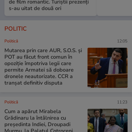
de film romantic. Turiștii prezenți
s-au uitat de două ori
POLITIC
Politică
12:05
Mutarea prin care AUR, S.O.S. și
POT au făcut front comun în
opoziție împotriva legii care
permite Armatei să doboare
dronele neautorizate. CCR a
tranșat definitiv disputa
Politică
11:23
Cum a apărut Mirabela
Grădinaru la întâlnirea cu
președinta Indiei, Droupadi
Murmu, la Palatul Cotroceni.