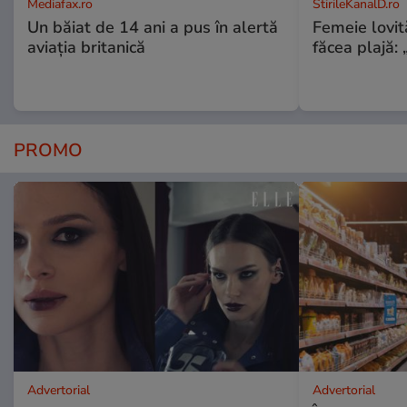
Mediafax.ro
StirileKanalD.ro
Un băiat de 14 ani a pus în alertă
Femeie lovit
aviația britanică
făcea plajă: „
PROMO
Advertorial
Advertorial