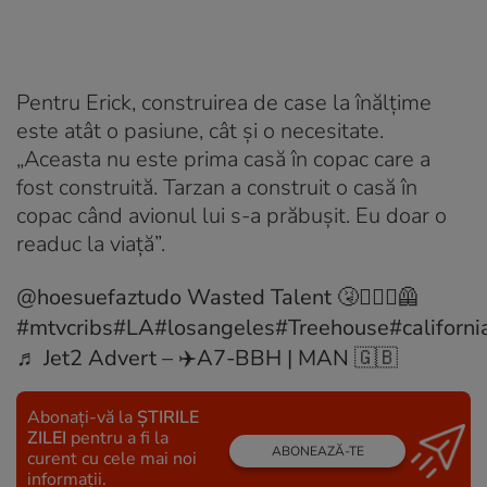
Pentru Erick, construirea de case la înălțime
este atât o pasiune, cât și o necesitate.
„Aceasta nu este prima casă în copac care a
fost construită. Tarzan a construit o casă în
copac când avionul lui s-a prăbușit. Eu doar o
readuc la viață”.
@hoesuefaztudo
Wasted Talent 🤧👷🏼‍♂️🦺
#mtvcribs
#LA
#losangeles
#Treehouse
#californi
♬ Jet2 Advert – ✈️A7-BBH | MAN 🇬🇧
Abonați-vă la
ȘTIRILE
ZILEI
pentru a fi la
ABONEAZĂ-TE
curent cu cele mai noi
informații.