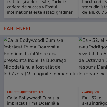
fratele, și a decis să-și încheie
Locul unde s-
cariera de succes » Fostul
șters din ist
internațional este astăzi grădinar
de ani, cu 7
PARTENERI
Libertateapentrufemei.ro
Avantaje.ro
Ca la Bollywood! Cum s-a
Ea - 52, el 
îmbrăcat Prima Doamnă a
s-au îndrăgos