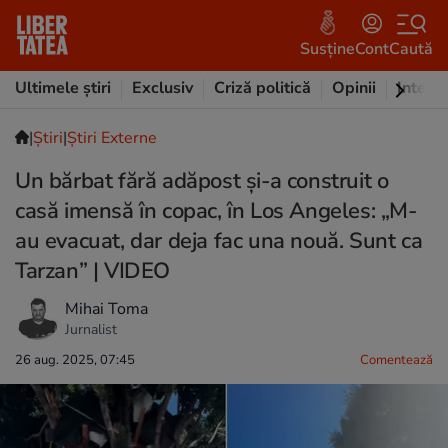
Susține
Cont
Caută
Ultimele știri
Exclusiv
Criză politică
Opinii
Intervi
|
Ştiri
|
Știri Externe
Un bărbat fără adăpost și-a construit o
casă imensă în copac, în Los Angeles: „M-
au evacuat, dar deja fac una nouă. Sunt ca
Tarzan” | VIDEO
Mihai Toma
Jurnalist
26 aug. 2025, 07:45
Comentează