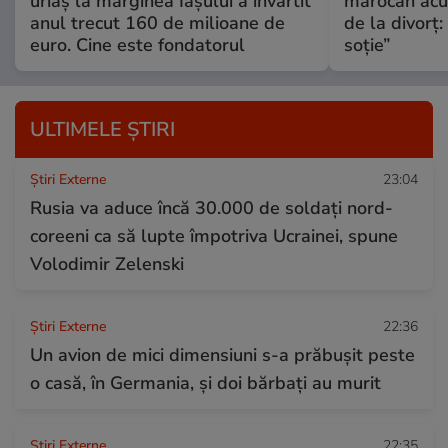
uriaș la marginea Iașului a învârtit
marocan acuz
anul trecut 160 de milioane de
de la divorț:
euro. Cine este fondatorul
soție”
ULTIMELE ȘTIRI
Știri Externe
23:04
Rusia va aduce încă 30.000 de soldaţi nord-
coreeni ca să lupte împotriva Ucrainei, spune
Volodimir Zelenski
Știri Externe
22:36
Un avion de mici dimensiuni s-a prăbușit peste
o casă, în Germania, și doi bărbați au murit
Știri Externe
22:35