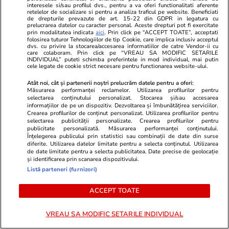
Rezultatele loto din 19 iulie 2026. Numerele
interesele si/sau profilul dvs., pentru a va oferi functionalitati aferente
retelelor de socializare si pentru a analiza traficul pe website. Beneficiati
câștigătoare extrase duminică
de drepturile prevazute de art. 15-22 din GDPR in legatura cu
prelucrarea datelor cu caracter personal. Aceste drepturi pot fi exercitate
prin modalitatea indicata
aici
. Prin click pe “ACCEPT TOATE”, acceptati
folosirea tuturor Tehnologiilor de tip Cookie, care implica inclusiv acceptul
dvs. cu privire la stocarea/accesarea informatiilor de catre Vendor-ii cu
Horoscop
21:50
care colaboram. Prin click pe “VREAU SA MODIFIC SETARILE
INDIVIDUAL” puteti schimba preferintele in mod individual, mai putin
Horoscop 20 iulie 2026. Peștii pot să aibă
cele legate de cookie strict necesare pentru functionarea website-ului.
conflicte din cauza unor cheltuieli necugetate
Atât noi, cât și partenerii noștri prelucrăm datele pentru a oferi:
Măsurarea performanței reclamelor. Utilizarea profilurilor pentru
sau a unor neglijențe care pun în pericol un
selectarea conținutului personalizat. Stocarea și/sau accesarea
informațiilor de pe un dispozitiv. Dezvoltarea și îmbunătățirea serviciilor.
proiect
Crearea profilurilor de conținut personalizat. Utilizarea profilurilor pentru
selectarea publicității personalizate. Crearea profilurilor pentru
publicitate personalizată. Măsurarea performanței conținutului.
Înțelegerea publicului prin statistici sau combinații de date din surse
diferite. Utilizarea datelor limitate pentru a selecta conținutul. Utilizarea
de date limitate pentru a selecta publicitatea. Date precise de geolocație
și identificarea prin scanarea dispozitivului.
Listă parteneri (furnizori)
ACCEPT TOATE
VREAU SA MODIFIC SETARILE INDIVIDUAL