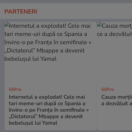
PARTENERI
GSP.ro
GSP.ro
Internetul a explodat! Cele mai
Cauza morții
tari meme-uri după ce Spania a
a dezvăluit 
învins-o pe Franța în semifinale »
„Dictatorul” Mbappe a devenit
bebelușul lui Yamal