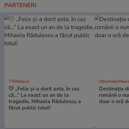
PARTENERI
TVMania.ro
ObservatorNews
🤍 „Felix și-a dorit asta, în caz
Destinaţia d
că…” La exact un an de la
românii o nu
tragedie, Mihaela Rădulescu a
doar o oră d
făcut public totul!