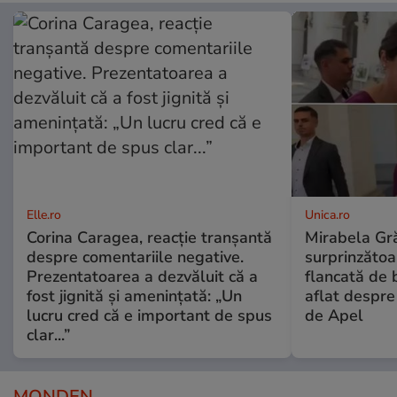
Elle.ro
Unica.ro
Corina Caragea, reacție tranșantă
Mirabela Gră
despre comentariile negative.
surprinzătoar
Prezentatoarea a dezvăluit că a
flancată de 
fost jignită și amenințată: „Un
aflat despre
lucru cred că e important de spus
de Apel
clar...”
MONDEN