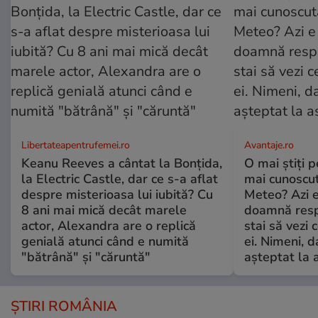
Libertateapentrufemei.ro
Avantaje.ro
Keanu Reeves a cântat la Bonțida,
O mai știți 
la Electric Castle, dar ce s-a aflat
mai cunoscu
despre misterioasa lui iubită? Cu
Meteo? Azi e
8 ani mai mică decât marele
doamnă respe
actor, Alexandra are o replică
stai să vezi 
genială atunci când e numită
ei. Nimeni, d
"bătrână" și "căruntă"
așteptat la 
ȘTIRI ROMÂNIA