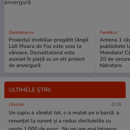
ZiaruldeIasi.ro
Fanatik.ro
Proiectul imobiliar pregătit lângă
Antena 1 câş
Lidl Moara de Foc este scos la
publicitate l
vânzare. Dezvoltatorul este
Mondiale! Câ
asociat în piață cu un alt proiect
20 de secun
de anvergură
hidratare
ULTIMELE ȘTIRI
Lifestyle
22:26
Un cuplu a vândut tot, s-a mutat pe o barcă, a
renunțat la curent și a redus cheltuielile cu
peste 1.000 de euro: „Nu ne-am mai întoarce