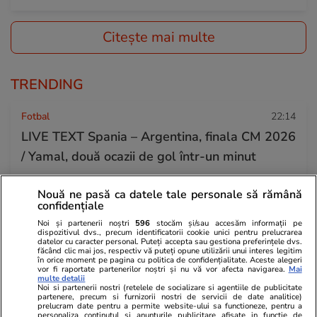
Citește mai multe
TRENDING
Fotbal
22:14
LIVE TEXT Spania – Argentina, finala CM 2026
/ Yamal, două ocazii de gol într-un minut
Nouă ne pasă ca datele tale personale să rămână
Știri Locale
20:11
confidențiale
O femeie a fost luată de ape în mijlocul
Noi și partenerii noștri
596
stocăm și/sau accesăm informații pe
dispozitivul dvs., precum identificatorii cookie unici pentru prelucrarea
inundațiilor din Bușteni. Zeci de mașini,
datelor cu caracter personal. Puteți accepta sau gestiona preferințele dvs.
făcând clic mai jos, respectiv vă puteți opune utilizării unui interes legitim
surprinse de viitură pe drumurile din oraș
în orice moment pe pagina cu politica de confidențialitate. Aceste alegeri
vor fi raportate partenerilor noștri și nu vă vor afecta navigarea.
Mai
multe detalii
Noi si partenerii nostri (retelele de socializare si agentiile de publicitate
partenere, precum si furnizorii nostri de servicii de date analitice)
Știri România
18:48
prelucram date pentru a permite website-ului sa functioneze, pentru a
personaliza continutul si anunturile publicitare afisate in functie de