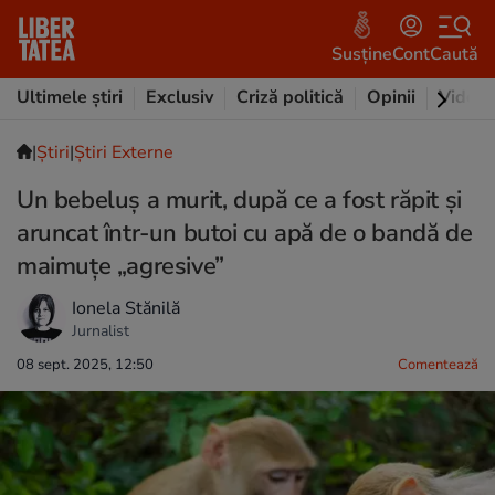
Susține
Cont
Caută
Ultimele știri
Exclusiv
Criză politică
Opinii
Video
|
Ştiri
|
Știri Externe
Un bebeluș a murit, după ce a fost răpit și
aruncat într-un butoi cu apă de o bandă de
maimuțe „agresive”
Ionela Stănilă
Jurnalist
08 sept. 2025, 12:50
Comentează