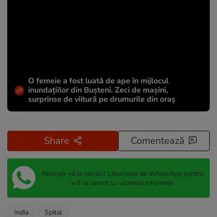
O femeie a fost luată de ape în mijlocul
inundațiilor din Bușteni. Zeci de mașini,
surprinse de viitură pe drumurile din oraș
Share
Comentează
Abonați-vă la canalul Libertatea de WhatsApp pentru
a fi la curent cu ultimele informații
India
Spital