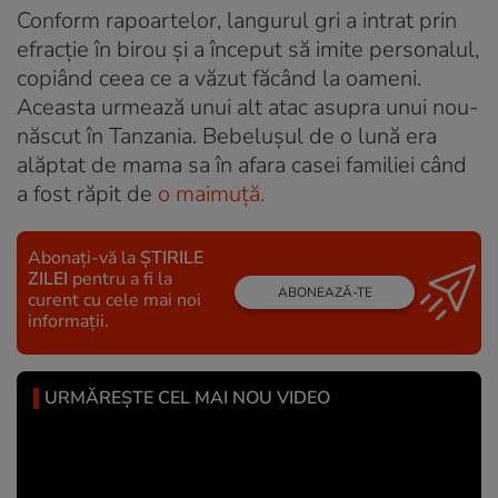
Conform rapoartelor, langurul gri a intrat prin
efracție în birou și a început să imite personalul,
copiând ceea ce a văzut făcând la oameni.
Aceasta urmează unui alt atac asupra unui nou-
născut în Tanzania. Bebelușul de o lună era
alăptat de mama sa în afara casei familiei când
a fost răpit de
o maimuță.
Abonați-vă la
ȘTIRILE
ZILEI
pentru a fi la
ABONEAZĂ-TE
curent cu cele mai noi
informații.
URMĂREȘTE CEL MAI NOU VIDEO