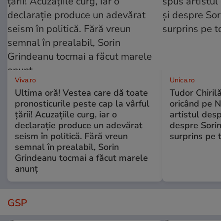
Viva.ro
Unica.ro
Ultima oră! Vestea care dă toate
Tudor Chiril
pronosticurile peste cap la vârful
oricând pe N
țării! Acuzațiile curg, iar o
artistul desp
declarație produce un adevărat
despre Sorin
seism în politică. Fără vreun
surprins pe 
semnal în prealabil, Sorin
Grindeanu tocmai a făcut marele
anunț
GSP