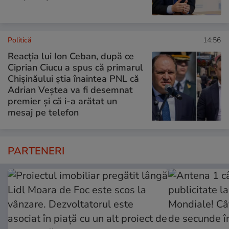
Politică
14:56
Reacția lui Ion Ceban, după ce
Ciprian Ciucu a spus că primarul
Chișinăului știa înaintea PNL că
Adrian Veștea va fi desemnat
premier și că i-a arătat un
mesaj pe telefon
PARTENERI