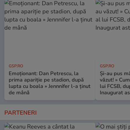
GSP.RO
GSP.RO
Emoționant: Dan Petrescu, la
Și-au pus mâ
prima apariție pe stadion, după
văzut! » Cum
lupta cu boala » Jennnifer l-a ținut
lui FCSB, du
de mână
Inaugurat as
PARTENERI