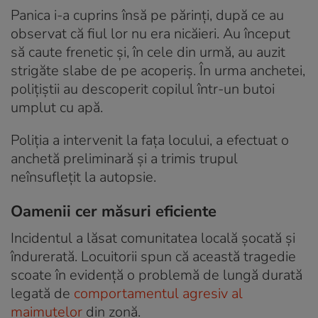
Panica i-a cuprins însă pe părinți, după ce au
observat că fiul lor nu era nicăieri. Au început
să caute frenetic și, în cele din urmă, au auzit
strigăte slabe de pe acoperiș. În urma anchetei,
polițiștii au descoperit copilul într-un butoi
umplut cu apă.
Poliția a intervenit la fața locului, a efectuat o
anchetă preliminară și a trimis trupul
neînsuflețit la autopsie.
Oamenii cer măsuri eficiente
Incidentul a lăsat comunitatea locală șocată și
îndurerată. Locuitorii spun că această tragedie
scoate în evidență o problemă de lungă durată
legată de
comportamentul agresiv al
maimuțelor
din zonă.