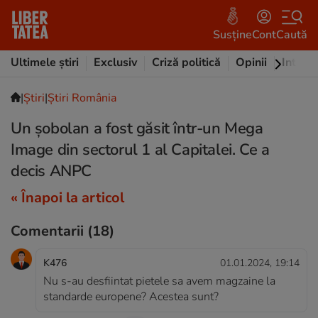
Susține
Cont
Caută
Ultimele știri
Exclusiv
Criză politică
Opinii
Intervi
|
Ştiri
|
Știri România
Un şobolan a fost găsit într-un Mega
Image din sectorul 1 al Capitalei. Ce a
decis ANPC
« Înapoi la articol
Comentarii
(18)
K476
01.01.2024, 19:14
Nu s-au desfiintat pietele sa avem magzaine la
standarde europene? Acestea sunt?