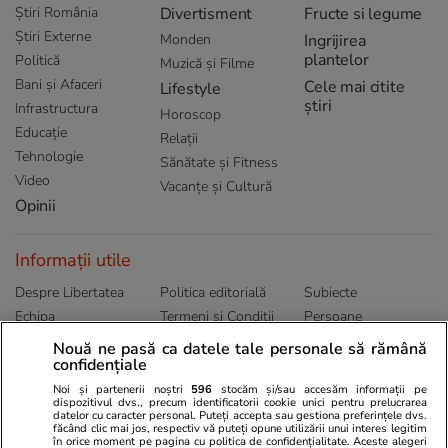
Știri România
Divertisment
Fructe si legume
Știri Externe
Monden
Ingrijirea
plantelor
Politică
Muzică și Filme
Bani și Afaceri
Cele mai citite
Lifestyle
știri
Infrastructura
Horoscop
Educație
Relații
Tehnologie
Sănătate și Fitness
Video
Vacanțe și Cultură
Opinii
Informații utile
Despre Libertatea
Politica editorială
Subiecte
Echipa
Termeni și Conditii
Persoane
Publicitate
Abonamente
Sitemap
Nouă ne pasă ca datele tale personale să rămână
confidențiale
Politica de
Autori
confidențialitate
Noi și partenerii noștri
596
stocăm și/sau accesăm informații pe
dispozitivul dvs., precum identificatorii cookie unici pentru prelucrarea
datelor cu caracter personal. Puteți accepta sau gestiona preferințele dvs.
Ringier România
făcând clic mai jos, respectiv vă puteți opune utilizării unui interes legitim
în orice moment pe pagina cu politica de confidențialitate. Aceste alegeri