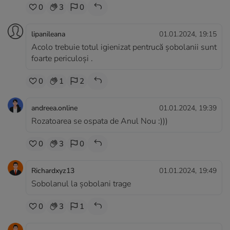
0
3
0
lipanileana
01.01.2024, 19:15
Acolo trebuie totul igienizat pentrucă șobolanii sunt
foarte periculoși .
0
1
2
andreea.online
01.01.2024, 19:39
Rozatoarea se ospata de Anul Nou :)))
0
3
0
Richardxyz13
01.01.2024, 19:49
Sobolanul la șobolani trage
0
3
1