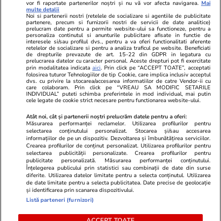
vor fi raportate partenerilor noștri și nu vă vor afecta navigarea.
Mai
Libertatea pentru
ELLE
Locuri de muncă
multe detalii
femei
Noi si partenerii nostri (retelele de socializare si agentiile de publicitate
Gazeta Sporturilor
Imobiliare.ro
partenere, precum si furnizorii nostri de servicii de date analitice)
Unica.ro
prelucram date pentru a permite website-ului sa functioneze, pentru a
Stiri mondene
Jobradar24
personaliza continutul si anunturile publicitare afisate in functie de
Program TV
interesele si/sau profilul dvs., pentru a va oferi functionalitati aferente
Calculator sarcina
Imoradar24
retelelor de socializare si pentru a analiza traficul pe website. Beneficiati
Avantaje
Ajută Copiii
Colecții Libertatea
de drepturile prevazute de art. 15-22 din GDPR in legatura cu
prelucrarea datelor cu caracter personal. Aceste drepturi pot fi exercitate
prin modalitatea indicata
aici
. Prin click pe “ACCEPT TOATE”, acceptati
Pariază responsabil! Decizia ONJN nr. 821/25.09.2025.
folosirea tuturor Tehnologiilor de tip Cookie, care implica inclusiv acceptul
dvs. cu privire la stocarea/accesarea informatiilor de catre Vendor-ii cu
Jocurile de noroc sunt interzise minorilor.
care colaboram. Prin click pe “VREAU SA MODIFIC SETARILE
INDIVIDUAL” puteti schimba preferintele in mod individual, mai putin
cele legate de cookie strict necesare pentru functionarea website-ului.
© 2026 Ringier Romania. Toate drepturile rezervate
Atât noi, cât și partenerii noștri prelucrăm datele pentru a oferi:
Măsurarea performanței reclamelor. Utilizarea profilurilor pentru
selectarea conținutului personalizat. Stocarea și/sau accesarea
informațiilor de pe un dispozitiv. Dezvoltarea și îmbunătățirea serviciilor.
Crearea profilurilor de conținut personalizat. Utilizarea profilurilor pentru
Actualizare preferințe cookies
selectarea publicității personalizate. Crearea profilurilor pentru
publicitate personalizată. Măsurarea performanței conținutului.
Înțelegerea publicului prin statistici sau combinații de date din surse
diferite. Utilizarea datelor limitate pentru a selecta conținutul. Utilizarea
de date limitate pentru a selecta publicitatea. Date precise de geolocație
și identificarea prin scanarea dispozitivului.
Listă parteneri (furnizori)
ACCEPT TOATE