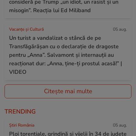
consideră pe Trump „un idiot, un rasist și un
misogin”. Reacția lui Ed Miliband
Vacanțe și Cultură
05 aug.
Un turist a vandalizat o stâncă de pe
Transfăgărășan cu o declarație de dragoste
pentru „Anna”. Salvamont și internauții au
reacționat dur: „Anna, ține-ți prostul acasă!” |
VIDEO
Citește mai multe
TRENDING
Știri România
05 aug.
Ploi torențiale, grindină și vijelii în 34 de județe