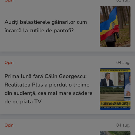
Opinii
05 aug.
Auziți balastierele găinarilor cum
încarcă la cutiile de pantofi?
Opinii
04 aug.
Prima lună fără Călin Georgescu:
Realitatea Plus a pierdut o treime
din audiență, cea mai mare scădere
de pe piața TV
Opinii
04 aug.