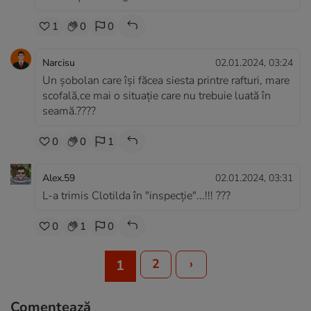
1
0
0
Narcisu
02.01.2024, 03:24
Un șobolan care își făcea siesta printre rafturi, mare
scofală,ce mai o situație care nu trebuie luată în
seamă.????
0
0
1
Alex.59
02.01.2024, 03:31
L-a trimis Clotilda în "inspecție"...!!! ???
0
1
0
2
›
1
Comentează