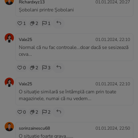
Richardxyz13
01.01.2024, 20:27
Șobolani printre Șobolani
1
2
1
Vale25
01.01.2024, 22:10
Normal că nu fac controale...doar dacă se sesizează
ceva...
0
2
3
Vale25
01.01.2024, 22:10
O situație similară se întâmplă cam prin toate
magazinele, numai că nu vedem...
0
2
2
sorinzainescu68
01.01.2024, 22:50
O situație foarte grava......