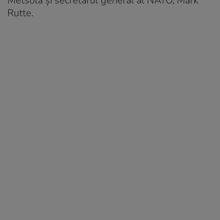
Metsola și secretarul general al NATO, Mark
Rutte.