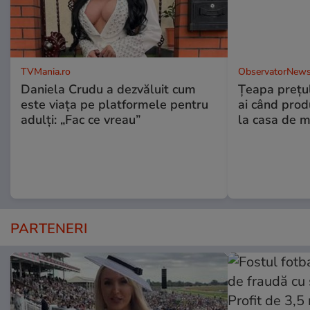
TVMania.ro
ObservatorNews
Daniela Crudu a dezvăluit cum
Țeapa prețulu
este viața pe platformele pentru
ai când prod
adulți: „Fac ce vreau”
la casa de m
PARTENERI