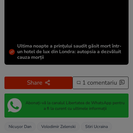
Ultima noapte a prințului saudit găsit mort într-
un hotel de lux din Londra: autopsia a dezvăluit
cauza morții
Share
1 comentariu
Abonați-vă la canalul Libertatea de WhatsApp pentru
a fi la curent cu ultimele informații
Nicușor Dan
Volodimir Zelenski
Stiri Ucraina