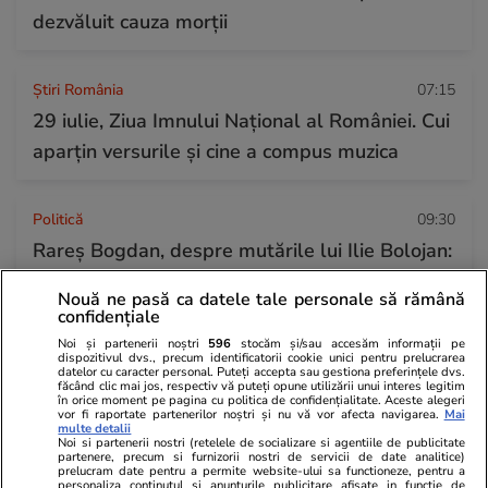
dezvăluit cauza morții
Știri România
07:15
29 iulie, Ziua Imnului Național al României. Cui
aparțin versurile și cine a compus muzica
Politică
09:30
Rareș Bogdan, despre mutările lui Ilie Bolojan:
deciziile lui sunt pregătite, din umbră, de doi
Nouă ne pasă ca datele tale personale să rămână
oameni. „El nu știe politică”
confidențiale
Noi și partenerii noștri
596
stocăm și/sau accesăm informații pe
dispozitivul dvs., precum identificatorii cookie unici pentru prelucrarea
datelor cu caracter personal. Puteți accepta sau gestiona preferințele dvs.
Horoscop
27 iul.
făcând clic mai jos, respectiv vă puteți opune utilizării unui interes legitim
în orice moment pe pagina cu politica de confidențialitate. Aceste alegeri
Luna plină din 29 iulie deschide un nou capitol.
vor fi raportate partenerilor noștri și nu vă vor afecta navigarea.
Mai
multe detalii
Este momentul astral care îți poate schimba
Noi si partenerii nostri (retelele de socializare si agentiile de publicitate
partenere, precum si furnizorii nostri de servicii de date analitice)
direcția vieții
prelucram date pentru a permite website-ului sa functioneze, pentru a
personaliza continutul si anunturile publicitare afisate in functie de