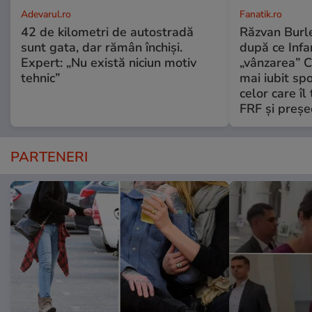
Adevarul.ro
Fanatik.ro
42 de kilometri de autostradă
Răzvan Burle
sunt gata, dar rămân închiși.
după ce Infa
Expert: „Nu există niciun motiv
„vânzarea” C
tehnic”
mai iubit sp
celor care îl
FRF şi preşe
PARTENERI