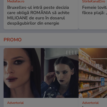
Mediafax.ro
StirileKanalD.ro
Bruxelles-ul intră peste decizia
Femeie lovit
care obligă ROMÂNIA să achite
făcea plajă: „
MILIOANE de euro în dosarul
despăgubirilor din energie
PROMO
Advertorial
Advertorial