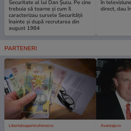
Securitate al lui Dan Șucu. Pe cine
în televiziun
trebuia să toarne și cum îl
direct, dau î
caracterizau sursele Securității
înainte și după recrutarea din
august 1984
PARTENERI
Libertateapentrufemei.ro
Avantaje.ro