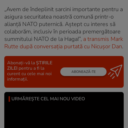
„Avem de îndeplinit sarcini importante pentru a
asigura securitatea noastră comună printr-o
alianță NATO puternică. Aștept cu interes să
colaborăm, inclusiv în perioada premergătoare
summitului NATO de la Haga!”,
a transmis Mark
Rutte după conversația purtată cu Nicușor Dan
.
Abonați-vă la
ȘTIRILE
ZILEI
pentru a fi la
ABONEAZĂ-TE
curent cu cele mai noi
informații.
URMĂREȘTE CEL MAI NOU VIDEO