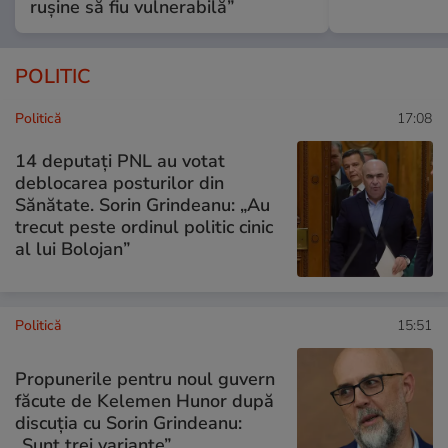
rușine să fiu vulnerabilă”
POLITIC
Politică
17:08
14 deputaţi PNL au votat
deblocarea posturilor din
Sănătate. Sorin Grindeanu: „Au
trecut peste ordinul politic cinic
al lui Bolojan”
Politică
15:51
Propunerile pentru noul guvern
făcute de Kelemen Hunor după
discuția cu Sorin Grindeanu:
„Sunt trei variante”