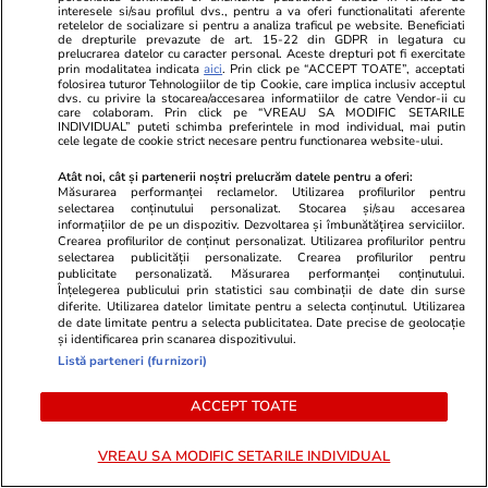
interesele si/sau profilul dvs., pentru a va oferi functionalitati aferente
retelelor de socializare si pentru a analiza traficul pe website. Beneficiati
de drepturile prevazute de art. 15-22 din GDPR in legatura cu
prelucrarea datelor cu caracter personal. Aceste drepturi pot fi exercitate
prin modalitatea indicata
aici
. Prin click pe “ACCEPT TOATE”, acceptati
folosirea tuturor Tehnologiilor de tip Cookie, care implica inclusiv acceptul
dvs. cu privire la stocarea/accesarea informatiilor de catre Vendor-ii cu
care colaboram. Prin click pe “VREAU SA MODIFIC SETARILE
INDIVIDUAL” puteti schimba preferintele in mod individual, mai putin
cele legate de cookie strict necesare pentru functionarea website-ului.
Atât noi, cât și partenerii noștri prelucrăm datele pentru a oferi:
Măsurarea performanței reclamelor. Utilizarea profilurilor pentru
selectarea conținutului personalizat. Stocarea și/sau accesarea
informațiilor de pe un dispozitiv. Dezvoltarea și îmbunătățirea serviciilor.
Crearea profilurilor de conținut personalizat. Utilizarea profilurilor pentru
selectarea publicității personalizate. Crearea profilurilor pentru
publicitate personalizată. Măsurarea performanței conținutului.
Înțelegerea publicului prin statistici sau combinații de date din surse
Lifestyle
16:45
Lifestyle
diferite. Utilizarea datelor limitate pentru a selecta conținutul. Utilizarea
Felul în care le vorbești casierilor
De ce să nu 
de date limitate pentru a selecta publicitatea. Date precise de geolocație
și identificarea prin scanarea dispozitivului.
sau șoferilor dezvăluie multe
la pepenele 
Listă parteneri (furnizori)
despre tine. Ce spun psihologii
ACCEPT TOATE
VREAU SA MODIFIC SETARILE INDIVIDUAL