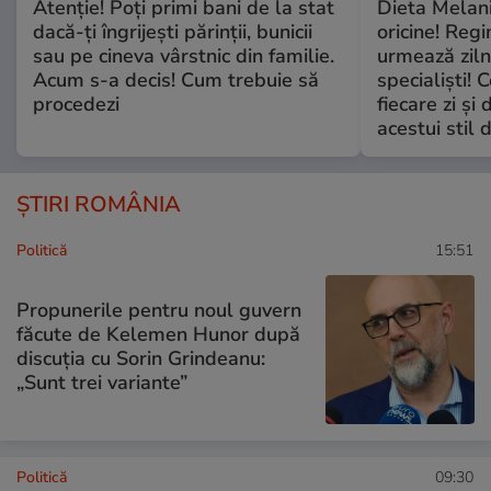
Atenție! Poți primi bani de la stat
Dieta Melan
dacă-ți îngrijești părinții, bunicii
oricine! Regi
sau pe cineva vârstnic din familie.
urmează zilni
Acum s-a decis! Cum trebuie să
specialiști! 
procedezi
fiecare zi și 
acestui stil 
ȘTIRI ROMÂNIA
Politică
15:51
Propunerile pentru noul guvern
făcute de Kelemen Hunor după
discuția cu Sorin Grindeanu:
„Sunt trei variante”
Politică
09:30