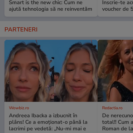
Smart is the new chic: Cum ne
Înscrie-te ac
ajută tehnologia să ne reinventăm
voucher de 5
PARTENERI
Wowbiz.ro
Redactia.ro
Andreea Ibacka a izbucnit în
De nerecunos
plâns! Ce a emoționat-o până la
total!! Cum 
lacrimi pe vedetă: „Nu-mi mai e
Roman de la 