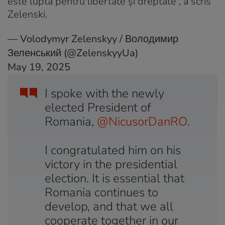
este lupta pentru libertate și dreptate”, a scris
Zelenski.
— Volodymyr Zelenskyy / Володимир
Зеленський (@ZelenskyyUa)
May 19, 2025
I spoke with the newly
elected President of
Romania,
@NicusorDanRO
.
I congratulated him on his
victory in the presidential
election. It is essential that
Romania continues to
develop, and that we all
cooperate together in our