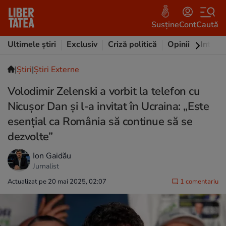
Susține
Cont
Caută
Ultimele știri
Exclusiv
Criză politică
Opinii
Intervi
|
Ştiri
|
Știri Externe
Volodimir Zelenski a vorbit la telefon cu
Nicușor Dan și l-a invitat în Ucraina: „Este
esențial ca România să continue să se
dezvolte”
Ion Gaidău
Jurnalist
Actualizat pe 20 mai 2025, 02:07
1 comentariu