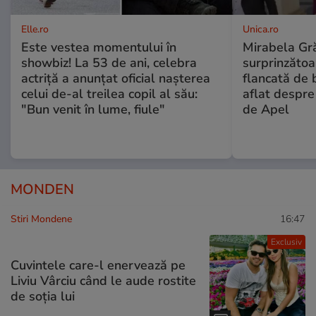
Elle.ro
Unica.ro
Este vestea momentului în
Mirabela Gră
showbiz! La 53 de ani, celebra
surprinzătoar
actriță a anunțat oficial nașterea
flancată de 
celui de-al treilea copil al său:
aflat despre
"Bun venit în lume, fiule"
de Apel
MONDEN
Stiri Mondene
16:47
Exclusiv
Cuvintele care-l enervează pe
Liviu Vârciu când le aude rostite
de soția lui