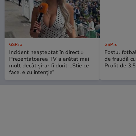
GSP.ro
GSP.ro
Incident neașteptat în direct »
Fostul fotba
Prezentatoarea TV a arătat mai
de fraudă cu 
mult decât și-ar fi dorit: „Știe ce
Profit de 3,
face, e cu intenție”