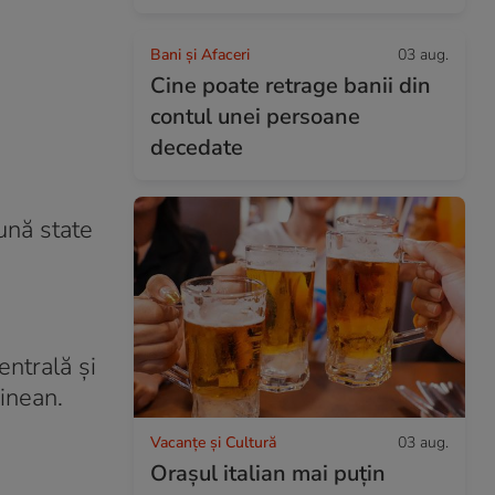
Bani și Afaceri
03 aug.
Cine poate retrage banii din
contul unei persoane
decedate
ună state
entrală și
inean.
Vacanțe și Cultură
03 aug.
Orașul italian mai puțin