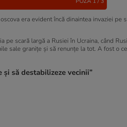
POZA
1 / 3
scova era evident încă dinaintea invaziei pe s
zia pe scară largă a Rusiei în Ucraina, când Rus
le sale granițe și să renunțe la tot. A fost o ce
și să destabilizeze vecinii”