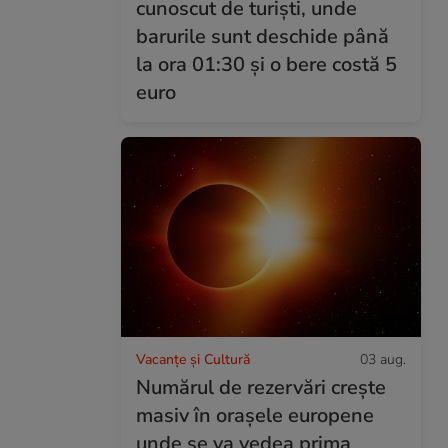
cunoscut de turiști, unde
barurile sunt deschide până
la ora 01:30 și o bere costă 5
euro
Vacanțe și Cultură
03 aug.
Numărul de rezervări crește
masiv în orașele europene
unde se va vedea prima