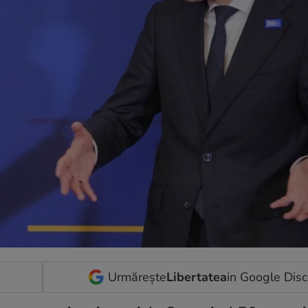
Urmărește
Libertatea
in Google Dis