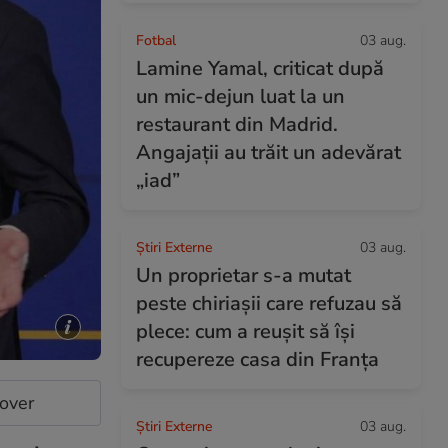
Fotbal
03 aug.
Lamine Yamal, criticat după
un mic-dejun luat la un
restaurant din Madrid.
Angajații au trăit un adevărat
„iad”
Știri Externe
03 aug.
Un proprietar s-a mutat
peste chiriașii care refuzau să
plece: cum a reușit să își
recupereze casa din Franța
cover
Știri Externe
03 aug.