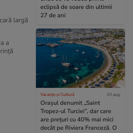
eclipsă de soare din ultimii
27 de ani
cară largă
ia a
rință
Vacanțe și Cultură
03 aug.
Orașul denumit „Saint
Tropez-ul Turciei”, dar care
are prețuri cu 40% mai mici
decât pe Riviera Franceză. O