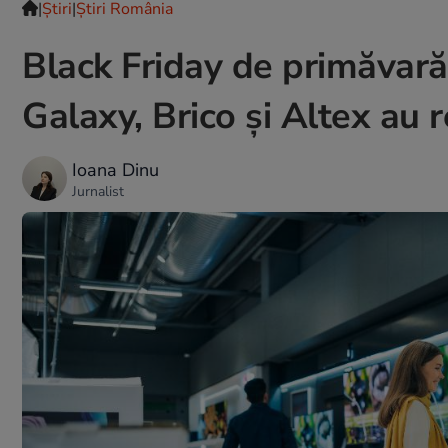
|
Ştiri
|
Știri România
Black Friday de primăvară
Galaxy, Brico și Altex au
Ioana Dinu
Jurnalist