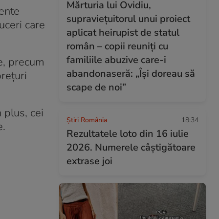
Mărturia lui Ovidiu,
mente
supraviețuitorul unui proiect
uceri care
aplicat heirupist de statul
român – copii reuniți cu
familiile abuzive care-i
re, precum
abandonaseră: „Își doreau să
rețuri
scape de noi”
 plus, cei
Știri România
18:34
e.
Rezultatele loto din 16 iulie
2026. Numerele câștigătoare
extrase joi