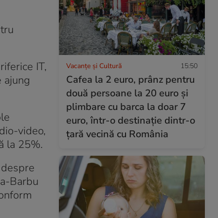
ntru
iferice IT,
Vacanțe și Cultură
15:50
Cafea la 2 euro, prânz pentru
e ajung
două persoane la 20 euro și
plimbare cu barca la doar 7
ole
euro, într-o destinație dintr-o
dio-video,
țară vecină cu România
nă la 25%.
a despre
ca-Barbu
conform