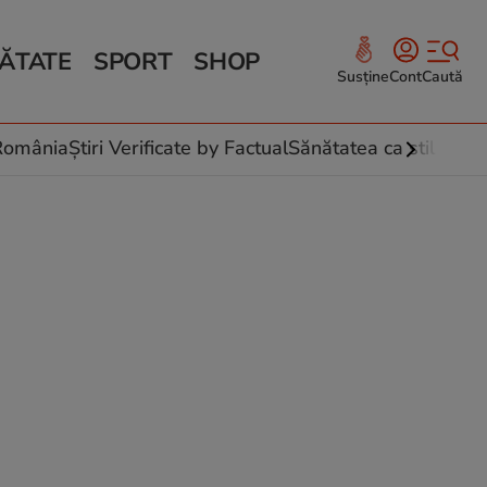
ĂTATE
SPORT
SHOP
Susține
Cont
Caută
Sănătate și Fitness
ce
 culinare
-România
Știri Verificate by Factual
Sănătatea ca stil de vi
 și legume
rea plantelor