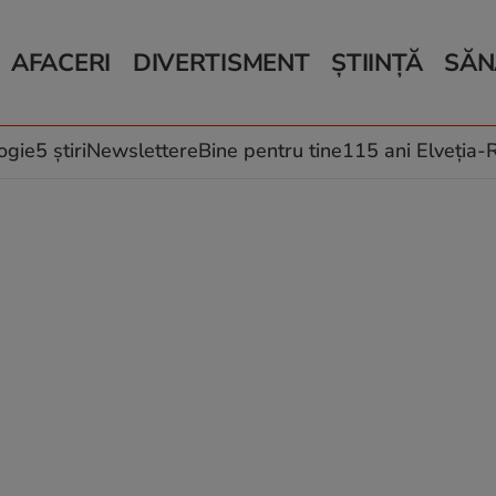
AFACERI
DIVERTISMENT
ȘTIINȚĂ
SĂN
Bani și Afaceri
Monden
Știri Știință
Știri 
Auto
Horoscop
Schimbări climati
Relații
Locuri de muncă
Muzică și Filme
Rețete
ogie
5 știri
Newslettere
Bine pentru tine
115 ani Elveția
Imobiliare.ro
Vacanțe și Cultură
Fructe
eJobs.ro
Îngriji