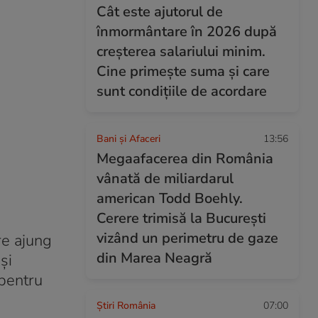
Cât este ajutorul de
înmormântare în 2026 după
creșterea salariului minim.
Cine primește suma și care
sunt condițiile de acordare
Bani și Afaceri
13:56
Megaafacerea din România
vânată de miliardarul
american Todd Boehly.
Cerere trimisă la București
vizând un perimetru de gaze
re ajung
din Marea Neagră
și
 pentru
Știri România
07:00