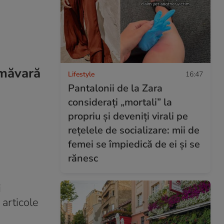
imăvară
Lifestyle
16:47
Pantalonii de la Zara
considerați „mortali” la
propriu și deveniți virali pe
rețelele de socializare: mii de
femei se împiedică de ei și se
rănesc
i
articole