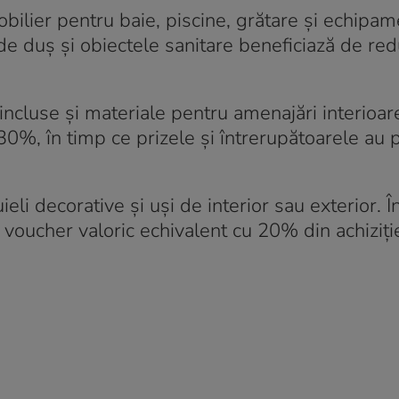
obilier pentru baie, piscine, grătare și echipa
 de duș și obiectele sanitare beneficiază de red
incluse și materiale pentru amenajări interioa
30%, în timp ce prizele și întrerupătoarele au p
li decorative și uși de interior sau exterior. În
 voucher valoric echivalent cu 20% din achiziți