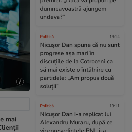
premier: „Dacă vă propun pe
dumneavoastră ajungem
undeva?”
Politică
19:14
Nicușor Dan spune că nu sunt
progrese așa mari în
discuțiile de la Cotroceni ca
să mai existe o întâlnire cu
partidele: „Am propus două
soluții”
Politică
19:11
Nicușor Dan i-a replicat lui
le mai
Alexandru Muraru, după ce
lienții
vicepreședintele PNL i-a