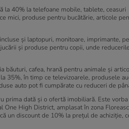
nă la 40% la telefoane mobile, tablete, ceasuri
nice mici, produse pentru bucătărie, articole pe
ncluse și laptopuri, monitoare, imprimante, per
jucării și produse pentru copii, unde reduceril
băuturi, cafea, hrană pentru animale și artic
la 35%, în timp ce televizoarele, produsele au
roduse auto pot fi cumpărate cu reduceri de pâ
tru prima dată și o ofertă imobiliară. Este vorb
l One High District, amplasat în zona Floreas
ică un discount de 10% la prețul de achiziție, 