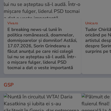
Viva.ro
Unica.ro
E breaking news-ul lunii în
Tudor Chiril
politica românească, doamnelor,
oricând pe N
domnișoarelor și domnilor! Astăzi,
artistul desp
17.07.2026, Sorin Grindeanu a
despre Sorin
făcut anunțul pe care nici colegii
surprins pe 
lui nu se așteptau să-l audă. Într-
o mișcare fulger, liderul PSD
tocmai a dat o veste importantă
GSP