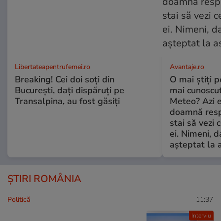
Libertateapentrufemei.ro
Avantaje.ro
Breaking! Cei doi soți din
O mai știți 
București, dați dispăruți pe
mai cunoscu
Transalpina, au fost găsiți
Meteo? Azi e
doamnă respe
stai să vezi 
ei. Nimeni, d
așteptat la 
ȘTIRI ROMÂNIA
Politică
11:37
Interviu