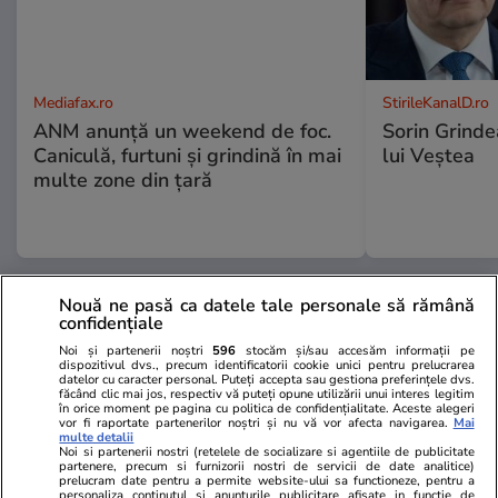
Mediafax.ro
StirileKanalD.ro
ANM anunță un weekend de foc.
Sorin Grinde
Caniculă, furtuni și grindină în mai
lui Veștea
multe zone din țară
PROMO
Nouă ne pasă ca datele tale personale să rămână
confidențiale
Noi și partenerii noștri
596
stocăm și/sau accesăm informații pe
dispozitivul dvs., precum identificatorii cookie unici pentru prelucrarea
datelor cu caracter personal. Puteți accepta sau gestiona preferințele dvs.
făcând clic mai jos, respectiv vă puteți opune utilizării unui interes legitim
în orice moment pe pagina cu politica de confidențialitate. Aceste alegeri
vor fi raportate partenerilor noștri și nu vă vor afecta navigarea.
Mai
multe detalii
Noi si partenerii nostri (retelele de socializare si agentiile de publicitate
partenere, precum si furnizorii nostri de servicii de date analitice)
prelucram date pentru a permite website-ului sa functioneze, pentru a
personaliza continutul si anunturile publicitare afisate in functie de