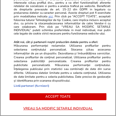
interesele si/sau profilul dvs., pentru a va oferi functionalitati aferente
retelelor de socializare si pentru a analiza traficul pe website. Beneficiati
de drepturile prevazute de art. 15-22 din GDPR in legatura cu
prelucrarea datelor cu caracter personal. Aceste drepturi pot fi exercitate
prin modalitatea indicata
aici
. Prin click pe “ACCEPT TOATE”, acceptati
folosirea tuturor Tehnologiilor de tip Cookie, care implica inclusiv acceptul
Advertorial
Advertorial
dvs. cu privire la stocarea/accesarea informatiilor de catre Vendor-ii cu
care colaboram. Prin click pe “VREAU SA MODIFIC SETARILE
Smart is the new chic: Cum ne
Înscrie-te ac
INDIVIDUAL” puteti schimba preferintele in mod individual, mai putin
cele legate de cookie strict necesare pentru functionarea website-ului.
ajută tehnologia să ne reinventăm
voucher de 5
Atât noi, cât și partenerii noștri prelucrăm datele pentru a oferi:
Măsurarea performanței reclamelor. Utilizarea profilurilor pentru
selectarea conținutului personalizat. Stocarea și/sau accesarea
PARTENERI
informațiilor de pe un dispozitiv. Dezvoltarea și îmbunătățirea serviciilor.
Crearea profilurilor de conținut personalizat. Utilizarea profilurilor pentru
selectarea publicității personalizate. Crearea profilurilor pentru
publicitate personalizată. Măsurarea performanței conținutului.
Înțelegerea publicului prin statistici sau combinații de date din surse
diferite. Utilizarea datelor limitate pentru a selecta conținutul. Utilizarea
de date limitate pentru a selecta publicitatea. Date precise de geolocație
și identificarea prin scanarea dispozitivului.
Listă parteneri (furnizori)
ACCEPT TOATE
VREAU SA MODIFIC SETARILE INDIVIDUAL