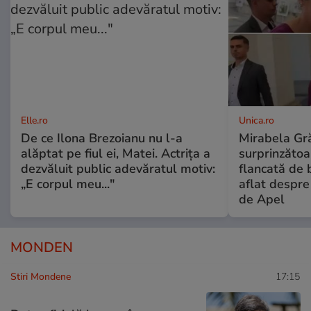
Elle.ro
Unica.ro
De ce Ilona Brezoianu nu l-a
Mirabela Gră
alăptat pe fiul ei, Matei. Actrița a
surprinzătoar
dezvăluit public adevăratul motiv:
flancată de 
„E corpul meu..."
aflat despre
de Apel
MONDEN
Stiri Mondene
17:15