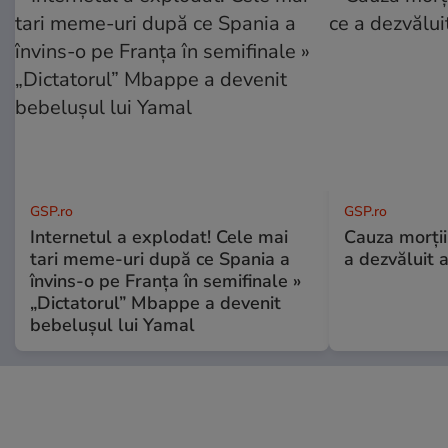
GSP.ro
GSP.ro
Internetul a explodat! Cele mai
Cauza morții
tari meme-uri după ce Spania a
a dezvăluit 
învins-o pe Franța în semifinale »
„Dictatorul” Mbappe a devenit
bebelușul lui Yamal