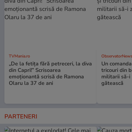
TVMania.ro
ObservatorNews
„De la fetița fără petreceri, la diva
Un comandan
din Capri!” Scrisoarea
tricouri din 
emoționantă scrisă de Ramona
militarii să-
Olaru la 37 de ani
gătească
PARTENERI