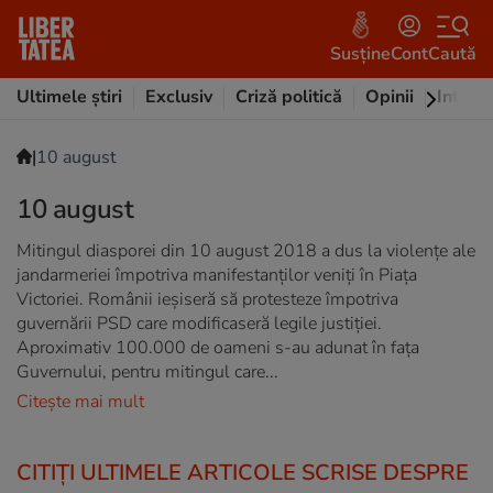
Susține
Cont
Caută
Ultimele știri
Exclusiv
Criză politică
Opinii
Intervi
|
10 august
10 august
Mitingul diasporei din 10 august 2018 a dus la violențe ale
jandarmeriei împotriva manifestanților veniți în Piața
Victoriei. Românii ieșiseră să protesteze împotriva
guvernării PSD care modificaseră legile justiției.
Aproximativ 100.000 de oameni s-au adunat în fața
Guvernului, pentru mitingul care...
Citește mai mult
CITIȚI ULTIMELE ARTICOLE SCRISE DESPRE