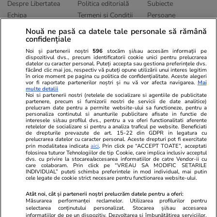
Despre Libertatea
Politica editorială
Subiecte
Echipa
Termeni și Conditii
Persoane
Publicitate
Abonamente
Sitemap
Nouă ne pasă ca datele tale personale să rămână
Politica de
Autori
confidențiale
confidențialitate
Noi și partenerii noștri
596
stocăm și/sau accesăm informații pe
dispozitivul dvs., precum identificatorii cookie unici pentru prelucrarea
datelor cu caracter personal. Puteți accepta sau gestiona preferințele dvs.
Ringier România
făcând clic mai jos, respectiv vă puteți opune utilizării unui interes legitim
în orice moment pe pagina cu politica de confidențialitate. Aceste alegeri
vor fi raportate partenerilor noștri și nu vă vor afecta navigarea.
Mai
Libertatea pentru
ELLE
Locuri de muncă
multe detalii
femei
Noi si partenerii nostri (retelele de socializare si agentiile de publicitate
Gazeta Sporturilor
Imobiliare.ro
partenere, precum si furnizorii nostri de servicii de date analitice)
Unica.ro
prelucram date pentru a permite website-ului sa functioneze, pentru a
Stiri mondene
Jobradar24
personaliza continutul si anunturile publicitare afisate in functie de
Program TV
Calculator sarcina
Imoradar24
interesele si/sau profilul dvs., pentru a va oferi functionalitati aferente
retelelor de socializare si pentru a analiza traficul pe website. Beneficiati
Avantaje
Ajută Copiii
Colecții Libertatea
de drepturile prevazute de art. 15-22 din GDPR in legatura cu
prelucrarea datelor cu caracter personal. Aceste drepturi pot fi exercitate
prin modalitatea indicata
aici
. Prin click pe “ACCEPT TOATE”, acceptati
Pariază responsabil! Decizia ONJN nr. 821/25.09.2025.
folosirea tuturor Tehnologiilor de tip Cookie, care implica inclusiv acceptul
Jocurile de noroc sunt interzise minorilor.
dvs. cu privire la stocarea/accesarea informatiilor de catre Vendor-ii cu
care colaboram. Prin click pe “VREAU SA MODIFIC SETARILE
INDIVIDUAL” puteti schimba preferintele in mod individual, mai putin
cele legate de cookie strict necesare pentru functionarea website-ului.
© 2026 Ringier Romania. Toate drepturile rezervate
Atât noi, cât și partenerii noștri prelucrăm datele pentru a oferi:
Măsurarea performanței reclamelor. Utilizarea profilurilor pentru
selectarea conținutului personalizat. Stocarea și/sau accesarea
informațiilor de pe un dispozitiv. Dezvoltarea și îmbunătățirea serviciilor.