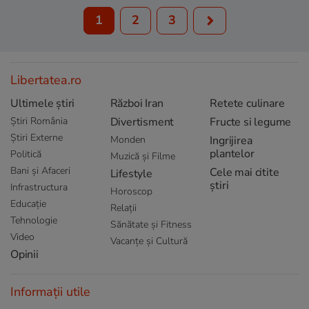
1
2
3
Libertatea.ro
Ultimele știri
Război Iran
Retete culinare
Știri România
Divertisment
Fructe si legume
Știri Externe
Monden
Ingrijirea
plantelor
Politică
Muzică și Filme
Bani și Afaceri
Cele mai citite
Lifestyle
știri
Infrastructura
Horoscop
Educație
Relații
Tehnologie
Sănătate și Fitness
Video
Vacanțe și Cultură
Opinii
Informații utile