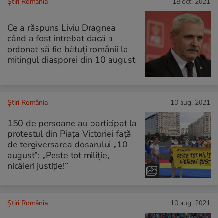
Știri România
18 oct. 2021
Ce a răspuns Liviu Dragnea
când a fost întrebat dacă a
ordonat să fie bătuți românii la
mitingul diasporei din 10 august
Știri România
10 aug. 2021
150 de persoane au participat la
protestul din Piața Victoriei față
de tergiversarea dosarului „10
august”: „Peste tot miliție,
nicăieri justiție!”
Știri România
10 aug. 2021