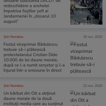
ianuarie solicitarea DIICOT de
redeschidere a anchetei
împotriva foştilor şefi ai
Jandarmeriei în „dosarul 10
august”
Știri România
25 nov. 2020
Fostul viceprimar Bădulescu
trebuie să-i plătească
protestatarului Cristian Dide
10.000 de lei daune morale,
după ce l-a numit cerșetor și l-a
înjurat într-o emisiune în direct
Știri România
22 nov. 2020
Un bărbat din Olt a obținut
daune morale de la două
instituții media care au susținut