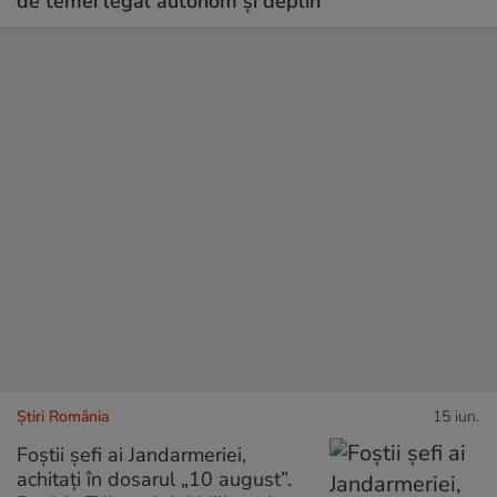
de temei legal autonom și deplin”
Știri România
15 iun.
Foștii șefi ai Jandarmeriei,
achitați în dosarul „10 august”.