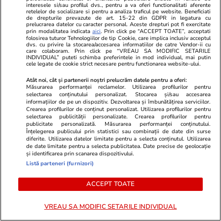
interesele si/sau profilul dvs., pentru a va oferi functionalitati aferente
retelelor de socializare si pentru a analiza traficul pe website. Beneficiati
de drepturile prevazute de art. 15-22 din GDPR in legatura cu
prelucrarea datelor cu caracter personal. Aceste drepturi pot fi exercitate
prin modalitatea indicata
aici
. Prin click pe “ACCEPT TOATE”, acceptati
folosirea tuturor Tehnologiilor de tip Cookie, care implica inclusiv acceptul
dvs. cu privire la stocarea/accesarea informatiilor de catre Vendor-ii cu
care colaboram. Prin click pe “VREAU SA MODIFIC SETARILE
INDIVIDUAL” puteti schimba preferintele in mod individual, mai putin
cele legate de cookie strict necesare pentru functionarea website-ului.
Atât noi, cât și partenerii noștri prelucrăm datele pentru a oferi:
Măsurarea performanței reclamelor. Utilizarea profilurilor pentru
selectarea conținutului personalizat. Stocarea și/sau accesarea
informațiilor de pe un dispozitiv. Dezvoltarea și îmbunătățirea serviciilor.
Crearea profilurilor de conținut personalizat. Utilizarea profilurilor pentru
selectarea publicității personalizate. Crearea profilurilor pentru
Mediafax.ro
StirileKanalD.ro
publicitate personalizată. Măsurarea performanței conținutului.
EXCLUSIV. Ultimele clipe ale lui
Sorin Grinde
Înțelegerea publicului prin statistici sau combinații de date din surse
diferite. Utilizarea datelor limitate pentru a selecta conținutul. Utilizarea
Gabi Mureșan. Mărturia
lui Veștea
de date limitate pentru a selecta publicitatea. Date precise de geolocație
CUTREMURĂTOARE a preotului
și identificarea prin scanarea dispozitivului.
care era cu fostul fotbalist în
Listă parteneri (furnizori)
seara tragediei
ACCEPT TOATE
PROMO
VREAU SA MODIFIC SETARILE INDIVIDUAL