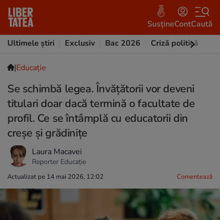
Susține
Cont
Caută
Ultimele știri
Exclusiv
Bac 2026
Criză politică
Opi
|
Educație
Se schimbă legea. Învățătorii vor deveni
titulari doar dacă termină o facultate de
profil. Ce se întâmplă cu educatorii din
creșe și grădinițe
Laura Macavei
Reporter Educație
Actualizat pe 14 mai 2026, 12:02
Comentează