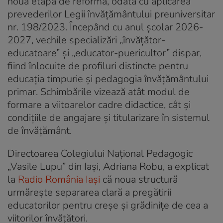
nouă etapă de reformă, odată cu aplicarea
prevederilor Legii învățământului preuniversitar
nr. 198/2023. Începând cu anul școlar 2026-
2027, vechile specializări „învățător-
educatoare” și „educator-puericultor” dispar,
fiind înlocuite de profiluri distincte pentru
educația timpurie și pedagogia învățământului
primar. Schimbările vizează atât modul de
formare a viitoarelor cadre didactice, cât și
condițiile de angajare și titularizare în sistemul
de învățământ.
Directoarea Colegiului Național Pedagogic
„Vasile Lupu” din Iași, Adriana Robu, a explicat
la
Radio România Iași
că noua structură
urmărește separarea clară a pregătirii
educatorilor pentru creșe și grădinițe de cea a
viitorilor învățători.