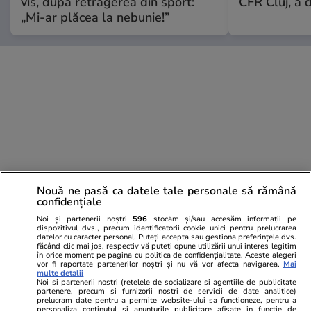
vis, după retragerea din sport:
CFR Cluj, a 
„Mi-ar plăcea la nebunie!”
Nouă ne pasă ca datele tale personale să rămână
confidențiale
Noi și partenerii noștri
596
stocăm și/sau accesăm informații pe
dispozitivul dvs., precum identificatorii cookie unici pentru prelucrarea
datelor cu caracter personal. Puteți accepta sau gestiona preferințele dvs.
făcând clic mai jos, respectiv vă puteți opune utilizării unui interes legitim
în orice moment pe pagina cu politica de confidențialitate. Aceste alegeri
vor fi raportate partenerilor noștri și nu vă vor afecta navigarea.
Mai
multe detalii
Noi si partenerii nostri (retelele de socializare si agentiile de publicitate
PARTENERI
partenere, precum si furnizorii nostri de servicii de date analitice)
prelucram date pentru a permite website-ului sa functioneze, pentru a
personaliza continutul si anunturile publicitare afisate in functie de