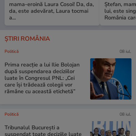
mama-eroină Laura Cosoi! Da, da,
Ștefan, mama 
da, este adevărat, Laura tocmai
lui, este si
a...
România care
ȘTIRI ROMÂNIA
Politică
08 iul.
Prima reacție a lui Ilie Bolojan
după suspendarea deciziilor
luate în Congresul PNL: „Cei
care își trădează colegii vor
rămâne cu această etichetă”
Politică
08 iul.
Tribunalul București a
suspendat toate deciziile luate