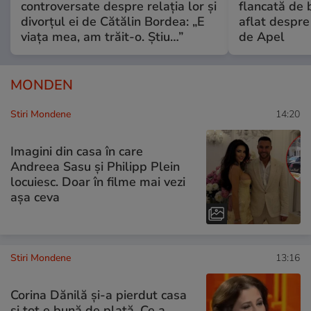
controversate despre relația lor și
flancată de 
divorțul ei de Cătălin Bordea: „E
aflat despre
viața mea, am trăit-o. Știu…”
de Apel
MONDEN
Stiri Mondene
14:20
Imagini din casa în care
Andreea Sasu și Philipp Plein
locuiesc. Doar în filme mai vezi
așa ceva
Stiri Mondene
13:16
Corina Dănilă și-a pierdut casa
și tot e bună de plată. Ce a