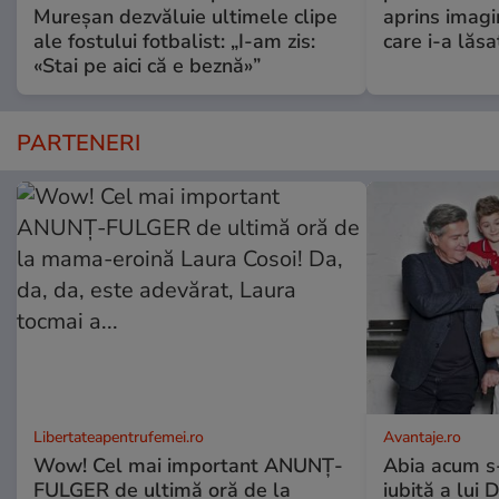
Mureșan dezvăluie ultimele clipe
aprins imagi
ale fostului fotbalist: „I-am zis:
care i-a lăs
«Stai pe aici că e beznă»”
PARTENERI
Libertateapentrufemei.ro
Avantaje.ro
Wow! Cel mai important ANUNȚ-
Abia acum s-
FULGER de ultimă oră de la
iubită a lui 