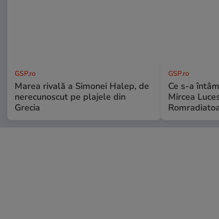
GSP.ro
GSP.ro
Marea rivală a Simonei Halep, de
Ce s-a întâmp
nerecunoscut pe plajele din
Mircea Luces
Grecia
Romradiatoa