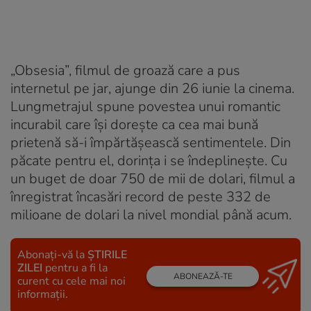
„Obsesia”, filmul de groază care a pus
internetul pe jar, ajunge din 26 iunie la cinema.
Lungmetrajul spune povestea unui romantic
incurabil care își dorește ca cea mai bună
prietenă să-i împărtășească sentimentele. Din
păcate pentru el, dorința i se îndeplinește. Cu
un buget de doar 750 de mii de dolari, filmul a
înregistrat încasări record de peste 332 de
milioane de dolari la nivel mondial până acum.
Abonați-vă la
ȘTIRILE
ZILEI
pentru a fi la
ABONEAZĂ-TE
curent cu cele mai noi
informații.