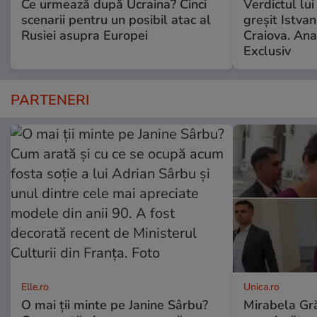
Ce urmează după Ucraina? Cinci
Verdictul lui
scenarii pentru un posibil atac al
greșit Istva
Rusiei asupra Europei
Craiova. Anal
Exclusiv
PARTENERI
Elle.ro
Unica.ro
O mai ții minte pe Janine Sârbu?
Mirabela Gră