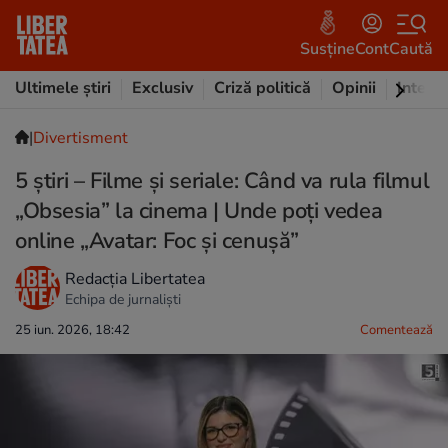
Susține
Cont
Caută
Ultimele știri
Exclusiv
Criză politică
Opinii
Intervi
|
Divertisment
5 știri – Filme și seriale: Când va rula filmul
„Obsesia” la cinema | Unde poţi vedea
online „Avatar: Foc și cenușă”
Redacția Libertatea
Echipa de jurnaliști
25 iun. 2026, 18:42
Comentează