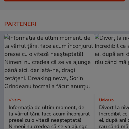
PARTENERI
Viva.ro
Unica.ro
Informația de ultim moment, de
Divorț la nive
la vârful țării, face acum înconjurul
Incredibil ce
presei cu o viteză neașteptată!
ei, după ani 
Nimeni nu credea că se va ajunge
rău când mă