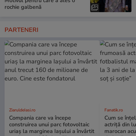
Motivul pentru care a ales o
rochie galbenă
PARTENERI
ZiaruldeIasi.ro
Fanatik.ro
Compania care va începe
Cum se înțe
construirea unui parc fotovoltaic
actriță din l
uriaș la marginea Iașului a învârtit
marocan acuz