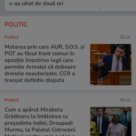
s-au uitat de două ori
POLITIC
Politică
25 iul.
Mutarea prin care AUR, S.O.S. și
POT au făcut front comun în
opoziție împotriva legii care
permite Armatei să doboare
dronele neautorizate. CCR a
tranșat definitiv disputa
Politică
25 iul.
Cum a apărut Mirabela
Grădinaru la întâlnirea cu
președinta Indiei, Droupadi
Murmu, la Palatul Cotroceni.