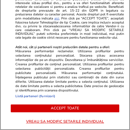
interesele si/sau profilul dvs., pentru a va oferi functionalitati aferente
record de 19 ore din Franța în
încep o perio
retelelor de socializare si pentru a analiza traficul pe website. Beneficiati
de drepturile prevazute de art. 15-22 din GDPR in legatura cu
Australia. Ce pățește corpul tău
relația cu su
prelucrarea datelor cu caracter personal. Aceste drepturi pot fi exercitate
prin modalitatea indicata
aici
. Prin click pe “ACCEPT TOATE”, acceptati
când stai aproape o zi întreagă în
fondul unui
folosirea tuturor Tehnologiilor de tip Cookie, care implica inclusiv acceptul
dvs. cu privire la stocarea/accesarea informatiilor de catre Vendor-ii cu
care colaboram. Prin click pe “VREAU SA MODIFIC SETARILE
aer
muncă
INDIVIDUAL” puteti schimba preferintele in mod individual, mai putin
cele legate de cookie strict necesare pentru functionarea website-ului.
Atât noi, cât și partenerii noștri prelucrăm datele pentru a oferi:
Măsurarea performanței reclamelor. Utilizarea profilurilor pentru
Horoscop
25 iul.
selectarea conținutului personalizat. Stocarea și/sau accesarea
informațiilor de pe un dispozitiv. Dezvoltarea și îmbunătățirea serviciilor.
Horoscop 26 iulie 2026. Racii
Crearea profilurilor de conținut personalizat. Utilizarea profilurilor pentru
selectarea publicității personalizate. Crearea profilurilor pentru
încep o perioadă mai dificilă în
publicitate personalizată. Măsurarea performanței conținutului.
Înțelegerea publicului prin statistici sau combinații de date din surse
relația cu superiorii, poate și pe
diferite. Utilizarea datelor limitate pentru a selecta conținutul. Utilizarea
fondul unui volum mai mare de
de date limitate pentru a selecta publicitatea. Date precise de geolocație
și identificarea prin scanarea dispozitivului.
muncă
Listă parteneri (furnizori)
ACCEPT TOATE
Vacanțe și Cultură
24 iul.
VREAU SA MODIFIC SETARILE INDIVIDUAL