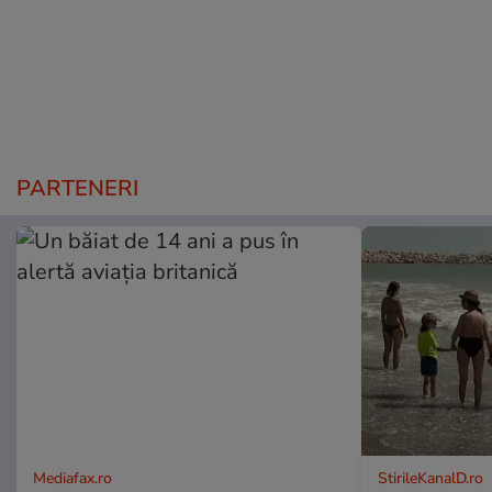
PARTENERI
Mediafax.ro
StirileKanalD.ro