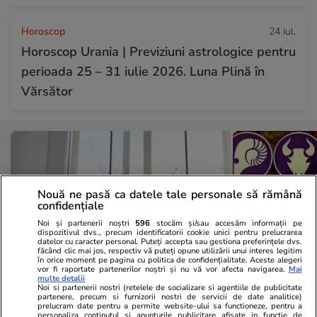
Horoscop
24 iul.
Horoscop Urania | Previziuni astrologice pentru
perioada 25 – 31 iulie 2026. Luna Plină în
Vărsător
Nouă ne pasă ca datele tale personale să rămână
confidențiale
Noi și partenerii noștri
596
stocăm și/sau accesăm informații pe
dispozitivul dvs., precum identificatorii cookie unici pentru prelucrarea
datelor cu caracter personal. Puteți accepta sau gestiona preferințele dvs.
făcând clic mai jos, respectiv vă puteți opune utilizării unui interes legitim
în orice moment pe pagina cu politica de confidențialitate. Aceste alegeri
vor fi raportate partenerilor noștri și nu vă vor afecta navigarea.
Mai
multe detalii
Noi si partenerii nostri (retelele de socializare si agentiile de publicitate
Vacanțe și Cultură
25 iul.
Horoscop
partenere, precum si furnizorii nostri de servicii de date analitice)
prelucram date pentru a permite website-ului sa functioneze, pentru a
Compania aeriană Qantas, zbor
Horoscop 26 
personaliza continutul si anunturile publicitare afisate in functie de