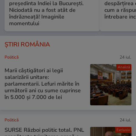
președinta Indiei la București.
despărțirea 
Niciodată nu a fost atât de
cum a răspu
îndrăzneață! Imaginile
întrebare i
momentului
ȘTIRI ROMÂNIA
Politică
24 iul.
Analiză
Marii câștigători ai legii
salarizării unitare:
parlamentarii. Lefuri mărite în
următorii ani cu sume cuprinse
în 5.000 și 7.000 de lei
Politică
24 iul.
SURSE Război politic total. PNL
Exclusiv