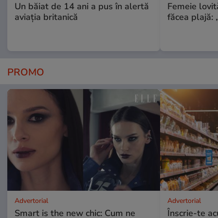
Un băiat de 14 ani a pus în alertă
Femeie lovit
aviația britanică
făcea plajă: „
PROMO
Advertorial
Advertorial
Smart is the new chic: Cum ne
Înscrie-te ac