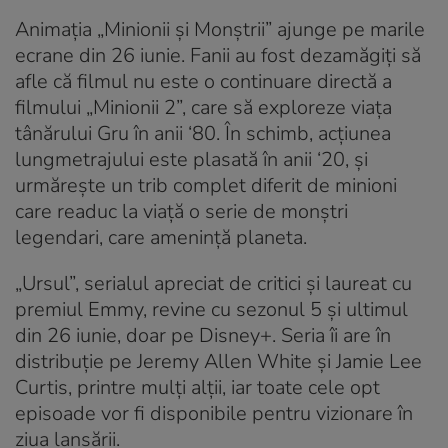
Animația „Minionii și Monștrii” ajunge pe marile
ecrane din 26 iunie. Fanii au fost dezamăgiți să
afle că filmul nu este o continuare directă a
filmului „Minionii 2”, care să exploreze viața
tânărului Gru în anii ‘80. În schimb, acțiunea
lungmetrajului este plasată în anii ‘20, și
urmărește un trib complet diferit de minioni
care readuc la viață o serie de monștri
legendari, care amenință planeta.
„Ursul”, serialul apreciat de critici și laureat cu
premiul Emmy, revine cu sezonul 5 și ultimul
din 26 iunie, doar pe Disney+. Seria îi are în
distribuție pe Jeremy Allen White și Jamie Lee
Curtis, printre mulți alții, iar toate cele opt
episoade vor fi disponibile pentru vizionare în
ziua lansării.