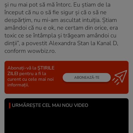
și nu mai pot să mă întorc. Eu știam de la
început că nu o să fie sigur și că o să ne
despărțim, nu mi-am ascultat intuiția. Știam
amândoi că nu e ok, ne certam din orice, era
toxic ce se întâmpla și trăgeam amândoi cu
dinții”, a povestit Alexandra Stan la Kanal D,
conform wowbiz.ro.
Abonați-vă la
ȘTIRILE
ZILEI
pentru a fi la
ABONEAZĂ-TE
curent cu cele mai noi
informații.
URMĂREȘTE CEL MAI NOU VIDEO