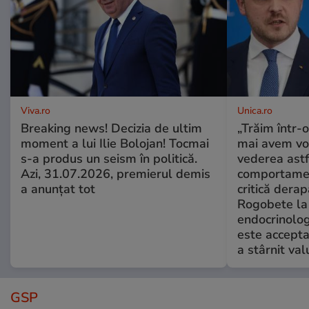
Viva.ro
Unica.ro
Breaking news! Decizia de ultim
„Trăim într-
moment a lui Ilie Bolojan! Tocmai
mai avem vo
s-a produs un seism în politică.
vederea astf
Azi, 31.07.2026, premierul demis
comportamen
a anunțat tot
critică derap
Rogobete la
endocrinolog
este accepta
a stârnit valu
GSP