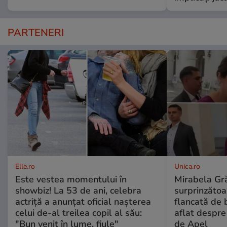
PARTENERI
Elle.ro
Unica.ro
Este vestea momentului în
Mirabela Gră
showbiz! La 53 de ani, celebra
surprinzătoar
actriță a anunțat oficial nașterea
flancată de 
celui de-al treilea copil al său:
aflat despre
"Bun venit în lume, fiule"
de Apel