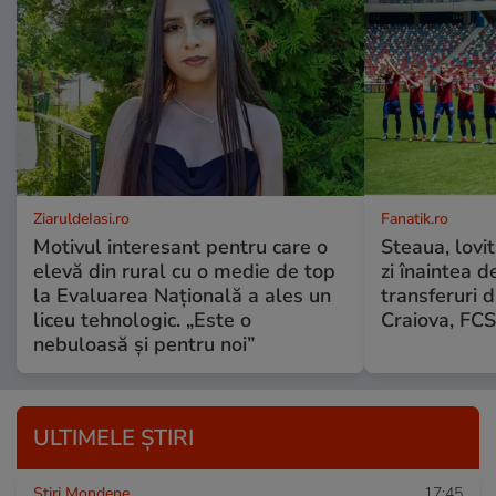
ZiaruldeIasi.ro
Fanatik.ro
Motivul interesant pentru care o
Steaua, lovit
elevă din rural cu o medie de top
zi înaintea d
la Evaluarea Națională a ales un
transferuri d
liceu tehnologic. „Este o
Craiova, FCS
nebuloasă și pentru noi”
ULTIMELE ȘTIRI
Stiri Mondene
17:45