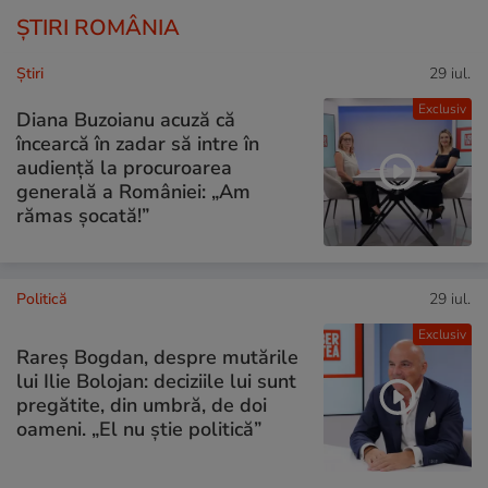
ȘTIRI ROMÂNIA
Ştiri
29 iul.
Exclusiv
Diana Buzoianu acuză că
încearcă în zadar să intre în
audiență la procuroarea
generală a României: „Am
rămas șocată!”
Politică
29 iul.
Exclusiv
Rareș Bogdan, despre mutările
lui Ilie Bolojan: deciziile lui sunt
pregătite, din umbră, de doi
oameni. „El nu știe politică”