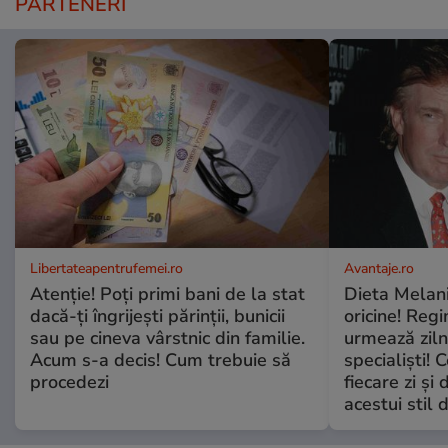
PARTENERI
Libertateapentrufemei.ro
Avantaje.ro
Atenție! Poți primi bani de la stat
Dieta Melan
dacă-ți îngrijești părinții, bunicii
oricine! Regi
sau pe cineva vârstnic din familie.
urmează zilni
Acum s-a decis! Cum trebuie să
specialiști! 
procedezi
fiecare zi și 
acestui stil 