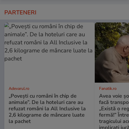
PARTENERI
Adevarul.ro
Fanatik.ro
„Povești cu români în chip de
Avea voie șo
animale”. De la hoteluri care au
facă transpo
refuzat români la All Inclusive la
„Există o r
2,6 kilograme de mâncare luate
fermă!” Între
la pachet
tragicului ac
implicați juc