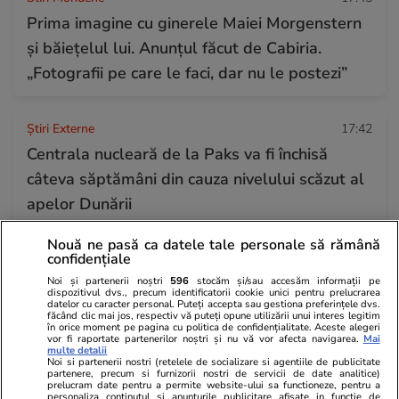
Prima imagine cu ginerele Maiei Morgenstern
și băiețelul lui. Anunțul făcut de Cabiria.
„Fotografii pe care le faci, dar nu le postezi”
Știri Externe
17:42
Centrala nucleară de la Paks va fi închisă
câteva săptămâni din cauza nivelului scăzut al
apelor Dunării
Nouă ne pasă ca datele tale personale să rămână
confidențiale
Știri Externe
17:38
Ursula von der Leyen cere expulzarea rapidă a
Noi și partenerii noștri
596
stocăm și/sau accesăm informații pe
dispozitivul dvs., precum identificatorii cookie unici pentru prelucrarea
datelor cu caracter personal. Puteți accepta sau gestiona preferințele dvs.
imigranților care au năvălit în Ceuta, în timp ce
făcând clic mai jos, respectiv vă puteți opune utilizării unui interes legitim
în orice moment pe pagina cu politica de confidențialitate. Aceste alegeri
Pedro Sanchez denunță un „atac împotriva
vor fi raportate partenerilor noștri și nu vă vor afecta navigarea.
Mai
multe detalii
Spaniei”. Cauzele crizei și relațiile complicate
Noi si partenerii nostri (retelele de socializare si agentiile de publicitate
partenere, precum si furnizorii nostri de servicii de date analitice)
cu Marocul
prelucram date pentru a permite website-ului sa functioneze, pentru a
personaliza continutul si anunturile publicitare afisate in functie de