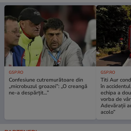
GSP.RO
GSP.RO
Confesiune cutremurătoare din
Titi Aur con
„microbuzul groazei”: „O creangă
în accidentul
ne-a despărțit...”
echipa a dou
vorba de vâr
Adevărații a
acolo”