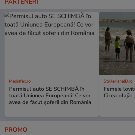
PARTENERI
Mediafax.ro
StirileKanalD.ro
Permisul auto SE SCHIMBĂ în
Femeie lovit
toată Uniunea Europeană! Ce vor
făcea plajă: „
avea de făcut șoferii din România
PROMO