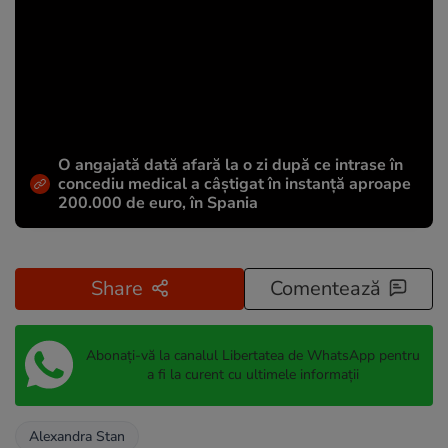
O angajată dată afară la o zi după ce intrase în
concediu medical a câștigat în instanță aproape
200.000 de euro, în Spania
Share
Comentează
Abonați-vă la canalul Libertatea de WhatsApp pentru
a fi la curent cu ultimele informații
Alexandra Stan