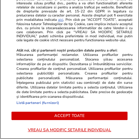
interesele si/sau profilul dvs., pentru a va oferi functionalitati aferente
retelelor de socializare si pentru a analiza traficul pe website. Beneficiati
de drepturile prevazute de art. 15-22 din GDPR in legatura cu
Știri România
17:34
prelucrarea datelor cu caracter personal. Aceste drepturi pot fi exercitate
prin modalitatea indicata
aici
. Prin click pe “ACCEPT TOATE”, acceptati
Energie gratis timp de patru ore la prânz:
folosirea tuturor Tehnologiilor de tip Cookie, care implica inclusiv acceptul
dvs. cu privire la stocarea/accesarea informatiilor de catre Vendor-ii cu
apelul directorului Electrica pentru companiile
care colaboram. Prin click pe “VREAU SA MODIFIC SETARILE
INDIVIDUAL” puteti schimba preferintele in mod individual, mai putin
din industrie
cele legate de cookie strict necesare pentru functionarea website-ului.
Atât noi, cât și partenerii noștri prelucrăm datele pentru a oferi:
Măsurarea performanței reclamelor. Utilizarea profilurilor pentru
Citește mai multe
selectarea conținutului personalizat. Stocarea și/sau accesarea
informațiilor de pe un dispozitiv. Dezvoltarea și îmbunătățirea serviciilor.
Crearea profilurilor de conținut personalizat. Utilizarea profilurilor pentru
selectarea publicității personalizate. Crearea profilurilor pentru
publicitate personalizată. Măsurarea performanței conținutului.
TRENDING
Înțelegerea publicului prin statistici sau combinații de date din surse
diferite. Utilizarea datelor limitate pentru a selecta conținutul. Utilizarea
de date limitate pentru a selecta publicitatea. Date precise de geolocație
Știri România
09:00
și identificarea prin scanarea dispozitivului.
Calcule care arată cum scad veniturile totale
Listă parteneri (furnizori)
ale medicilor și asistentelor dacă se aplică
ACCEPT TOATE
noua lege a salarizării
VREAU SA MODIFIC SETARILE INDIVIDUAL