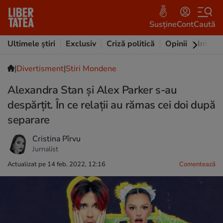
Susține
Cont
Caută
Ultimele știri
Exclusiv
Criză politică
Opinii
Intervi
|
Divertisment
|
Stiri Mondene
Alexandra Stan și Alex Parker s-au
despărțit. În ce relații au rămas cei doi după
separare
Cristina Pîrvu
Jurnalist
Actualizat pe 14 feb. 2022, 12:16
Comentează