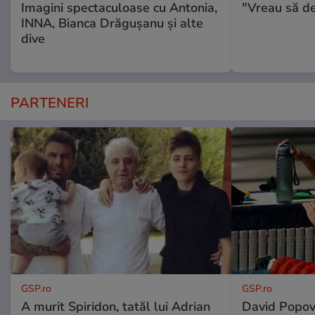
Imagini spectaculoase cu Antonia,
"Vreau să d
INNA, Bianca Drăgușanu și alte
dive
PARTENERI
GSP.ro
GSP.ro
A murit Spiridon, tatăl lui Adrian
David Popovi