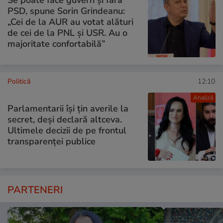
PSD, spune Sorin Grindeanu:
„Cei de la AUR au votat alături
de cei de la PNL şi USR. Au o
majoritate confortabilă”
Politică
12:10
Analiză
Parlamentarii își țin averile la
secret, deși declară altceva.
Ultimele decizii de pe frontul
transparenței publice
PARTENERI