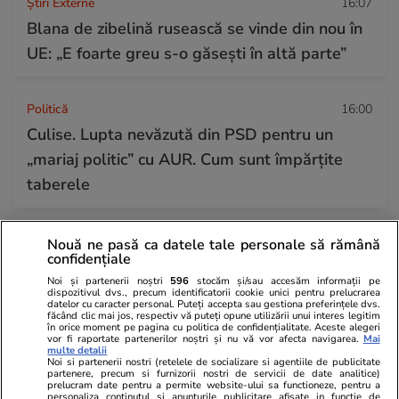
Știri Externe
16:07
Blana de zibelină rusească se vinde din nou în
UE: „E foarte greu s-o găsești în altă parte”
Politică
16:00
Culise. Lupta nevăzută din PSD pentru un
„mariaj politic” cu AUR. Cum sunt împărțite
taberele
Sănătate și Fitness
15:52
Nouă ne pasă ca datele tale personale să rămână
confidențiale
Grevă în spitalele de stat din România: ce faci
Noi și partenerii noștri
596
stocăm și/sau accesăm informații pe
dacă ai o urgență sau o operație programată?
dispozitivul dvs., precum identificatorii cookie unici pentru prelucrarea
datelor cu caracter personal. Puteți accepta sau gestiona preferințele dvs.
făcând clic mai jos, respectiv vă puteți opune utilizării unui interes legitim
în orice moment pe pagina cu politica de confidențialitate. Aceste alegeri
vor fi raportate partenerilor noștri și nu vă vor afecta navigarea.
Mai
Citește mai multe
multe detalii
Noi si partenerii nostri (retelele de socializare si agentiile de publicitate
partenere, precum si furnizorii nostri de servicii de date analitice)
prelucram date pentru a permite website-ului sa functioneze, pentru a
personaliza continutul si anunturile publicitare afisate in functie de