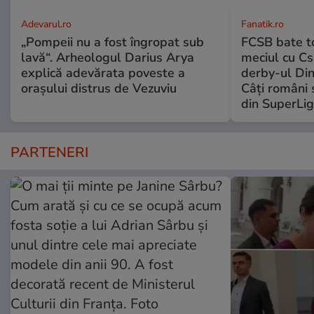
Adevarul.ro
Fanatik.ro
„Pompeii nu a fost îngropat sub
FCSB bate to
lavă“. Arheologul Darius Arya
meciul cu Cs
explică adevărata poveste a
derby-ul Di
orașului distrus de Vezuviu
Câți români 
din SuperLi
PARTENERI