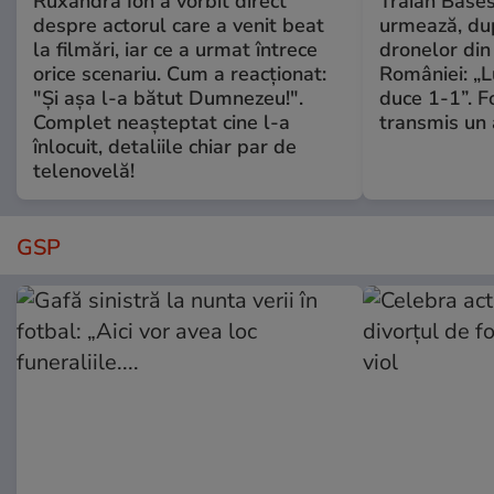
Ruxandra Ion a vorbit direct
Traian Băses
despre actorul care a venit beat
urmează, du
la filmări, iar ce a urmat întrece
dronelor din 
orice scenariu. Cum a reacționat:
României: „L
"Și așa l-a bătut Dumnezeu!".
duce 1-1”. F
Complet neașteptat cine l-a
transmis un 
înlocuit, detaliile chiar par de
telenovelă!
GSP