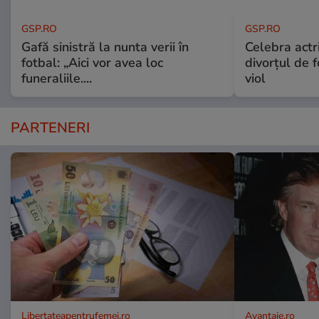
GSP.RO
GSP.RO
Gafă sinistră la nunta verii în
Celebra actri
fotbal: „Aici vor avea loc
divorțul de f
funeraliile....
viol
PARTENERI
Libertateapentrufemei.ro
Avantaje.ro