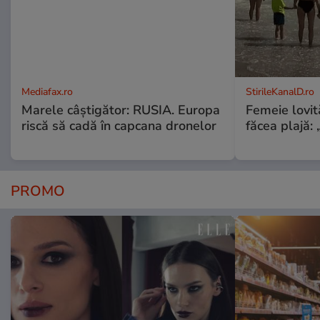
Mediafax.ro
StirileKanalD.ro
Marele câștigător: RUSIA. Europa
Femeie lovit
riscă să cadă în capcana dronelor
făcea plajă: „
PROMO