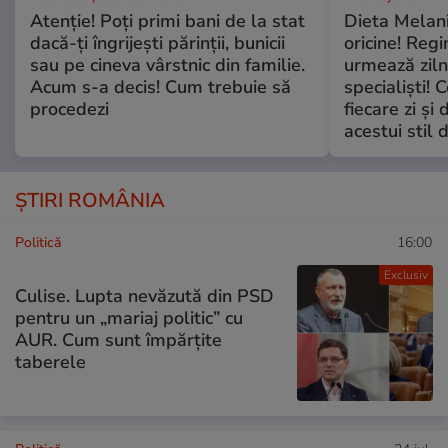
Atenție! Poți primi bani de la stat
Dieta Melan
dacă-ți îngrijești părinții, bunicii
oricine! Regi
sau pe cineva vârstnic din familie.
urmează zilni
Acum s-a decis! Cum trebuie să
specialiști! 
procedezi
fiecare zi și 
acestui stil 
ȘTIRI ROMÂNIA
Politică
16:00
Exclusiv
Culise. Lupta nevăzută din PSD
pentru un „mariaj politic” cu
AUR. Cum sunt împărțite
taberele