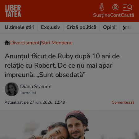
Susține
Cont
Caută
Ultimele știri
Exclusiv
Criză politică
Opinii
Intervi
|
Divertisment
|
Stiri Mondene
Anunțul făcut de Ruby după 10 ani de
relație cu Robert. De ce nu mai apar
împreună: „Sunt obsedată”
Diana Stamen
Jurnalist
Actualizat pe 27 iun. 2026, 12:49
Comentează