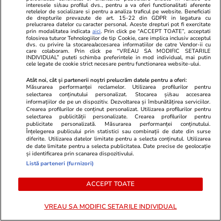
TRENDING
interesele si/sau profilul dvs., pentru a va oferi functionalitati aferente
retelelor de socializare si pentru a analiza traficul pe website. Beneficiati
de drepturile prevazute de art. 15-22 din GDPR in legatura cu
prelucrarea datelor cu caracter personal. Aceste drepturi pot fi exercitate
Știri România
26 iul.
prin modalitatea indicata
aici
. Prin click pe “ACCEPT TOATE”, acceptati
Român întors acasă după 25 de ani în
folosirea tuturor Tehnologiilor de tip Cookie, care implica inclusiv acceptul
dvs. cu privire la stocarea/accesarea informatiilor de catre Vendor-ii cu
care colaboram. Prin click pe “VREAU SA MODIFIC SETARILE
Germania: „Și urzica e mai faină aici decât
INDIVIDUAL” puteti schimba preferintele in mod individual, mai putin
cele legate de cookie strict necesare pentru functionarea website-ului.
trandafirii dincolo”
Atât noi, cât și partenerii noștri prelucrăm datele pentru a oferi:
Măsurarea performanței reclamelor. Utilizarea profilurilor pentru
selectarea conținutului personalizat. Stocarea și/sau accesarea
Știri România
26 iul.
informațiilor de pe un dispozitiv. Dezvoltarea și îmbunătățirea serviciilor.
Crearea profilurilor de conținut personalizat. Utilizarea profilurilor pentru
Ploi torențiale, grindină și vijelii în 21 de
selectarea publicității personalizate. Crearea profilurilor pentru
publicitate personalizată. Măsurarea performanței conținutului.
județe. Harta zonelor vizate luni de avertizarea
Înțelegerea publicului prin statistici sau combinații de date din surse
meteo ANM cod galben
diferite. Utilizarea datelor limitate pentru a selecta conținutul. Utilizarea
de date limitate pentru a selecta publicitatea. Date precise de geolocație
și identificarea prin scanarea dispozitivului.
Listă parteneri (furnizori)
Ştiri
26 iul. 2021
Ce nu trebuie să faci de Sfântul Pantelimon
ACCEPT TOATE
VREAU SA MODIFIC SETARILE INDIVIDUAL
Știri România
26 iul.