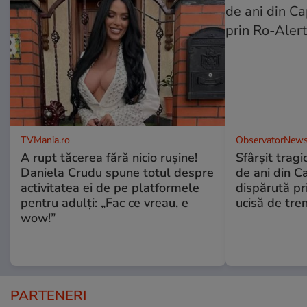
TVMania.ro
ObservatorNews
A rupt tăcerea fără nicio rușine!
Sfârşit tragi
Daniela Crudu spune totul despre
de ani din C
activitatea ei de pe platformele
dispărută pr
pentru adulți: „Fac ce vreau, e
ucisă de tre
wow!”
PARTENERI