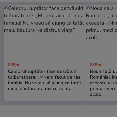
GSP.ro
GSP.ro
Celebrul luptător face dezvăluiri
Noua sală u
tulburătoare: „Mi-am făcut de râs
României, i
familia! Nu vreau să ajung ca tatăl
aceasta » Ni
meu, băutura i-a distrus viața”
primul meci 
acolo