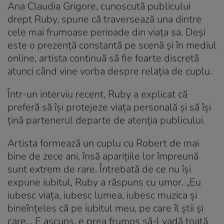
Ana Claudia Grigore, cunoscută publicului
drept Ruby, spune că traversează una dintre
cele mai frumoase perioade din viața sa. Deși
este o prezență constantă pe scenă și în mediul
online, artista continuă să fie foarte discretă
atunci când vine vorba despre relația de cuplu.
Într-un interviu recent, Ruby a explicat că
preferă să își protejeze viața personală și să își
țină partenerul departe de atenția publicului.
Artista formează un cuplu cu Robert de mai
bine de zece ani, însă aparițiile lor împreună
sunt extrem de rare. Întrebată de ce nu își
expune iubitul, Ruby a răspuns cu umor. „Eu
iubesc viața, iubesc lumea, iubesc muzica și
bineînțeles că pe iubitul meu, pe care îl știi și
care… E ascuns, e prea frumos să-l vadă toată