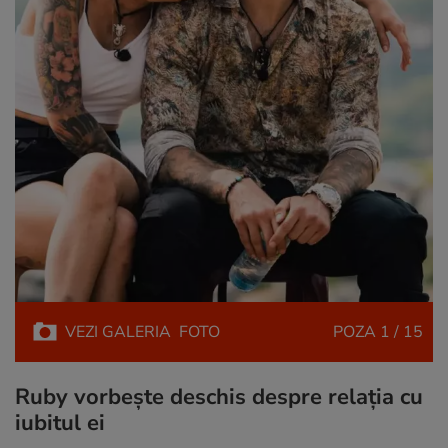
VEZI
GALERIA
FOTO
POZA
1 / 15
Ruby vorbește deschis despre relația cu
iubitul ei