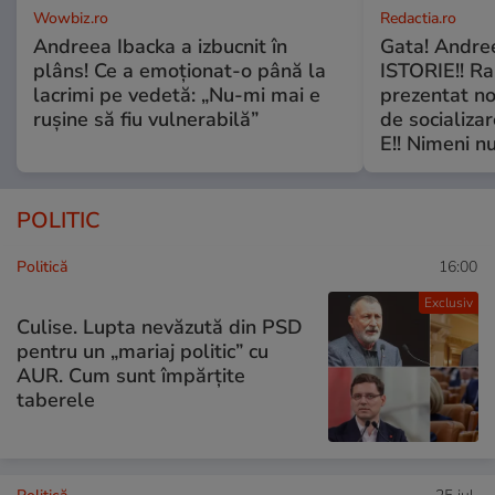
Wowbiz.ro
Redactia.ro
Andreea Ibacka a izbucnit în
Gata! Andre
plâns! Ce a emoționat-o până la
ISTORIE!! Ra
lacrimi pe vedetă: „Nu-mi mai e
prezentat no
rușine să fiu vulnerabilă”
de socializa
E!! Nimeni nu
POLITIC
Politică
16:00
Exclusiv
Culise. Lupta nevăzută din PSD
pentru un „mariaj politic” cu
AUR. Cum sunt împărțite
taberele