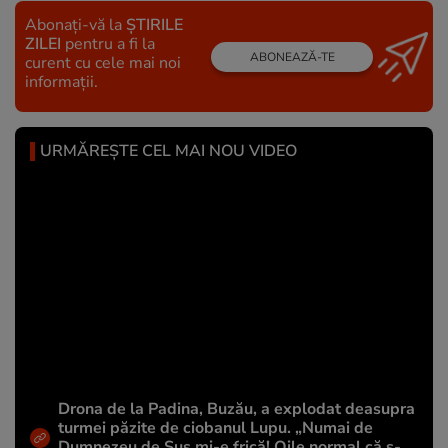
Abonați-vă la
ȘTIRILE
ZILEI
pentru a fi la
ABONEAZĂ-TE
curent cu cele mai noi
informații.
URMĂREȘTE CEL MAI NOU VIDEO
Drona de la Padina, Buzău, a explodat deasupra
turmei păzite de ciobanul Lupu. „Numai de
Dumnezeu de Sus mi-e frică! Oile normal că s-