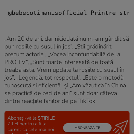
@bebecotimanisofficial
 Printre stro
„Am 20 de ani, dar niciodată nu m-am gândit să
pun roșiile cu susul în jos”, „Știi grădinărit
precum actorie”, „Vocea inconfundabilă de la
PRO TV”, „Sunt foarte interesată de toată
treaba asta. Vrem update la roșiile cu susul în
jos”, „Legendă, tot respectul”, „Este o metodă
cunoscută și eficientă” și „Am văzut că în China
se practică de zeci de ani” sunt doar câteva
dintre reacțiile fanilor de pe TikTok.
Abonați-vă la
ȘTIRILE
ZILEI
pentru a fi la
ABONEAZĂ-TE
curent cu cele mai noi