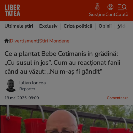
Susține
Cont
Caută
Ultimele știri
Exclusiv
Criză politică
Opinii
Video
|
Divertisment
|
Stiri Mondene
Ce a plantat Bebe Cotimanis în grădină:
„Cu susul în jos”. Cum au reacționat fanii
când au văzut: „Nu m-aș fi gândit”
Iulian Ioncea
Reporter
19 mai 2026, 09:00
Comentează