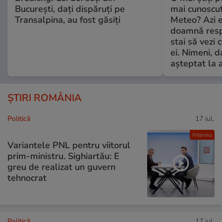
București, dați dispăruți pe
mai cunoscu
Transalpina, au fost găsiți
Meteo? Azi e
doamnă respe
stai să vezi 
ei. Nimeni, d
așteptat la 
ȘTIRI ROMÂNIA
Politică
17 iul.
Interviu
Variantele PNL pentru viitorul
prim-ministru. Sighiartău: E
greu de realizat un guvern
tehnocrat
Politică
17 iul.