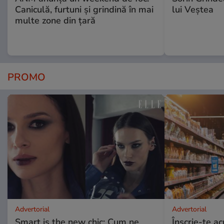
Caniculă, furtuni și grindină în mai
lui Veștea
multe zone din țară
PROMO
Advertorial
Advertorial
Smart is the new chic: Cum ne
Înscrie-te ac