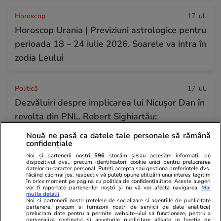
Horoscop
17 iul.
Horoscop Urania | Previziuni astrologice pentru
perioada 18 – 24 iulie 2026. Soarele va intra în
zodia Leului
Politică
17 iul.
Dezvăluiri despre implicarea lui Nicușor Dan în
revolta din PNL. Robert Sighiartău:
președintele a participat la întâlniri cu
Nouă ne pasă ca datele tale personale să rămână
confidențiale
gruparea Veștea
Noi și partenerii noștri
596
stocăm și/sau accesăm informații pe
dispozitivul dvs., precum identificatorii cookie unici pentru prelucrarea
datelor cu caracter personal. Puteți accepta sau gestiona preferințele dvs.
făcând clic mai jos, respectiv vă puteți opune utilizării unui interes legitim
în orice moment pe pagina cu politica de confidențialitate. Aceste alegeri
vor fi raportate partenerilor noștri și nu vă vor afecta navigarea.
Mai
multe detalii
Noi si partenerii nostri (retelele de socializare si agentiile de publicitate
partenere, precum si furnizorii nostri de servicii de date analitice)
prelucram date pentru a permite website-ului sa functioneze, pentru a
personaliza continutul si anunturile publicitare afisate in functie de