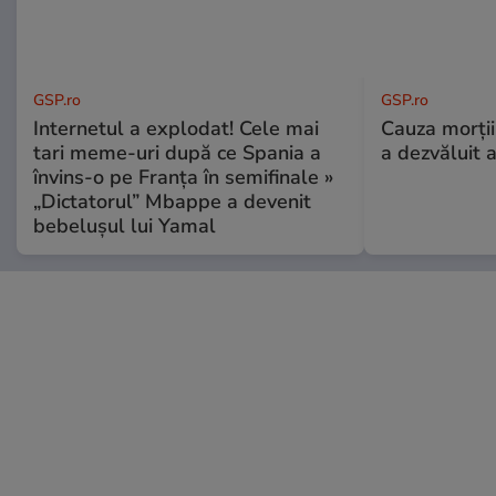
GSP.ro
GSP.ro
Internetul a explodat! Cele mai
Cauza morții
tari meme-uri după ce Spania a
a dezvăluit 
învins-o pe Franța în semifinale »
„Dictatorul” Mbappe a devenit
bebelușul lui Yamal