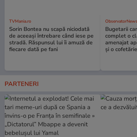
TVMania.ro
ObservatorNews
Sorin Bontea nu scapă niciodată
Bugetarii ca
de aceeași întrebare când iese pe
complet o clă
stradă. Răspunsul lui îi amuză de
amenajat ap
fiecare dată pe fani
și o cofetări
PARTENERI