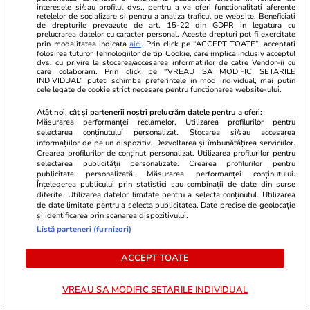
interesele si/sau profilul dvs., pentru a va oferi functionalitati aferente
retelelor de socializare si pentru a analiza traficul pe website. Beneficiati
de drepturile prevazute de art. 15-22 din GDPR in legatura cu
prelucrarea datelor cu caracter personal. Aceste drepturi pot fi exercitate
prin modalitatea indicata
aici
. Prin click pe “ACCEPT TOATE”, acceptati
folosirea tuturor Tehnologiilor de tip Cookie, care implica inclusiv acceptul
dvs. cu privire la stocarea/accesarea informatiilor de catre Vendor-ii cu
care colaboram. Prin click pe “VREAU SA MODIFIC SETARILE
INDIVIDUAL” puteti schimba preferintele in mod individual, mai putin
Horoscop
17 iul.
Lifestyle
cele legate de cookie strict necesare pentru functionarea website-ului.
Horoscop 18 iulie 2026.
Orașul din E
Atât noi, cât și partenerii noștri prelucrăm datele pentru a oferi:
Măsurarea performanței reclamelor. Utilizarea profilurilor pentru
Vărsătorii ar vrea să răstoarne
interzis să 
selectarea conținutului personalizat. Stocarea și/sau accesarea
informațiilor de pe un dispozitiv. Dezvoltarea și îmbunătățirea serviciilor.
termenii unei înțelegeri, să
plouă: se apl
Crearea profilurilor de conținut personalizat. Utilizarea profilurilor pentru
selectarea publicității personalizate. Crearea profilurilor pentru
modifice un acord care nu le mai
claxonat de
publicitate personalizată. Măsurarea performanței conținutului.
Înțelegerea publicului prin statistici sau combinații de date din surse
convine
diferite. Utilizarea datelor limitate pentru a selecta conținutul. Utilizarea
de date limitate pentru a selecta publicitatea. Date precise de geolocație
și identificarea prin scanarea dispozitivului.
Listă parteneri (furnizori)
Horoscop
17 iul.
ACCEPT TOATE
Horoscop 18 iulie 2026.
Vărsătorii ar vrea să răstoarne
VREAU SA MODIFIC SETARILE INDIVIDUAL
termenii unei înțelegeri, să