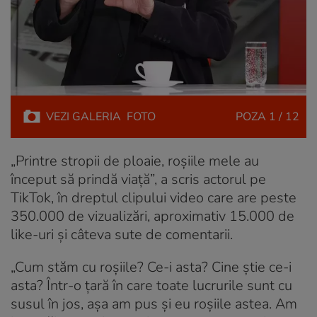
VEZI
GALERIA
FOTO
POZA
1 / 12
„Printre stropii de ploaie, roșiile mele au
început să prindă viață”, a scris actorul pe
TikTok, în dreptul clipului video care are peste
350.000 de vizualizări, aproximativ 15.000 de
like-uri și câteva sute de comentarii.
„Cum stăm cu roșiile? Ce-i asta? Cine știe ce-i
asta? Într-o țară în care toate lucrurile sunt cu
susul în jos, așa am pus și eu roșiile astea. Am