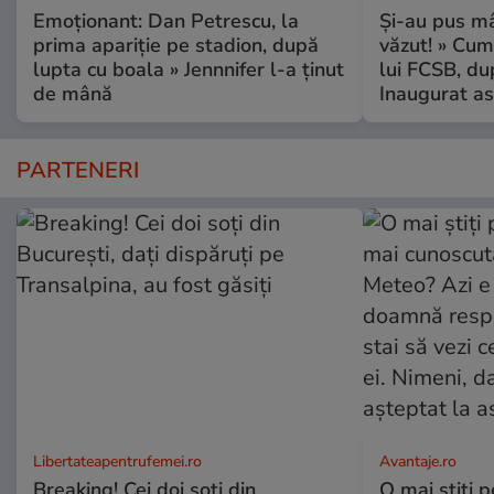
Emoționant: Dan Petrescu, la
Și-au pus mâ
prima apariție pe stadion, după
văzut! » Cum
lupta cu boala » Jennnifer l-a ținut
lui FCSB, du
de mână
Inaugurat as
PARTENERI
Libertateapentrufemei.ro
Avantaje.ro
Breaking! Cei doi soți din
O mai știți 