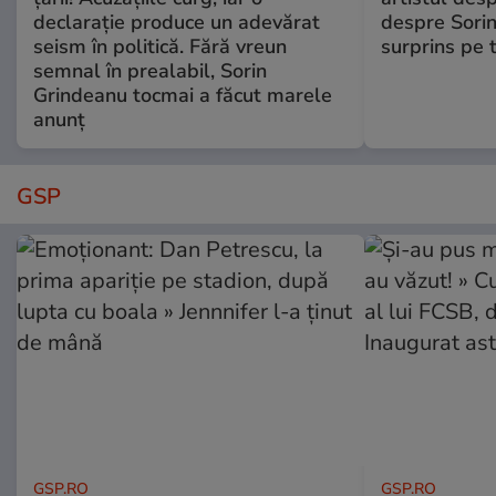
declarație produce un adevărat
despre Sorin
seism în politică. Fără vreun
surprins pe 
semnal în prealabil, Sorin
Grindeanu tocmai a făcut marele
anunț
GSP
GSP.RO
GSP.RO