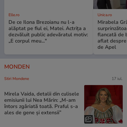
Elle.ro
Unica.ro
De ce Ilona Brezoianu nu l-a
Mirabela Gră
alăptat pe fiul ei, Matei. Actrița a
surprinzătoar
dezvăluit public adevăratul motiv:
flancată de 
„E corpul meu..."
aflat despre
de Apel
MONDEN
Stiri Mondene
17 iul.
Mirela Vaida, detalii din culisele
emisiunii lui Nea Mărin: „M-am
întors zgâriată toată. Praful s-a
ales de gene și extensii”