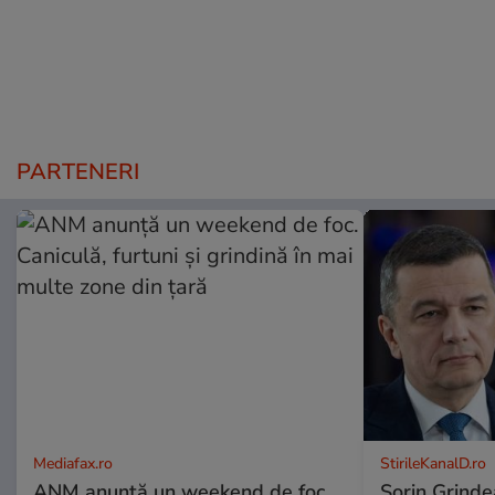
PARTENERI
Mediafax.ro
StirileKanalD.ro
ANM anunță un weekend de foc.
Sorin Grinde