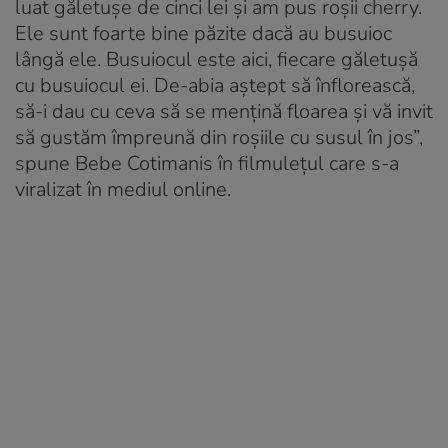
luat găletușe de cinci lei și am pus roșii cherry.
Ele sunt foarte bine păzite dacă au busuioc
lângă ele. Busuiocul este aici, fiecare găletușă
cu busuiocul ei. De-abia aștept să înflorească,
să-i dau cu ceva să se mențină floarea și vă invit
să gustăm împreună din roșiile cu susul în jos”,
spune Bebe Cotimanis în filmulețul care s-a
viralizat în mediul online.