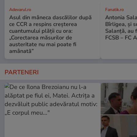
Adevarul.ro
Fanatik.ro
Asul din mâneca dascălilor după
Antonia Salan
ce CCR a respins creșterea
Bîrligea, și 
cuantumului plății cu ora:
Salanță, au f
„Corectarea măsurilor de
FCSB – FC A
austeritate nu mai poate fi
amânată”
PARTENERI