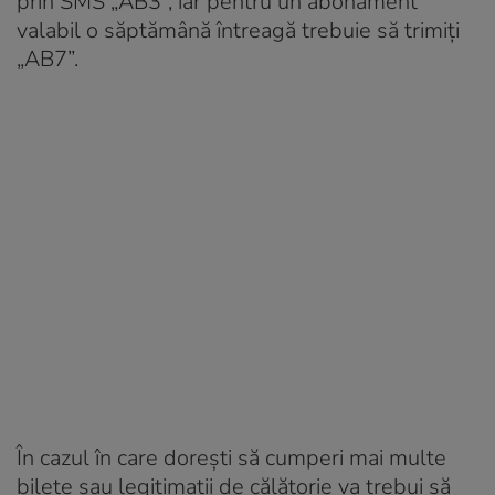
prin SMS „AB3”, iar pentru un abonament
valabil o săptămână întreagă trebuie să trimiți
„AB7”.
În cazul în care dorești să cumperi mai multe
bilete sau legitimații de călătorie va trebui să