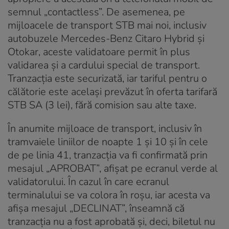
semnul „contactless”. De asemenea, pe
mijloacele de transport STB mai noi, inclusiv
autobuzele Mercedes-Benz Citaro Hybrid și
Otokar, aceste validatoare permit în plus
validarea şi a cardului special de transport.
Tranzacția este securizată, iar tariful pentru o
călătorie este același prevăzut în oferta tarifară
STB SA (3 lei), fără comision sau alte taxe.
În anumite mijloace de transport, inclusiv în
tramvaiele liniilor de noapte 1 și 10 și în cele
de pe linia 41, tranzacţia va fi confirmată prin
mesajul „APROBAT”, afişat pe ecranul verde al
validatorului. În cazul în care ecranul
terminalului se va colora în roşu, iar acesta va
afişa mesajul „DECLINAT”, înseamnă că
tranzacţia nu a fost aprobată și, deci, biletul nu