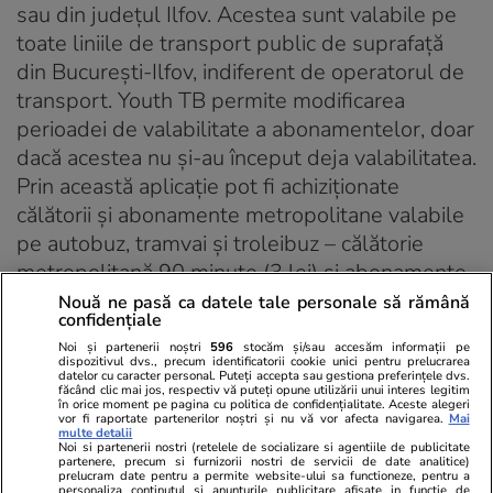
sau din județul Ilfov. Acestea sunt valabile pe
toate liniile de transport public de suprafață
din București-Ilfov, indiferent de operatorul de
transport. Youth TB permite modificarea
perioadei de valabilitate a abonamentelor, doar
dacă acestea nu şi-au început deja valabilitatea.
Prin această aplicație pot fi achiziţionate
călătorii și abonamente metropolitane valabile
pe autobuz, tramvai și troleibuz – călătorie
metropolitană 90 minute (3 lei) și abonamente
metropolitane valabile 24 ore (8 lei), 72 ore
Nouă ne pasă ca datele tale personale să rămână
confidențiale
(20 de lei), 7 zile (30 de lei), o lună (80 de lei),
Noi și partenerii noștri
596
stocăm și/sau accesăm informații pe
6 luni (400 de lei) și 12 luni (700 de lei),
dispozitivul dvs., precum identificatorii cookie unici pentru prelucrarea
datelor cu caracter personal. Puteți accepta sau gestiona preferințele dvs.
precum și abonamente integrate metropolitane
făcând clic mai jos, respectiv vă puteți opune utilizării unui interes legitim
în orice moment pe pagina cu politica de confidențialitate. Aceste alegeri
și tren, valabile pe autobuz, tramvai, troleibuz și
vor fi raportate partenerilor noștri și nu vă vor afecta navigarea.
Mai
multe detalii
tren – abonament metropolitan integrat
Noi si partenerii nostri (retelele de socializare si agentiile de publicitate
partenere, precum si furnizorii nostri de servicii de date analitice)
suprafață + tren Gara de Nord – Aeroportul
prelucram date pentru a permite website-ului sa functioneze, pentru a
personaliza continutul si anunturile publicitare afisate in functie de